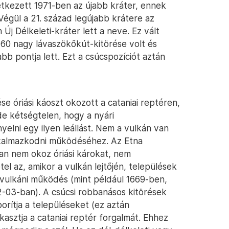
etkezett 1971-ben az újabb kráter, ennek
Végül a 21. század legújabb krátere az
Új Délkeleti-kráter lett a neve. Ez vált
 60 nagy lávaszökőkút-kitörése volt és
bb pontja lett. Ezt a csúcspozíciót aztán
ése óriási káoszt okozott a cataniai reptéren,
de kétségtelen, hogy a nyári
elni egy ilyen leállást. Nem a vulkán van
lkalmazkodni működéséhez. Az Etna
an nem okoz óriási károkat, nem
el az, amikor a vulkán lejtőjén, települések
 vulkáni működés (mint például 1669-ben,
-03-ban). A csúcsi robbanásos kitörések
orítja a településeket (ez aztán
kasztja a cataniai reptér forgalmát. Ehhez