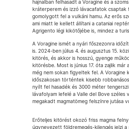
hajnalban felhasadt a Voragine és a szoms
kráterperem és izzó lávacafatok csaptak 
gomolygott fel a vulkáni hamu. Az erős szé
ami miatt le kellett állítani a cataniai rept
Agrigento légi kikötőjébe is, mindez a tur
A Voragine ismét a nyári főszezonra időzí
is. 2024-ben július 4. és augusztus 15. köz
kitörés, és akkor is hosszú, gyenge működ
kitörésbe. Most is június 17. óta zajlik má
még nem sokan figyeltek fel. A Voragine k
időszakosan történtek kisebb robbanásos 
nyílt fel hasadék és 3000 méter tengerszi
lávafolyam lefelé a Valle del Bove széle
megakadt magmatömeg felszínre jutása vo
Erőteljes kitörést okozó friss magma felny
úgynevezett földremegés-kilengés jelzi a