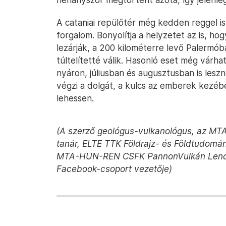
A cataniai repülőtér még kedden reggel i
forgalom. Bonyolítja a helyzetet az is, ho
lezárják, a 200 kilométerre levő Palermóba 
túltelítetté válik. Hasonló eset még várha
nyáron, júliusban és augusztusban is lesz
végzi a dolgát, a kulcs az emberek kezéb
lehessen.
(A szerző geológus-vulkanológus, az MTA
tanár, ELTE TTK Földrajz- és Földtudomán
MTA-HUN-REN CSFK PannonVulkán Lendül
Facebook-csoport vezetője)