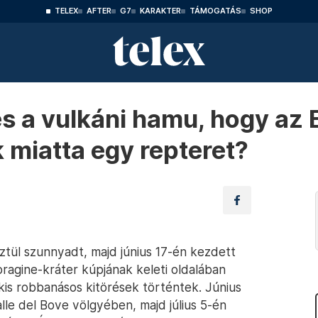
TELEX
AFTER
G7
KARAKTER
TÁMOGATÁS
SHOP
es a vulkáni hamu, hogy az 
 miatta egy repteret?
ztül szunnyadt, majd június 17-én kezdett
ragine-kráter kúpjának keleti oldalában
 kis robbanásos kitörések történtek. Június
lle del Bove völgyében, majd július 5-én