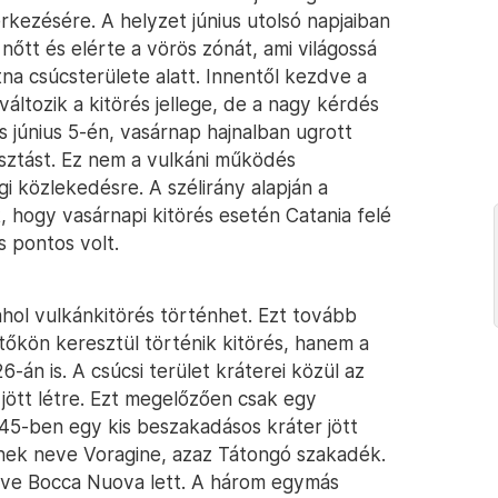
kezésére. A helyzet június utolsó napjaiban
nőtt és elérte a vörös zónát, ami világossá
na csúcsterülete alatt. Innentől kezdve a
áltozik a kitörés jellege, de a nagy kérdés
s június 5-én, vasárnap hajnalban ugrott
iasztást. Ez nem a vulkáni működés
 közlekedésre. A szélirány alapján a
hogy vasárnapi kitörés esetén Catania felé
s pontos volt.
ahol vulkánkitörés történhet. Ezt tovább
tőkön keresztül történik kitörés, hanem a
6-án is. A csúcsi terület kráterei közül az
 jött létre. Ezt megelőzően csak egy
945-ben egy kis beszakadásos kráter jött
nnek neve Voragine, azaz Tátongó szakadék.
 neve Bocca Nuova lett. A három egymás