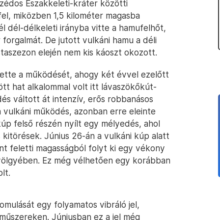
zédos Északkeleti-kráter közötti
fel, miközben 1,5 kilométer magasba
l dél-délkeleti irányba vitte a hamufelhőt,
ér forgalmát. De jutott vulkáni hamu a déli
istaszezon elején nem kis káoszt okozott.
tette a működését, ahogy két évvel ezelőtt
ött hat alkalommal volt itt lávaszökőkút-
és váltott át intenzív, erős robbanásos
r a vulkáni működés, azonban erre eleinte
úp felső részén nyílt egy mélyedés, ahol
kitörések. Június 26-án a vulkáni kúp alatt
nt feletti magasságból folyt ki egy vékony
s völgyében. Ez még vélhetően egy korábban
lt.
omulását egy folyamatos vibráló jel,
 műszereken. Júniusban ez a jel még