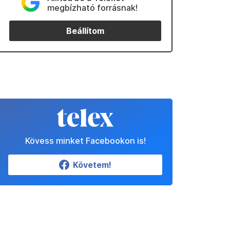
megbízható forrásnak!
Beállítom
Kövess minket Facebookon is!
Követem!