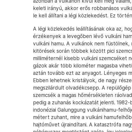
azonban a vulkánon kívül kell még valami,
keleti irányú, akkor erős robbanásos vulká
le kell állítani a légi közlekedést. Ez történ
A légi közlekedés leállításának oka az, 
érzékenyek a levegőben lévő vulkáni hamur
vulkáni hamu. A vulkánok nem füstölnek,
kitörések során többek között pici szem
milliméternél kisebb vulkáni szemcséket 
gázok akár több kilométer magasba viheti
aztán tovább ezt az anyagot. Lényeges m
Ebben lehetnek kristályok, de nagy része 
megszilárdult olvadékcsepp. A repülőgép 
szemcsék a magas hőmérsékleten ráolvadnak
pedig a zuhanás kockázatát jelenti. 1982-b
indonéziai Galunggung vulkánihamu-felhőj
métert zuhant, mire a vulkáni hamufelhőbő
hajtóművet újraindítani. A katasztrófa na
néhányszor megtörtént azóta, így jelenleg