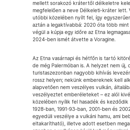
mellett sorakozó krátertől délkeletre kel
megfelelően a neve Délkeleti-kráter lett. 
utóbbi közelében nyílt fel, így egyszerűen 
aztán a legaktívabbá: 2020 óta több mint
végül a kúpja egy időre az Etna legmagasa
2024-ben ismét átvette a Voragine.
Az Etna vasárnapi és hétfőn is tartó kitör
de még Palermóban is. A helyzet nem új, 
turistaszezonban nagyobb kihívás levezény
rossz helyen; nekünk embereknek kell a
alapvetően nem veszélyes vulkán, általáb
veszélyeztet emberéleteket – ez alól kivét
közelében nyílik fel hasadék és kezdődik
1928-ban, 1991-93-ban, 2001-ben és 2002
egyedüli veszélye a vulkáni hamu, ami beb
eltakarítható), illetve adott esetben mega