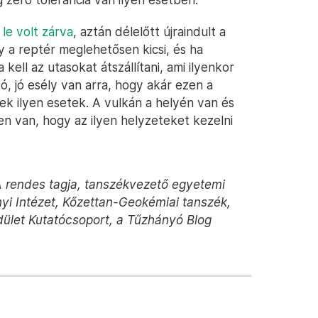
s
le volt zárva
, aztán délelőtt újraindult a
gy a reptér meglehetősen kicsi, és ha
kell az utasokat átszállítani, ami ilyenkor
tó, jó esély van arra, hogy akár ezen a
nek ilyen esetek. A vulkán a helyén van és
en van, hogy az ilyen helyzeteket kezelni
 rendes tagja, tanszékvezető egyetemi
yi Intézet, Kőzettan-Geokémiai tanszék,
et Kutatócsoport, a Tűzhányó Blog