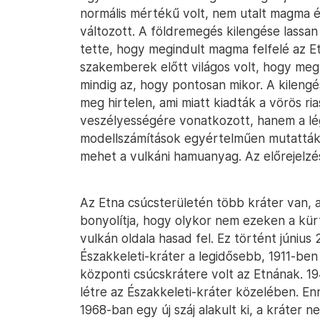
normális mértékű volt, nem utalt magma ér
változott. A földremegés kilengése lassan 
tette, hogy megindult magma felfelé az Et
szakemberek előtt világos volt, hogy megv
mindig az, hogy pontosan mikor. A kilengé
meg hirtelen, ami miatt kiadták a vörös r
veszélyességére vonatkozott, hanem a légi
modellszámítások egyértelműen mutatták, 
mehet a vulkáni hamuanyag. Az előrejelzé
Az Etna csúcsterületén több kráter van, 
bonyolítja, hogy olykor nem ezeken a kür
vulkán oldala hasad fel. Ez történt június 2
Északkeleti-kráter a legidősebb, 1911-ben
központi csúcskrátere volt az Etnának. 1
létre az Északkeleti-kráter közelében. E
1968-ban egy új száj alakult ki, a kráter