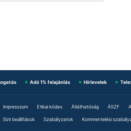
ogatás
Adó 1% felajánlás
Hírlevelek
Tele
Impresszum
Etikai kódex
Átláthatóság
ÁSZF
A
Süti beállítások
Szabályzatok
Kommentelési szabály