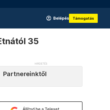
Belépés
Támogatás
Etnától 35
Partnereinktől
Állítsd be a Telexet