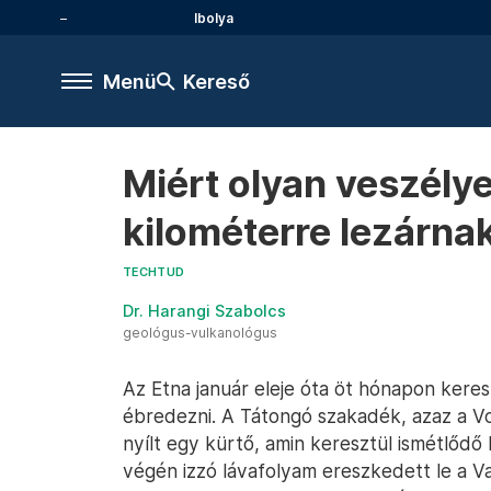
Ibolya
Menü
Kereső
Miért olyan veszély
kilométerre lezárnak
TECHTUD
Dr. Harangi Szabolcs
geológus-vulkanológus
Az Etna január eleje óta öt hónapon keres
ébredezni. A Tátongó szakadék, azaz a Vo
nyílt egy kürtő, amin keresztül ismétlődő
végén izzó lávafolyam ereszkedett le a Va