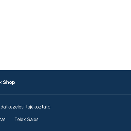
x Shop
datkezelési tájékoztató
zat
Telex Sales