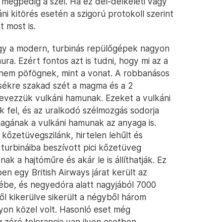
 mégpedig a szél. Ha ez dél-délkeleti vagy
ni kitörés esetén a szigorú protokoll szerint
t most is.
hogy a modern, turbinás repülőgépek nagyon
a. Ezért fontos azt is tudni, hogy mi az a
 nem pöfögnek, mint a vonat. A robbanásos
csékre szakad szét a magma és a 2
nevezzük vulkáni hamunak. Ezeket a vulkáni
k fel, és az uralkodó szélmozgás sodorja
agának a vulkáni hamunak az anyaga is.
kőzetüvegszilánk, hirtelen lehűlt és
turbináiba beszívott pici kőzetüveg
 a hajtóműre és akár le is állíthatják. Ez
en egy British Airways járat került az
ébe, és negyedóra alatt nagyjából 7000
l kikerülve sikerült a négyből három
gyon közel volt. Hasonló eset még
 zéró tolerancia van ilyen esetben.