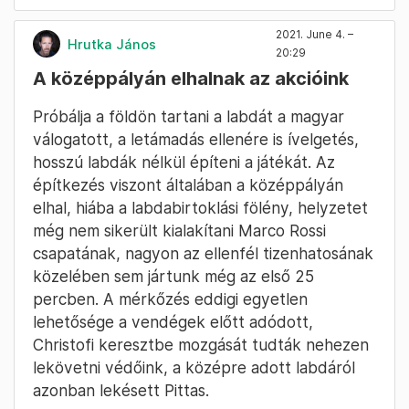
2021. June 4. –
Hrutka János
20:29
A középpályán elhalnak az akcióink
Próbálja a földön tartani a labdát a magyar
válogatott, a letámadás ellenére is ívelgetés,
hosszú labdák nélkül építeni a játékát. Az
építkezés viszont általában a középpályán
elhal, hiába a labdabirtoklási fölény, helyzetet
még nem sikerült kialakítani Marco Rossi
csapatának, nagyon az ellenfél tizenhatosának
közelében sem jártunk még az első 25
percben. A mérkőzés eddigi egyetlen
lehetősége a vendégek előtt adódott,
Christofi keresztbe mozgását tudták nehezen
lekövetni védőink, a középre adott labdáról
azonban lekésett Pittas.