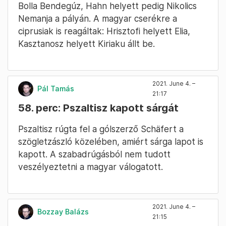
Bolla Bendegúz, Hahn helyett pedig Nikolics
Nemanja a pályán. A magyar cserékre a
ciprusiak is reagáltak: Hrisztofi helyett Elia,
Kasztanosz helyett Kiriaku állt be.
2021. June 4. –
Pál Tamás
21:17
58. perc: Pszaltisz kapott sárgát
Pszaltisz rúgta fel a gólszerző Schäfert a
szögletzászló közelében, amiért sárga lapot is
kapott. A szabadrúgásból nem tudott
veszélyeztetni a magyar válogatott.
2021. June 4. –
Bozzay Balázs
21:15