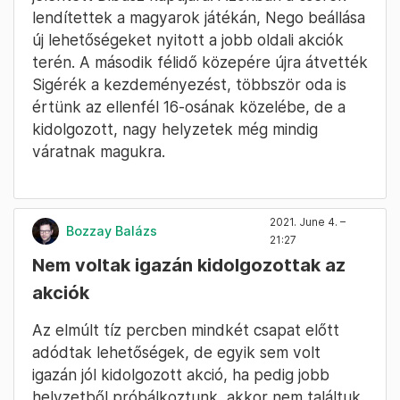
lendítettek a magyarok játékán, Nego beállása
új lehetőségeket nyitott a jobb oldali akciók
terén. A második félidő közepére újra átvették
Sigérék a kezdeményezést, többször oda is
értünk az ellenfél 16-osának közelébe, de a
kidolgozott, nagy helyzetek még mindig
váratnak magukra.
2021. June 4. –
Bozzay Balázs
21:27
Nem voltak igazán kidolgozottak az
akciók
Az elmúlt tíz percben mindkét csapat előtt
adódtak lehetőségek, de egyik sem volt
igazán jól kidolgozott akció, ha pedig jobb
helyzetből próbálkoztunk, akkor nem találtuk