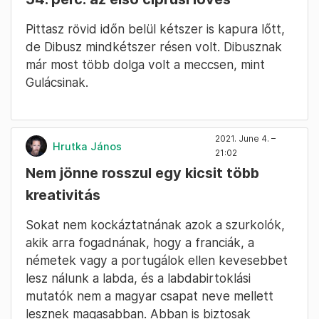
Pittasz rövid időn belül kétszer is kapura lőtt,
de Dibusz mindkétszer résen volt. Dibusznak
már most több dolga volt a meccsen, mint
Gulácsinak.
2021. June 4. –
Hrutka János
21:02
Nem jönne rosszul egy kicsit több
kreativitás
Sokat nem kockáztatnának azok a szurkolók,
akik arra fogadnának, hogy a franciák, a
németek vagy a portugálok ellen kevesebbet
lesz nálunk a labda, és a labdabirtoklási
mutatók nem a magyar csapat neve mellett
lesznek magasabban. Abban is biztosak