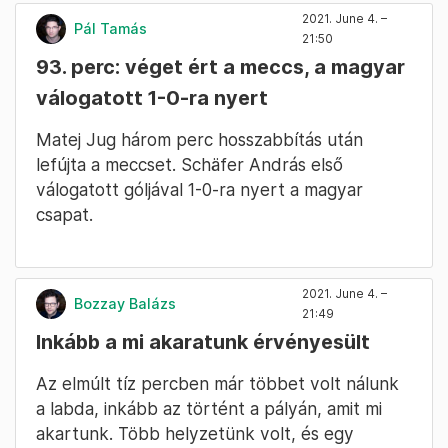
2021. June 4. –
Pál Tamás
21:50
93. perc: véget ért a meccs, a magyar
válogatott 1-0-ra nyert
Matej Jug három perc hosszabbítás után
lefújta a meccset. Schäfer András első
válogatott góljával 1-0-ra nyert a magyar
csapat.
2021. June 4. –
Bozzay Balázs
21:49
Inkább a mi akaratunk érvényesült
Az elmúlt tíz percben már többet volt nálunk
a labda, inkább az történt a pályán, amit mi
akartunk. Több helyzetünk volt, és egy