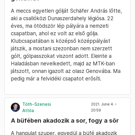
A meccs egyetlen gólját Schäfer András lőtte,
aki a csallóközi Dunaszerdahely légiósa. 22
éves, ma ötödször lép pályára a nemzeti
csapatban, ahol ez volt az első gólja.
Klubcsapatában is középső középpályást
játszik, a mostani szezonban nem szerzett
gólt, gólpasszokat viszont adott. Eleinte a
Haladásban nevelkedett, majd az MTK-ban
játszott, onnan igazolt az olasz Genovába. Ma
pedig már a felvidéki csapatot erősíti.
Tóth-Szenesi
2021. June 4. –
Attila
20:59
A büfében akadozik a sor, fogy a sör
A hangulat szuper, egyedül a büfé akadozik