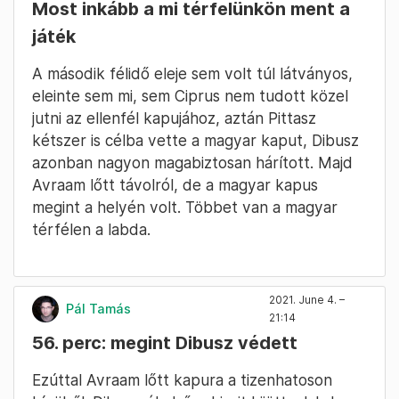
Most inkább a mi térfelünkön ment a
játék
A második félidő eleje sem volt túl látványos,
eleinte sem mi, sem Ciprus nem tudott közel
jutni az ellenfél kapujához, aztán Pittasz
kétszer is célba vette a magyar kaput, Dibusz
azonban nagyon magabiztosan hárított. Majd
Avraam lőtt távolról, de a magyar kapus
megint a helyén volt. Többet van a magyar
térfélen a labda.
2021. June 4. –
Pál Tamás
21:14
56. perc: megint Dibusz védett
Ezúttal Avraam lőtt kapura a tizenhatoson