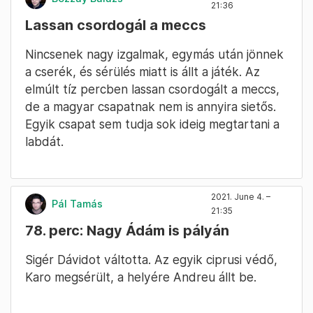
21:36
Lassan csordogál a meccs
Nincsenek nagy izgalmak, egymás után jönnek
a cserék, és sérülés miatt is állt a játék. Az
elmúlt tíz percben lassan csordogált a meccs,
de a magyar csapatnak nem is annyira sietős.
Egyik csapat sem tudja sok ideig megtartani a
labdát.
2021. June 4. –
Pál Tamás
21:35
78. perc: Nagy Ádám is pályán
Sigér Dávidot váltotta. Az egyik ciprusi védő,
Karo megsérült, a helyére Andreu állt be.