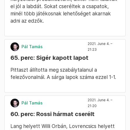
el jól a labdát. Sokat cseréltek a csapatok,
minél több játékosnak lehetőséget akarnak
adni az edzők.
2021. June 4. –
Pál Tamás
21:23
65. perc: Sigér kapott lapot
Pittaszt állította meg szabálytalanul a
felezővonalnál. A sárga lapok száma ezzel 1-1.
2021. June 4. –
Pál Tamás
21:20
60. perc: Rossi hármat cserélt
Lang helyett Willi Orbán, Lovrencsics helyett