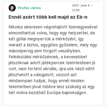
2021. June 4. –
Hrutka János
21:56
Ennél azért több kell majd az Eb-n
Nikolics sikeresen végrehajtott tizenegyesével
elmondhattuk volna, hogy egy helyzettel, de
két góllal megnyertük a mérkőzést, így
maradt a biztos, egygólos győzelem, mely egy
másodpercig sem forgott veszélyben.
Felkészülési mérkőzésnek, a kevesebbet
játszóknak adott játékpercek tekintetében jó
volt, nem történt sérülés, újra sok néző előtt
játszhatott a válogatott, viszont azt
mindannyian tudjuk, hogy ennél minden
tekintetben jóval többre lesz szükség az egy
hét múlva kezdődő Európa-bajnokságon.