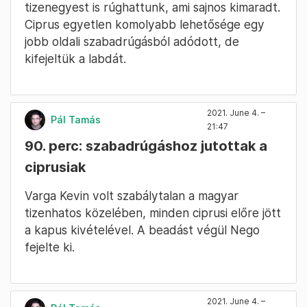
tizenegyest is rúghattunk, ami sajnos kimaradt.
Ciprus egyetlen komolyabb lehetősége egy
jobb oldali szabadrúgásból adódott, de
kifejeltük a labdát.
2021. June 4. –
Pál Tamás
21:47
90. perc: szabadrúgáshoz jutottak a
ciprusiak
Varga Kevin volt szabálytalan a magyar
tizenhatos közelében, minden ciprusi előre jött
a kapus kivételével. A beadást végül Nego
fejelte ki.
2021. June 4. –