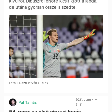
kívülről. Dibuszról elsőre kicsit kijött a labda,
de utána gyorsan össze is szedte.
Fotó: Huszti István / Telex
2021. June 4. –
Pál Tamás
21:11
54. perc: az első ciprusi lövés