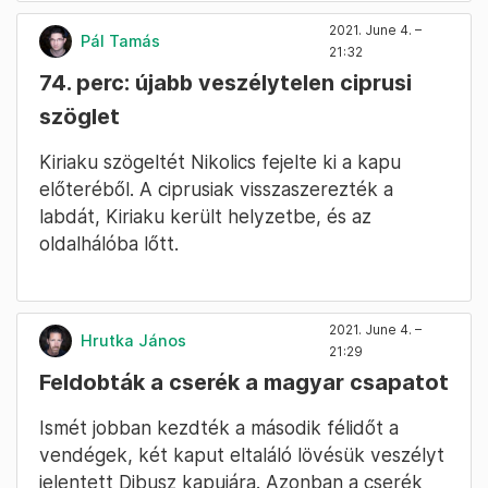
2021. June 4. –
Pál Tamás
21:32
74. perc: újabb veszélytelen ciprusi
szöglet
Kiriaku szögeltét Nikolics fejelte ki a kapu
előteréből. A ciprusiak visszaszerezték a
labdát, Kiriaku került helyzetbe, és az
oldalhálóba lőtt.
2021. June 4. –
Hrutka János
21:29
Feldobták a cserék a magyar csapatot
Ismét jobban kezdték a második félidőt a
vendégek, két kaput eltaláló lövésük veszélyt
jelentett Dibusz kapujára. Azonban a cserék