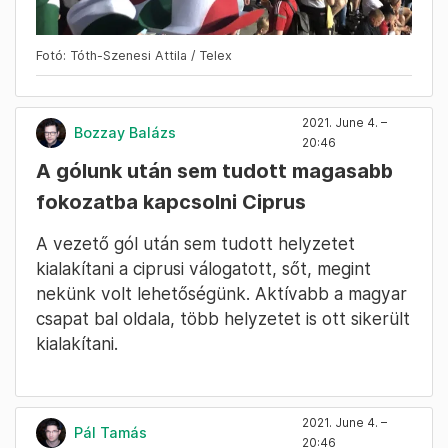
Fotó: Tóth-Szenesi Attila / Telex
2021. June 4. –
Bozzay Balázs
20:46
A gólunk után sem tudott magasabb
fokozatba kapcsolni Ciprus
A vezető gól után sem tudott helyzetet
kialakítani a ciprusi válogatott, sőt, megint
nekünk volt lehetőségünk. Aktívabb a magyar
csapat bal oldala, több helyzetet is ott sikerült
kialakítani.
2021. June 4. –
Pál Tamás
20:46