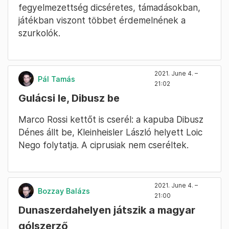
fegyelmezettség dicséretes, támadásokban,
játékban viszont többet érdemelnének a
szurkolók.
2021. June 4. –
Pál Tamás
21:02
Gulácsi le, Dibusz be
Marco Rossi kettőt is cserél: a kapuba Dibusz
Dénes állt be, Kleinheisler László helyett Loic
Nego folytatja. A ciprusiak nem cseréltek.
2021. June 4. –
Bozzay Balázs
21:00
Dunaszerdahelyen játszik a magyar
gólszerző