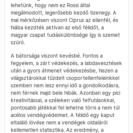
lehetünk, hogy nem ez Rossi által
megálmodott, legerősebb kezdő tizenegy. A
mai mérkőzésen viszont Ciprus az ellenfél, és
hiába kezdték aktívan az első félidőt, a
magyar csapat tudáskülönbsége így is szemet
szúró.
A bátorsága viszont kevésbé. Fontos a
fegyelem, a zárt védekezés, a labdavesztések
után a gyors átmenet védekezésbe, hiszen a
világsztárokkal tűzdelt csoportellenfeleinkkel
szemben nem lesz ennyi idő a gondolkodásra,
nem férnek majd bele hibák. Azonban egy pici
kreativitással, a széleken való felfutásokkal,
pontosabb játékkal fel lehetne törni a nem túl
acélos vendégvédelmet. A félidő egy kaput
eltaláló lövése nem a vendégek oldaláról
kellemetlen statisztika. Az eredmény, a