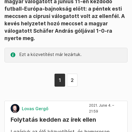
magyar válogatott a június 11-én kezdődő
futball-Európa-bajnokság előtt: a péntek esti
meccsen a ciprusi válogatott volt az ellenfél. A
kevés helyzetet hozó meccset a magyar
válogatott Schäfer András góljával 1-0-ra
nyerte meg.
Ezt a közvetítést már lezártuk.
1
2
2021. June 4. –
Lovas Gergő
21:59
Folytatás kedden az írek ellen
Lezárjuk az élő közvetítést, és hamarosan