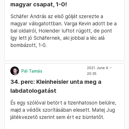
magyar csapat, 1-0!
Schäfer András az első gólját szerezte a
magyar válogatottban. Varga Kevin adott be a
bal oldalról, Holender luftot rúgott, de pont
így lett jó Schäfernek, aki jobbal a léc alá
bombázott, 1-0.
2021. June 4. –
Pál Tamás
20:35
34. perc: Kleinheisler unta meg a
labdatologatást
És egy szólóval betört a tizenhatoson belülre,
majd a védők szorításában elesett. Matej Jug
játékvezető szerint sem ért ez büntetőt.