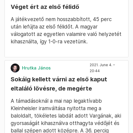
Véget ért az első félidő
A játékvezető nem hosszabbított, 45 perc
után lefújta az első félidőt. A magyar
válogatott az egyetlen valamire való helyzetét
kihasználta, így 1-0-ra vezetünk.
2021. June 4. –
Hrutka János
20:44
Sokáig kellett várni az első kaput
eltaláló lövésre, de megérte
A támadásoknál a mai nap legaktívabb
Kleinheisler iramváltása nyitotta meg a
baloldalt, tökéletes labdát adott Vargának, aki
gyorsaságát kihasználva otthagyta védőjét és
ballal szépen adott középre. A 36. percig