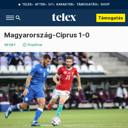
TELEX
AFTER
G7
KARAKTER
TÁMOGATÁS
SHOP
Támogatás
Magyarország-Ciprus 1-0
frissítve
SPORT