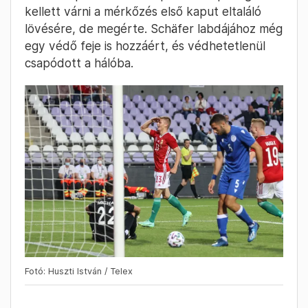
kellett várni a mérkőzés első kaput eltaláló
lövésére, de megérte. Schäfer labdájához még
egy védő feje is hozzáért, és védhetetlenül
csapódott a hálóba.
Fotó: Huszti István / Telex