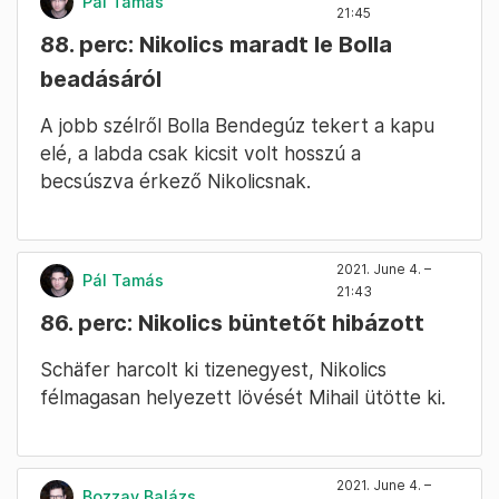
Pál Tamás
21:45
88. perc: Nikolics maradt le Bolla
beadásáról
A jobb szélről Bolla Bendegúz tekert a kapu
elé, a labda csak kicsit volt hosszú a
becsúszva érkező Nikolicsnak.
2021. June 4. –
Pál Tamás
21:43
86. perc: Nikolics büntetőt hibázott
Schäfer harcolt ki tizenegyest, Nikolics
félmagasan helyezett lövését Mihail ütötte ki.
2021. June 4. –
Bozzay Balázs