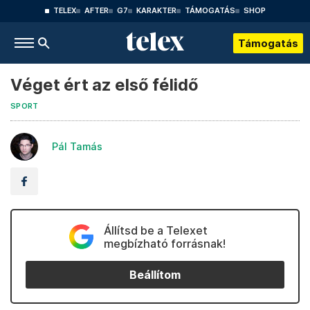
TELEX
AFTER
G7
KARAKTER
TÁMOGATÁS
SHOP
Támogatás
Véget ért az első félidő
SPORT
Pál Tamás
Állítsd be a Telexet
megbízható forrásnak!
Beállítom