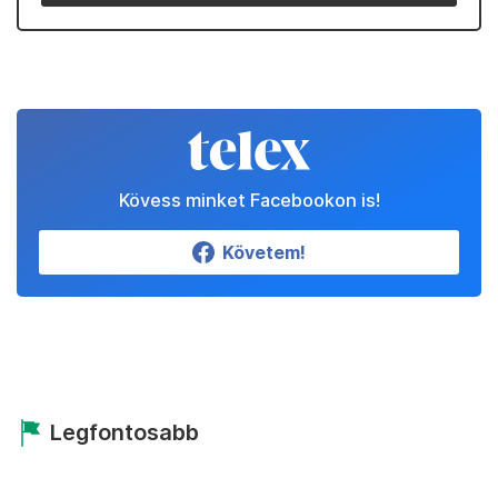
Kövess minket Facebookon is!
Követem!
Legfontosabb