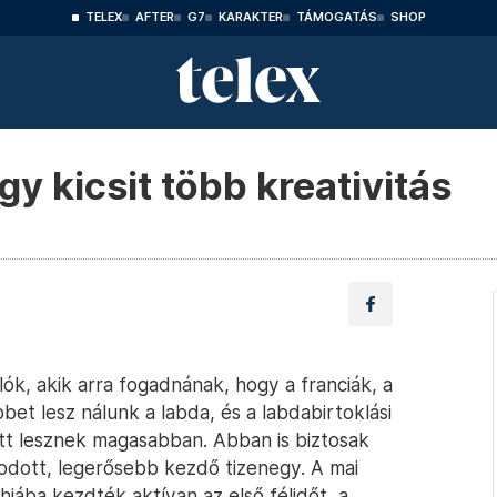
TELEX
AFTER
G7
KARAKTER
TÁMOGATÁS
SHOP
y kicsit több kreativitás
k, akik arra fogadnának, hogy a franciák, a
et lesz nálunk a labda, és a labdabirtoklási
t lesznek magasabban. Abban is biztosak
odott, legerősebb kezdő tizenegy. A mai
hiába kezdték aktívan az első félidőt, a