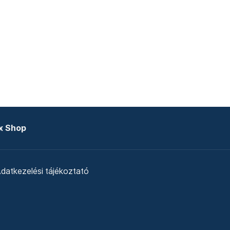
x Shop
datkezelési tájékoztató
zat
Telex Sales