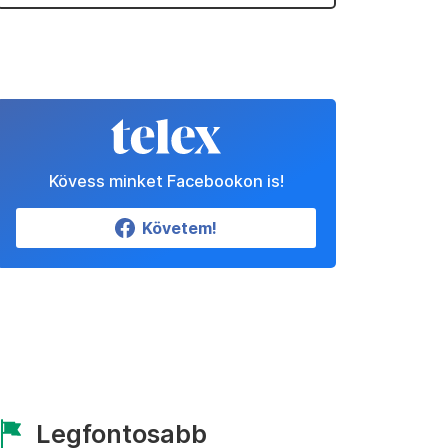
Kövess minket Facebookon is!
Követem!
Legfontosabb