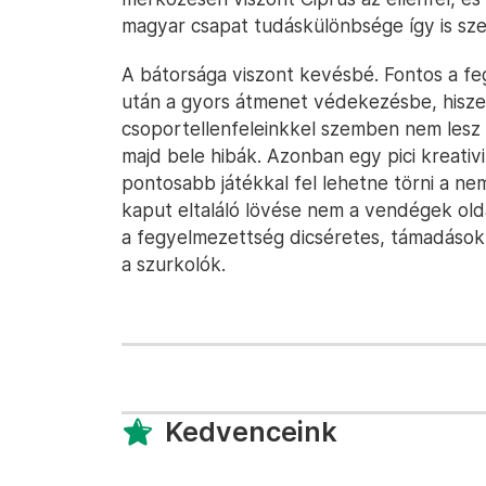
magyar csapat tudáskülönbsége így is sz
A bátorsága viszont kevésbé. Fontos a f
után a gyors átmenet védekezésbe, hiszen
csoportellenfeleinkkel szemben nem lesz
majd bele hibák. Azonban egy pici kreativi
pontosabb játékkal fel lehetne törni a ne
kaput eltaláló lövése nem a vendégek olda
a fegyelmezettség dicséretes, támadások
a szurkolók.
Kedvenceink