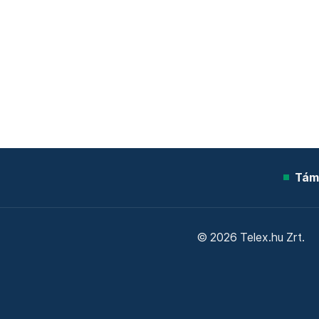
Tám
© 2026 Telex.hu Zrt.
Sütitájékoztató