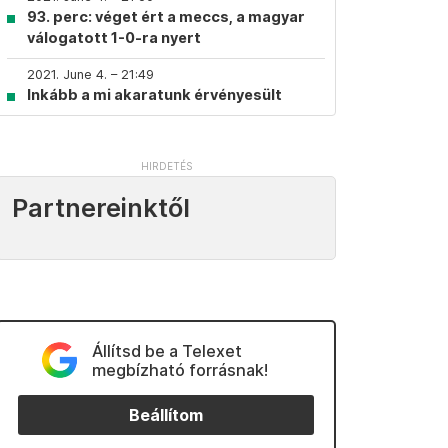
93. perc: véget ért a meccs, a magyar
válogatott 1-0-ra nyert
2021. June 4. – 21:49
Inkább a mi akaratunk érvényesült
Partnereinktől
Állítsd be a Telexet
megbízható forrásnak!
Beállítom