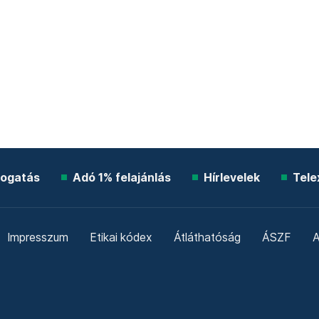
ogatás
Adó 1% felajánlás
Hírlevelek
Tele
Impresszum
Etikai kódex
Átláthatóság
ÁSZF
A
Süti beállítások
Szabályzatok
Kommentelési szabály