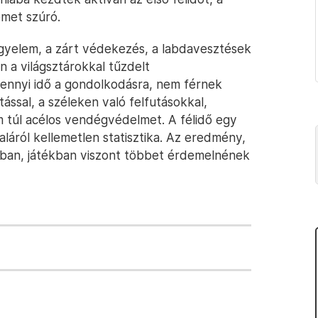
emet szúró.
egyelem, a zárt védekezés, a labdavesztések
 a világsztárokkal tűzdelt
 ennyi idő a gondolkodásra, nem férnek
tással, a széleken való felfutásokkal,
m túl acélos vendégvédelmet. A félidő egy
láról kellemetlen statisztika. Az eredmény,
ban, játékban viszont többet érdemelnének