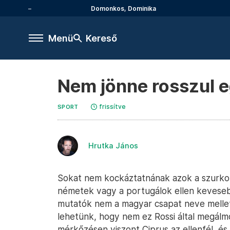
Domonkos, Dominika
Menü
Kereső
Nem jönne rosszul eg
frissítve
SPORT
Hrutka János
Sokat nem kockáztatnának azok a szurkoló
németek vagy a portugálok ellen kevesebb
mutatók nem a magyar csapat neve mellet
lehetünk, hogy nem ez Rossi által megálm
mérkőzésen viszont Ciprus az ellenfél, és 