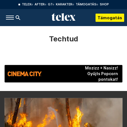
TELEX
AFTER
G7
KARAKTER
TÁMOGATÁS
SHOP
Támogatás
Techtud
Mozizz + Nasizz!
Gyűjts Popcorn
pontokat!