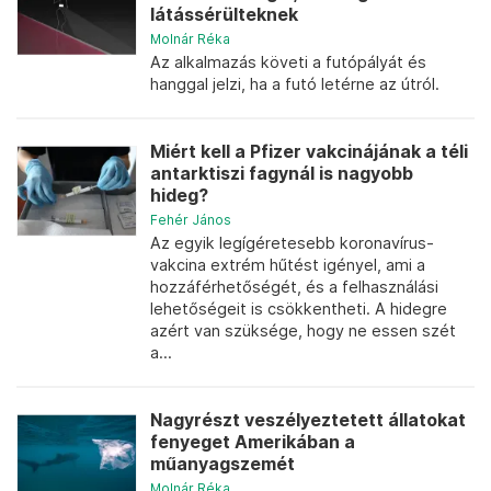
látássérülteknek
Molnár Réka
Az alkalmazás követi a futópályát és
hanggal jelzi, ha a futó letérne az útról.
Miért kell a Pfizer vakcinájának a téli
antarktiszi fagynál is nagyobb
hideg?
Fehér János
Az egyik legígéretesebb koronavírus-
vakcina extrém hűtést igényel, ami a
hozzáférhetőségét, és a felhasználási
lehetőségeit is csökkentheti. A hidegre
azért van szüksége, hogy ne essen szét
a...
Nagyrészt veszélyeztetett állatokat
fenyeget Amerikában a
műanyagszemét
Molnár Réka