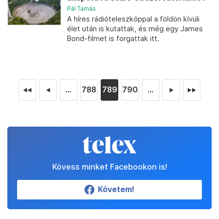
Pál Tamás
A híres rádióteleszkóppal a földön kívüli
élet után is kutattak, és még egy James
Bond-filmet is forgattak itt.
...
788
789
790
...
◄◄
◄
►
►►
Kövess minket Facebookon is!
Követem!