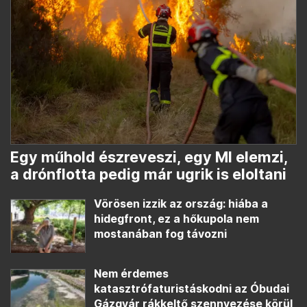
Egy műhold észreveszi, egy MI elemzi,
a drónflotta pedig már ugrik is eloltani
Vörösen izzik az ország: hiába a
hidegfront, ez a hőkupola nem
mostanában fog távozni
Nem érdemes
katasztrófaturistáskodni az Óbudai
Gázgyár rákkeltő szennyezése körül