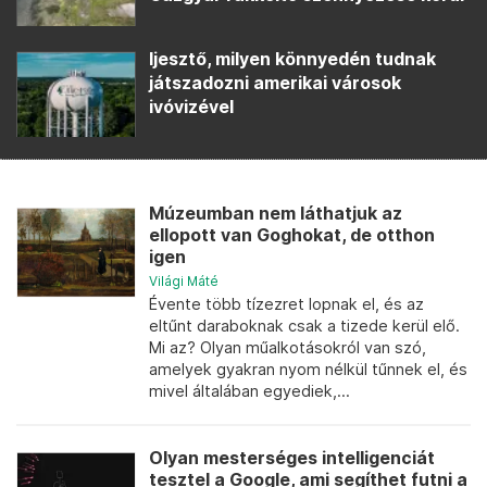
Ijesztő, milyen könnyedén tudnak
játszadozni amerikai városok
ivóvizével
Múzeumban nem láthatjuk az
ellopott van Goghokat, de otthon
igen
Világi Máté
Évente több tízezret lopnak el, és az
eltűnt daraboknak csak a tizede kerül elő.
Mi az? Olyan műalkotásokról van szó,
amelyek gyakran nyom nélkül tűnnek el, és
mivel általában egyediek,...
Olyan mesterséges intelligenciát
tesztel a Google, ami segíthet futni a