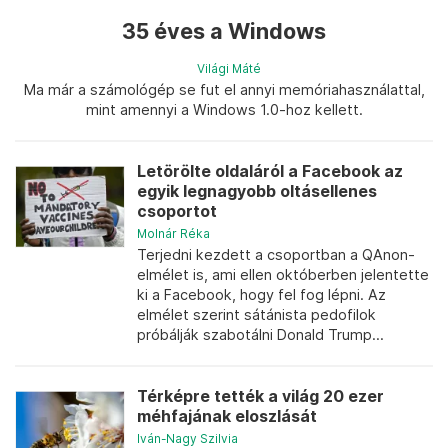
35 éves a Windows
Világi Máté
Ma már a számológép se fut el annyi memóriahasználattal,
mint amennyi a Windows 1.0-hoz kellett.
Letörölte oldaláról a Facebook az
egyik legnagyobb oltásellenes
csoportot
Molnár Réka
Terjedni kezdett a csoportban a QAnon-
elmélet is, ami ellen októberben jelentette
ki a Facebook, hogy fel fog lépni. Az
elmélet szerint sátánista pedofilok
próbálják szabotálni Donald Trump...
Térképre tették a világ 20 ezer
méhfajának eloszlását
Iván-Nagy Szilvia