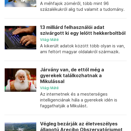
A méhfajok zöméről, több mint 96
százalékukról alig tud valamit a tudomány.
13 milliárd felhasználói adat
szivárgott ki egy lelőtt hekkerboltból
Világi Máté
A kikerült adatok között több olyan is van,
ami feltört magyar oldalakról származik.
Járvány van, de ettől még a
gyerekek találkozhatnak a
Mikulással
Világi Máté
Az internetnek és a mesterséges
intelligenciának hála a gyerekek idén is
faggathatják a Mikulást.
Végleg bezárják az életveszélyes
állapotú Arecibo Obszervatóriumot