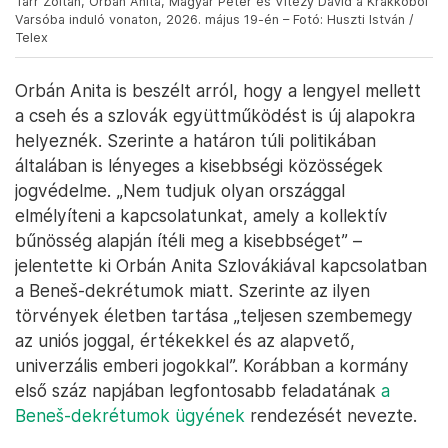
Tarr Zoltán, Orbán Anita, Magyar Péter és Vitézy Dávid a Krakkóból
Varsóba induló vonaton, 2026. május 19-én – Fotó: Huszti István /
Telex
Orbán Anita is beszélt arról, hogy a lengyel mellett
a cseh és a szlovák együttműködést is új alapokra
helyeznék. Szerinte a határon túli politikában
általában is lényeges a kisebbségi közösségek
jogvédelme. „Nem tudjuk olyan országgal
elmélyíteni a kapcsolatunkat, amely a kollektív
bűnösség alapján ítéli meg a kisebbséget” –
jelentette ki Orbán Anita Szlovákiával kapcsolatban
a Beneš-dekrétumok miatt. Szerinte az ilyen
törvények életben tartása „teljesen szembemegy
az uniós joggal, értékekkel és az alapvető,
univerzális emberi jogokkal”. Korábban a kormány
első száz napjában legfontosabb feladatának
a
Beneš-dekrétumok ügyének
rendezését nevezte.