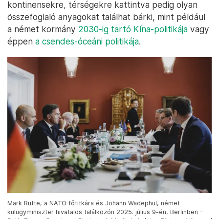
kontinensekre, térségekre kattintva pedig olyan
összefoglaló anyagokat találhat bárki, mint például
a német kormány
2030-ig tartó Kína-politikája
vagy
éppen
a csendes-óceáni politikája
.
Mark Rutte, a NATO főtitkára és Johann Wadephul, német
külügyminiszter hivatalos találkozón 2025. július 9-én, Berlinben –