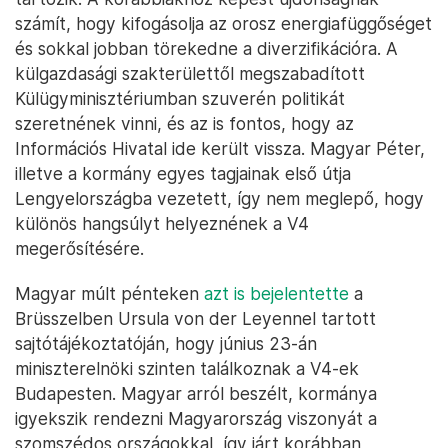
számít, hogy kifogásolja az orosz energiafüggőséget
és sokkal jobban törekedne a diverzifikációra. A
külgazdasági szakterülettől megszabadított
Külügyminisztériumban szuverén politikát
szeretnének vinni, és az is fontos, hogy az
Információs Hivatal ide került vissza. Magyar Péter,
illetve a kormány egyes tagjainak első útja
Lengyelországba vezetett, így nem meglepő, hogy
különös hangsúlyt helyeznének a V4
megerősítésére.
Magyar múlt pénteken
azt is bejelentette
a
Brüsszelben Ursula von der Leyennel tartott
sajtótájékoztatóján, hogy június 23-án
miniszterelnöki szinten találkoznak a V4-ek
Budapesten. Magyar arról beszélt, kormánya
igyekszik rendezni Magyarország viszonyát a
szomszédos országokkal, így járt korábban