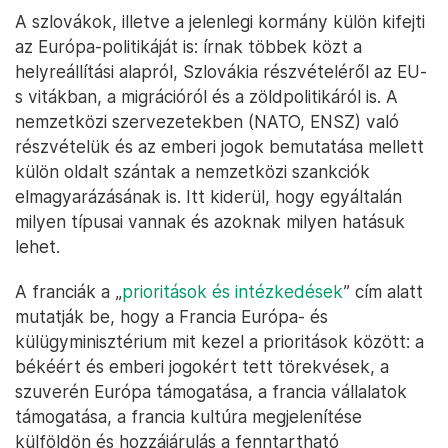
A szlovákok, illetve a jelenlegi kormány külön kifejti
az Európa-politikáját is: írnak többek közt a
helyreállítási alapról, Szlovákia részvételéről az EU-
s vitákban, a migrációról és a zöldpolitikáról is. A
nemzetközi szervezetekben (NATO, ENSZ) való
részvételük és az emberi jogok bemutatása mellett
külön oldalt szántak a nemzetközi szankciók
elmagyarázásának is. Itt kiderül, hogy egyáltalán
milyen típusai vannak és azoknak milyen hatásuk
lehet.
A franciák a „
prioritások és intézkedések
” cím alatt
mutatják be, hogy a Francia Európa- és
külügyminisztérium mit kezel a prioritások között: a
békéért és emberi jogokért tett törekvések, a
szuverén Európa támogatása, a francia vállalatok
támogatása, a francia kultúra megjelenítése
külföldön és hozzájárulás a fenntartható