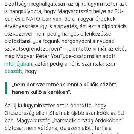
Bizottsági meghallgatásain az új külügyminiszter azt
is hangsúlyozta, hogy Magyarország helye az EU-
ban és a NATO-ban van, de a magyar érdekek
érvényesítése így is alapvetés, ám ezt a diplomácia
eszközeivel, nem pedig hangos ellenkezéssel
biztosítaná. „Le fogunk horgonyozni a nyugati
szövetségrendszerben” – jelentette ki már az első,
még Magyar Péter YouTube-csatornáján adott
interjújában
, aztán pedig arról is számtalanszor
beszélt
, hogy
„nem bot szeretnénk lenni a küllők között,
hanem küllő a keréken”.
Az új külügyminiszter azt is érintette, hogy
Oroszország ellen jöhetnek újabb szankciók az EU-
ban, Magyarország „harmadik ország érdekében”
biztosan nem vétózna, de szem előtt tartja a