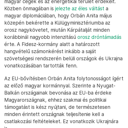
magyar cégek és az energetikai terület érdekeit.
Közben önmagában is
jelezte az éles váltást
a
magyar diplomáciában, hogy Orbán Anita május
közepén bekérette a Külügyminisztériumba az
orosz nagykövetet, miután Kárpátalját minden
korábbinál nagyobb intenzitású
orosz dróntámadás
érte. A Fidesz-kormány alatt a határozott
hangvételű számonkérést inkább a saját
szövetségesi rendszerén belüli országok és Ukrajna
vonatkozásában tartották fenn.
Az EU-bővítésben Orbán Anita folytonosságot ígért
az előző magyar kormánnyal. Szerinte a Nyugat-
Balkán országainak bevonása az EU-ba érdeke
Magyarországnak, ehhez szakmai és politikai
támogatást is kész nyújtani, de természetesen
minden érintett országnak teljesítenie kell a
csatlakozási feltételeket. Ez vonatkozik Ukrajnára