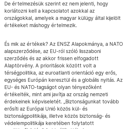
De értelmezésük szerint ez nem jelenti, hogy
korlátozni kell a kapcsolatot azokkal az
országokkal, amelyek a magyar külügy által kijelölt
értékeket máshogy értelmezik.
És mik az értékek? Az ENSZ Alapokmánya, a NATO
alapszerződése, az EU-ról szóló lisszaboni
szerződés és az akkor frissen elfogadott
Alaptörvény. A prioritások között volt a
térségpolitika, az euroatlanti orientáció egy erős,
egységes Európán keresztül és a globális nyitás. Az
EU- és NATO-tagságot olyan tényezőként
értékelték, mint ami javítja az ország nemzeti
érdekeinek képviseletét. „Biztonságunkat tovább
erősíti az Európai Unió közös kül- és
biztonságpolitikája, illetve közös biztonság- és
védelempolitikája keretében folytatott