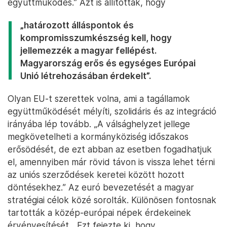
együttműködés.” Azt is állították, hogy
„határozott álláspontok és
kompromisszumkészség kell, hogy
jellemezzék a magyar fellépést.
Magyarország erős és egységes Európai
Unió létrehozásában érdekelt”.
Olyan EU-t szerettek volna, ami a tagállamok
együttműködését mélyíti, szolidáris és az integráció
irányába lép tovább. „A válsághelyzet jellege
megkövetelheti a kormányköziség időszakos
erősödését, de ezt abban az esetben fogadhatjuk
el, amennyiben már rövid távon is vissza lehet térni
az uniós szerződések keretei között hozott
döntésekhez.” Az euró bevezetését a magyar
stratégiai célok közé sorolták. Különösen fontosnak
tartották a közép-európai népek érdekeinek
érvényesítését. „Ezt fejezte ki, hogy