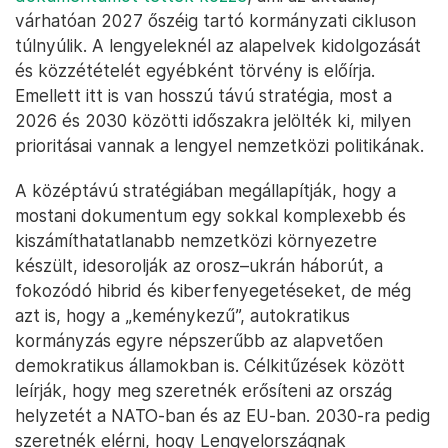
várhatóan 2027 őszéig tartó kormányzati cikluson
túlnyúlik. A lengyeleknél az alapelvek kidolgozását
és közzétételét egyébként törvény is előírja.
Emellett itt is van hosszú távú stratégia, most a
2026 és 2030 közötti időszakra jelölték ki, milyen
prioritásai vannak a lengyel nemzetközi politikának.
A középtávú stratégiában megállapítják, hogy a
mostani dokumentum egy sokkal komplexebb és
kiszámíthatatlanabb nemzetközi környezetre
készült, idesorolják az orosz–ukrán háborút, a
fokozódó hibrid és kiberfenyegetéseket, de még
azt is, hogy a „keménykezű”, autokratikus
kormányzás egyre népszerűbb az alapvetően
demokratikus államokban is. Célkitűzések között
leírják, hogy meg szeretnék erősíteni az ország
helyzetét a NATO-ban és az EU-ban. 2030-ra pedig
szeretnék elérni, hogy Lengyelországnak