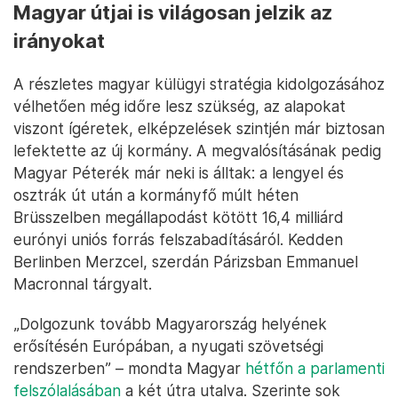
Magyar útjai is világosan jelzik az
irányokat
A részletes magyar külügyi stratégia kidolgozásához
vélhetően még időre lesz szükség, az alapokat
viszont ígéretek, elképzelések szintjén már biztosan
lefektette az új kormány. A megvalósításának pedig
Magyar Péterék már neki is álltak: a lengyel és
osztrák út után a kormányfő múlt héten
Brüsszelben megállapodást kötött 16,4 milliárd
eurónyi uniós forrás felszabadításáról. Kedden
Berlinben Merzcel, szerdán Párizsban Emmanuel
Macronnal tárgyalt.
„Dolgozunk tovább Magyarország helyének
erősítésén Európában, a nyugati szövetségi
rendszerben” – mondta Magyar
hétfőn a parlamenti
felszólalásában
a két útra utalva. Szerinte sok