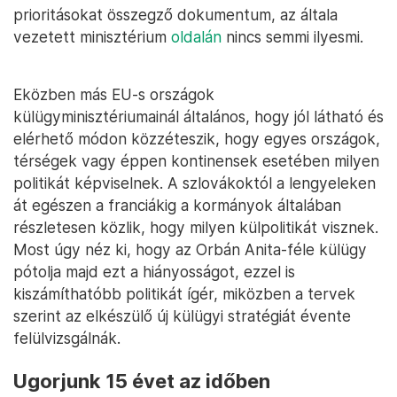
prioritásokat összegző dokumentum, az általa
vezetett minisztérium
oldalán
nincs semmi ilyesmi.
Eközben más EU-s országok
külügyminisztériumainál általános, hogy jól látható és
elérhető módon közzéteszik, hogy egyes országok,
térségek vagy éppen kontinensek esetében milyen
politikát képviselnek. A szlovákoktól a lengyeleken
át egészen a franciákig a kormányok általában
részletesen közlik, hogy milyen külpolitikát visznek.
Most úgy néz ki, hogy az Orbán Anita-féle külügy
pótolja majd ezt a hiányosságot, ezzel is
kiszámíthatóbb politikát ígér, miközben a tervek
szerint az elkészülő új külügyi stratégiát évente
felülvizsgálnák.
Ugorjunk 15 évet az időben