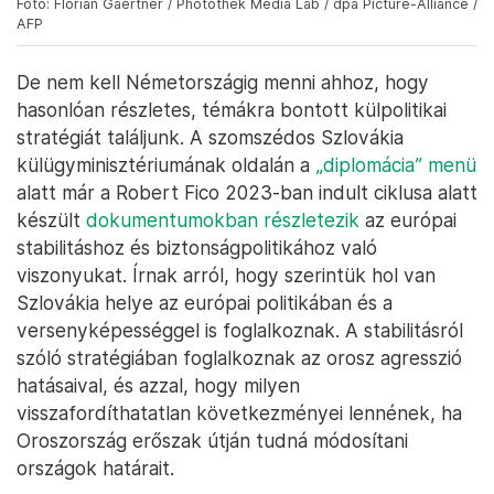
Fotó: Florian Gaertner / Photothek Media Lab / dpa Picture-Alliance /
AFP
De nem kell Németországig menni ahhoz, hogy
hasonlóan részletes, témákra bontott külpolitikai
stratégiát találjunk. A szomszédos Szlovákia
külügyminisztériumának oldalán a
„diplomácia” menü
alatt már a Robert Fico 2023-ban indult ciklusa alatt
készült
dokumentumokban részletezik
az európai
stabilitáshoz és biztonságpolitikához való
viszonyukat. Írnak arról, hogy szerintük hol van
Szlovákia helye az európai politikában és a
versenyképességgel is foglalkoznak. A stabilitásról
szóló stratégiában foglalkoznak az orosz agresszió
hatásaival, és azzal, hogy milyen
visszafordíthatatlan következményei lennének, ha
Oroszország erőszak útján tudná módosítani
országok határait.