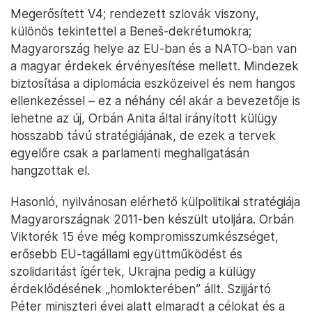
Megerősített V4; rendezett szlovák viszony,
különös tekintettel a Beneš-dekrétumokra;
Magyarország helye az EU-ban és a NATO-ban van
a magyar érdekek érvényesítése mellett. Mindezek
biztosítása a diplomácia eszközeivel és nem hangos
ellenkezéssel – ez a néhány cél akár a bevezetője is
lehetne az új, Orbán Anita által irányított külügy
hosszabb távú stratégiájának, de ezek a tervek
egyelőre csak a parlamenti meghallgatásán
hangzottak el.
Hasonló, nyilvánosan elérhető külpolitikai stratégiája
Magyarországnak 2011-ben készült utoljára. Orbán
Viktorék 15 éve még kompromisszumkészséget,
erősebb EU-tagállami együttműködést és
szolidaritást ígértek, Ukrajna pedig a külügy
érdeklődésének „homlokterében” állt. Szijjártó
Péter miniszteri évei alatt elmaradt a célokat és a