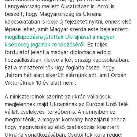
Lengyelország mellett Ausztriában is. Arról is
beszélt, hogy Magyarország és Ukrajna
kapcsolatában is ideje új fejezetet nyitni, ennek első
lépése lehet, amit Magyar szerda este bejelentett:
megállapodásra jutottak Ukrajnával a magyar
kisebbség jogainak rendezéséről
. Ez teljes
fordulatot jelent a magyar diplomácia eddig
hozzáállásában, illetve a két ország kapcsolatában.
Ezt a miniszterelnök úgy foglalta össze, hogy
„három hét alatt sikerült elérnünk azt, amit Orbán
Viktoréknak 10 év alatt nem”.
A miniszterelnök szerint az ukrán vállalások
megjelennek majd Ukrajnának az Európai Unió felé
vállalt cselekvési tervében is. Amennyiben ez
megtörténik, a magyar kormány hozzájárul ahhoz,
hogy megnyissák az első csatlakozási klasztert
Ukrajna vonatkozásában. Csütörtök kora reggel