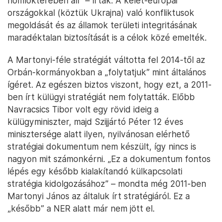
homlokterében áll” – írták. A kelet-európai
országokkal (köztük Ukrajna) való konfliktusok
megoldását és az államok területi integritásának
maradéktalan biztosítását is a célok közé emelték.
A Martonyi-féle stratégiát váltotta fel 2014-től az
Orbán-kormányokban a „folytatjuk” mint általános
ígéret. Az egészen biztos viszont, hogy ezt, a 2011-
ben írt külügyi stratégiát nem folytatták. Előbb
Navracsics Tibor volt egy rövid ideig a
külügyminiszter, majd Szijjártó Péter 12 éves
minisztersége alatt ilyen, nyilvánosan elérhető
stratégiai dokumentum nem készült, így nincs is
nagyon mit számonkérni. „Ez a dokumentum fontos
lépés egy később kialakítandó külkapcsolati
stratégia kidolgozásához” – mondta még 2011-ben
Martonyi János az általuk írt stratégiáról. Ez a
„később” a NER alatt már nem jött el.