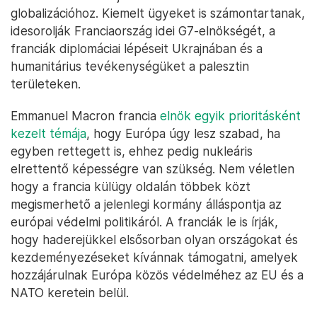
globalizációhoz. Kiemelt ügyeket is számontartanak,
idesorolják Franciaország idei G7-elnökségét, a
franciák diplomáciai lépéseit Ukrajnában és a
humanitárius tevékenységüket a palesztin
területeken.
Emmanuel Macron francia
elnök egyik prioritásként
kezelt témája
, hogy Európa úgy lesz szabad, ha
egyben rettegett is, ehhez pedig nukleáris
elrettentő képességre van szükség. Nem véletlen
hogy a francia külügy oldalán többek közt
megismerhető a jelenlegi kormány álláspontja az
európai védelmi politikáról. A franciák le is írják,
hogy haderejükkel elsősorban olyan országokat és
kezdeményezéseket kívánnak támogatni, amelyek
hozzájárulnak Európa közös védelméhez az EU és a
NATO keretein belül.