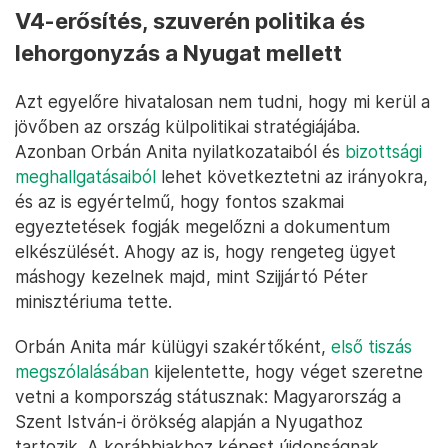
V4-erősítés, szuverén politika és
lehorgonyzás a Nyugat mellett
Azt egyelőre hivatalosan nem tudni, hogy mi kerül a
jövőben az ország külpolitikai stratégiájába.
Azonban Orbán Anita nyilatkozataiból és
bizottsági
meghallgatásaiból
lehet következtetni az irányokra,
és az is egyértelmű, hogy fontos szakmai
egyeztetések fogják megelőzni a dokumentum
elkészülését. Ahogy az is, hogy rengeteg ügyet
máshogy kezelnek majd, mint Szijjártó Péter
minisztériuma tette.
Orbán Anita már külügyi szakértőként,
első tiszás
megszólalásában
kijelentette, hogy véget szeretne
vetni a kompország státusznak: Magyarország a
Szent István-i örökség alapján a Nyugathoz
tartozik. A korábbiakhoz képest újdonságnak