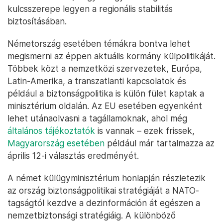
kulcsszerepe legyen a regionális stabilitás
biztosításában.
Németország esetében témákra bontva lehet
megismerni az éppen aktuális kormány külpolitikáját.
Többek közt a nemzetközi szervezetek, Európa,
Latin-Amerika, a transzatlanti kapcsolatok és
például a biztonságpolitika is külön fület kaptak a
minisztérium oldalán. Az EU esetében egyenként
lehet utánaolvasni a tagállamoknak, ahol még
általános tájékoztatók
is vannak – ezek frissek,
Magyarország esetében
például már tartalmazza az
április 12-i választás eredményét.
A német külügyminisztérium honlapján részletezik
az ország biztonságpolitikai stratégiáját a NATO-
tagságtól kezdve a dezinformáción át egészen a
nemzetbiztonsági stratégiáig. A különböző