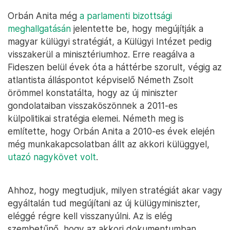
Orbán Anita még
a parlamenti bizottsági
meghallgatásán
jelentette be, hogy megújítják a
magyar külügyi stratégiát, a Külügyi Intézet pedig
visszakerül a minisztériumhoz. Erre reagálva a
Fideszen belül évek óta a háttérbe szorult, végig az
atlantista álláspontot képviselő Németh Zsolt
örömmel konstatálta, hogy az új miniszter
gondolataiban visszaköszönnek a 2011-es
külpolitikai stratégia elemei. Németh meg is
említette, hogy Orbán Anita a 2010-es évek elején
még munkakapcsolatban állt az akkori külüggyel,
utazó nagykövet volt
.
Ahhoz, hogy megtudjuk, milyen stratégiát akar vagy
egyáltalán tud megújítani az új külügyminiszter,
eléggé régre kell visszanyúlni. Az is elég
szembetűnő, hogy az akkori dokumentumban