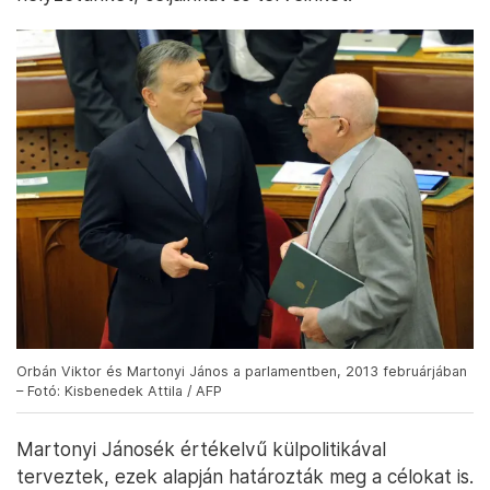
Orbán Viktor és Martonyi János a parlamentben, 2013 februárjában
– Fotó: Kisbenedek Attila / AFP
Martonyi Jánosék értékelvű külpolitikával
terveztek, ezek alapján határozták meg a célokat is.