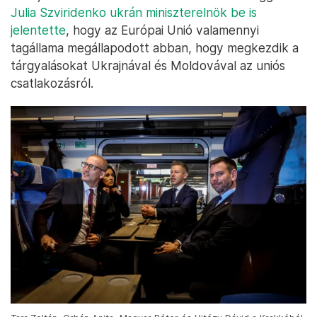
Julia Szviridenko ukrán miniszterelnök be is
jelentette
, hogy az Európai Unió valamennyi
tagállama megállapodott abban, hogy megkezdik a
tárgyalásokat Ukrajnával és Moldovával az uniós
csatlakozásról.