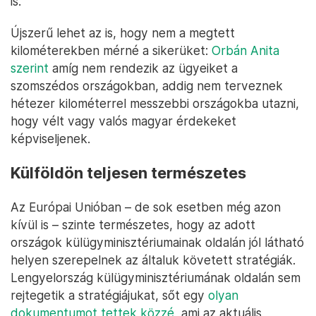
is.
Újszerű lehet az is, hogy nem a megtett
kilométerekben mérné a sikerüket:
Orbán Anita
szerint
amíg nem rendezik az ügyeiket a
szomszédos országokban, addig nem terveznek
hétezer kilométerrel messzebbi országokba utazni,
hogy vélt vagy valós magyar érdekeket
képviseljenek.
Külföldön teljesen természetes
Az Európai Unióban – de sok esetben még azon
kívül is – szinte természetes, hogy az adott
országok külügyminisztériumainak oldalán jól látható
helyen szerepelnek az általuk követett stratégiák.
Lengyelország külügyminisztériumának oldalán sem
rejtegetik a stratégiájukat, sőt egy
olyan
dokumentumot tettek közzé
, ami az aktuális,