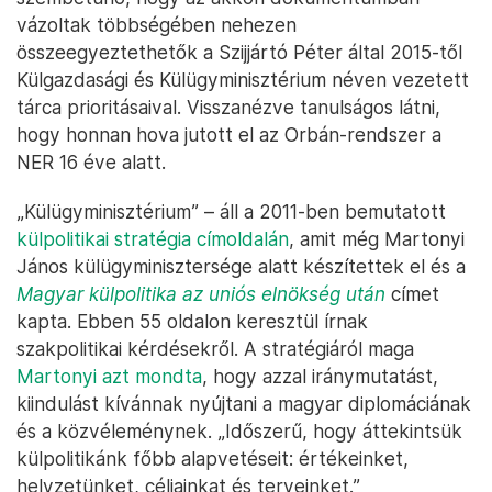
vázoltak többségében nehezen
összeegyeztethetők a Szijjártó Péter által 2015-től
Külgazdasági és Külügyminisztérium néven vezetett
tárca prioritásaival. Visszanézve tanulságos látni,
hogy honnan hova jutott el az Orbán-rendszer a
NER 16 éve alatt.
„Külügyminisztérium” – áll a 2011-ben bemutatott
külpolitikai stratégia címoldalán
, amit még Martonyi
János külügyminisztersége alatt készítettek el és a
Magyar külpolitika az uniós elnökség után
címet
kapta. Ebben 55 oldalon keresztül írnak
szakpolitikai kérdésekről. A stratégiáról maga
Martonyi azt mondta
, hogy azzal iránymutatást,
kiindulást kívánnak nyújtani a magyar diplomáciának
és a közvéleménynek. „Időszerű, hogy áttekintsük
külpolitikánk főbb alapvetéseit: értékeinket,
helyzetünket, céljainkat és terveinket.”