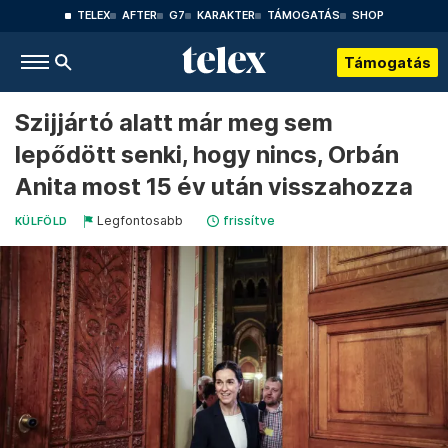
TELEX
AFTER
G7
KARAKTER
TÁMOGATÁS
SHOP
Támogatás
Szijjártó alatt már meg sem
lepődött senki, hogy nincs, Orbán
Anita most 15 év után visszahozza
Legfontosabb
frissítve
KÜLFÖLD