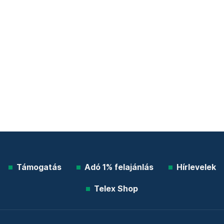
Támogatás
Adó 1% felajánlás
Hírlevelek
Telex Shop