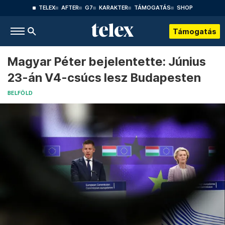
TELEX
AFTER
G7
KARAKTER
TÁMOGATÁS
SHOP
Támogatás
Magyar Péter bejelentette: Június
23-án V4-csúcs lesz Budapesten
BELFÖLD