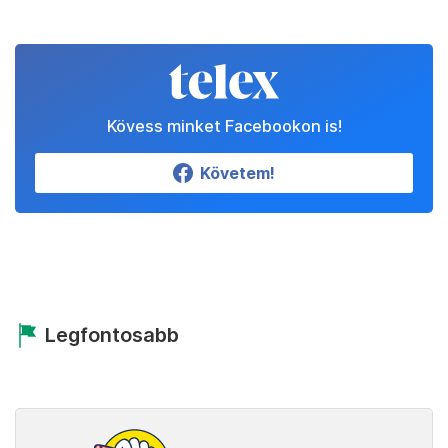
Kövess minket Facebookon is!
Követem!
Legfontosabb