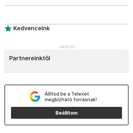
Kedvenceink
Partnereinktől
Állítsd be a Telexet
megbízható forrásnak!
Beállítom