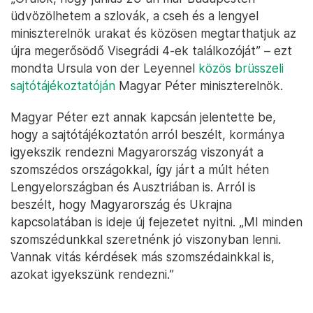
üdvözölhetem a szlovák, a cseh és a lengyel
miniszterelnök urakat és közösen megtarthatjuk az
újra megerősödő Visegrádi 4-ek találkozóját” – ezt
mondta Ursula von der Leyennel
közös brüsszeli
sajtótájékoztatóján
Magyar Péter miniszterelnök.
Magyar Péter ezt annak kapcsán jelentette be,
hogy a sajtótájékoztatón arról beszélt, kormánya
igyekszik rendezni Magyarország viszonyát a
szomszédos országokkal, így járt a múlt héten
Lengyelországban és Ausztriában is. Arról is
beszélt, hogy Magyarország és Ukrajna
kapcsolatában is ideje új fejezetet nyitni. „MI minden
szomszédunkkal szeretnénk jó viszonyban lenni.
Vannak vitás kérdések más szomszédainkkal is,
azokat igyekszünk rendezni.”