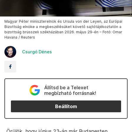
Magyar Péter miniszterelnök és Ursula von der Leyen, az Európai
Bizottság elnöke a megbeszélésüket követő sajtótájékoztatón a
bizottság brüsszeli székházában 2026. május 29-én – Fotó: Omar
Havana / Reuters
Csurgó Dénes
Állítsd be a Telexet
megbízható forrásnak!
Beállítom
„Örülök, hogy június 23-án már Budapesten