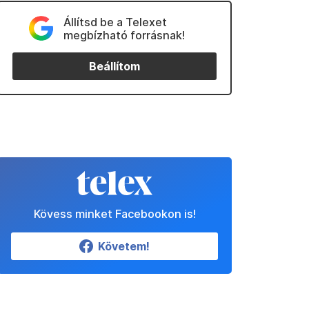
Állítsd be a Telexet
megbízható forrásnak!
Beállítom
Kövess minket Facebookon is!
Követem!