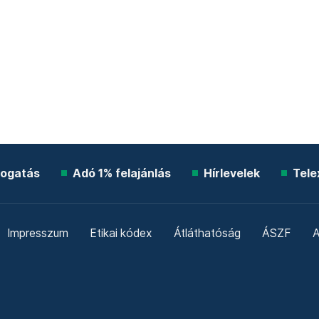
ogatás
Adó 1% felajánlás
Hírlevelek
Tele
Impresszum
Etikai kódex
Átláthatóság
ÁSZF
A
Süti beállítások
Szabályzatok
Kommentelési szabály