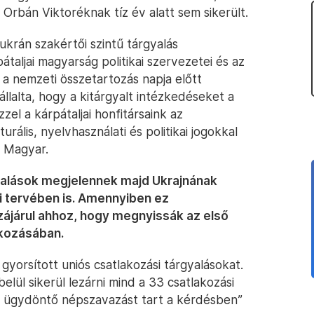
t Orbán Viktoréknak tíz év alatt sem sikerült.
krán szakértői szintű tárgyalás
aljai magyarság politikai szervezetei és az
 a nemzeti összetartozás napja előtt
lalta, hogy a kitárgyalt intézkedéseket a
zzel a kárpátaljai honfitársaink az
urális, nyelvhasználati és politikai jogokkal
n Magyar.
llalások megjelennek majd Ukrajnának
si tervében is. Amennyiben ez
ájárul ahhoz, hogy megnyissák az első
tkozásában.
yorsított uniós csatlakozási tárgyalásokat.
ül sikerül lezárni mind a 33 csatlakozási
ró ügydöntő népszavazást tart a kérdésben”