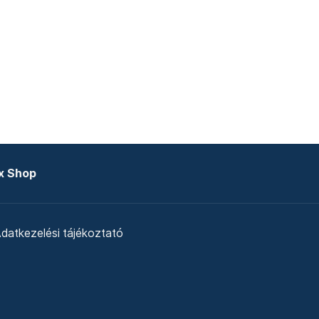
x Shop
datkezelési tájékoztató
zat
Telex Sales