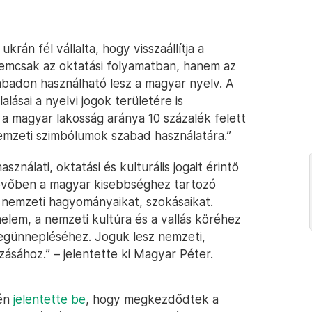
ukrán fél vállalta, hogy visszaállítja a
Nemcsak az oktatási folyamatban, hanem az
abadon használható lesz a magyar nyelv. A
lásai a nyelvi jogok területére is
 a magyar lakosság aránya 10 százalék felett
emzeti szimbólumok szabad használatára.”
sználati, oktatási és kulturális jogait érintő
 jövőben a magyar kisebbséghez tartozó
 nemzeti hagyományaikat, szokásaikat.
elem, a nemzeti kultúra és a vallás köréhez
günnepléséhez. Joguk lesz nemzeti,
zásához.” – jelentette ki Magyar Péter.
pén
jelentette be
, hogy megkezdődtek a