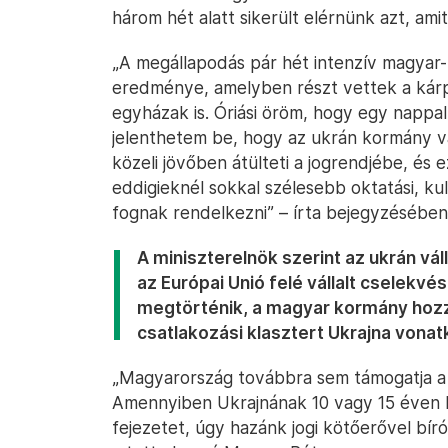
három hét alatt sikerült elérnünk azt, ami
„A megállapodás pár hét intenzív magyar-u
eredménye, amelyben részt vettek a kárpát
egyházak is. Óriási öröm, hogy egy nappal
jelenthetem be, hogy az ukrán kormány vál
közeli jövőben átülteti a jogrendjébe, és e
eddigieknél sokkal szélesebb oktatási, kult
fognak rendelkezni” – írta bejegyzésébe
A miniszterelnök szerint az ukrán vá
az Európai Unió felé vállalt cselekvé
megtörténik, a magyar kormány hozz
csatlakozási klasztert Ukrajna vona
„Magyarország továbbra sem támogatja a g
Amennyiben Ukrajnának 10 vagy 15 éven bel
fejezetet, úgy hazánk jogi kötőerővel bí