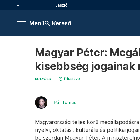
László
Menü
Kereső
Magyar Péter: Megál
kisebbség jogainak 
frissítve
KÜLFÖLD
Pál Tamás
Magyarország teljes körű megállapodásra 
nyelvi, oktatási, kulturális és politikai jo
be szerdán Magyar Péter. A minisztereln