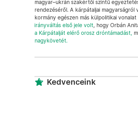
magyar–ukrán szakértői szintű egyeztetés
rendezéséről. A kárpátaljai magyarságról v
kormány egészen más külpolitikai vonalat
irányváltás első jele volt
, hogy Orbán Ani
a Kárpátalját elérő orosz dróntámadást,
m
nagykövetét.
Kedvenceink