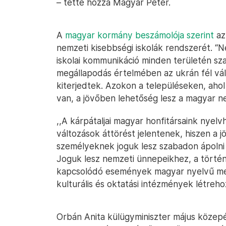
– tette hozzá Magyar Péter.
A
magyar kormány beszámolója szerint
az 
nemzeti kisebbségi iskolák rendszerét. “
iskolai kommunikáció minden területén sz
megállapodás értelmében az ukrán fél válla
kiterjedtek. Azokon a településeken, ahol
van, a jövőben lehetőség lesz a magyar n
,,A kárpátaljai magyar honfitársaink nyelvha
változások áttörést jelentenek, hiszen a
személyeknek joguk lesz szabadon ápolni
Joguk lesz nemzeti ünnepeikhez, a történ
kapcsolódó események magyar nyelvű me
kulturális és oktatási intézmények létreho
Orbán Anita külügyminiszter május köze