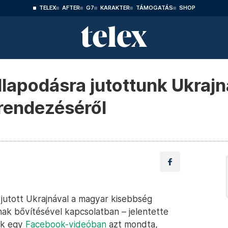
TELEX
AFTER
G7
KARAKTER
TÁMOGATÁS
SHOP
lapodásra jutottunk Ukrajn
rendezéséről
jutott Ukrajnával a magyar kisebbség
gainak bővítésével kapcsolatban – jelentette
ök egy
Facebook-videóban
azt mondta,