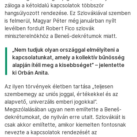
záloga a kétoldalú kapcsolatok többször
hangsúlyozott rendezése. Ez Szlovákiával szemben
is felmerül, Magyar Péter még januárban nyílt
levélben fordult Robert Fico szlovák
miniszterelnökhöz a Beneš-dekrétumok miatt.
„Nem tudjuk olyan országgal elmélyíteni a
kapcsolatunkat, amely a kollektív bűnösség
alapján ítéli meg a kisebbséget” – jelentette
ki Orbán Anita.
Az ilyen törvények életben tartása „teljesen
szembemegy az uniós joggal, értékekkel és az
alapvető, univerzális emberi jogokkal”.
Megszólalásában ugyan nem említette a Beneš-
dekrétumokat, de nyilván erre utalt. Szlovákiát is
csak akkor említette, amikor kiemelten fontosnak
nevezte a kapcsolatok rendezését az