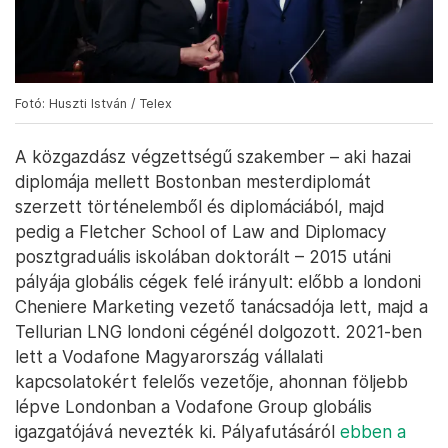
Fotó: Huszti István / Telex
A közgazdász végzettségű szakember – aki hazai
diplomája mellett Bostonban mesterdiplomát
szerzett történelemből és diplomáciából, majd
pedig a Fletcher School of Law and Diplomacy
posztgraduális iskolában doktorált – 2015 utáni
pályája globális cégek felé irányult: előbb a londoni
Cheniere Marketing vezető tanácsadója lett, majd a
Tellurian LNG londoni cégénél dolgozott. 2021-ben
lett a Vodafone Magyarország vállalati
kapcsolatokért felelős vezetője, ahonnan följebb
lépve Londonban a Vodafone Group globális
igazgatójává nevezték ki. Pályafutásáról
ebben a