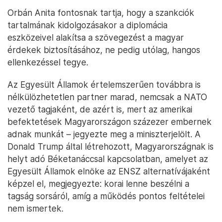
Orbán Anita fontosnak tartja, hogy a szankciók
tartalmának kidolgozásakor a diplomácia
eszközeivel alakítsa a szövegezést a magyar
érdekek biztosításához, ne pedig utólag, hangos
ellenkezéssel tegye.
Az Egyesült Államok értelemszerűen továbbra is
nélkülözhetetlen partner marad, nemcsak a NATO
vezető tagjaként, de azért is, mert az amerikai
befektetések Magyarországon százezer embernek
adnak munkát – jegyezte meg a miniszterjelölt. A
Donald Trump által létrehozott, Magyarországnak is
helyt adó Béketanáccsal kapcsolatban, amelyet az
Egyesült Államok elnöke az ENSZ alternatívájaként
képzel el, megjegyezte: korai lenne beszélni a
tagság sorsáról, amíg a működés pontos feltételei
nem ismertek.