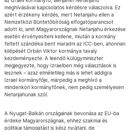
az izraeli kormányfő, Benjámin Netanjahu
meghívásával kapcsolatos kérdésre válaszolva. Ez
azért érzékeny kérdés, mert Netanjahu ellen a
Nemzetközi Büntetőbíróság elfogatóparancsot
adott ki, amit Magyarországnak Netanjahu érkezése
esetén érvényesíteni kellene, miután a kormány
feltett szándéka bent maradni az ICC-ben, ahonnan
kilépését Orbán Viktor kormánya tavaly
kezdeményezte. A leendő külügyminiszter
megjegyezte, hogy Izraelben még választások is
lesznek – azaz elméletileg más is lehet addigra
Izrael kormányfője, márpedig a meghívó a
mindenkori kormányfőnek, nem pedig személyesen
Netanjahunak szól.
A Nyugat-Balkán országainak bevonása az EU-ba
érdeke Magyarországnak, ehhez szakmai és
politikai támogatást is kész nyújtani, de