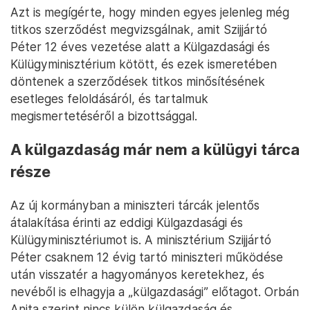
Azt is megígérte, hogy minden egyes jelenleg még
titkos szerződést megvizsgálnak, amit Szijjártó
Péter 12 éves vezetése alatt a Külgazdasági és
Külügyminisztérium kötött, és ezek ismeretében
döntenek a szerződések titkos minősítésének
esetleges feloldásáról, és tartalmuk
megismertetéséről a bizottsággal.
A külgazdaság már nem a külügyi tárca
része
Az új kormányban a miniszteri tárcák jelentős
átalakítása érinti az eddigi Külgazdasági és
Külügyminisztériumot is. A minisztérium Szijjártó
Péter csaknem 12 évig tartó miniszteri működése
után visszatér a hagyományos keretekhez, és
nevéből is elhagyja a „külgazdasági” előtagot. Orbán
Anita szerint nincs külön külgazdaság és