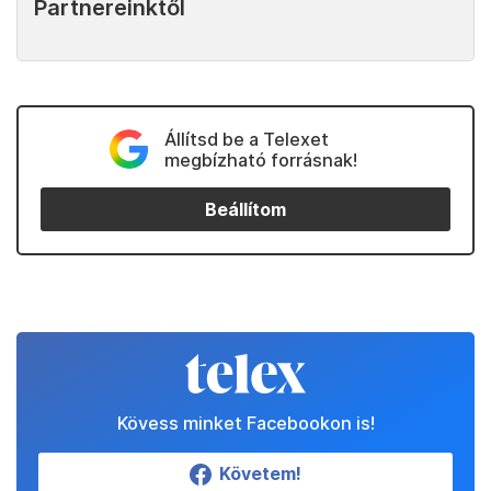
Partnereinktől
Állítsd be a Telexet
megbízható forrásnak!
Beállítom
Kövess minket Facebookon is!
Követem!