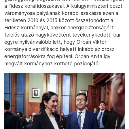
a Fidesz korai időszakával. A külügyminiszteri poszt
várományosa pályájának korábbi szakasza ezen a
területen 2010 és 2015 között összefonódott a
Fidesz-kormánnyal, amikor energiabiztonságért
felelős utazó nagykövetként tevékenykedett, bár
egyre nyilvánvalóbb lett, hogy Orbán Viktor
kormánya diverzifikáció helyett inkább az orosz
energiaforrásokra fog építeni. Orbán Anita így
megvált kormányhoz köthető pozíciójától.