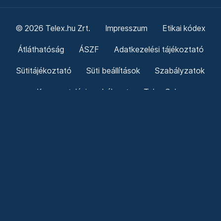
© 2026 Telex.hu Zrt.
Impresszum
Etikai kódex
Átláthatóság
ÁSZF
Adatkezelési tájékoztató
Sütitájékoztató
Süti beállítások
Szabályzatok
Kommentelési szabályzat
Telex Sales