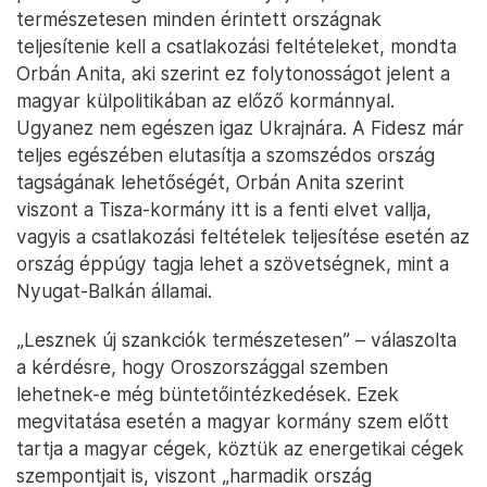
természetesen minden érintett országnak
teljesítenie kell a csatlakozási feltételeket, mondta
Orbán Anita, aki szerint ez folytonosságot jelent a
magyar külpolitikában az előző kormánnyal.
Ugyanez nem egészen igaz Ukrajnára. A Fidesz már
teljes egészében elutasítja a szomszédos ország
tagságának lehetőségét, Orbán Anita szerint
viszont a Tisza-kormány itt is a fenti elvet vallja,
vagyis a csatlakozási feltételek teljesítése esetén az
ország éppúgy tagja lehet a szövetségnek, mint a
Nyugat-Balkán államai.
„Lesznek új szankciók természetesen” – válaszolta
a kérdésre, hogy Oroszországgal szemben
lehetnek-e még büntetőintézkedések. Ezek
megvitatása esetén a magyar kormány szem előtt
tartja a magyar cégek, köztük az energetikai cégek
szempontjait is, viszont „harmadik ország