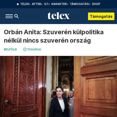
TELEX
AFTER
G7
KARAKTER
TÁMOGATÁS
SHOP
Támogatás
Orbán Anita: Szuverén külpolitika
nélkül nincs szuverén ország
frissítve
BELFÖLD