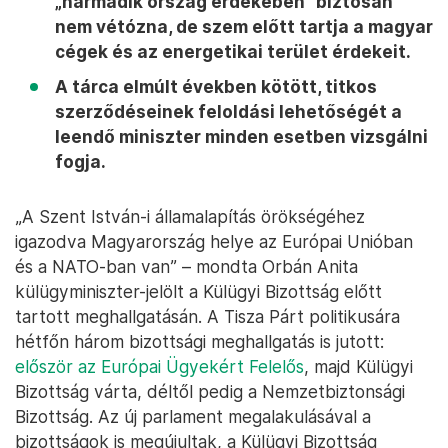
„harmadik ország érdekében” biztosan
nem vétózna, de szem előtt tartja a magyar
cégek és az energetikai terület érdekeit.
A tárca elmúlt években kötött, titkos
szerződéseinek feloldási lehetőségét a
leendő miniszter minden esetben vizsgálni
fogja.
„A Szent István-i államalapítás örökségéhez
igazodva Magyarország helye az Európai Unióban
és a NATO-ban van” – mondta Orbán Anita
külügyminiszter-jelölt a Külügyi Bizottság előtt
tartott meghallgatásán. A Tisza Párt politikusára
hétfőn három bizottsági meghallgatás is jutott:
először az Európai Ügyekért Felelős
, majd Külügyi
Bizottság várta, déltől pedig a Nemzetbiztonsági
Bizottság. Az új parlament megalakulásával a
bizottságok is megújultak, a Külügyi Bizottság