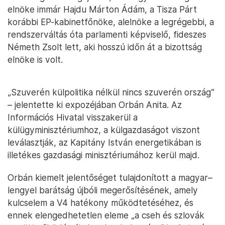
elnöke immár Hajdu Márton Ádám, a Tisza Párt
korábbi EP-kabinetfőnöke, alelnöke a legrégebbi, a
rendszerváltás óta parlamenti képviselő, fideszes
Németh Zsolt lett, aki hosszú időn át a bizottság
elnöke is volt.
„Szuverén külpolitika nélkül nincs szuverén ország”
– jelentette ki expozéjában Orbán Anita. Az
Információs Hivatal visszakerül a
külügyminisztériumhoz, a külgazdaságot viszont
leválasztják, az Kapitány István energetikában is
illetékes gazdasági minisztériumához kerül majd.
Orbán kiemelt jelentőséget tulajdonított a magyar–
lengyel barátság újbóli megerősítésének, amely
kulcselem a V4 hatékony működtetéséhez, és
ennek elengedhetetlen eleme „a cseh és szlovák