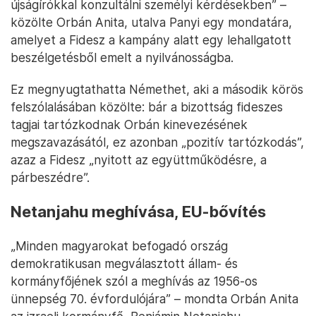
újságírókkal konzultálni személyi kérdésekben” –
közölte Orbán Anita, utalva Panyi egy mondatára,
amelyet a Fidesz a kampány alatt egy lehallgatott
beszélgetésből emelt a nyilvánosságba.
Ez megnyugtathatta Némethet, aki a második körös
felszólalásában közölte: bár a bizottság fideszes
tagjai tartózkodnak Orbán kinevezésének
megszavazásától, ez azonban „pozitív tartózkodás”,
azaz a Fidesz „nyitott az együttműködésre, a
párbeszédre”.
Netanjahu meghívása, EU-bővítés
„Minden magyarokat befogadó ország
demokratikusan megválasztott állam- és
kormányfőjének szól a meghívás az 1956-os
ünnepség 70. évfordulójára” – mondta Orbán Anita