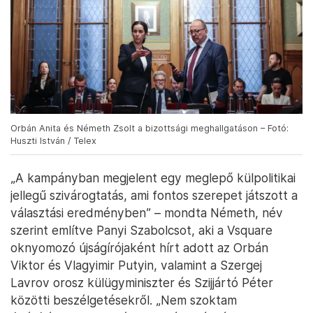
Orbán Anita és Németh Zsolt a bizottsági meghallgatáson – Fotó:
Huszti István / Telex
„A kampányban megjelent egy meglepő külpolitikai
jellegű szivárogtatás, ami fontos szerepet játszott a
választási eredményben” – mondta Németh, név
szerint említve Panyi Szabolcsot, aki a Vsquare
oknyomozó újságírójaként hírt adott az Orbán
Viktor és Vlagyimir Putyin, valamint a Szergej
Lavrov orosz külügyminiszter és Szijjártó Péter
közötti beszélgetésekről. „Nem szoktam