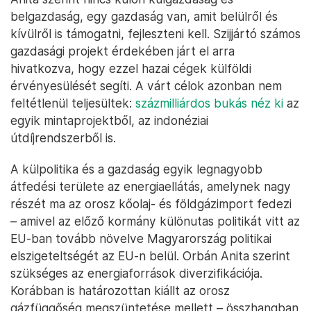
belgazdaság, egy gazdaság van, amit belülről és
kívülről is támogatni, fejleszteni kell. Szijjártó számos
gazdasági projekt érdekében járt el arra
hivatkozva, hogy ezzel hazai cégek külföldi
érvényesülését segíti. A várt célok azonban nem
feltétlenül teljesültek:
százmilliárdos bukás néz ki
az
egyik mintaprojektből, az indonéziai
útdíjrendszerből is.
A külpolitika és a gazdaság egyik legnagyobb
átfedési területe az energiaellátás, amelynek nagy
részét ma az orosz kőolaj- és földgázimport fedezi
– amivel az előző kormány különutas politikát vitt az
EU-ban tovább növelve Magyarország politikai
elszigeteltségét az EU-n belül. Orbán Anita szerint
szükséges az energiaforrások diverzifikációja.
Korábban is határozottan kiállt az orosz
gázfüggőség megszüntetése mellett – összhangban