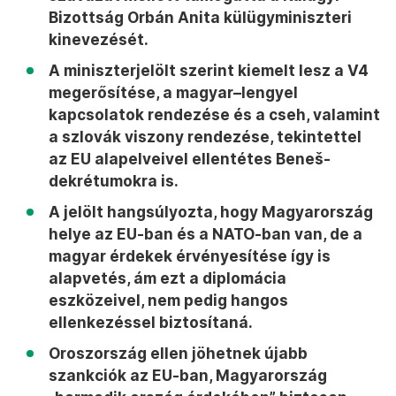
Bizottság Orbán Anita külügyminiszteri
kinevezését.
A miniszterjelölt szerint kiemelt lesz a V4
megerősítése, a magyar–lengyel
kapcsolatok rendezése és a cseh, valamint
a szlovák viszony rendezése, tekintettel
az EU alapelveivel ellentétes Beneš-
dekrétumokra is.
A jelölt hangsúlyozta, hogy Magyarország
helye az EU-ban és a NATO-ban van, de a
magyar érdekek érvényesítése így is
alapvetés, ám ezt a diplomácia
eszközeivel, nem pedig hangos
ellenkezéssel biztosítaná.
Oroszország ellen jöhetnek újabb
szankciók az EU-ban, Magyarország