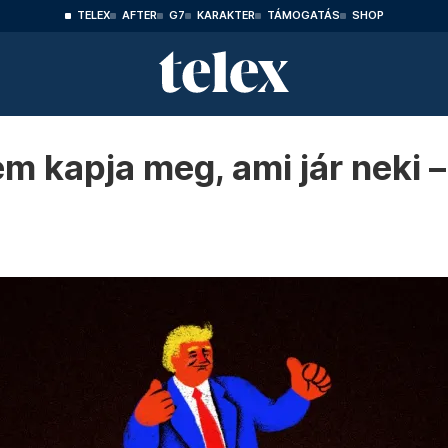
TELEX
AFTER
G7
KARAKTER
TÁMOGATÁS
SHOP
em kapja meg, ami jár neki –