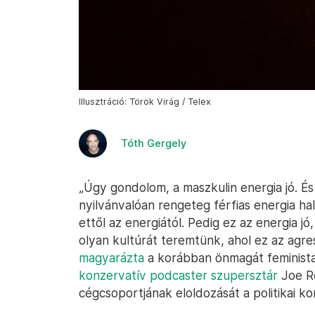
Illusztráció: Török Virág / Telex
Tóth Gergely
„Úgy gondolom, a maszkulin energia jó. É
nyilvánvalóan rengeteg férfias energia hal
ettől az energiától. Pedig ez az energia j
olyan kultúrát teremtünk, ahol ez az agres
magyarázta
a korábban önmagát feminist
konzervatív podcaster szupersztár
Joe Ro
cégcsoportjának eloldozását a politikai ko