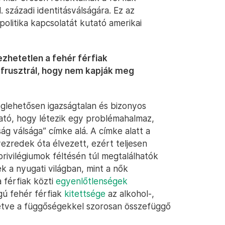
. századi identitásválságára. Ez az
politika kapcsolatát kutató amerikai
zhetetlen a fehér férfiak
z frusztrál, hogy nem kapják meg
eglehetősen igazságtalan és bizonyos
ató, hogy létezik egy problémahalmaz,
ság válsága” címke alá. A címke alatt a
évezredek óta élvezett, ezért teljesen
privilégiumok féltésén túl megtalálhatók
ek a nyugati világban, mint a nők
 férfiak közti
egyenlőtlenségek
gú fehér férfiak
kitettsége
az alkohol-,
lletve a függőségekkel szorosan összefüggő