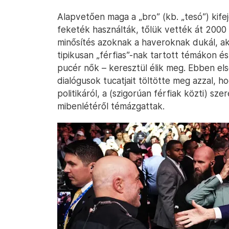
Alapvetően maga a „bro” (kb. „tesó”) kifej
feketék használták, tőlük vették át 2000 k
minősítés azoknak a haveroknak dukál, ak
tipikusan „férfias”-nak tartott témákon és
pucér nők – keresztül élik meg. Ebben els
dialógusok tucatjait töltötte meg azzal, ho
politikáról, a (szigorúan férfiak közti) sz
mibenlétéről témázgattak.