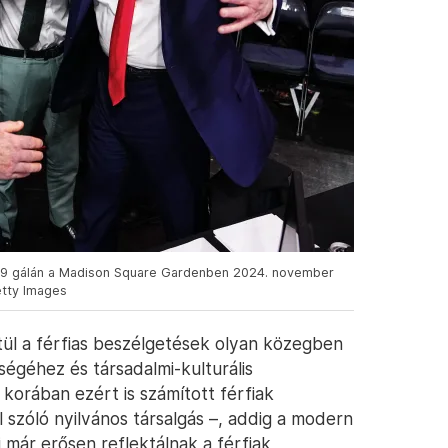
09 gálán a Madison Square Gardenben 2024. november
etty Images
l a férfias beszélgetések olyan közegben
ségéhez és társadalmi-kulturális
korában ezért is számított férfiak
ől szóló nyilvános társalgás –, addig a modern
i már erősen reflektálnak a férfiak