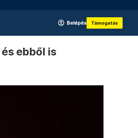
Belépés
Támogatás
 és ebből is