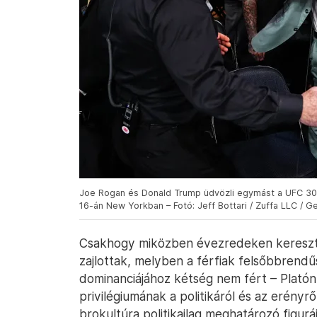
Joe Rogan és Donald Trump üdvözli egymást a UFC 3
16-án New Yorkban – Fotó: Jeff Bottari / Zuffa LLC / G
Csakhogy miközben évezredeken keresztü
zajlottak, melyben a férfiak felsőbbrendű
dominanciájához kétség nem fért – Platón 
privilégiumának a politikáról és az erényr
brokultúra politikailag meghatározó figurá