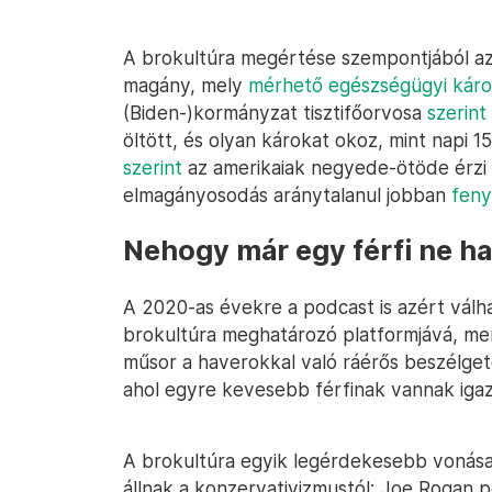
A brokultúra megértése szempontjából az 
magány, mely
mérhető egészségügyi káro
(Biden-)kormányzat tisztifőorvosa
szerint
öltött, és olyan károkat okoz, mint napi 15
szerint
az amerikaiak negyede-ötöde érzi
elmagányosodás aránytalanul jobban
feny
Nehogy már egy férfi ne ha
A 2020-as évekre a podcast is azért válha
brokultúra meghatározó platformjává, me
műsor a haverokkal való ráérős beszélgeté
ahol egyre kevesebb férfinak vannak igazi
A brokultúra egyik legérdekesebb vonása
állnak a konzervativizmustól; Joe Rogan p