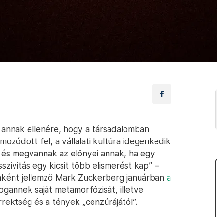
s annak ellenére, hogy a társadalomban
mozódott fel, a vállalati kultúra idegenkedik
ó, és megvannak az előnyei annak, ha egy
szivitás egy kicsit több elismerést kap” –
aként jellemző Mark Zuckerberg januárban
a
gannek saját metamorfózisát, illetve
rrektség és a tények „cenzúrájától”.