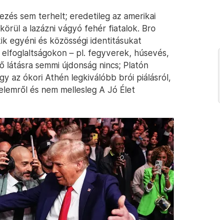
ezés sem terhelt; eredetileg az amerikai
örül a lazázni vágyó fehér fiatalok. Bro
ik egyéni és közösségi identitásukat
 elfoglaltságokon – pl. fegyverek, húsevés,
ő látásra semmi újdonság nincs; Platón
gy az ókori Athén legkiválóbb brói piálásról,
erelemről és nem mellesleg A Jó Élet