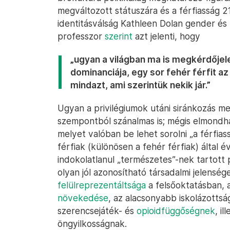
megváltozott státuszára és a férfiasság 21
identitásválság Kathleen Dolan gender és 
professzor
szerint
azt jelenti, hogy
„ugyan a világban ma is megkérdőjele
dominanciája, egy sor fehér férfit a
mindazt, ami szerintük nekik
jár.”
Ugyan a privilégiumok utáni siránkozás m
szempontból szánalmas is; mégis elmondh
melyet valóban be lehet sorolni „a férfias
férfiak (különösen a fehér férfiak) által 
indokolatlanul „természetes”-nek tartott 
olyan jól azonosítható társadalmi jelenség
felülreprezentáltsága
a felsőoktatásban, a
növekedése
, az alacsonyabb iskolázottsá
szerencsejáték- és
opioidfüggőségnek
, i
öngyilkosságnak.