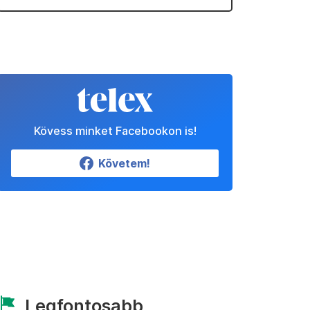
Kövess minket Facebookon is!
Követem!
Legfontosabb