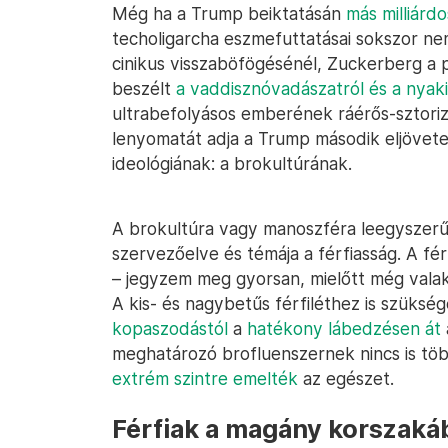
Még ha a Trump beiktatásán
más milliárd
techoligarcha eszmefuttatásai sokszor ne
cinikus visszaböfögésénél, Zuckerberg a 
beszélt
a vaddisznóvadászatról és a nyaki
ultrabefolyásos emberének ráérős-sztori
lenyomatát adja a Trump második eljövet
ideológiának: a brokultúrának.
A brokultúra vagy manoszféra leegyszerű
szervezőelve és témája a férfiasság. A fér
– jegyzem meg gyorsan, mielőtt még valaki
A kis- és nagybetűs férfiléthez is szük
kopaszodástól
a
hatékony lábedzésen át
meghatározó brofluenszernek nincs is tö
extrém szintre emelték
az egészet.
Férfiak a magány korszaká