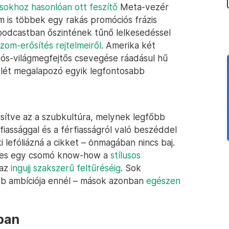
osokhoz hasonlóan ott feszítő
Meta-vezér
m is többek egy rakás promóciós frázis
podcastban őszintének tűnő lelkesedéssel
zom-erősítés rejtelmeiről
. Amerika két
zós-világmegfejtős csevegése ráadásul hű
elét megalapozó egyik legfontosabb
sítve az a szubkultúra, melynek legfőbb
fiassággal és a férfiasságról való beszéddel
 lefóliázná a cikket – önmagában nincs baj.
séges egy csomó know-how a
stílusos
az
ingujj szakszerű feltűréséig
. Sok
bb ambíciója ennél – mások azonban
egészen
ban