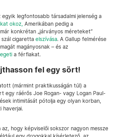
egyik legfontosabb társadalmi jelenség a
kat okoz,
Amerikában pedig a
már konkrétan „járványos méreteket”
 szál cigaretta
elszívása
. A Gallup felmérése
 magát magányosnak – és az
egeti
a férfiakat.
jthasson fel egy sört!
tott (mármint praktikusságán túl) a
rt egy ráérős Joe Rogan- vagy Logan Paul-
sek intimitását pótolja egy olyan korban,
 haverjai.
 az, hogy képviselői sokszor nagyon messze
éldául egy drogokkal kísérletező, az