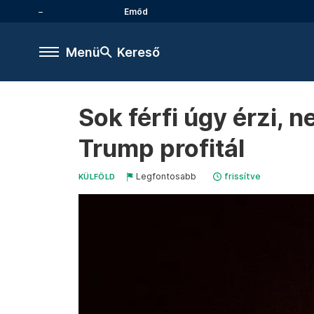
Emőd
Menü
Kereső
Sok férfi úgy érzi, n
Trump profitál
Legfontosabb
frissítve
KÜLFÖLD