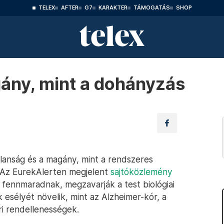
TELEX
AFTER
G7
KARAKTER
TÁMOGATÁS
SHOP
ány, mint a dohányzás
lanság és a magány, mint a rendszeres
. Az EurekAlerten megjelent
sajtóközlemény
 fennmaradnak, megzavarják a test biológiai
 esélyét növelik, mint az Alzheimer-kór, a
i rendellenességek.