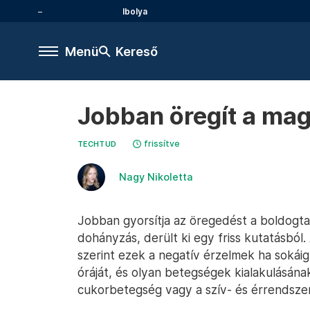
Ibolya
Menü
Kereső
Jobban öregít a mag
frissítve
TECHTUD
Nagy Nikoletta
Jobban gyorsítja az öregedést a boldogta
dohányzás, derült ki egy friss kutatásból
szerint ezek a negatív érzelmek ha sokáig
óráját, és olyan betegségek kialakulásának
cukorbetegség vagy a szív- és érrendszer