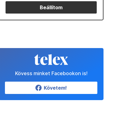
Beállítom
Kövess minket Facebookon is!
Követem!