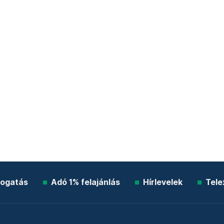
ogatás
Adó 1% felajánlás
Hírlevelek
Tele