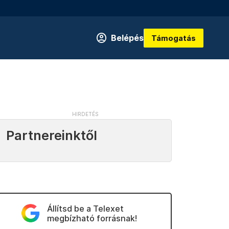
Belépés
Támogatás
Partnereinktől
Állítsd be a Telexet
megbízható forrásnak!