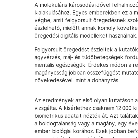
A molekuláris károsodás idővel felhalmoz
kialakulásához. Egyes emberekben ez a m
végbe, amit felgyorsult öregedésnek szok
észlelhető, mielőtt annak komoly követk
öregedési digitális modelleket használnak.
Felgyorsult öregedést észleltek a kutató
agyvérzés, máj- és tüdőbetegségek fordul
mentális egészségük. Érdekes módon a re
magányosság jobban összefüggést mutatott
növekedésével, mint a dohányzás.
Az eredmények az első olyan kutatáson al
vizsgálta. A kísérlethez csaknem 12 000 kí
biometrikus adatait nézték át. Azt találtá
a boldogtalanság vagy a magány, egy éve
ember biológiai korához. Ezek jobban befol