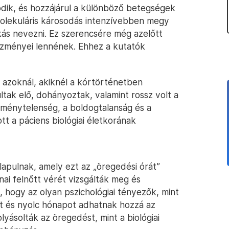
ódik, és hozzájárul a különböző betegségek
olekuláris károsodás intenzívebben megy
ás nevezni. Ez szerencsére még azelőtt
ezményei lennének. Ehhez a kutatók
k azoknál, akiknél a kórtörténetben
tak elő, dohányoztak, valamint rossz volt a
ménytelenség, a boldogtalanság és a
 a páciens biológiai életkorának
apulnak, amely ezt az „öregedési órát”
nai felnőtt vérét vizsgálták meg és
k, hogy az olyan pszichológiai tényezők, mint
t és nyolc hónapot adhatnak hozzá az
yásolták az öregedést, mint a biológiai