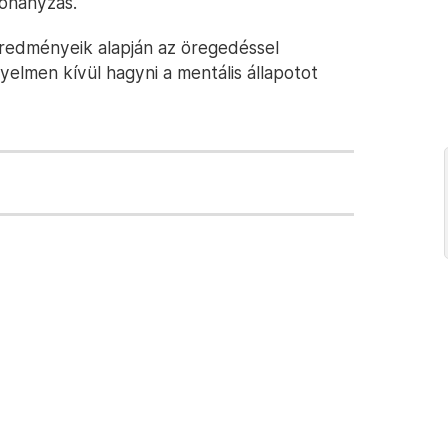
dohányzás.
 eredményeik alapján az öregedéssel
elmen kívül hagyni a mentális állapotot