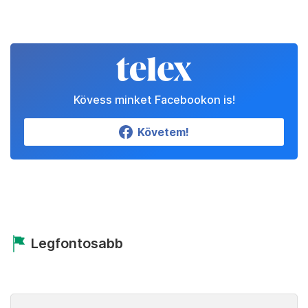
Kövess minket Facebookon is!
Követem!
Legfontosabb