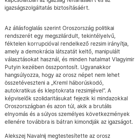
igazságszolgáltatás biztosításáért.
Az állásfoglalás szerint Oroszország politikai
rendszerét egy megszilárdult, tekintélyelvű,
féktelen korrupcióval rendelkező rezsim irányítja,
amely a demokrácia látszatát keltő, manipulált
választásokat használ, és minden hatalmat Vlagyimir
Putyin kezében összpontosít. Ugyanakkor
hangsúlyozza, hogy az orosz népet nem lehet
összetéveszteni a „Kreml háborúskodó,
autokratikus és kleptokrata rezsimjével”. A
képviselők szolidaritásukat fejezik ki mindazokkal
Oroszországban és azon túl, akik a brutális
elnyomás és a súlyos személyes következmények
ellenére továbbra is bátran kimondják az igazságot.
Alekszej Navalnij megtestesítette az orosz