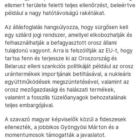
elismert területe feletti teljes ellenőrzést, beleértve
például a nagy hatótávolságú rakétákat.
Az állásfoglalás hangsúlyozza, hogy sürgősen kell
egy szilárd jogi rendszer, amellyel elkobozhatják és
felhasználhatják a befagyasztott orosz állami
tulajdonú vagyont. Arra is felszólítják az EU-t, hogy
tartsa fenn és terjessze ki az Oroszország és
Belarusz elleni szankciós politikáját például az orosz
urántermékek importjának betiltásával, a nukleáris
együttműködések megszüntetésével, valamint az
orosz mezőgazdasági és halászati termékek,
valamint a fosszilis tüzelőanyagok behozatalának
teljes embargójával.
A szavazó magyar képviselők közül a fideszesek
ellenezték, a jobbikos Gyöngyösi Márton és a
momentumosok támogatták a javaslatot.