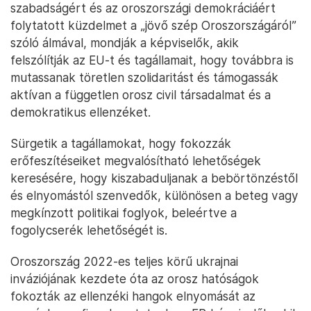
szabadságért és az oroszországi demokráciáért
folytatott küzdelmet a „jövő szép Oroszországáról”
szóló álmával, mondják a képviselők, akik
felszólítják az EU-t és tagállamait, hogy továbbra is
mutassanak töretlen szolidaritást és támogassák
aktívan a független orosz civil társadalmat és a
demokratikus ellenzéket.
Sürgetik a tagállamokat, hogy fokozzák
erőfeszítéseiket megvalósítható lehetőségek
keresésére, hogy kiszabaduljanak a bebörtönzéstől
és elnyomástól szenvedők, különösen a beteg vagy
megkínzott politikai foglyok, beleértve a
fogolycserék lehetőségét is.
Oroszország 2022-es teljes körű ukrajnai
inváziójának kezdete óta az orosz hatóságok
fokozták az ellenzéki hangok elnyomását az