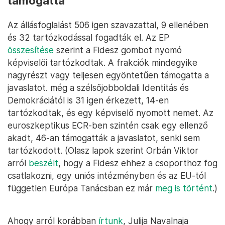
támogatta
Az állásfoglalást 506 igen szavazattal, 9 ellenében
és 32 tartózkodással fogadták el. Az EP
összesítése
szerint a Fidesz gombot nyomó
képviselői tartózkodtak. A frakciók mindegyike
nagyrészt vagy teljesen egyöntetűen támogatta a
javaslatot. még a szélsőjobboldali Identitás és
Demokráciától is 31 igen érkezett, 14-en
tartózkodtak, és egy képviselő nyomott nemet. Az
euroszkeptikus ECR-ben szintén csak egy ellenző
akadt, 46-an támogatták a javaslatot, senki sem
tartózkodott. (Olasz lapok szerint Orbán Viktor
arról
beszélt
, hogy a Fidesz ehhez a csoporthoz fog
csatlakozni, egy uniós intézményben és az EU-tól
független Európa Tanácsban ez már
meg is történt
.)
Ahogy arról korábban
írtunk
, Julija Navalnaja