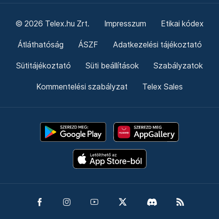
© 2026 Telex.hu Zrt.
Impresszum
Etikai kódex
Átláthatóság
ÁSZF
Adatkezelési tájékoztató
Sütitájékoztató
Süti beállítások
Szabályzatok
Kommentelési szabályzat
Telex Sales