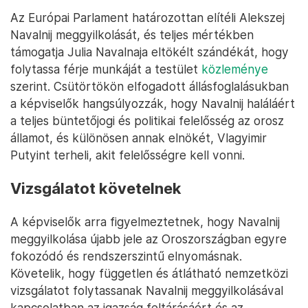
Az Európai Parlament határozottan elítéli Alekszej
Navalnij meggyilkolását, és teljes mértékben
támogatja Julia Navalnaja eltökélt szándékát, hogy
folytassa férje munkáját a testület
közleménye
szerint. Csütörtökön elfogadott állásfoglalásukban
a képviselők hangsúlyozzák, hogy Navalnij haláláért
a teljes büntetőjogi és politikai felelősség az orosz
államot, és különösen annak elnökét, Vlagyimir
Putyint terheli, akit felelősségre kell vonni.
Vizsgálatot követelnek
A képviselők arra figyelmeztetnek, hogy Navalnij
meggyilkolása újabb jele az Oroszországban egyre
fokozódó és rendszerszintű elnyomásnak.
Követelik, hogy független és átlátható nemzetközi
vizsgálatot folytassanak Navalnij meggyilkolásával
kapcsolatban az igazság feltárásáért és az