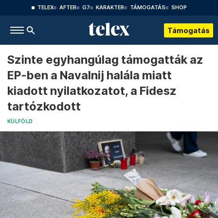
TELEX
AFTER
G7
KARAKTER
TÁMOGATÁS
SHOP
Támogatás
Szinte egyhangúlag támogatták az
EP-ben a Navalnij halála miatt
kiadott nyilatkozatot, a Fidesz
tartózkodott
KÜLFÖLD