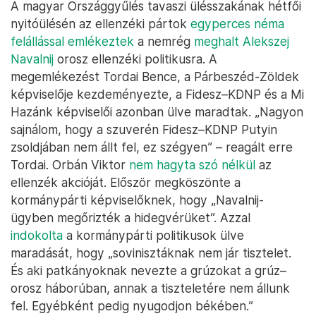
A magyar Országgyűlés tavaszi ülésszakának hétfői
nyitóülésén az ellenzéki pártok
egyperces néma
felállással emlékeztek
a nemrég
meghalt Alekszej
Navalnij
orosz ellenzéki politikusra. A
megemlékezést Tordai Bence, a Párbeszéd-Zöldek
képviselője kezdeményezte, a Fidesz–KDNP és a Mi
Hazánk képviselői azonban ülve maradtak. „Nagyon
sajnálom, hogy a szuverén Fidesz–KDNP Putyin
zsoldjában nem állt fel, ez szégyen” – reagált erre
Tordai. Orbán Viktor
nem hagyta szó nélkül
az
ellenzék akcióját. Először megköszönte a
kormánypárti képviselőknek, hogy „Navalnij-
ügyben megőrizték a hidegvérüket”. Azzal
indokolta
a kormánypárti politikusok ülve
maradását, hogy „sovinisztáknak nem jár tisztelet.
És aki patkányoknak nevezte a grúzokat a grúz–
orosz háborúban, annak a tiszteletére nem állunk
fel. Egyébként pedig nyugodjon békében.”