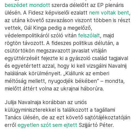
beszédet mondott
szerda délelőtt az EP plenáris
ülésén. A Fidesz képviselői ezalatt
nem voltak bent
,
az utána követő szavazáson viszont többen is részt
vettek, Gál Kinga pedig a megelőző,
védelempolitikáról szóló vitán
felszólalt
, majd
rögtön távozott. A fideszes politikus délután, a
csütörtökön megszavazott javaslat vitáján
együttérzését fejezte ki a gyászoló család tagjaival
és egyetértett azzal, hogy ki kell vizsgálni Navalnij
halálának körülményeit. „Kiállunk az emberi
méltóság mellett, nyugodjék békében” – mondta,
mielőtt áttért volna az ukrajnai háborúra.
Julija Navalnaja korábban az uniós
külügyminiszterekkel is találkozott a tagállami
Tanács ülésén, de az ezt követő sajtótájékoztatóján
erről
egyetlen szót sem ejtett
Szijjártó Péter.