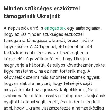
Minden szükséges eszközzel
támogatnák Ukrajnát
A képviselők arról is
elfogadtak
egy állásfoglalást,
hogy az EU minden szükséges eszközzel
támogatnia támogassa Ukrajnát, orosz invázió
legyőzésére. A 451 igennel, 46 ellenében, 49
tartózkodással megszavazott szövegben a
képviselők úgy vélik: a fő cél, hogy Ukrajna
megnyerje a háborút, és súlyos következményekre
figyelmeztetnek, ha ez nem történik meg. A
képviselők szerint más autoriter rezsimek figyelik,
hogyan alakul a helyzet, hogy felmérjék saját
mozgásterüket az agresszív külpolitikára. „Nem
szabadna önkorlátozással visszafogni az Ukrajnának
nyújtott katonai segítséget”, és mindent meg kell
adni, hogy Ukrajna visszaszerezze a nemzetközileg