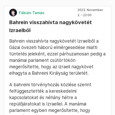
2023. November
Fábián Tamás
2. – 22:00
Bahrein visszahívta nagykövetét
Izraelből
Bahrein visszahívta nagykövetét Izraelből a
Gázai övezeti háború elmérgesedése miatti
tüntetés jeleként, ezzel párhuzamosan pedig a
manámai parlament csütörtökön
megerősítette, hogy az izraeli nagykövet
elhagyta a Bahreini Királyság területét.
A bahreini törvényhozás közlése szerint
felfüggesztették a kereskedelmi
kapcsolatokat és néhány hétre a
repülőjáratokat is Izraellel. A manámai
parlament egyben megerősítette, hogy