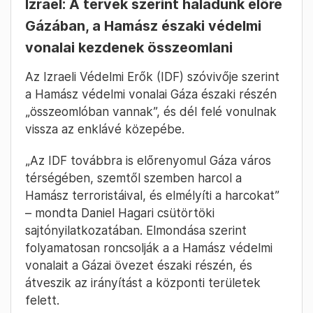
Izrael: A tervek szerint haladunk előre
Gázában, a Hamász északi védelmi
vonalai kezdenek összeomlani
Az Izraeli Védelmi Erők (IDF) szóvivője szerint
a Hamász védelmi vonalai Gáza északi részén
„összeomlóban vannak”, és dél felé vonulnak
vissza az enklávé közepébe.
„Az IDF továbbra is előrenyomul Gáza város
térségében, szemtől szemben harcol a
Hamász terroristáival, és elmélyíti a harcokat”
– mondta Daniel Hagari csütörtöki
sajtónyilatkozatában. Elmondása szerint
folyamatosan roncsolják a a Hamász védelmi
vonalait a Gázai övezet északi részén, és
átveszik az irányítást a központi területek
felett.