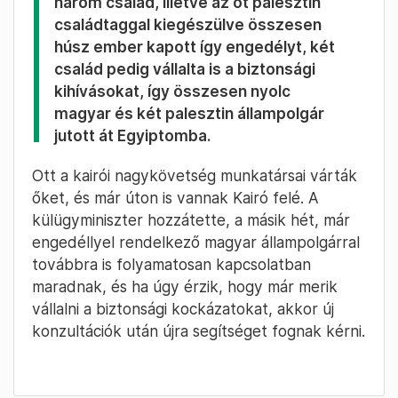
három család, illetve az öt palesztin
családtaggal kiegészülve összesen
húsz ember kapott így engedélyt, két
család pedig vállalta is a biztonsági
kihívásokat, így összesen nyolc
magyar és két palesztin állampolgár
jutott át Egyiptomba.
Ott a kairói nagykövetség munkatársai várták
őket, és már úton is vannak Kairó felé. A
külügyminiszter hozzátette, a másik hét, már
engedéllyel rendelkező magyar állampolgárral
továbbra is folyamatosan kapcsolatban
maradnak, és ha úgy érzik, hogy már merik
vállalni a biztonsági kockázatokat, akkor új
konzultációk után újra segítséget fognak kérni.