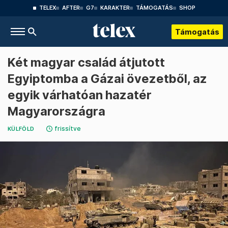
TELEX
AFTER
G7
KARAKTER
TÁMOGATÁS
SHOP
Támogatás
Két magyar család átjutott
Egyiptomba a Gázai övezetből, az
egyik várhatóan hazatér
Magyarországra
frissítve
KÜLFÖLD