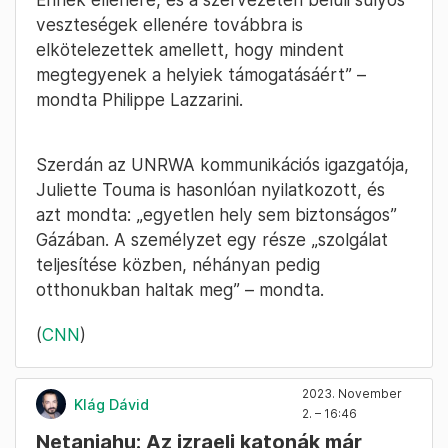
veszteségek ellenére továbbra is
elkötelezettek amellett, hogy mindent
megtegyenek a helyiek támogatásáért” –
mondta Philippe Lazzarini.
Szerdán az UNRWA kommunikációs igazgatója,
Juliette Touma is hasonlóan nyilatkozott, és
azt mondta: „egyetlen hely sem biztonságos”
Gázában. A személyzet egy része „szolgálat
teljesítése közben, néhányan pedig
otthonukban haltak meg” – mondta.
(
CNN
)
2023. November
Klág Dávid
2. – 16:46
Netanjahu: Az izraeli katonák már