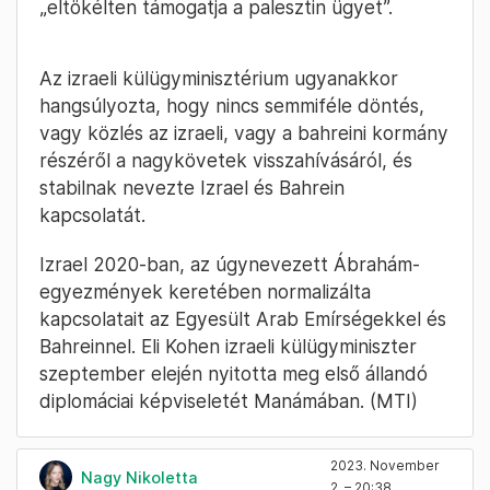
„eltökélten támogatja a palesztin ügyet”.
Az izraeli külügyminisztérium ugyanakkor
hangsúlyozta, hogy nincs semmiféle döntés,
vagy közlés az izraeli, vagy a bahreini kormány
részéről a nagykövetek visszahívásáról, és
stabilnak nevezte Izrael és Bahrein
kapcsolatát.
Izrael 2020-ban, az úgynevezett Ábrahám-
egyezmények keretében normalizálta
kapcsolatait az Egyesült Arab Emírségekkel és
Bahreinnel. Eli Kohen izraeli külügyminiszter
szeptember elején nyitotta meg első állandó
diplomáciai képviseletét Manámában. (MTI)
2023. November
Nagy Nikoletta
2. – 20:38