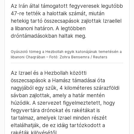
Az Irán által támogatott fegyveresek legutóbb
47-re tették a halottaik számát, miután
hetekig tartó összecsapások zajlottak Izraellel
a libanoni határon. A legtöbben
dróntámadásokban haltak meg.
Gyászoló tömeg a Hezbollah egyik katonájának temetésén a
libanoni Chaqrában – Fotó: Zohra Bensemra / Reuters