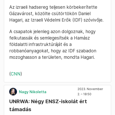
Az izraeli hadsereg teljesen körbekerítette
Gázavárost, közölte csütörtökön Daniel
Hagari, az Izraeli Védelmi Erők (IDF) szóvivője.
A csapatok jelenleg azon dolgoznak, hogy
felkutassák és semlegesítsék a Hamász
földalatti infrastruktúráját és a
robbanóanyagokat, hogy az IDF szabadon
mozoghasson a területen, mondta Hagari.
(
CNN
)
2023. November
Nagy Nikoletta
2. – 18:50
UNRWA: Négy ENSZ-iskolát ért
támadás