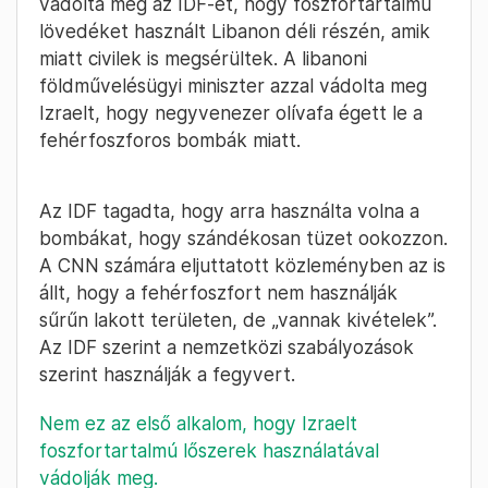
vádolta meg az IDF-et, hogy foszfortartalmú
lövedéket használt Libanon déli részén, amik
miatt civilek is megsérültek. A libanoni
földművelésügyi miniszter azzal vádolta meg
Izraelt, hogy negyvenezer olívafa égett le a
fehérfoszforos bombák miatt.
Az IDF tagadta, hogy arra használta volna a
bombákat, hogy szándékosan tüzet ookozzon.
A CNN számára eljuttatott közleményben az is
állt, hogy a fehérfoszfort nem használják
sűrűn lakott területen, de „vannak kivételek”.
Az IDF szerint a nemzetközi szabályozások
szerint használják a fegyvert.
Nem ez az első alkalom, hogy Izraelt
foszfortartalmú lőszerek használatával
vádolják meg.