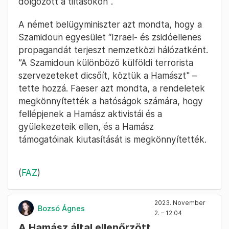
dolgozott a tiltásokon".
A német belügyminiszter azt mondta, hogy a
Szamidoun egyesület “Izrael- és zsidóellenes
propagandát terjeszt nemzetközi hálózatként.
”A Szamidoun különböző külföldi terrorista
szervezeteket dicsőít, köztük a Hamászt" –
tette hozzá. Faeser azt mondta, a rendeletek
megkönnyítették a hatóságok számára, hogy
fellépjenek a Hamász aktivistái és a
gyülekezeteik ellen, és a Hamász
támogatóinak kiutasítását is megkönnyítették.
(
FAZ
)
2023. November
Bozsó Ágnes
2. – 12:04
A Hamász által ellenőrzött