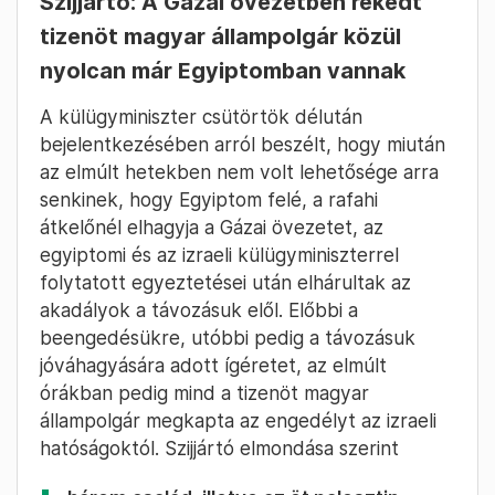
Szijjártó: A Gázai övezetben rekedt
tizenöt magyar állampolgár közül
nyolcan már Egyiptomban vannak
A külügyminiszter csütörtök délután
bejelentkezésében arról beszélt, hogy miután
az elmúlt hetekben nem volt lehetősége arra
senkinek, hogy Egyiptom felé, a rafahi
átkelőnél elhagyja a Gázai övezetet, az
egyiptomi és az izraeli külügyminiszterrel
folytatott egyeztetései után elhárultak az
akadályok a távozásuk elől. Előbbi a
beengedésükre, utóbbi pedig a távozásuk
jóváhagyására adott ígéretet, az elmúlt
órákban pedig mind a tizenöt magyar
állampolgár megkapta az engedélyt az izraeli
hatóságoktól. Szijjártó elmondása szerint