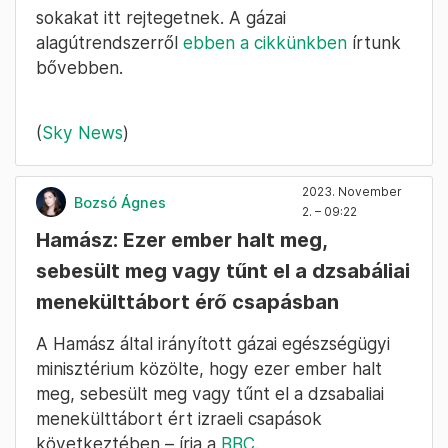
Legalább 242 embert ejtettek túszul a
Hamász támadásai során – közölte az izraeli
hadsereg. Legutóbb 240 emberről volt szó, a
Hamász október 7. óta négy civilt engedett
szabadon.
A Hamász az elmúlt közel húsz évben egy
rendkívül kiterjedt alagútrendszert épített ki a
terület alatt, amit a szakértők gázai metrónak
kereszteltek el. A feltételezések szerint
sokakat itt rejtegetnek. A gázai
alagútrendszerről
ebben a cikkünkben
írtunk
bővebben.
(
Sky News
)
2023. November