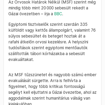
használták, hogy Izrael ellen hajtsanak végre
terrorcselekményeket.
2023. November
Bozsó Ágnes
2. – 08:47
Legalább 20 ezer sebesült van
Gázában az Orvosok Határok Nélkül
szerint
Az Orvosok Határok Nélkül (MSF) szerint még
mindig több mint 20 000 sebesült rekedt a
Gázai övezetben – írja a
BBC
.
Egyiptomi tisztviselők szerint szerdán 335
külföldit vagy kettős állampolgárt, valamint 76
súlyos sebesültet és beteget hoztak át a
rafahi átkelőn orvosi kezelésre. A helyszíni