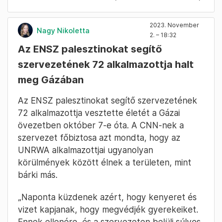
2023. November
Nagy Nikoletta
2. – 18:32
Az ENSZ palesztinokat segítő
szervezetének 72 alkalmazottja halt
meg Gázában
Az ENSZ palesztinokat segítő szervezetének
72 alkalmazottja vesztette életét a Gázai
övezetben október 7-e óta. A CNN-nek a
szervezet főbiztosa azt mondta, hogy az
UNRWA alkalmazottjai ugyanolyan
körülmények között élnek a területen, mint
bárki más.
„Naponta küzdenek azért, hogy kenyeret és
vizet kapjanak, hogy megvédjék gyerekeiket.
Ennek ellenére, és a szervezeten belüli súlyos