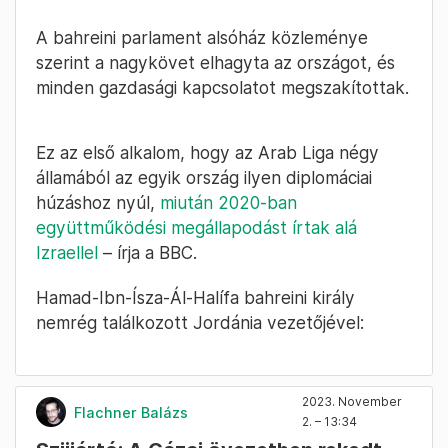
A bahreini parlament alsóház közleménye
szerint a nagykövet elhagyta az országot, és
minden gazdasági kapcsolatot megszakítottak.
Ez az első alkalom, hogy az Arab Liga négy
államából az egyik ország ilyen diplomáciai
húzáshoz nyúl,
miután 2020-ban
együttműködési megállapodást írtak alá
Izraellel
– írja a BBC.
Hamad-Ibn-Ísza-Ál-Halífa bahreini király
nemrég találkozott Jordánia vezetőjével:
2023. November
Flachner Balázs
2. – 13:34