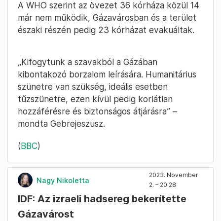
A WHO szerint az övezet 36 kórháza közül 14
már nem működik, Gázavárosban és a terület
északi részén pedig 23 kórházat evakuáltak.
„Kifogytunk a szavakból a Gázában
kibontakozó borzalom leírására. Humanitárius
szünetre van szükség, ideális esetben
tűzszünetre, ezen kívül pedig korlátlan
hozzáférésre és biztonságos átjárásra” –
mondta Gebrejeszusz.
(
BBC
)
2023. November
Nagy Nikoletta
2. – 20:28
IDF: Az izraeli hadsereg bekerítette
Gázavárost