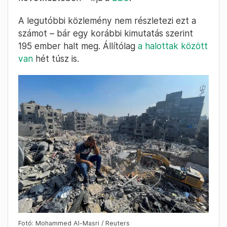
Bozsó Ágnes
2. – 09:22
Hamász: Ezer ember halt meg,
sebesült meg vagy tűnt el a dzsabáliai
menekülttábort érő csapásban
A Hamász által irányított gázai egészségügyi
minisztérium közölte, hogy ezer ember halt
meg, sebesült meg vagy tűnt el a dzsabaliai
menekülttábort ért izraeli csapások
következtében – írja a
BBC
.
A legutóbbi közlemény nem részletezi ezt a
számot – bár egy korábbi kimutatás szerint
195 ember halt meg. Állítólag
a halottak között
van
hét túsz is.