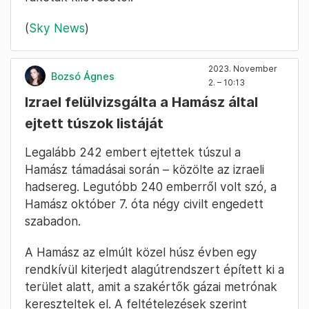
Az Izrael és a Hezbollah közötti
összecsapások a Hamász támadásai óta
nagyjából egy szűk, 4 kilométeres szárazföldi
sávban zajlottak, amely a határ mentén
húzódik. A szervezet figyelmeztetett, hogy
fegyvertára drónokat és rakétákat is
tartalmaz, amelyek Izrael minden részét
eltalálhatják, de ez idáig tartózkodott a
rakéták kilövésétől.
(
Sky News
)
2023. November
Bozsó Ágnes
2. – 10:13
Izrael felülvizsgálta a Hamász által
ejtett túszok listáját