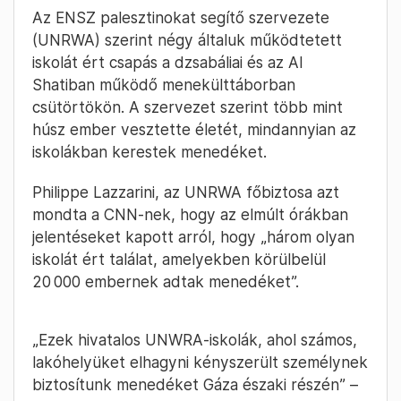
Az ENSZ palesztinokat segítő szervezete
(UNRWA) szerint négy általuk működtetett
iskolát ért csapás a dzsabáliai és az Al
Shatiban működő menekülttáborban
csütörtökön. A szervezet szerint több mint
húsz ember vesztette életét, mindannyian az
iskolákban kerestek menedéket.
Philippe Lazzarini, az UNRWA főbiztosa azt
mondta a CNN-nek, hogy az elmúlt órákban
jelentéseket kapott arról, hogy „három olyan
iskolát ért találat, amelyekben körülbelül
20 000 embernek adtak menedéket”.
„Ezek hivatalos UNWRA-iskolák, ahol számos,
lakóhelyüket elhagyni kényszerült személynek
biztosítunk menedéket Gáza északi részén” –