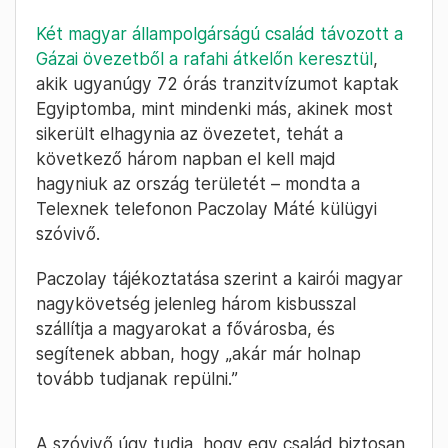
Két magyar állampolgárságú család távozott a
Gázai övezetből a rafahi átkelőn keresztül
,
akik ugyanúgy 72 órás tranzitvízumot kaptak
Egyiptomba, mint mindenki más, akinek most
sikerült elhagynia az övezetet, tehát a
következő három napban el kell majd
hagyniuk az ország területét – mondta a
Telexnek telefonon Paczolay Máté külügyi
szóvivő.
Paczolay tájékoztatása szerint a kairói magyar
nagykövetség jelenleg három kisbusszal
szállítja a magyarokat a fővárosba, és
segítenek abban, hogy „akár már holnap
tovább tudjanak repülni.”
A szóvivő úgy tudja, hogy egy család biztosan