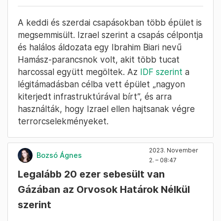
Fotó: Mohammed Al-Masri / Reuters
A keddi és szerdai csapásokban több épület is
megsemmisült. Izrael szerint a csapás célpontja
és halálos áldozata egy Ibrahim Biari nevű
Hamász-parancsnok volt, akit több tucat
harcossal együtt megöltek. Az
IDF szerint
a
légitámadásban célba vett épület „nagyon
kiterjedt infrastruktúrával bírt”, és arra