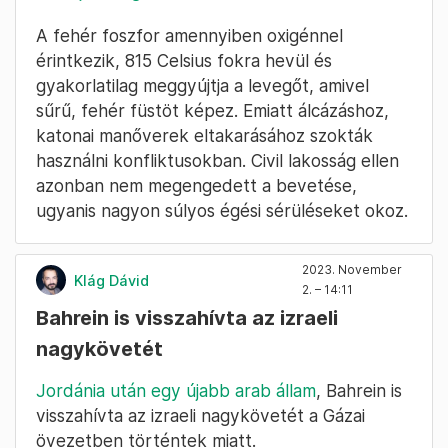
A fehér foszfor amennyiben oxigénnel
érintkezik, 815 Celsius fokra hevül és
gyakorlatilag meggyújtja a levegőt, amivel
sűrű, fehér füstöt képez. Emiatt álcázáshoz,
katonai manőverek eltakarásához szokták
használni konfliktusokban. Civil lakosság ellen
azonban nem megengedett a bevetése,
ugyanis nagyon súlyos égési sérüléseket okoz.
2023. November
Klág Dávid
2. – 14:11
Bahrein is visszahívta az izraeli
nagykövetét
Jordánia után egy újabb arab állam
, Bahrein is
visszahívta az izraeli nagykövetét a Gázai
övezetben történtek miatt.