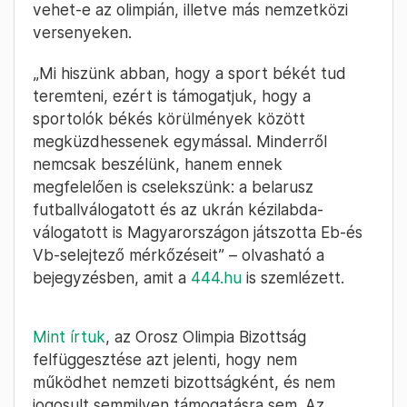
vehet-e az olimpián, illetve más nemzetközi
versenyeken.
„Mi hiszünk abban, hogy a sport békét tud
teremteni, ezért is támogatjuk, hogy a
sportolók békés körülmények között
megküzdhessenek egymással. Minderről
nemcsak beszélünk, hanem ennek
megfelelően is cselekszünk: a belarusz
futballválogatott és az ukrán kézilabda-
válogatott is Magyarországon játszotta Eb-és
Vb-selejtező mérkőzéseit” – olvasható a
bejegyzésben, amit a
444.hu
is szemlézett.
Mint írtuk
, az Orosz Olimpia Bizottság
felfüggesztése azt jelenti, hogy nem
működhet nemzeti bizottságként, és nem
jogosult semmilyen támogatásra sem. Az