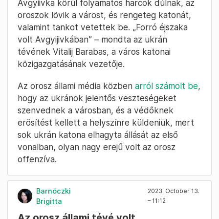
Avgyiivka körül folyamatos harcok dúlnak, az
oroszok lövik a várost, és rengeteg katonát,
valamint tankot vetettek be. „Forró éjszaka
volt Avgyijivkában” – mondta az ukrán
tévének Vitalij Barabas, a város katonai
közigazgatásának vezetője.
Az orosz állami média közben
arról számolt be
,
hogy az ukránok jelentős veszteségeket
szenvednek a városban, és a védőknek
erősítést kellett a helyszínre küldeniük, mert
sok ukrán katona elhagyta állását az első
vonalban, olyan nagy erejű volt az orosz
offenzíva.
Barnóczki
2023. October 13.
Brigitta
– 11:12
Az orosz állami tévé volt