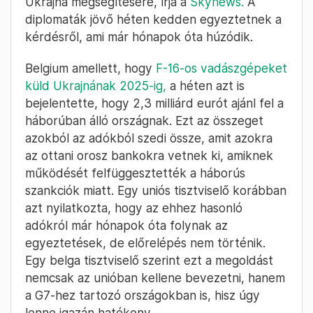
Ukrajna megsegítésére, írja a
Skynews.
A
diplomaták jövő héten kedden egyeztetnek a
kérdésről, ami már hónapok óta húzódik.
Belgium amellett, hogy
F-16-os vadászgépeket
küld Ukrajnának 2025-ig,
a héten azt is
bejelentette, hogy 2,3 milliárd eurót ajánl fel a
háborúban álló országnak. Ezt az összeget
azokból az adókból szedi össze, amit azokra
az ottani orosz bankokra vetnek ki, amiknek
működését felfüggesztették a háborús
szankciók miatt. Egy uniós tisztviselő korábban
azt nyilatkozta, hogy az ehhez hasonló
adókról már hónapok óta folynak az
egyeztetések, de előrelépés nem történik.
Egy belga tisztviselő szerint ezt a megoldást
nemcsak az unióban kellene bevezetni, hanem
a G7-hez tartozó országokban is, hisz úgy
lenne igazán hatékony.