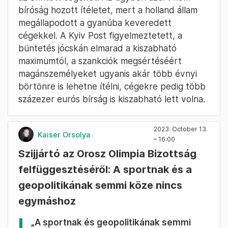
bíróság hozott ítéletet, mert a holland állam
megállapodott a gyanúba keveredett
cégekkel. A Kyiv Post figyelmeztetett, a
büntetés jócskán elmarad a kiszabható
maximumtól, a szankciók megsértéséért
magánszemélyeket ugyanis akár több évnyi
börtönre is lehetne ítélni, cégekre pedig több
százezer eurós bírság is kiszabható lett volna.
2023. October 13.
Kaiser Orsolya
– 16:00
Szijjártó az Orosz Olimpia Bizottság
felfüggesztéséről: A sportnak és a
geopolitikának semmi köze nincs
egymáshoz
„A sportnak és geopolitikának semmi