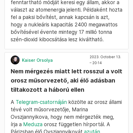
fenntartható módját keresi egy állam, akkor a
választ az atomenergia jelenti. Példaként hozta
fel a paksi bővítést, annak kapcsán is azt,
hogy a nukleáris kapacitás 2400 megawattos
bővítésével évente mintegy 17 millió tonna
szén-dioxid kibocsátása lesz kiváltható.
2023. October 13.
Kaiser Orsolya
– 20:14
Nem mérgezés miatt lett rosszul a volt
orosz műsorvezető, aki élő adásban
tiltakozott a háború ellen
A
Telegram-csatornáján
közölte az orosz állami
tévé volt műsorvezetője, Marina
Ovszjannyikova, hogy nem mérgezték meg,
írja a
Meduza
orosz független hírportál. A
Párizsban élő Ovszjannyikovát
azután