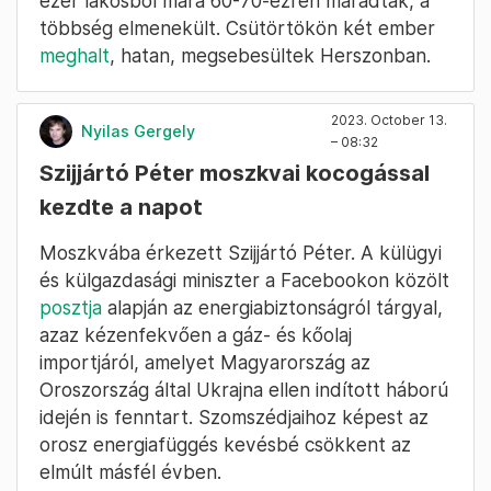
ezer lakosból mára 60-70-ezren maradtak, a
többség elmenekült. Csütörtökön két ember
meghalt
, hatan, megsebesültek Herszonban.
2023. October 13.
Nyilas Gergely
– 08:32
Szijjártó Péter moszkvai kocogással
kezdte a napot
Moszkvába érkezett Szijjártó Péter. A külügyi
és külgazdasági miniszter a Facebookon közölt
posztja
alapján az energiabiztonságról tárgyal,
azaz kézenfekvően a gáz- és kőolaj
importjáról, amelyet Magyarország az
Oroszország által Ukrajna ellen indított háború
idején is fenntart. Szomszédjaihoz képest az
orosz energiafüggés kevésbé csökkent az
elmúlt másfél évben.