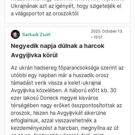
Ukrajnának azt az igényét, hogy szigeteljék el
a világsportot az oroszoktól
2023. October 13.
Sarkadi Zsolt
– 15:51
Negyedik napja dúlnak a harcok
Avgyijivka körül
Az ukrán hadsereg főparancsoksága szerint az
utóbbi egy napban már a huszadik orosz
támadást verik vissza a kelet-ukrajnai
Avgyijivka közelében. A háború előtt kb. 30
ezer lakosú Doneck megyei kisváros
térségében nagy erőket összpontosítottak az
oroszok, hiszen ha Avgyijivkát sikerülne
elfoglalniuk, azzal visszavehetnék a
kezdeményezést a harcban, megnyílna az út