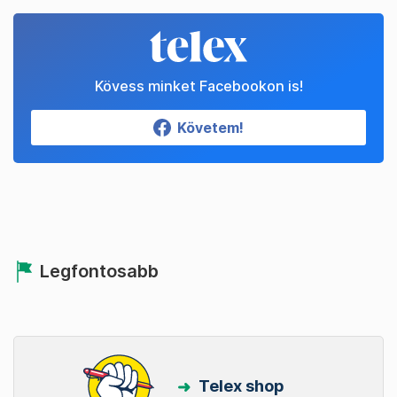
Kövess minket Facebookon is!
Követem!
Legfontosabb
Telex shop