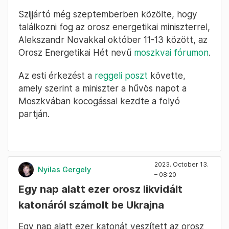
Szijjártó még szeptemberben közölte, hogy
találkozni fog az orosz energetikai miniszterrel,
Alekszandr Novakkal október 11-13 között, az
Orosz Energetikai Hét nevű
moszkvai fórumon
.
Az esti érkezést a
reggeli poszt
követte,
amely szerint a miniszter a hűvös napot a
Moszkvában kocogással kezdte a folyó
partján.
2023. October 13.
Nyilas Gergely
– 08:20
Egy nap alatt ezer orosz likvidált
katonáról számolt be Ukrajna
Egy nap alatt ezer katonát veszített az orosz