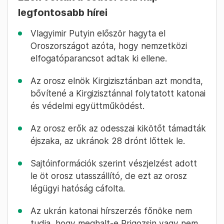
legfontosabb hírei
Vlagyimir Putyin először hagyta el
Oroszországot azóta, hogy nemzetközi
elfogatóparancsot adtak ki ellene.
Az orosz elnök Kirgizisztánban azt mondta,
bővítené a Kirgizisztánnal folytatott katonai
és védelmi együttműködést.
Az orosz erők az odesszai kikötőt támadták
éjszaka, az ukránok 28 drónt lőttek le.
Sajtóinformációk szerint vészjelzést adott
le öt orosz utasszállító, de ezt az orosz
légügyi hatóság cáfolta.
Az ukrán katonai hírszerzés főnöke nem
tudja, hogy meghalt-e Prigozsin vagy nem.