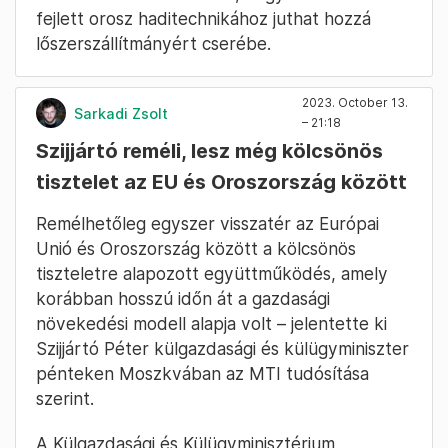
fejlett orosz haditechnikához juthat hozzá
lőszerszállítmányért cserébe.
2023. October 13.
Sarkadi Zsolt
– 21:18
Szijjártó reméli, lesz még kölcsönös
tisztelet az EU és Oroszország között
Remélhetőleg egyszer visszatér az Európai
Unió és Oroszország között a kölcsönös
tiszteletre alapozott együttműködés, amely
korábban hosszú időn át a gazdasági
növekedési modell alapja volt – jelentette ki
Szijjártó Péter külgazdasági és külügyminiszter
pénteken Moszkvában az MTI tudósítása
szerint.
A Külgazdasági és Külügyminisztérium