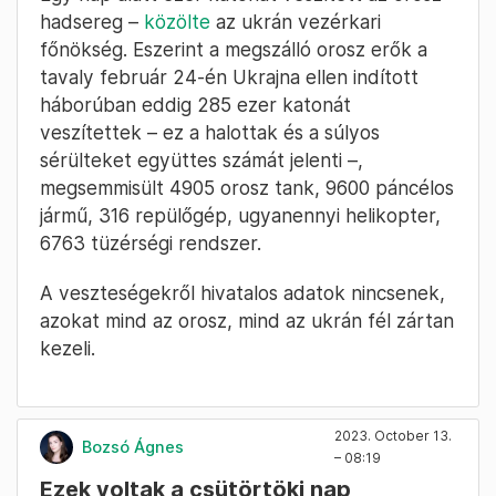
hadsereg –
közölte
az ukrán vezérkari
főnökség. Eszerint a megszálló orosz erők a
tavaly február 24-én Ukrajna ellen indított
háborúban eddig 285 ezer katonát
veszítettek – ez a halottak és a súlyos
sérülteket együttes számát jelenti –,
megsemmisült 4905 orosz tank, 9600 páncélos
jármű, 316 repülőgép, ugyanennyi helikopter,
6763 tüzérségi rendszer.
A veszteségekről hivatalos adatok nincsenek,
azokat mind az orosz, mind az ukrán fél zártan
kezeli.
2023. October 13.
Bozsó Ágnes
– 08:19
Ezek voltak a csütörtöki nap