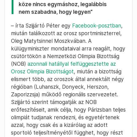
köze nincs egymáshoz, legalábbis
nem szabadna, hogy legyen”
– írta Szijjártó Péter egy
Facebook-posztban
,
miután találkozott az orosz sportminiszterrel,
Oleg Matytsinnel Moszkvában. A
külügyminiszter mondataival arra reagált, hogy
csütörtökön a Nemzetközi Olimpia Bizottság
(NOB)
azonnali hatállyal felfüggesztette az
Orosz Olimpia Bizottságot
, miután a bizottság
elismert több, az oroszok által annektált négy
régióban (Luhanszk, Donyeck, Herszon,
Zaporizzsja) működő regionális szervezetet.
Szijjártó szerint támogatják az NOB
erőfeszítéseit, amik célja, hogy Párizsban teljes
olimpiát tudjanak rendezni, és egyetértenek
azzal, hogy csak és a kizárólag az adott
sportoló teljesítményétől függhet, hogy részt