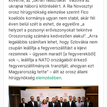
követte, az „ukrán fasisztákat” vádolva az
ukrajnai háború kitöréséért. A Ria Novosztyi
orosz hírügynökség elemzése szerint Fico
koalíciós kormánya ugyan nem stabil, akár fél
éven belül szét is eshet, de egyelőre „a
helyzet a pozsonyi erőviszonyokat tekintve
Oroszország számára kedvezően alakul”. „Arra
legalábbis számítani lehet, hogy Szlovákia nem
csupán leállítja a fegyverszállítást a kijevi
rezsimnek – úgysem maradt [a fegyverekből]
sok –, leállítja a NATO országaiból érkező
fegyverszállítmányok tranzitját, ahogyan ezt
Magyarország tette” – állt az orosz állami
hírügynökség
elemzésében
.