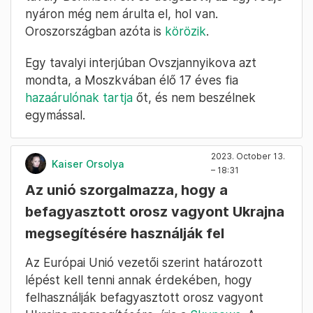
nyáron még nem árulta el, hol van.
Oroszországban azóta is
körözik
.
Egy tavalyi interjúban Ovszjannyikova azt
mondta, a Moszkvában élő 17 éves fia
hazaárulónak tartja
őt, és nem beszélnek
egymással.
2023. October 13.
Kaiser Orsolya
– 18:31
Az unió szorgalmazza, hogy a
befagyasztott orosz vagyont Ukrajna
megsegítésére használják fel
Az Európai Unió vezetői szerint határozott
lépést kell tenni annak érdekében, hogy
felhasználják befagyasztott orosz vagyont