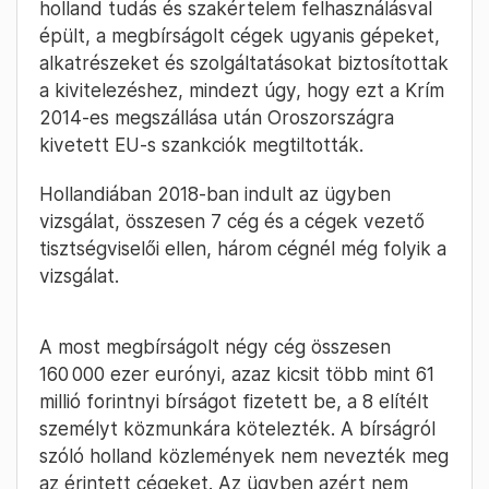
holland tudás és szakértelem felhasználásval
épült, a megbírságolt cégek ugyanis gépeket,
alkatrészeket és szolgáltatásokat biztosítottak
a kivitelezéshez, mindezt úgy, hogy ezt a Krím
2014-es megszállása után Oroszországra
kivetett EU-s szankciók megtiltották.
Hollandiában 2018-ban indult az ügyben
vizsgálat, összesen 7 cég és a cégek vezető
tisztségviselői ellen, három cégnél még folyik a
vizsgálat.
A most megbírságolt négy cég összesen
160 000 ezer eurónyi, azaz kicsit több mint 61
millió forintnyi bírságot fizetett be, a 8 elítélt
személyt közmunkára kötelezték. A bírságról
szóló holland közlemények nem nevezték meg
az érintett cégeket. Az ügyben azért nem