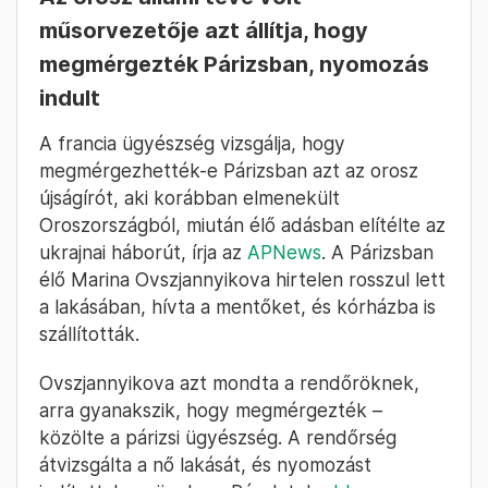
műsorvezetője azt állítja, hogy
megmérgezték Párizsban, nyomozás
indult
A francia ügyészség vizsgálja, hogy
megmérgezhették-e Párizsban azt az orosz
újságírót, aki korábban elmenekült
Oroszországból, miután élő adásban elítélte az
ukrajnai háborút, írja az
APNews
. A Párizsban
élő Marina Ovszjannyikova hirtelen rosszul lett
a lakásában, hívta a mentőket, és kórházba is
szállították.
Ovszjannyikova azt mondta a rendőröknek,
arra gyanakszik, hogy megmérgezték –
közölte a párizsi ügyészség. A rendőrség
átvizsgálta a nő lakását, és nyomozást