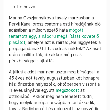
– tette hozzá.
Marina Ovszjannyikova tavaly márciusban a
Pervij Kanal orosz csatorna esti híradójának élő
adásában a műsorvezető háta
mögött
feltartott egy, a háború megállítását követelő
plakátot
, amelyre azt is ráírta: „Ne higgyetek a
propagandának! Itt hazudnak nektek!” Az eset
után előállították, de akkor még csak
pénzbírsággal sújtották.
A júliusi akciót már nem úszta meg bírsággal, a
45 éves nőt tavaly augusztusban két hónapra
házi őrizetbe helyezték, októberben viszont a
11 éves lányával együtt
megszökött
az
otthonából. Akkor még nem lehetett tudni,
hogy melyik európai országban tartózkodik,
tavaly Berlinben élt és dolgozott, az ügyvédje