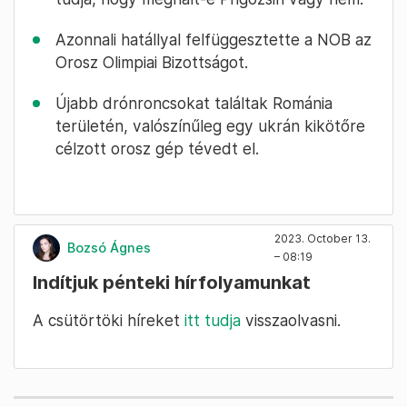
Azonnali hatállyal felfüggesztette a NOB az
Orosz Olimpiai Bizottságot.
Újabb drónroncsokat találtak Románia
területén, valószínűleg egy ukrán kikötőre
célzott orosz gép tévedt el.
2023. October 13.
Bozsó Ágnes
– 08:19
Indítjuk pénteki hírfolyamunkat
A csütörtöki híreket
itt tudja
visszaolvasni.