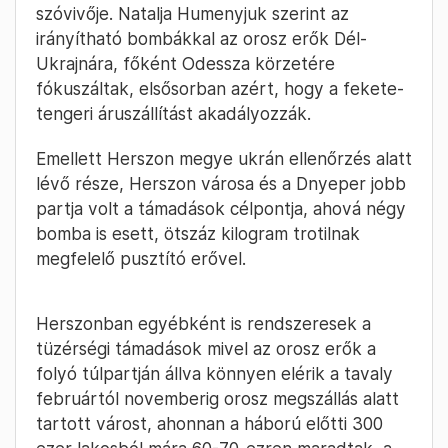
szóvivője. Natalja Humenyjuk szerint az
irányítható bombákkal az orosz erők Dél-
Ukrajnára, főként Odessza körzetére
fókuszáltak, elsősorban azért, hogy a fekete-
tengeri áruszállítást akadályozzák.
Emellett Herszon megye ukrán ellenőrzés alatt
lévő része, Herszon városa és a Dnyeper jobb
partja volt a támadások célpontja, ahová négy
bomba is esett, ötszáz kilogram trotilnak
megfelelő pusztító erővel.
Herszonban egyébként is rendszeresek a
tüzérségi támadások mivel az orosz erők a
folyó túlpartján állva könnyen elérik a tavaly
februártól novemberig orosz megszállás alatt
tartott várost, ahonnan a háború előtti 300