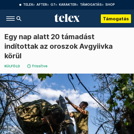
TELEX
AFTER
G7
KARAKTER
TÁMOGATÁS
SHOP
Támogatás
Egy nap alatt 20 támadást
indítottak az oroszok Avgyiivka
körül
frissítve
KÜLFÖLD