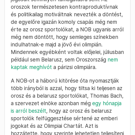
oroszok természetesen kontraproduktívnak
és politikailag motiváltnak nevezték a döntést,
de egyelőre igazán komoly csapás még nem
érte az orosz sportolókat, a NOB ugyanis arról
még nem döntött, hogy semleges színekben
indulhatnak-e majd a jövő évi olimpián.
Mindennek egyébként voltak előjelei, júliusban
például sem Belarusz, sem Oroszország
nem
kaptak meghívót
a párizsi olimpiára.
A NOB-ot a háború kitörése óta nyomasztják
több irányból is azzal, hogy tiltsa ki teljesen az
orosz és a belarusz sportolókat, Thomas Bach,
a szervezet elnöke azonban még
egy hónapja
is arról beszélt
, hogy az orosz és belarusz
sportolók felfüggesztése sértené az emberi
jogokat és az Olimpiai Chartát. Azt is
hozzátette, hogy szerinte lehetetlen teljesíteni