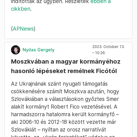
indítottak az ügyben. Részletek
ebben a
cikkben
.
(
APNews
)
2023. October 13.
Nyilas Gergely
– 10:26
Moszkvában a magyar kormányéhoz
hasonló lépéseket remélnek Ficótól
Az Ukrajnának szánt nyugati támogatás
csökkenésére számít Moszkva azután, hogy
Szlovákiában a választásokon győztes Smer
alakít kormányt Robert Fico vezetésével. A
harmadszorra hatalomra került kormányfő –
aki 2006-10 és 2012-18 között vezette már
Szlovákiát – nyíltan az orosz narratívát