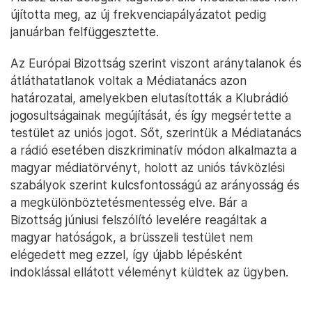
újította meg, az új frekvenciapályázatot pedig
januárban felfüggesztette.
Az Európai Bizottság szerint viszont aránytalanok és
átláthatatlanok voltak a Médiatanács azon
határozatai, amelyekben elutasították a Klubrádió
jogosultságainak megújítását, és így megsértette a
testület az uniós jogot. Sőt, szerintük a Médiatanács
a rádió esetében diszkriminatív módon alkalmazta a
magyar médiatörvényt, holott az uniós távközlési
szabályok szerint kulcsfontosságú az arányosság és
a megkülönböztetésmentesség elve. Bár a
Bizottság júniusi felszólító levelére reagáltak a
magyar hatóságok, a brüsszeli testület nem
elégedett meg ezzel, így újabb lépésként
indoklással ellátott véleményt küldtek az ügyben.