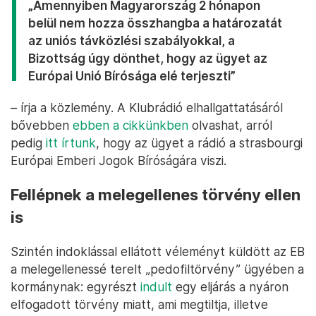
„Amennyiben Magyarország 2 hónapon
belül nem hozza összhangba a határozatát
az uniós távközlési szabályokkal, a
Bizottság úgy dönthet, hogy az ügyet az
Európai Unió Bírósága elé terjeszti”
– írja a közlemény. A Klubrádió elhallgattatásáról
bővebben
ebben a cikkünkben
olvashat, arról
pedig
itt írtunk
, hogy az ügyet a rádió a strasbourgi
Európai Emberi Jogok Bíróságára viszi.
Fellépnek a melegellenes törvény ellen
is
Szintén indoklással ellátott véleményt küldött az EB
a melegellenessé terelt „pedofiltörvény” ügyében a
kormánynak: egyrészt
indult
egy eljárás a nyáron
elfogadott törvény miatt, ami megtiltja, illetve