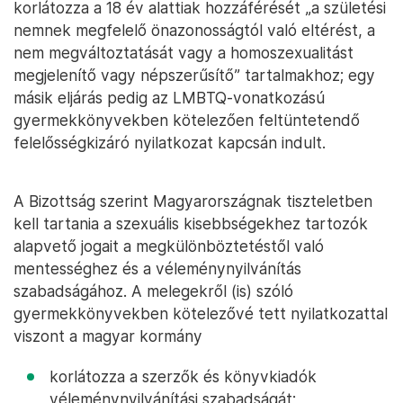
korlátozza a 18 év alattiak hozzáférését „a születési
nemnek megfelelő önazonosságtól való eltérést, a
nem megváltoztatását vagy a homoszexualitást
megjelenítő vagy népszerűsítő” tartalmakhoz; egy
másik eljárás pedig az LMBTQ-vonatkozású
gyermekkönyvekben kötelezően feltüntetendő
felelősségkizáró nyilatkozat kapcsán indult.
A Bizottság szerint Magyarországnak tiszteletben
kell tartania a szexuális kisebbségekhez tartozók
alapvető jogait a megkülönböztetéstől való
mentességhez és a véleménynyilvánítás
szabadságához. A melegekről (is) szóló
gyermekkönyvekben kötelezővé tett nyilatkozattal
viszont a magyar kormány
korlátozza a szerzők és könyvkiadók
véleménynyilvánítási szabadságát;