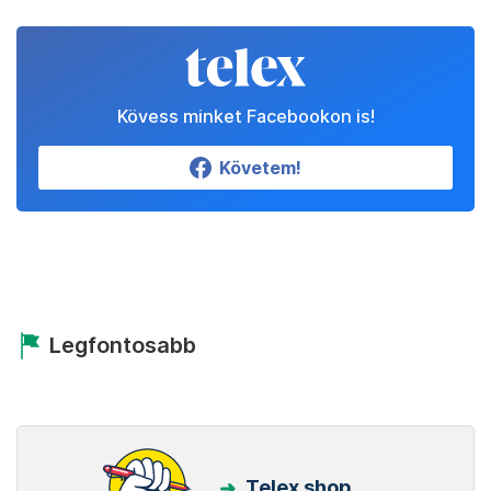
Kövess minket Facebookon is!
Követem!
Legfontosabb
Telex shop