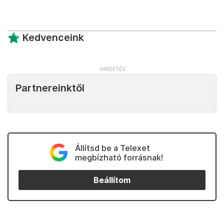
Kedvenceink
Partnereinktől
Állítsd be a Telexet
megbízható forrásnak!
Beállítom