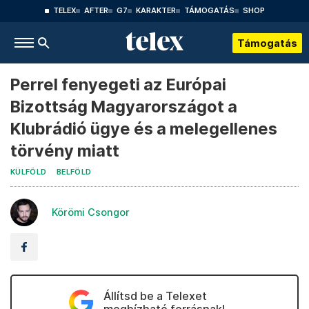
TELEX
AFTER
G7
KARAKTER
TÁMOGATÁS
SHOP
Támogatás
Perrel fenyegeti az Európai
Bizottság Magyarországot a
Klubrádió ügye és a melegellenes
törvény miatt
KÜLFÖLD
BELFÖLD
Körömi Csongor
Állítsd be a Telexet