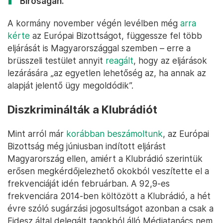
Bíróságán.
A kormány november végén levélben még
arra
kérte
az Európai Bizottságot, függessze fel több
eljárását is Magyarországgal szemben – erre a
brüsszeli testület annyit
reagált
, hogy az eljárások
lezárására „az egyetlen lehetőség az, ha annak az
alapját jelentő ügy megoldódik”.
Diszkriminálták a Klubrádiót
Mint arról már
korábban beszámoltunk
, az Európai
Bizottság még júniusban indított eljárást
Magyarország ellen, amiért a Klubrádió szerintük
erősen megkérdőjelezhető okokból veszítette el a
frekvenciáját idén februárban. A 92,9-es
frekvenciára 2014-ben költözött a Klubrádió, a hét
évre szóló sugárzási jogosultságot azonban a csak a
Fidesz által delegált tagokból álló Médiatanács nem