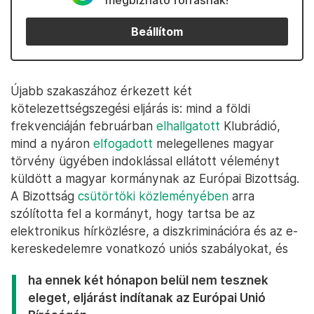
megbízható forrásnak!
Beállítom
Újabb szakaszához érkezett két
kötelezettségszegési eljárás is: mind a földi
frekvenciáján februárban
elhallgatott
Klubrádió,
mind a nyáron
elfogadott
melegellenes magyar
törvény ügyében indoklással ellátott véleményt
küldött a magyar kormánynak az Európai Bizottság.
A Bizottság
csütörtöki közleményében
arra
szólította fel a kormányt, hogy tartsa be az
elektronikus hírközlésre, a diszkriminációra és az e-
kereskedelemre vonatkozó uniós szabályokat, és
ha ennek két hónapon belül nem tesznek
eleget, eljárást indítanak az Európai Unió