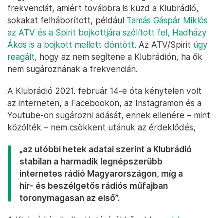
frekvenciát, amiért továbbra is küzd a Klubrádió,
sokakat felháborított, például
Tamás Gáspár Miklós
az ATV és a Spirit bojkottjára szólított fel, Hadházy
Ákos is a bojkott mellett döntött
. Az ATV/Spirit
úgy
reagált
, hogy az nem segítene a Klubrádión, ha ők
nem sugároznának a frekvencián.
A Klubrádió 2021. február 14-e óta kénytelen volt
az interneten, a Facebookon, az Instagramon és a
Youtube-on sugározni adását, ennek ellenére – mint
közölték – nem csökkent utánuk az érdeklődés,
„az utóbbi hetek adatai szerint a Klubrádió
stabilan a harmadik legnépszerűbb
internetes rádió Magyarországon, míg a
hír- és beszélgetős rádiós műfajban
toronymagasan az első”.