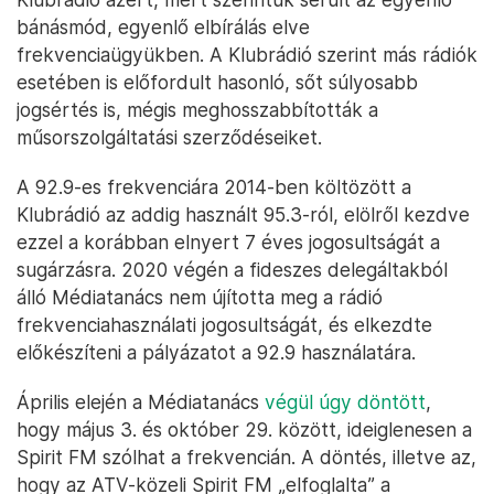
bánásmód, egyenlő elbírálás elve
frekvenciaügyükben. A Klubrádió szerint más rádiók
esetében is előfordult hasonló, sőt súlyosabb
jogsértés is, mégis meghosszabbították a
műsorszolgáltatási szerződéseiket.
A 92.9-es frekvenciára 2014-ben költözött a
Klubrádió az addig használt 95.3-ról, elölről kezdve
ezzel a korábban elnyert 7 éves jogosultságát a
sugárzásra. 2020 végén a fideszes delegáltakból
álló Médiatanács nem újította meg a rádió
frekvenciahasználati jogosultságát, és elkezdte
előkészíteni a pályázatot a 92.9 használatára.
Április elején a Médiatanács
végül úgy döntött
,
hogy május 3. és október 29. között, ideiglenesen a
Spirit FM szólhat a frekvencián. A döntés, illetve az,
hogy az ATV-közeli Spirit FM „elfoglalta” a