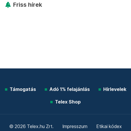
Friss hírek
Támogatás
Adó 1% felajánlás
Hírlevelek
Telex Shop
© 2026 Telex.hu Zrt.
Impresszum
Etikai kódex