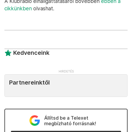
A Klubrádió elhallgattatásáról bővebben
ebben a
cikkünkben
olvashat.
Kedvenceink
Partnereinktől
Állítsd be a Telexet
megbízható forrásnak!