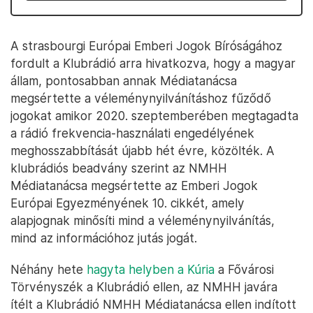
A strasbourgi Európai Emberi Jogok Bíróságához
fordult a Klubrádió arra hivatkozva, hogy a magyar
állam, pontosabban annak Médiatanácsa
megsértette a véleménynyilvánításhoz fűződő
jogokat amikor 2020. szeptemberében megtagadta
a rádió frekvencia-használati engedélyének
meghosszabbítását újabb hét évre, közölték. A
klubrádiós beadvány szerint az NMHH
Médiatanácsa megsértette az Emberi Jogok
Európai Egyezményének 10. cikkét, amely
alapjognak minősíti mind a véleménynyilvánítás,
mind az információhoz jutás jogát.
Néhány hete
hagyta helyben a Kúria
a Fővárosi
Törvényszék a Klubrádió ellen, az NMHH javára
ítélt a Klubrádió NMHH Médiatanácsa ellen indított