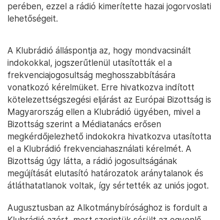
perében, ezzel a rádió kimerítette hazai jogorvoslati
lehetőségeit.
A Klubrádió álláspontja az, hogy mondvacsinált
indokokkal, jogszerűtlenül utasították el a
frekvenciajogosultság meghosszabbítására
vonatkozó kérelmüket. Erre hivatkozva indított
kötelezettségszegési eljárást az Európai Bizottság is
Magyarország ellen a Klubrádió ügyében, mivel a
Bizottság szerint a Médiatanács erősen
megkérdőjelezhető indokokra hivatkozva utasította
el a Klubrádió frekvenciahasználati kérelmét. A
Bizottság úgy látta, a rádió jogosultságának
megújítását elutasító határozatok aránytalanok és
átláthatatlanok voltak, így sértették az uniós jogot.
Augusztusban az Alkotmánybírósághoz is fordult a
Klubrádió azért, mert szerintük sérült az egyenlő