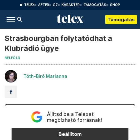
TELEX
AFTER
G7
KARAKTER
TÁMOGATÁS
SHOP
Támogatás
Strasbourgban folytatódhat a
Klubrádió ügye
BELFÖLD
Tóth-Biró Marianna
Állítsd be a Telexet
megbízható forrásnak!
Beállítom