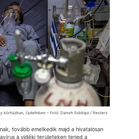
kórházban, Újdelhiben – Fotó: Danish Siddiqui / Reuters
tanak, tovább emelkedik majd a hivatalosan
avírus a vidéki területeken terjed a