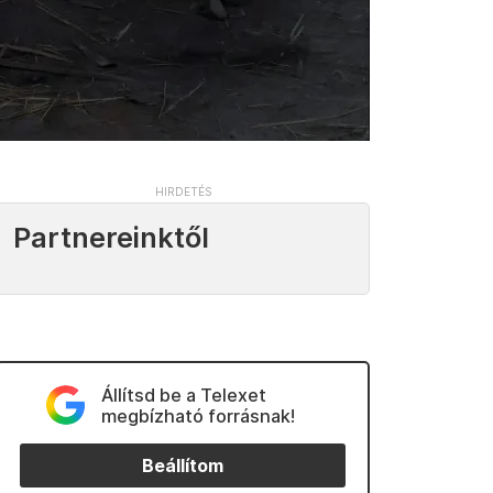
Partnereinktől
Állítsd be a Telexet
megbízható forrásnak!
Beállítom