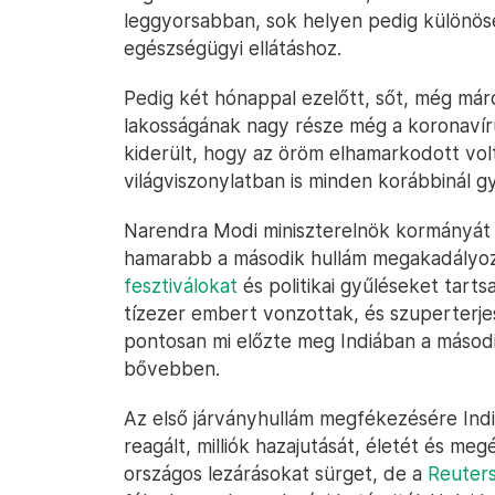
leggyorsabban, sok helyen pedig különöse
egészségügyi ellátáshoz.
Pedig két hónappal ezelőtt, sőt, még márci
lakosságának nagy része még a koronavír
kiderült, hogy az öröm elhamarkodott volt,
világviszonylatban is minden korábbinál g
Narendra Modi miniszterelnök kormányát
hamarabb a második hullám megakadályoz
fesztiválokat
és politikai gyűléseket tart
tízezer embert vonzottak, és szuperterje
pontosan mi előzte meg Indiában a másod
bővebben.
Az első járványhullám megfékezésére India
reagált, milliók hazajutását, életét és me
országos lezárásokat sürget, de a
Reuter