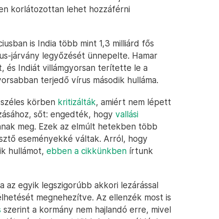
n korlátozottan lehet hozzáférni
usban is India több mint 1,3 milliárd fős
us-járvány legyőzését ünnepelte. Hamar
 és Indiát villámgyorsan terítette le a
yorsabban terjedő vírus második hulláma.
 széles körben
kritizálták
, amiért nem lépett
ásához, sőt: engedték, hogy
vallási
sanak meg. Ezek az elmúlt hetekben több
sztő eseményekké váltak. Arról, hogy
ik hullámot,
ebben a cikkünkben
írtunk
 az egyik legszigorúbb akkori lezárással
gélhetését megnehezítve. Az ellenzék most is
s
szerint a kormány nem hajlandó erre, mivel