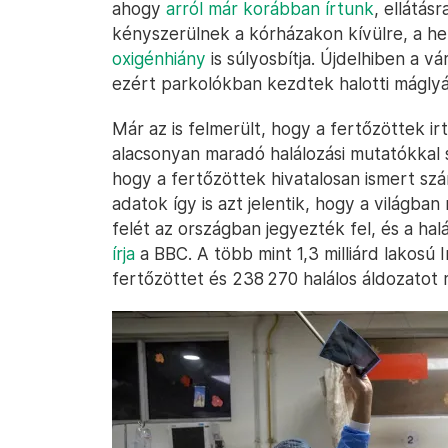
ahogy
arról már korábban írtunk
, ellátá
kényszerülnek a kórházakon kívülre, a h
oxigénhiány
is súlyosbítja. Újdelhiben a v
ezért parkolókban kezdtek halotti mágly
Már az is felmerült, hogy a fertőzöttek 
alacsonyan maradó halálozási mutatókkal s
hogy a fertőzöttek hivatalosan ismert szá
adatok így is azt jelentik, hogy a világban
felét az országban jegyezték fel, és a halá
írja
a BBC. A több mint 1,3 milliárd lakosú
fertőzöttet és 238 270 halálos áldozatot r