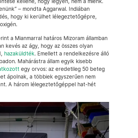
öntése kellene, hogy legyen, nem a miénk.
enünk” – mondta Aggarwal. Indiában
és, hogy ki kerülhet lélegeztetőgépre,
oxigén.
erint a Mianmarral határos Mizoram államban
n kevés az ágy, hogy az összes olyan
d,
hazaküldték
. Emellett a rendelkezésre álló
badon. Mahárástra állam egyik kisebb
atkozott
egy orvos: az eredetileg 50 beteg
get ápolnak, a többiek egyszerűen nem
int. A három lélegeztetőgéppel hat-hét