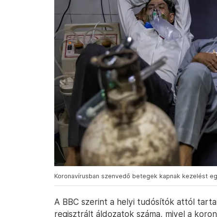
Koronavírusban szenvedő betegek kapnak kezelést egy 
A BBC szerint a helyi tudósítók attól tar
regisztrált áldozatok száma, mivel a koron