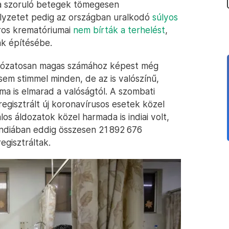
sra szoruló betegek tömegesen
elyzetet pedig az országban uralkodó
súlyos
áros krematóriumai
nem bírták a terhelést
,
ák építésébe.
irtózatosan magas számához képest még
em stimmel minden, de az is valószínű,
ma is elmarad a valóságtól. A szombati
 regisztrált új koronavírusos esetek közel
los áldozatok közel harmada is indiai volt,
 Indiában eddig összesen 21 892 676
egisztráltak.