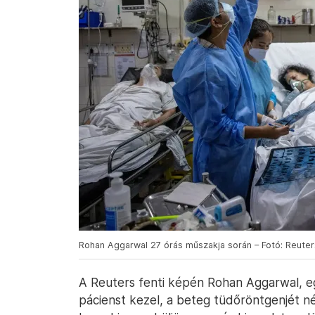
Rohan Aggarwal 27 órás műszakja során – Fotó: Reuters
A Reuters fenti képén Rohan Aggarwal, e
pácienst kezel, a beteg tüdőröntgenjét néz