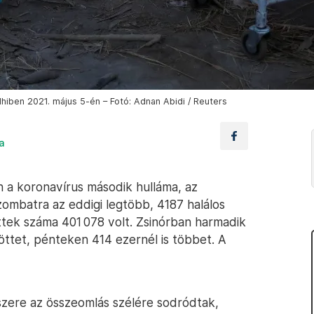
lhiben 2021. május 5-én – Fotó: Adnan Abidi / Reuters
a
n a koronavírus második hulláma, az
zombatra az eddigi legtöbb, 4187 halálos
öttek száma 401 078 volt. Zsinórban harmadik
zöttet, pénteken 414 ezernél is többet. A
szere az összeomlás szélére sodródtak,