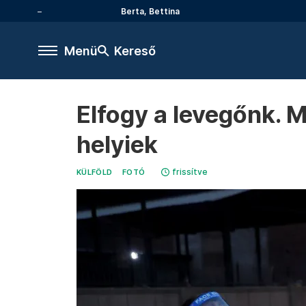
Berta, Bettina
Menü
Kereső
Elfogy a levegőnk. M
helyiek
frissítve
KÜLFÖLD
FOTÓ