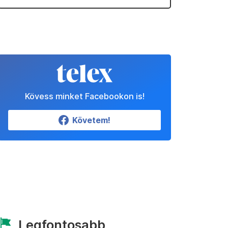
Kövess minket Facebookon is!
Követem!
Legfontosabb