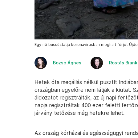
Egy nő búcsúztatja koronavírusban meghalt férjét Újde
Bozsó Ágnes
Rostás Biank
Hetek óta megállás nélkül pusztít Indiába
országban egyelőre nem látják a kiutat. S
áldozatot regisztrálták, az új napi fertőz
napja regisztráltak 400 ezer feletti fertő
járvány tetőzése még hetekre lehet.
Az ország kórházai és egészségügyi rend