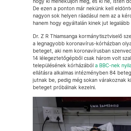
hogy ki meneküljön meg, és ki ne, Isten d
De ezen a ponton már nekünk kell eldönt
nagyon sok helyen ráadásul nem az a kérd
hanem hogy egyáltalán kinek jut legalább 
Dr. Z R Thiamsanga kormánytisztviselő sz
a legnagyobb koronavírus-kórházban olya
beteget, aki nem koronavírusban szenve
14 lélegeztetőgépből csak három volt sza
településének kórházából
a BBC-nek nyil
ellátásra alkalmas intézményben 84 bete
jutnak be, pedig még sokan várakoznak k
beteget próbálnak kezelni.