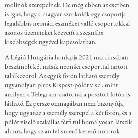
molinók szerepelnek. De még ebben az esetben
is igaz, hogy a magyar szurkolók egy csoportja
legalábbis neonáci eszméket valló csoportokkal
azonos üzeneteket közvetít a szexuális
kisebbségek ügyével kapcsolatban.
A Légió Hungária honlapja 2021 márciusában
beszámolt két másik neonáci csoporttal tartott
találkozóról. Az egyik fotón látható személy
ugyanolyan piros Kispest-pólót visel, mint
amilyen a Telegram-csatornára posztolt fotón is
látható. Ez persze önmagában nem bizonyítja,
hogy ugyanaz a személy szerepel a két fotón, és a
pólót viselő szakállas férfi túl homályosan látszik
ahhoz, hogy az arcfelismerő keresőmotorok