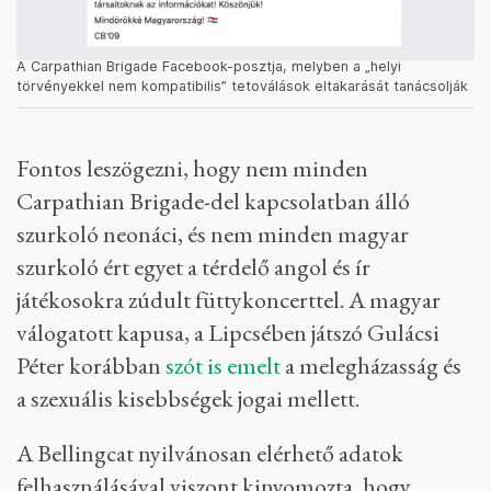
A Carpathian Brigade Facebook-posztja, melyben a „helyi
törvényekkel nem kompatibilis” tetoválások eltakarását tanácsolják
Fontos leszögezni, hogy nem minden
Carpathian Brigade-del kapcsolatban álló
szurkoló neonáci, és nem minden magyar
szurkoló ért egyet a térdelő angol és ír
játékosokra zúdult füttykoncerttel. A magyar
válogatott kapusa, a Lipcsében játszó Gulácsi
Péter korábban
szót is emelt
a melegházasság és
a szexuális kisebbségek jogai mellett.
A Bellingcat nyilvánosan elérhető adatok
felhasználásával viszont kinyomozta, hogy