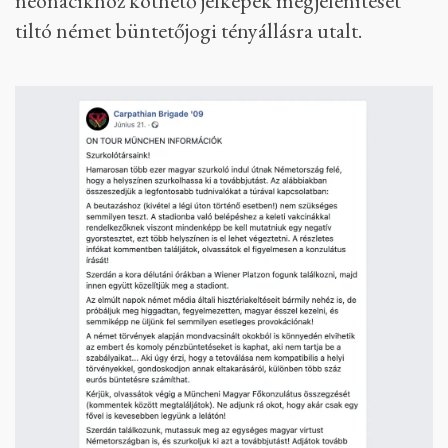
neonácikhoz köthető jelképek megjelenítését
tiltó német büntetőjogi tényállásra utalt.