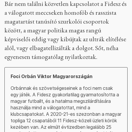
Bár nem találni közvetlen kapcsolatot a Fidesz és
a válogatott meccseken homofób és rasszista
magatartást tanúsító szurkolói csoportok
között, a magyar politika magas rangú
képviselői eddig vagy kibújtak az ultrák elítélése
alól, vagy elbagatellizálták a dolgot. Sőt, néha
egyenesen támogatólag nyilatkoztak.
Foci Orbán Viktor Magyarországán
Orbánnak és szövetségeseinek a foci nem csak
egy játék. A Fidesz gyakorlatilag gyarmatosította a
magyar futballt, és a hatalma megszilárdítására
használja mind a válogatottat, mind a
klubcsapatokat. A 2020-21-es szezonban a magyar
topliga 12 csapatából 11 Fidesz-közeli üzleti körök
kezében van. Az elmúlt évtizedben legalább 25