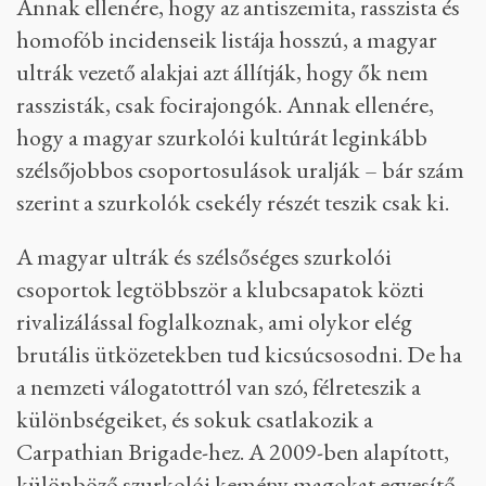
Annak ellenére, hogy az antiszemita, rasszista és
homofób incidenseik listája hosszú, a magyar
ultrák vezető alakjai azt állítják, hogy ők nem
rasszisták, csak focirajongók. Annak ellenére,
hogy a magyar szurkolói kultúrát leginkább
szélsőjobbos csoportosulások uralják – bár szám
szerint a szurkolók csekély részét teszik csak ki.
A magyar ultrák és szélsőséges szurkolói
csoportok legtöbbször a klubcsapatok közti
rivalizálással foglalkoznak, ami olykor elég
brutális ütközetekben tud kicsúcsosodni. De ha
a nemzeti válogatottról van szó, félreteszik a
különbségeiket, és sokuk csatlakozik a
Carpathian Brigade-hez. A 2009-ben alapított,
különböző szurkolói kemény magokat egyesítő