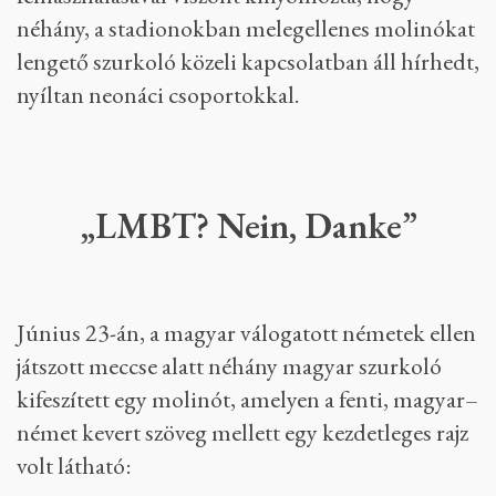
néhány, a stadionokban melegellenes molinókat
lengető szurkoló közeli kapcsolatban áll hírhedt,
nyíltan neonáci csoportokkal.
„LMBT? Nein, Danke”
Június 23-án, a magyar válogatott németek ellen
játszott meccse alatt néhány magyar szurkoló
kifeszített egy molinót, amelyen a fenti, magyar–
német kevert szöveg mellett egy kezdetleges rajz
volt látható: