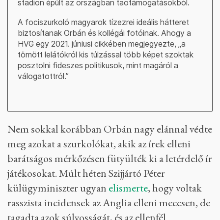
stadion épült az országban taotámogatásokból.
A fociszurkoló magyarok tízezrei ideális hátteret
biztosítanak Orbán és kollégái fotóinak. Ahogy a
HVG egy 2021. júniusi cikkében megjegyezte, „a
tömött lelátókról kis túlzással több képet szoktak
posztolni fideszes politikusok, mint magáról a
válogatottról.”
Nem sokkal korábban Orbán nagy elánnal védte
meg azokat a szurkolókat, akik az írek elleni
barátságos mérkőzésen fütyülték ki a letérdelő ír
játékosokat. Múlt héten Szijjártó Péter
külügyminiszter ugyan
elismerte
, hogy voltak
rasszista incidensek az Anglia elleni meccsen, de
tagadta azok súlyosságát, és az ellenfél