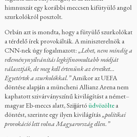
himnuszát egy korábbi meccsen kifütyülő angol
szurkolókról posztolt.
Orbán azt is mondta, hogy a fütyülő szurkolókat
a térdelő írek provokálták. A miniszterelnök a
CNN-nek úgy fogalmazott:
„Lehet, nem mindig a
véleménynyilvánítás legkifinomultabb módját
választják, de meg kell értenünk az érveiket…
Egyetértek a szurkolókkal.”
Amikor az UEFA
döntése alapján a müncheni Allianz Arena nem
kaphatott szivárványszínű kivilágítást a német–
magyar Eb-meccs alatt, Szijjártó
üdvözölte
a
döntést, szerinte egy ilyen kivilágítás
„politikai
provokáció lett volna Magyarország ellen.”