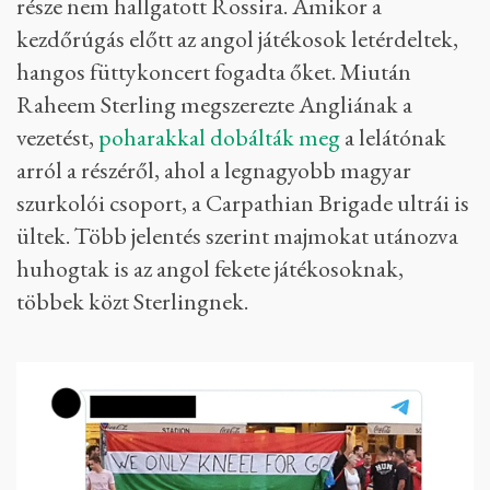
része nem hallgatott Rossira. Amikor a
kezdőrúgás előtt az angol játékosok letérdeltek,
hangos füttykoncert fogadta őket. Miután
Raheem Sterling megszerezte Angliának a
vezetést,
poharakkal dobálták meg
a lelátónak
arról a részéről, ahol a legnagyobb magyar
szurkolói csoport, a Carpathian Brigade ultrái is
ültek. Több jelentés szerint majmokat utánozva
huhogtak is az angol fekete játékosoknak,
többek közt Sterlingnek.