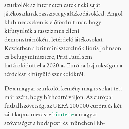
szurkolók az interneten estek neki saját
játékosaiknak rasszista gyalázkodásokkal. Angol
klubmeccseken is előfordult már, hogy
kifütyülték a rasszizmus elleni
demonstrációként letérdelő játékosokat.
Kezdetben a brit miniszterelnök Boris Johnson
és belügyminisztere, Priti Patel sem
határolódott el a 2020-as Európa-bajnokságon a
térdelést kifütyülő szurkolóktól.
De a magyar szurkolói kemény mag is sokat tett
már azért, hogy hírhedtté váljon. Az európai
futballszövetség, az UEFA 100 000 euróra és két
zárt kapus meccsre
büntette
a magyar
szövetséget a budapesti és müncheni Eb-