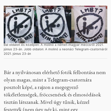
Bal oldalon és középen: A molinó a német–magyar meccsről 2021.
június 23-án. Jobb oldalon: A molinó a neonáci Telegram-csatornáról
2021. június 23-án
Bár a nyilvánosan elérhető fotók felbontása nem
olyan magas, mint a Telegram-csatornára
posztolt képé, a rajzon a megegyező
tökéletlenségek, fröccsenések és elmosódások
tisztán látszanak. Mivel úgy tűnik, kézzel
festették (nem úgy néz ki, mint egy