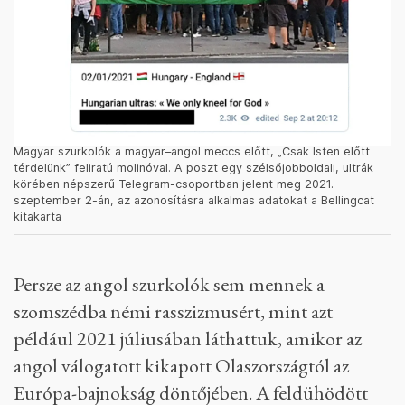
Magyar szurkolók a magyar–angol meccs előtt, „Csak Isten előtt
térdelünk” feliratú molinóval. A poszt egy szélsőjobboldali, ultrák
körében népszerű Telegram-csoportban jelent meg 2021.
szeptember 2-án, az azonosításra alkalmas adatokat a Bellingcat
kitakarta
Persze az angol szurkolók sem mennek a
szomszédba némi rasszizmusért, mint azt
például 2021 júliusában láthattuk, amikor az
angol válogatott kikapott Olaszországtól az
Európa-bajnokság döntőjében. A feldühödött