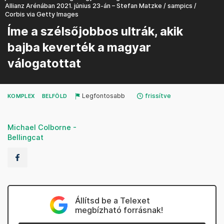
Allianz Arénában 2021. június 23-án – Stefan Matzke / sampics /
Corbis via Getty Images
Íme a szélsőjobbos ultrák, akik
bajba keverték a magyar
válogatottat
Legfontosabb
frissítve
KOMPLEX
BELFÖLD
Michael Colborne -
Bellingcat
Állítsd be a Telexet
megbízható forrásnak!