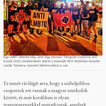
Egy LMBT-ellenes kép, amit egy neonáci Telegram-csatorna tett
közzé 2020 októberében. Balról a második férfi feltűnően hasonlít
Lipták Tamásra, hasonló lábtetoválása is van
Ez ismét rávilágít arra, hogy a szélsőjobbos
csoportok ott vannak a magyar szurkolók
között, és már korábban is olyan
transzparensekkel mutatkoztak, amelyek