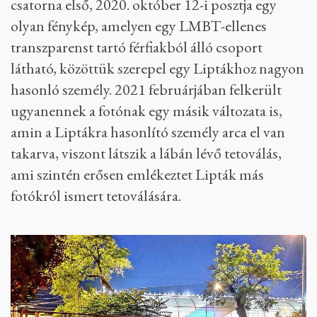
csatorna első, 2020. október 12-i posztja egy
olyan fénykép, amelyen egy LMBT-ellenes
transzparenst tartó férfiakból álló csoport
látható, közöttük szerepel egy Liptákhoz nagyon
hasonló személy. 2021 februárjában felkerült
ugyanennek a fotónak egy másik változata is,
amin a Liptákra hasonlító személy arca el van
takarva, viszont látszik a lábán lévő tetoválás,
ami szintén erősen emlékeztet Lipták más
fotókról ismert tetoválására.