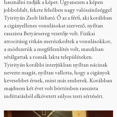
használni tudják a képet. Ugyanezen a képen
jobboldalt, fekete felsőben nagy valószínűséggel
Tyirityán Zsolt látható. Ő az a férfi, aki korábban
a cigányellenes vonulásokat szervező, nyíltan
rasszista Betyársereg vezetője volt. Fizikai
atrocitásig ritkán merészkedtek a vonulásokkor,
a módszerük a megfélemlítés volt, maszkban
sétálgattak a romák lakta településeken.
Tyirityán korábbi interjúkban nyíltan nácinak
nevezte magát, nyíltan vallotta, hogy a cigányok
kevesebbet érnek, mint más emberek. Korábban
majdnem két évet volt börtönben rasszista
indíttatásból elkövetett súlyos testi sértésért.