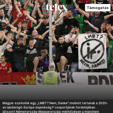
Támogatás
Magyar szurkolók egy „LMBT? Nein, Danke” molinót tartanak a 2020-
as labdarúgó-Európa-bajnokság F csoportjának fordulójában
játszott Németország–Magyarország-mérkőzésen a müncheni