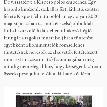
De visszatérve a Kispest-pólós emberhez. Egy
hasonló kinézetű, szakállas férfi látható, ezúttal
fekete Kispest feliratú pólóban egy olyan 2020.
májusi posztban is, ami két szélsőjobboldali
futballszurkoló halála ellen tiltakozó Légió
Hungária tagokat mutat be. (Ezt a tüntetést
egyébként a kommentelők romaellenes
tüntetésnek nevezték az elkövetők feltételezett
roma származása miatt.) Ez önmagában még
mindig nem elég ahhoz, hogy kétséget kizáróan
összekapcsoljuk a fotókon látható két férfit.