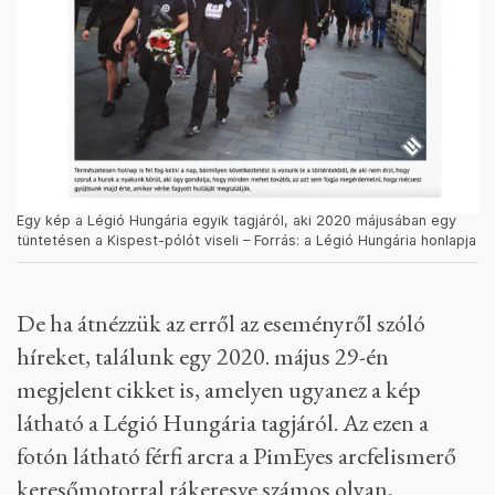
Egy kép a Légió Hungária egyik tagjáról, aki 2020 májusában egy
tüntetésen a Kispest-pólót viseli – Forrás: a Légió Hungária honlapja
De ha átnézzük az erről az eseményről szóló
híreket, találunk egy 2020. május 29-én
megjelent cikket is, amelyen ugyanez a kép
látható a Légió Hungária tagjáról. Az ezen a
fotón látható férfi arcra a PimEyes arcfelismerő
keresőmotorral rákeresve számos olyan,