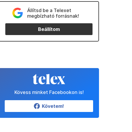
Állítsd be a Telexet
megbízható forrásnak!
Beállítom
Kövess minket Facebookon is!
Követem!