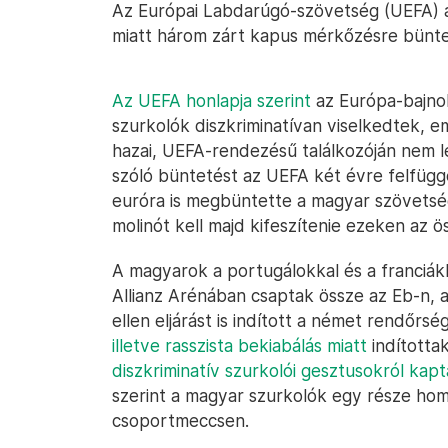
Az Európai Labdarúgó-szövetség (UEFA) a 
miatt három zárt kapus mérkőzésre bünte
Az UEFA honlapja szerint
az Európa-bajnok
szurkolók diszkriminatívan viselkedtek, e
hazai, UEFA-rendezésű találkozóján nem 
szóló büntetést az UEFA két évre felfügg
euróra is megbüntette a magyar szövetség
molinót kell majd kifeszítenie ezeken az 
A magyarok a portugálokkal és a franciá
Allianz Arénában csaptak össze az Eb-n,
ellen eljárást is indított a német rendőrsé
illetve rasszista bekiabálás miatt
indítottak
diszkriminatív szurkolói gesztusokról kapt
szerint a magyar szurkolók egy része ho
csoportmeccsen.