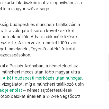
szurkolók diszkriminatív megnyilvánulása
tte a magyar szövetséget.
ság budapesti és müncheni találkozóin a
miatt a válogatott soron következő két
lehetnek nézők. A harmadik mérkőzésre
esztette. A szervezet emellett 100 ezer
et, amelynek „Egyenlő Játék” feliratú
összecsapásokon.
kkal a Puskás Arénában, a németekkel az
 a müncheni meccs után több magyar ultra
g.
A két budapesti mérkőzés után huhogás,
 vizsgálatot, míg a müncheni találkozó után
ak jelentést
– német sajtóértesülések
mofób dalokat énekelt a 2-2-re végződött