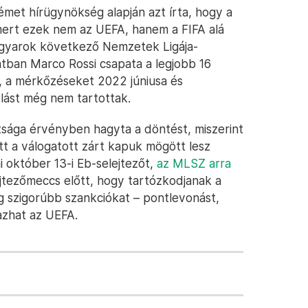
émet hírügynökség alapján azt írta, hogy a
 mert ezek nem az UEFA, hanem a FIFA alá
agyarok következő Nemzetek Ligája-
atban Marco Rossi csapata a legjobb 16
l, a mérkőzéseket 2022 júniusa és
lást még nem tartottak.
ttsága érvényben hagyta a döntést, miszerint
att a válogatott zárt kapuk mögött lesz
i október 13-i Eb-selejtezőt,
az MLSZ arra
tezőmeccs előtt, hogy tartózkodjanak a
g szigorúbb szankciókat – pontlevonást,
mazhat az UEFA.