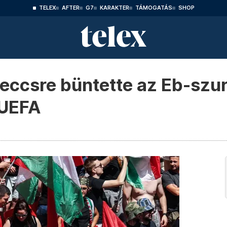
TELEX
AFTER
G7
KARAKTER
TÁMOGATÁS
SHOP
ccsre büntette az Eb-szur
 UEFA