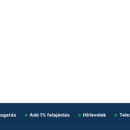
ogatás
Adó 1% felajánlás
Hírlevelek
Tele