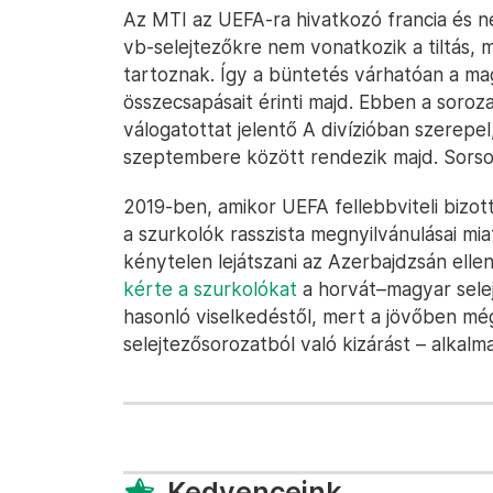
Az MTI az UEFA-ra hivatkozó francia és n
vb-selejtezőkre nem vonatkozik a tiltás,
tartoznak. Így a büntetés várhatóan a m
összecsapásait érinti majd. Ebben a soroz
válogatottat jelentő A divízióban szerepe
szeptembere között rendezik majd. Sorso
2019-ben, amikor UEFA fellebbviteli bizo
a szurkolók rasszista megnyilvánulásai mi
kénytelen lejátszani az Azerbajdzsán ellen
kérte a szurkolókat
a horvát–magyar selej
hasonló viselkedéstől, mert a jövőben mé
selejtezősorozatból való kizárást – alkal
Kedvenceink