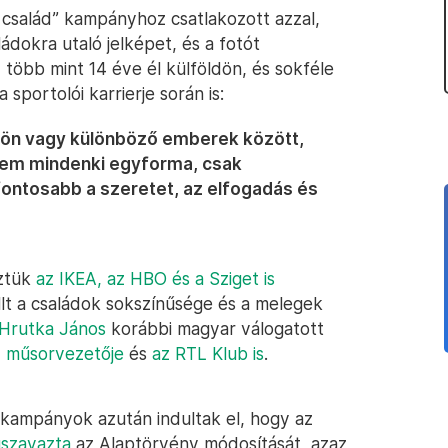
 család” kampányhoz csatlakozott azzal,
ádokra utaló jelképet, és a fotót
y több mint 14 éve él külföldön, és sokféle
sportolói karrierje során is:
öldön vagy különböző emberek között,
y nem mindenki egyforma, csak
gfontosabb a szeretet, az elfogadás és
öztük
az IKEA, az HBO és a Sziget is
lt a családok sokszínűsége és a melegek
Hrutka János
korábbi magyar válogatott
2 műsorvezetője
és
az RTL Klub is
.
s kampányok azután indultak el, hogy az
szavazta
az Alaptörvény módosítását, azaz