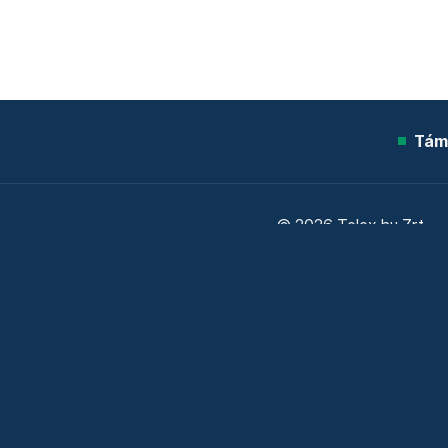
Tám
© 2026 Telex.hu Zrt.
Sütitájékoztató