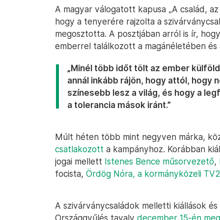
A magyar válogatott kapusa „A család, az
hogy a tenyerére rajzolta a szivárványcsal
megosztotta. A posztjában arról is ír, hog
emberrel találkozott a magánéletében és a 
„Minél több időt tölt az ember külf
annál inkább rájön, hogy attól, hog
színesebb lesz a világ, és hogy a le
a tolerancia mások iránt.”
Múlt héten több mint negyven márka, k
csatlakozott
a kampányhoz. Korábban kiál
jogai mellett
Istenes Bence műsorvezető
,
focista,
Ördög Nóra, a kormányközeli TV
A szivárványcsaládok melletti kiállások é
Országgyűlés tavaly
december 15-én meg