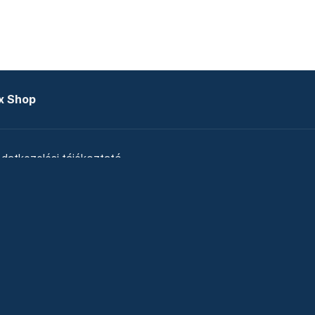
x Shop
datkezelési tájékoztató
zat
Telex Sales