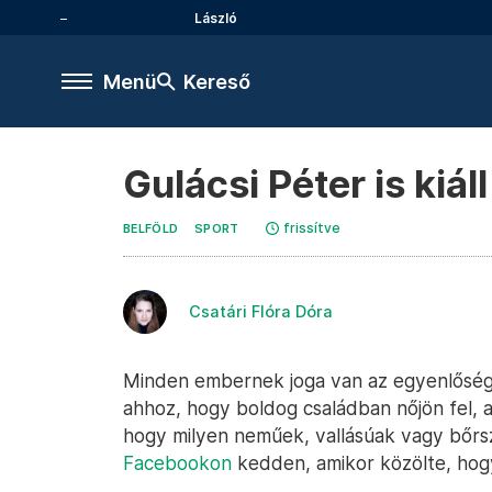
László
Menü
Kereső
Gulácsi Péter is kiá
frissítve
BELFÖLD
SPORT
Csatári Flóra Dóra
Minden embernek joga van az egyenlőség
ahhoz, hogy boldog családban nőjön fel, 
hogy milyen neműek, vallásúak vagy bőrszí
Facebookon
kedden, amikor közölte, hogy 