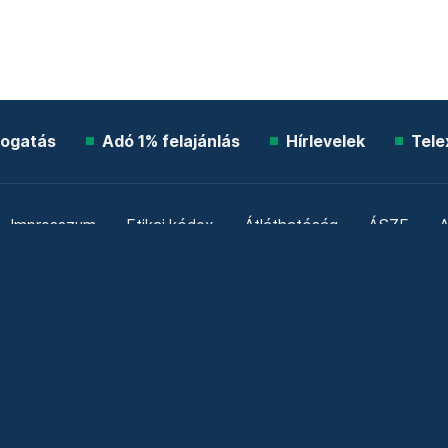
ogatás
Adó 1% felajánlás
Hírlevelek
Tele
Impresszum
Etikai kódex
Átláthatóság
ÁSZF
A
Süti beállítások
Szabályzatok
Kommentelési szabály