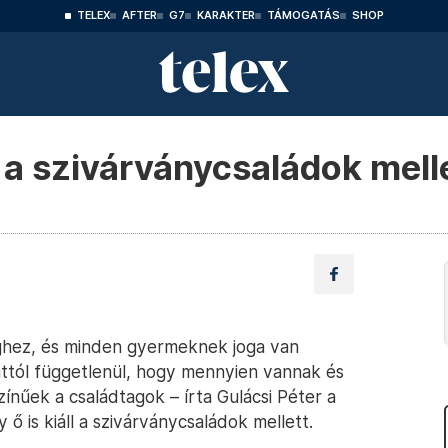
TELEX
AFTER
G7
KARAKTER
TÁMOGATÁS
SHOP
ll a szivárványcsaládok mell
hez, és minden gyermeknek joga van
attól függetlenül, hogy mennyien vannak és
nűek a családtagok – írta Gulácsi Péter a
ő is kiáll a szivárványcsaládok mellett.