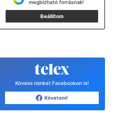
megbízható forrásnak!
Beállítom
Kövess minket Facebookon is!
Követem!