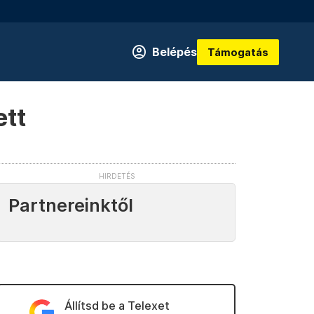
Belépés
Támogatás
ett
Partnereinktől
Állítsd be a Telexet