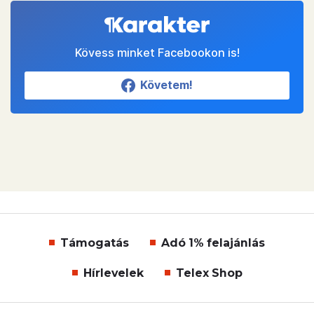
Kövess minket Facebookon is!
Követem!
Támogatás
Adó 1% felajánlás
Hírlevelek
Telex Shop