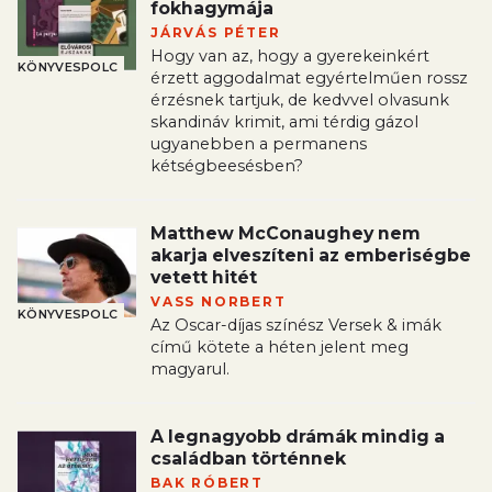
fokhagymája
JÁRVÁS PÉTER
Hogy van az, hogy a gyerekeinkért
KÖNYVESPOLC
érzett aggodalmat egyértelműen rossz
érzésnek tartjuk, de kedvvel olvasunk
skandináv krimit, ami térdig gázol
ugyanebben a permanens
kétségbeesésben?
Matthew McConaughey nem
akarja elveszíteni az emberiségbe
vetett hitét
VASS NORBERT
KÖNYVESPOLC
Az Oscar-díjas színész Versek & imák
című kötete a héten jelent meg
magyarul.
A legnagyobb drámák mindig a
családban történnek
BAK RÓBERT