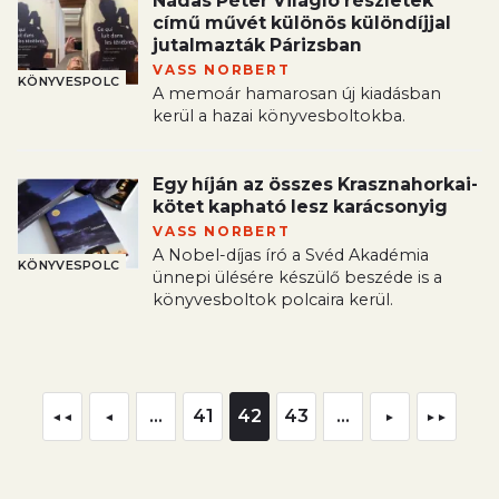
Nádas Péter Világló részletek
című művét különös különdíjjal
jutalmazták Párizsban
VASS NORBERT
KÖNYVESPOLC
A memoár hamarosan új kiadásban
kerül a hazai könyvesboltokba.
Egy híján az összes Krasznahorkai-
kötet kapható lesz karácsonyig
VASS NORBERT
A Nobel-díjas író a Svéd Akadémia
KÖNYVESPOLC
ünnepi ülésére készülő beszéde is a
könyvesboltok polcaira kerül.
...
41
42
43
...
◄◄
◄
►
►►