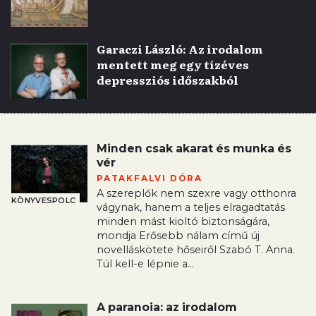
Garaczi László: Az irodalom
mentett meg egy tízéves
depressziós időszakból
Minden csak akarat és munka és
vér
PATAKFALVI DÓRA
A szereplők nem szexre vagy otthonra
KÖNYVESPOLC
vágynak, hanem a teljes elragadtatás
minden mást kioltó biztonságára,
mondja Erősebb nálam című új
novelláskötete hőseiről Szabó T. Anna.
Túl kell-e lépnie a...
A paranoia: az irodalom