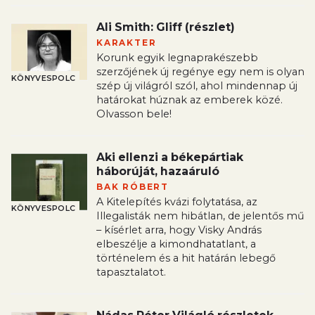
Ali Smith: Gliff (részlet)
KARAKTER
Korunk egyik legnaprakészebb
szerzőjének új regénye egy nem is olyan
KÖNYVESPOLC
szép új világról szól, ahol mindennap új
határokat húznak az emberek közé.
Olvasson bele!
Aki ellenzi a békepártiak
háborúját, hazaáruló
BAK RÓBERT
A Kitelepítés kvázi folytatása, az
KÖNYVESPOLC
Illegalisták nem hibátlan, de jelentős mű
– kísérlet arra, hogy Visky András
elbeszélje a kimondhatatlant, a
történelem és a hit határán lebegő
tapasztalatot.