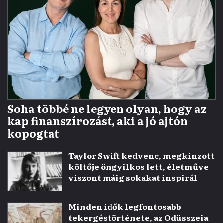
Soha többé ne legyen olyan, hogy az
kap finanszírozást, aki a jó ajtón
kopogtat
Taylor Swift kedvenc, megkínzott
költője öngyilkos lett, életműve
viszont máig sokakat inspirál
Minden idők legfontosabb
tekergéstörténete, az Odüsszeia