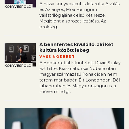
A hazai könyvpiacot is letarolta A válás
KÖNYVESPOLC
és Az anyós, Moa Herngren
válástrilógiájának első két része.
Megjelent a sorozat lezárása, Az
örökség.
A bennfentes kívülálló, aki két
kultúra között lebeg
VASS NORBERT
A Booker-díjjal kitüntetett David Szalay
KÖNYVESPOLC
azt hitte, Krasznahorkai Nobele után
magyar származású írónak idén nem
terem már babér. Élt Londonban, Dél-
Libanonban és Magyarországon is, a
művei mindig...