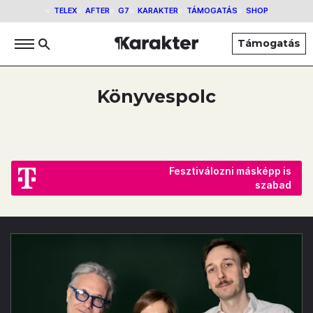
TELEX
AFTER
G7
KARAKTER
TÁMOGATÁS
SHOP
Támogatás
Könyvespolc
Fesztiválozni másképp is
szabad