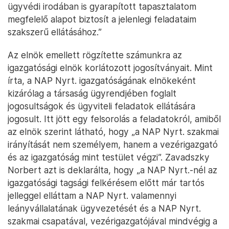
ügyvédi irodában is gyarapított tapasztalatom
megfelelő alapot biztosít a jelenlegi feladataim
szakszerű ellátásához.”
Az elnök emellett rögzítette számunkra az
igazgatósági elnök korlátozott jogosítványait. Mint
írta, a NAP Nyrt. igazgatóságának elnökeként
kizárólag a társaság ügyrendjében foglalt
jogosultságok és ügyviteli feladatok ellátására
jogosult. Itt jött egy felsorolás a feladatokról, amiből
az elnök szerint látható, hogy „a NAP Nyrt. szakmai
irányítását nem személyem, hanem a vezérigazgató
és az igazgatóság mint testület végzi”. Zavadszky
Norbert azt is deklarálta, hogy „a NAP Nyrt.-nél az
igazgatósági tagsági felkérésem előtt már tartós
jelleggel elláttam a NAP Nyrt. valamennyi
leányvállalatának ügyvezetését és a NAP Nyrt.
szakmai csapatával, vezérigazgatójával mindvégig a