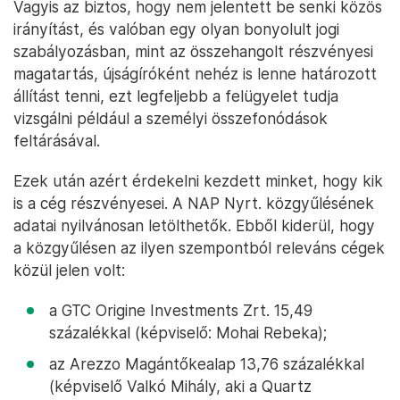
Vagyis az biztos, hogy nem jelentett be senki közös
irányítást, és valóban egy olyan bonyolult jogi
szabályozásban, mint az összehangolt részvényesi
magatartás, újságíróként nehéz is lenne határozott
állítást tenni, ezt legfeljebb a felügyelet tudja
vizsgálni például a személyi összefonódások
feltárásával.
Ezek után azért érdekelni kezdett minket, hogy kik
is a cég részvényesei. A NAP Nyrt. közgyűlésének
adatai nyilvánosan letölthetők. Ebből kiderül, hogy
a közgyűlésen az ilyen szempontból releváns cégek
közül jelen volt:
a GTC Origine Investments Zrt. 15,49
százalékkal (képviselő: Mohai Rebeka);
az Arezzo Magántőkealap 13,76 százalékkal
(képviselő Valkó Mihály, aki a Quartz