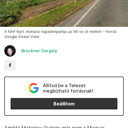
A NAP Nyrt. mohácsi napelemparkja az 56-os út mellett – Forrás:
Google Street View
Brückner Gergely
Állítsd be a Telexet
megbízható forrásnak!
Beállítom
Amióta Matolcsy György már nem a Magyar