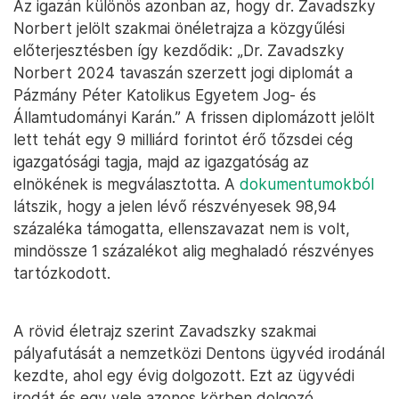
Az igazán különös azonban az, hogy dr. Zavadszky
Norbert jelölt szakmai önéletrajza a közgyűlési
előterjesztésben így kezdődik: „Dr. Zavadszky
Norbert 2024 tavaszán szerzett jogi diplomát a
Pázmány Péter Katolikus Egyetem Jog- és
Államtudományi Karán.” A frissen diplomázott jelölt
lett tehát egy 9 milliárd forintot érő tőzsdei cég
igazgatósági tagja, majd az igazgatóság az
elnökének is megválasztotta. A
dokumentumokból
látszik, hogy a jelen lévő részvényesek 98,94
százaléka támogatta, ellenszavazat nem is volt,
mindössze 1 százalékot alig meghaladó részvényes
tartózkodott.
A rövid életrajz szerint Zavadszky szakmai
pályafutását a nemzetközi Dentons ügyvéd irodánál
kezdte, ahol egy évig dolgozott. Ezt az ügyvédi
irodát és egy vele azonos körben dolgozó