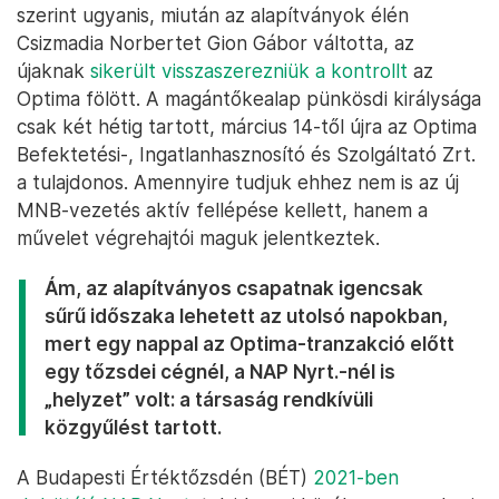
szerint ugyanis, miután az alapítványok élén
Csizmadia Norbertet Gion Gábor váltotta, az
újaknak
sikerült visszaszerezniük a kontrollt
az
Optima fölött. A magántőkealap pünkösdi királysága
csak két hétig tartott, március 14-től újra az Optima
Befektetési-, Ingatlanhasznosító és Szolgáltató Zrt.
a tulajdonos. Amennyire tudjuk ehhez nem is az új
MNB-vezetés aktív fellépése kellett, hanem a
művelet végrehajtói maguk jelentkeztek.
Ám, az alapítványos csapatnak igencsak
sűrű időszaka lehetett az utolsó napokban,
mert egy nappal az Optima-tranzakció előtt
egy tőzsdei cégnél, a NAP Nyrt.-nél is
„helyzet” volt: a társaság rendkívüli
közgyűlést tartott.
A Budapesti Értéktőzsdén (BÉT)
2021-ben