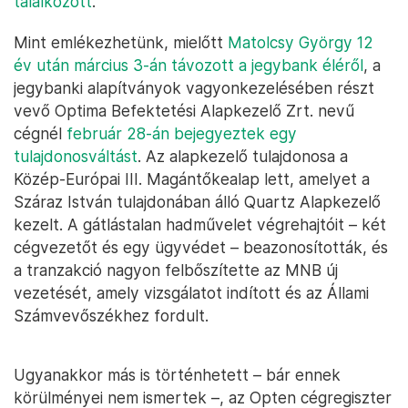
találkozott
.
Mint emlékezhetünk, mielőtt
Matolcsy György 12
év után március 3-án távozott a jegybank éléről
, a
jegybanki alapítványok vagyonkezelésében részt
vevő Optima Befektetési Alapkezelő Zrt. nevű
cégnél
február 28-án bejegyeztek egy
tulajdonosváltást
. Az alapkezelő tulajdonosa a
Közép-Európai III. Magántőkealap lett, amelyet a
Száraz István tulajdonában álló Quartz Alapkezelő
kezelt. A gátlástalan hadművelet végrehajtóit – két
cégvezetőt és egy ügyvédet – beazonosították, és
a tranzakció nagyon felbőszítette az MNB új
vezetését, amely vizsgálatot indított és az Állami
Számvevőszékhez fordult.
Ugyanakkor más is történhetett – bár ennek
körülményei nem ismertek –, az Opten cégregiszter