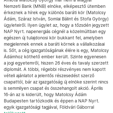
Nemzeti Bank (MNB) elnöke, elképesztő ütemben
érkeznek a hírek egy különös baráti kör (Matolcsy
Ádám, Száraz István, Somlai Bálint és Stofa György)
ügyleteiről. Ilyen ügylet az, hogy a tőzsdén jegyzett
NAP Nyrt. napenergiás cégnél a közelmúltban egy
egészen új tulajdonosi kör bukkant fel, amelyben
megjelennek ennek a baráti körnek a vállalkozásai
is. Sőt, a cég igazgatóságának élére is egy, Matolcsy
Ádámhoz köthető ember került. Szinte egyenesen
a jogi egyetemről, hiszen 26 éves és tavaly szerzett
diplomát. A többi, régebbi részvényes nem kapott
vételi ajánlatot a jelentős részesedést szerző
csapattól, bár az igazgatóság új elnöke szerint nincs
is semmilyen csapat és összehangolt akció. Április
16-án az is kiderült, hogy Matolcsy Ádám
Budapesten tartózkodik és éppen a NAP Nyrt.
egyik igazgatósági tagjával, Földvári Gáborral