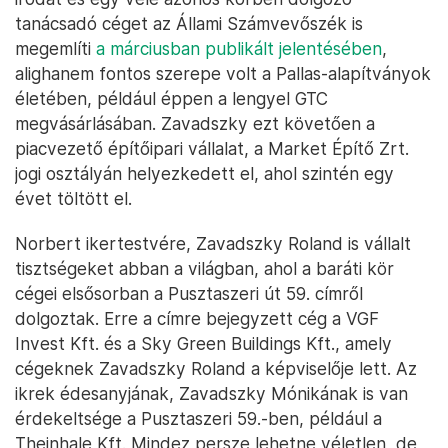
tanácsadó céget az Állami Számvevőszék is
megemlíti
a márciusban publikált jelentésében
,
alighanem fontos szerepe volt a Pallas-alapítványok
életében, például éppen a lengyel GTC
megvásárlásában. Zavadszky ezt követően a
piacvezető építőipari vállalat, a Market Építő Zrt.
jogi osztályán helyezkedett el, ahol szintén egy
évet töltött el.
Norbert ikertestvére, Zavadszky Roland is vállalt
tisztségeket abban a világban, ahol a baráti kör
cégei elsősorban a Pusztaszeri út 59. címről
dolgoztak. Erre a címre bejegyzett cég a VGF
Invest Kft. és a Sky Green Buildings Kft., amely
cégeknek Zavadszky Roland a képviselője lett. Az
ikrek édesanyjának, Zavadszky Mónikának is van
érdekeltsége a Pusztaszeri 59.-ben, például a
Theinhale Kft. Mindez persze lehetne véletlen, de