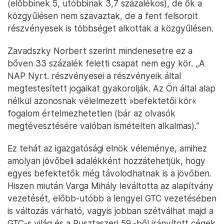
(előbbinek 5, utóbbinak 3,7 százalékos), de ők a
közgyűlésen nem szavaztak, de a fent felsorolt
részvényesek is többséget alkottak a közgyűlésen.
Zavadszky Norbert szerint mindenesetre ez a
bőven 33 százalék feletti csapat nem egy kör. „A
NAP Nyrt. részvényesei a részvényeik által
megtestesített jogaikat gyakorolják. Az Ön által alap
nélkül azonosnak vélelmezett »befektetői kör«
fogalom értelmezhetetlen (bár az olvasók
megtévesztésére valóban ismételten alkalmas).”
Ez tehát az igazgatósági elnök véleménye, amihez
amolyan jövőbeli adalékként hozzátehetjük, hogy
egyes befektetők még távolodhatnak is a jövőben.
Hiszen miután Varga Mihály leváltotta az alapítvány
vezetését, előbb-utóbb a lengyel GTC vezetésében
is változás várható, vagyis jobban szétválhat majd a
GTC-s világ és a Pusztaszeri 59.-ből irányított cégek