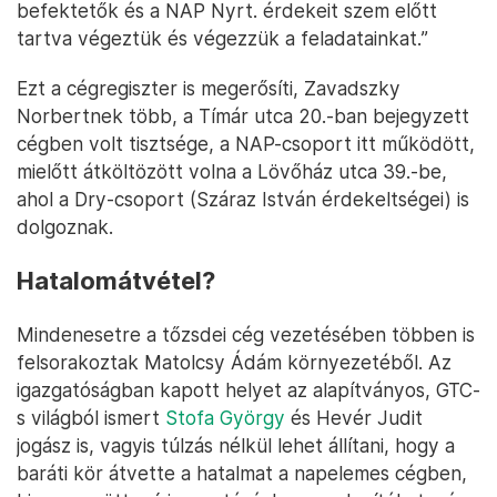
befektetők és a NAP Nyrt. érdekeit szem előtt
tartva végeztük és végezzük a feladatainkat.”
Ezt a cégregiszter is megerősíti, Zavadszky
Norbertnek több, a Tímár utca 20.-ban bejegyzett
cégben volt tisztsége, a NAP-csoport itt működött,
mielőtt átköltözött volna a Lövőház utca 39.-be,
ahol a Dry-csoport (Száraz István érdekeltségei) is
dolgoznak.
Hatalomátvétel?
Mindenesetre a tőzsdei cég vezetésében többen is
felsorakoztak Matolcsy Ádám környezetéből. Az
igazgatóságban kapott helyet az alapítványos, GTC-
s világból ismert
Stofa György
és Hevér Judit
jogász is, vagyis túlzás nélkül lehet állítani, hogy a
baráti kör átvette a hatalmat a napelemes cégben,