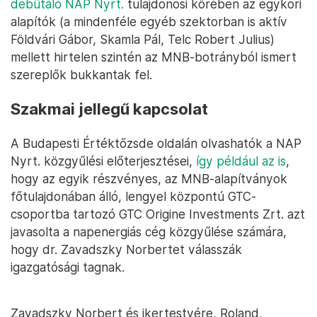
debütáló NAP Nyrt.
tulajdonosi körében az egykori
alapítók (a mindenféle egyéb szektorban is aktív
Földvári Gábor, Skamla Pál, Telc Robert Julius)
mellett hirtelen szintén az MNB-botrányból ismert
szereplők bukkantak fel.
Szakmai jellegű kapcsolat
A Budapesti Értéktőzsde oldalán olvashatók a NAP
Nyrt. közgyűlési előterjesztései,
így például az is
,
hogy az egyik részvényes, az MNB-alapítványok
főtulajdonában álló, lengyel központú GTC-
csoportba tartozó GTC Origine Investments Zrt. azt
javasolta a napenergiás cég közgyűlése számára,
hogy dr. Zavadszky Norbertet válasszák
igazgatósági tagnak.
Zavadszky Norbert és ikertestvére, Roland,