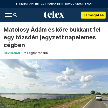
TELEX
AFTER
G7
KARAKTER
TÁMOGATÁS
SHOP
Támogatás
Matolcsy Ádám és köre bukkant fel
egy tőzsdén jegyzett napelemes
cégben
Legfontosabb
GAZDASÁG