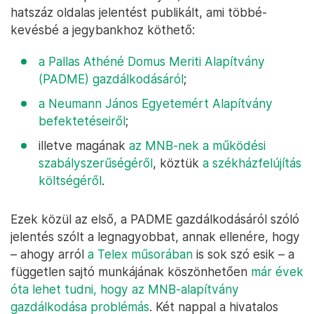
hatszáz oldalas jelentést publikált, ami többé-
kevésbé a jegybankhoz köthető:
a Pallas Athéné Domus Meriti Alapítvány
(PADME) gazdálkodásáról
;
a Neumann János Egyetemért Alapítvány
befektetéseiről
;
illetve magának
az MNB-nek a működési
szabályszerűségéről
, köztük
a székházfelújítás
költségéről
.
Ezek közül az első, a PADME gazdálkodásáról szóló
jelentés szólt a legnagyobbat, annak ellenére, hogy
– ahogy arról
a Telex műsorában
is sok szó esik – a
független sajtó munkájának köszönhetően
már évek
óta lehet tudni, hogy az MNB-alapítvány
gazdálkodása problémás
. Két nappal a hivatalos