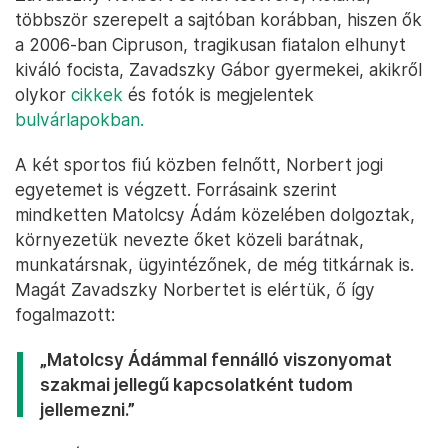
többször szerepelt a sajtóban korábban, hiszen ők
a 2006-ban Cipruson, tragikusan fiatalon elhunyt
kiváló focista, Zavadszky Gábor gyermekei, akikről
olykor
cikkek
és fotók is megjelentek
bulvárlapokban.
A két sportos fiú közben felnőtt, Norbert jogi
egyetemet is végzett. Forrásaink szerint
mindketten Matolcsy Ádám közelében dolgoztak,
környezetük nevezte őket közeli barátnak,
munkatársnak, ügyintézőnek, de még titkárnak is.
Magát Zavadszky Norbertet is elértük, ő így
fogalmazott:
„Matolcsy Ádámmal fennálló viszonyomat
szakmai jellegű kapcsolatként tudom
jellemezni.”