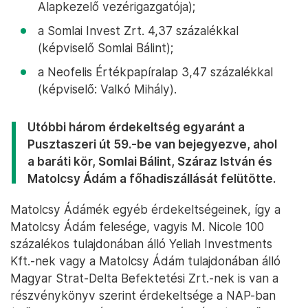
Alapkezelő vezérigazgatója);
a Somlai Invest Zrt. 4,37 százalékkal
(képviselő Somlai Bálint);
a Neofelis Értékpapíralap 3,47 százalékkal
(képviselő: Valkó Mihály).
Utóbbi három érdekeltség egyaránt a
Pusztaszeri út 59.-be van bejegyezve, ahol
a baráti kör, Somlai Bálint, Száraz István és
Matolcsy Ádám a főhadiszállását felütötte.
Matolcsy Ádámék egyéb érdekeltségeinek, így a
Matolcsy Ádám felesége, vagyis M. Nicole 100
százalékos tulajdonában álló Yeliah Investments
Kft.-nek vagy a Matolcsy Ádám tulajdonában álló
Magyar Strat-Delta Befektetési Zrt.-nek is van a
részvénykönyv szerint érdekeltsége a NAP-ban