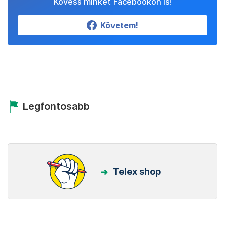
Kövess minket Facebookon is!
Követem!
Legfontosabb
Telex shop