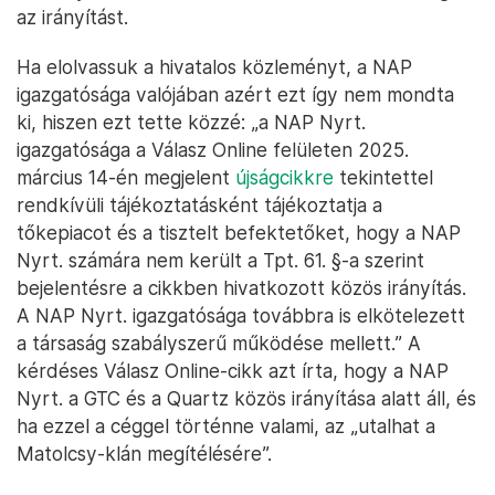
az irányítást.
Ha elolvassuk a hivatalos közleményt, a NAP
igazgatósága valójában azért ezt így nem mondta
ki, hiszen ezt tette közzé: „a NAP Nyrt.
igazgatósága a Válasz Online felületen 2025.
március 14-én megjelent
újságcikkre
tekintettel
rendkívüli tájékoztatásként tájékoztatja a
tőkepiacot és a tisztelt befektetőket, hogy a NAP
Nyrt. számára nem került a Tpt. 61. §-a szerint
bejelentésre a cikkben hivatkozott közös irányítás.
A NAP Nyrt. igazgatósága továbbra is elkötelezett
a társaság szabályszerű működése mellett.” A
kérdéses Válasz Online-cikk azt írta, hogy a NAP
Nyrt. a GTC és a Quartz közös irányítása alatt áll, és
ha ezzel a céggel történne valami, az „utalhat a
Matolcsy-klán megítélésére”.