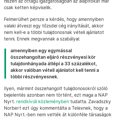
hiszen az öttagú igazgatóságban az alapítókat már
csak ketten képviselik.
Felmerülhet persze a kérdés, hogy amennyiben
valaki átveszi egy tőzsdei cég irányítását, akkor
nem kell-e a többi tulajdonosnak vételi ajánlatot
tenni. Ennek megvannak a szabályai:
amennyiben egy egymással
összehangoltan eljáró részvényesi kör
tulajdonhányada átlépi a 33 százalékot,
akkor valóban vételi ajánlatot kell tenni a
többi részvényesnek.
Ilyen, mármint összehangolt tulajdonosokról szóló
bejelentés azonban nem történt, ezt maga a NAP
Nyrt.
rendkívüli közleményben
tudatta. Zavadszky
Norbert ezt úgy kommentálta a Telexnek, hogy a
NAP Nyrt.-ben nem vették át különféle társaságok