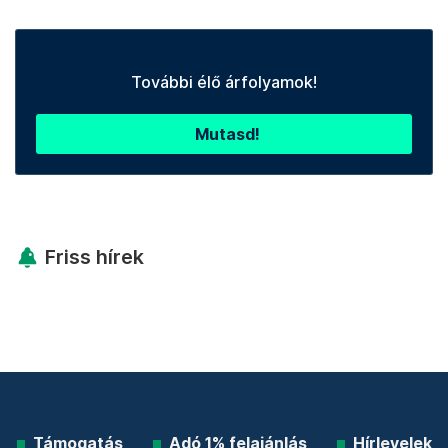
További élő árfolyamok!
Mutasd!
Friss hírek
Támogatás
Adó 1% felajánlás
Hírlevelek