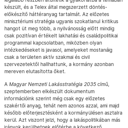
készült, és a Telex által megszerzett döntés-
előkészítő háttéranyag tartalmát. Az előzetes
minisztériumi stratégia ugyanis szokatlanul kritikus
hangot üt meg több, a nyilvánosság előtt mindig
csak pozitívan értékelt lakhatási és családpolitikai
programmal kapcsolatban, miközben olyan
intézkedéseket is javasol, amelyeket mostanáig
csak a területen aktív szakmai és civil
szervezetektől hallhattunk, a kormány azonban
mereven elutasította őket.
A
Magyar Nemzeti Lakásstratégia 2035
című,
szeptemberben elkészült dokumentum
információink szerint még csak egy előzetes
szakértői anyag, tehát nem azonos azzal, ami majd
később előterjesztésként a kormányülésen asztalra
kerül. Azt viszont jelzi, hogy a lakáspolitikában más
irányok kerülhetnek előtérbe a következő