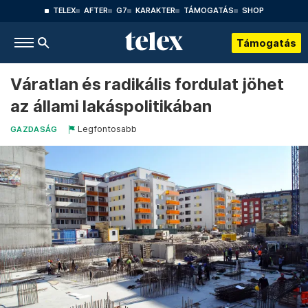
TELEX
AFTER
G7
KARAKTER
TÁMOGATÁS
SHOP
Támogatás
Váratlan és radikális fordulat jöhet
az állami lakáspolitikában
Legfontosabb
GAZDASÁG