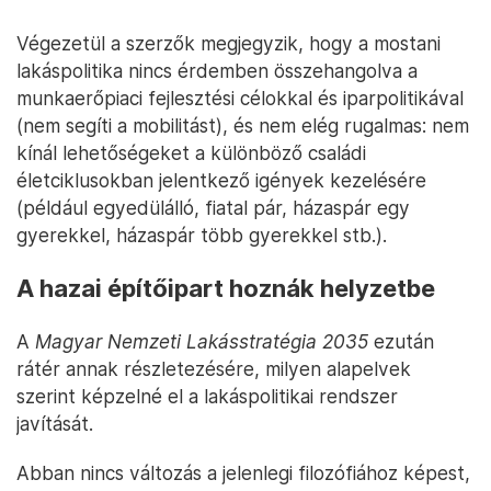
Végezetül a szerzők megjegyzik, hogy a mostani
lakáspolitika nincs érdemben összehangolva a
munkaerőpiaci fejlesztési célokkal és iparpolitikával
(nem segíti a mobilitást), és nem elég rugalmas: nem
kínál lehetőségeket a különböző családi
életciklusokban jelentkező igények kezelésére
(például egyedülálló, fiatal pár, házaspár egy
gyerekkel, házaspár több gyerekkel stb.).
A hazai építőipart hoznák helyzetbe
A
Magyar Nemzeti Lakásstratégia 2035
ezután
rátér annak részletezésére, milyen alapelvek
szerint képzelné el a lakáspolitikai rendszer
javítását.
Abban nincs változás a jelenlegi filozófiához képest,