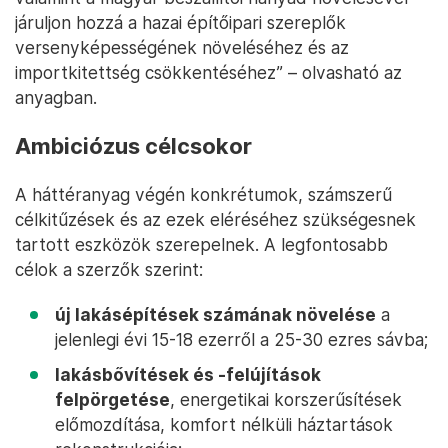
járuljon hozzá a hazai építőipari szereplők
versenyképességének növeléséhez és az
importkitettség csökkentéséhez” – olvasható az
anyagban.
Ambiciózus célcsokor
A háttéranyag végén konkrétumok, számszerű
célkitűzések és az ezek eléréséhez szükségesnek
tartott eszközök szerepelnek. A legfontosabb
célok a szerzők szerint:
új lakásépítések számának növelése
a
jelenlegi évi 15-18 ezerről a 25-30 ezres sávba;
lakásbővítések és -felújítások
felpörgetése
, energetikai korszerűsítések
előmozdítása, komfort nélküli háztartások