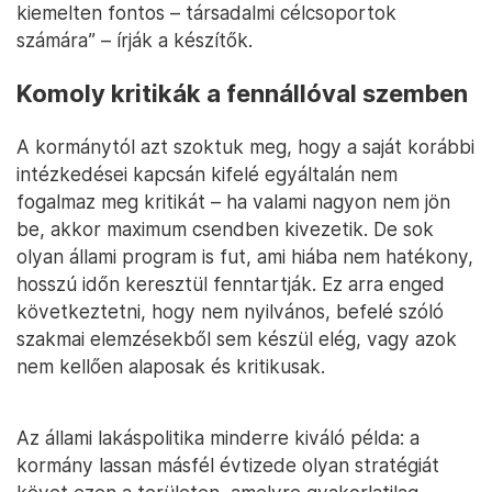
kiemelten fontos – társadalmi célcsoportok
számára” – írják a készítők.
Komoly kritikák a fennállóval szemben
A kormánytól azt szoktuk meg, hogy a saját korábbi
intézkedései kapcsán kifelé egyáltalán nem
fogalmaz meg kritikát – ha valami nagyon nem jön
be, akkor maximum csendben kivezetik. De sok
olyan állami program is fut, ami hiába nem hatékony,
hosszú időn keresztül fenntartják. Ez arra enged
következtetni, hogy nem nyilvános, befelé szóló
szakmai elemzésekből sem készül elég, vagy azok
nem kellően alaposak és kritikusak.
Az állami lakáspolitika minderre kiváló példa: a
kormány lassan másfél évtizede olyan stratégiát