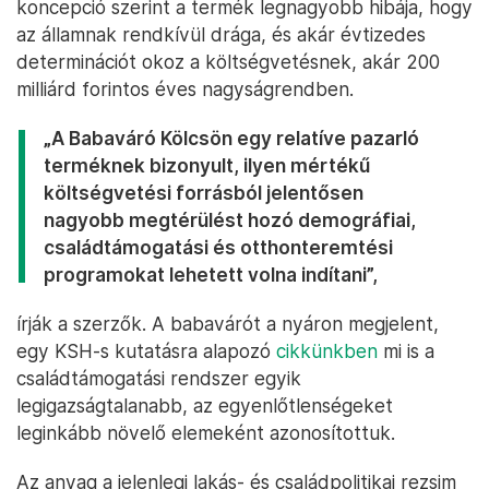
koncepció szerint a termék legnagyobb hibája, hogy
az államnak rendkívül drága, és akár évtizedes
determinációt okoz a költségvetésnek, akár 200
milliárd forintos éves nagyságrendben.
„A Babaváró Kölcsön egy relatíve pazarló
terméknek bizonyult, ilyen mértékű
költségvetési forrásból jelentősen
nagyobb megtérülést hozó demográfiai,
családtámogatási és otthonteremtési
programokat lehetett volna indítani”,
írják a szerzők. A babavárót a nyáron megjelent,
egy KSH-s kutatásra alapozó
cikkünkben
mi is a
családtámogatási rendszer egyik
legigazságtalanabb, az egyenlőtlenségeket
leginkább növelő elemeként azonosítottuk.
Az anyag a jelenlegi lakás- és családpolitikai rezsim