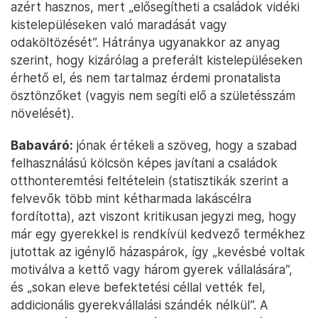
azért hasznos, mert „elősegítheti a családok vidéki
kistelepüléseken való maradását vagy
odaköltözését”. Hátránya ugyanakkor az anyag
szerint, hogy kizárólag a preferált kistelepüléseken
érhető el, és nem tartalmaz érdemi pronatalista
ösztönzőket (vagyis nem segíti elő a születésszám
növelését).
Babaváró:
jónak értékeli a szöveg, hogy a szabad
felhasználású kölcsön képes javítani a családok
otthonteremtési feltételein (statisztikák szerint a
felvevők több mint kétharmada lakáscélra
fordította), azt viszont kritikusan jegyzi meg, hogy
már egy gyerekkel is rendkívül kedvező termékhez
jutottak az igénylő házaspárok, így „kevésbé voltak
motiválva a kettő vagy három gyerek vállalására”,
és „sokan eleve befektetési céllal vették fel,
addicionális gyerekvállalási szándék nélkül”. A