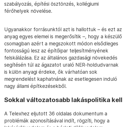
szabályozás, építési ösztönzés, kollégiumi
férőhelyek növelése.
Ugyanakkor forrásunktól azt is hallottuk – és ezt az
anyag egyes elemei is megerősítik –, hogy a készülő
csomagban azért a megszokott módon elsődleges
fontosságú lesz az építőipar teljesítményének
felskálázása. Ez az általános gazdasági növekedés
segítésén túl az ágazatot uraló NER-holdudvarnak
is külön anyagi érdeke, ők várhatóan sok
megrendelést kaphatnának az esetlegesen induló
nagy állami építkezésekből.
Sokkal változatosabb lakáspolitika kell
A Telexhez eljutott 36 oldalas dokumentum a
problémák azonosításával indít, rögzíti, hogy a