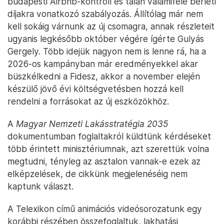
budapesti Airbnb-kontroll és talán valamiféle bérleti
díjakra vonatkozó szabályozás. Állítólag már nem
kell sokáig várnunk az új csomagra, annak részleteit
ugyanis legkésőbb október végére ígérte Gulyás
Gergely. Több idejük nagyon nem is lenne rá, ha a
2026-os kampányban már eredményekkel akar
büszkélkedni a Fidesz, akkor a november elején
készülő jövő évi költségvetésben hozzá kell
rendelni a forrásokat az új eszközökhöz.
A
Magyar Nemzeti Lakásstratégia 2035
dokumentumban foglaltakról küldtünk kérdéseket
több érintett minisztériumnak, azt szerettük volna
megtudni, tényleg az asztalon vannak-e ezek az
elképzelések, de cikkünk megjelenéséig nem
kaptunk választ.
A Telexikon című animációs videósorozatunk egy
korábbi részében összefoglaltuk, lakhatási