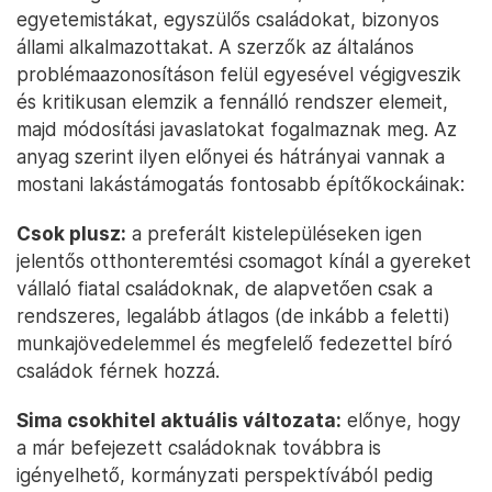
egyetemistákat, egyszülős családokat, bizonyos
állami alkalmazottakat. A szerzők az általános
problémaazonosításon felül egyesével végigveszik
és kritikusan elemzik a fennálló rendszer elemeit,
majd módosítási javaslatokat fogalmaznak meg. Az
anyag szerint ilyen előnyei és hátrányai vannak a
mostani lakástámogatás fontosabb építőkockáinak:
Csok plusz:
a preferált kistelepüléseken igen
jelentős otthonteremtési csomagot kínál a gyereket
vállaló fiatal családoknak, de alapvetően csak a
rendszeres, legalább átlagos (de inkább a feletti)
munkajövedelemmel és megfelelő fedezettel bíró
családok férnek hozzá.
Sima csokhitel aktuális változata:
előnye, hogy
a már befejezett családoknak továbbra is
igényelhető, kormányzati perspektívából pedig