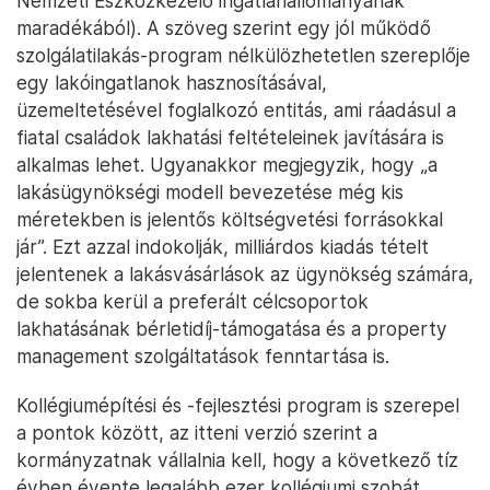
Nemzeti Eszközkezelő ingatlanállományának
maradékából). A szöveg szerint egy jól működő
szolgálatilakás-program nélkülözhetetlen szereplője
egy lakóingatlanok hasznosításával,
üzemeltetésével foglalkozó entitás, ami ráadásul a
fiatal családok lakhatási feltételeinek javítására is
alkalmas lehet. Ugyanakkor megjegyzik, hogy „a
lakásügynökségi modell bevezetése még kis
méretekben is jelentős költségvetési forrásokkal
jár”. Ezt azzal indokolják, milliárdos kiadás tételt
jelentenek a lakásvásárlások az ügynökség számára,
de sokba kerül a preferált célcsoportok
lakhatásának bérletidíj-támogatása és a property
management szolgáltatások fenntartása is.
Kollégiumépítési és -fejlesztési program is szerepel
a pontok között, az itteni verzió szerint a
kormányzatnak vállalnia kell, hogy a következő tíz
évben évente legalább ezer kollégiumi szobát