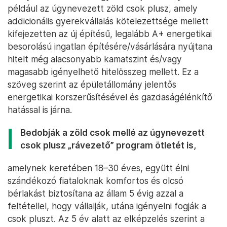
például az úgynevezett zöld csok plusz, amely
addicionális gyerekvállalás kötelezettsége mellett
kifejezetten az új építésű, legalább A+ energetikai
besorolású ingatlan építésére/vásárlására nyújtana
hitelt még alacsonyabb kamatszint és/vagy
magasabb igényelhető hitelösszeg mellett. Ez a
szöveg szerint az épületállomány jelentős
energetikai korszerűsítésével és gazdaságélénkítő
hatással is járna.
Bedobják a zöld csok mellé az úgynevezett
csok plusz „rávezető” program ötletét is,
amelynek keretében 18–30 éves, együtt élni
szándékozó fiataloknak komfortos és olcsó
bérlakást biztosítana az állam 5 évig azzal a
feltétellel, hogy vállalják, utána igényelni fogják a
csok pluszt. Az 5 év alatt az elképzelés szerint a