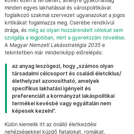
követ ezen a területen, amelyre gyakorlatilag
minden egyes lakhatással és várospolitikával
foglalkozó szakmai szervezet ugyanazokat a jogos
kritikákat fogalmazza meg. Cserébe rendkívül
drága, és
még az olyan hozzárendelt célokat sem
szolgálja a legjobban, mint a gyerekszám növelése
.
A
Magyar Nemzeti Lakásstratégia 2035
e
tekintetben már mindenképp előrelépés:
az anyag leszögezi, hogy „számos olyan
társadalmi célcsoport és családi életciklus/
élethelyzet azonosítható, amelyek
specifikus lakhatási igényeit és
preferenciáit a kormányzat lakáspolitikai
termékei kevésbé vagy egyáltalán nem
képesek kezelni”.
Külön kiemelik itt az önálló életkezdési
nehézségekkel küzdő fiatalokat, romákat,