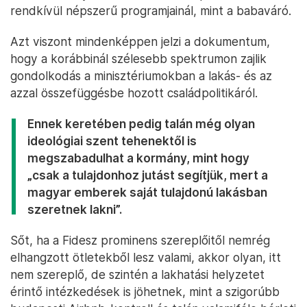
rendkívül népszerű programjainál, mint a babaváró.
Azt viszont mindenképpen jelzi a dokumentum,
hogy a korábbinál szélesebb spektrumon zajlik
gondolkodás a minisztériumokban a lakás- és az
azzal összefüggésbe hozott családpolitikáról.
Ennek keretében pedig talán még olyan
ideológiai szent tehenektől is
megszabadulhat a kormány, mint hogy
„csak a tulajdonhoz jutást segítjük, mert a
magyar emberek saját tulajdonú lakásban
szeretnek lakni”.
Sőt, ha a Fidesz prominens szereplőitől nemrég
elhangzott ötletekből lesz valami, akkor olyan, itt
nem szereplő, de szintén a lakhatási helyzetet
érintő intézkedések is jöhetnek, mint a szigorúbb