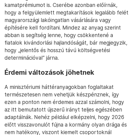
kamatprémiumot is. Cserébe azonban előírnák,
hogy a felgyülemlett megtakarítások legalább felét
magyarországi lakóingatlan vásárlására vagy
építésére kell fordítani. Mindez az anyag szerint
abban is segítség lenne, hogy csökkentené a
fiatalok kivándorlási hajlandóságát, bár megjegyzik,
hogy „jelentős és hosszú távú költségvetési
determinációval” járna.
Érdemi változások jöhetnek
A minisztériumi háttéranyagokban foglaltakat
természetesen nem vehetjük készpénznek, így
ezen a ponton nem érdemes azzal számolni, hogy
az itt bemutatott újszerű irányt teljes egészében
adaptálnák. Nehéz például elképzelni, hogy 2026
előtt visszavonulót fújna a kormány olyan drága és
nem hatékony, viszont kiemelt csoportoknál