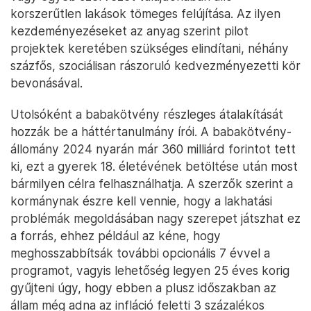
korszerűtlen lakások tömeges felújítása. Az ilyen
kezdeményezéseket az anyag szerint pilot
projektek keretében szükséges elindítani, néhány
százfős, szociálisan rászoruló kedvezményezetti kör
bevonásával.
Utolsóként a babakötvény részleges átalakítását
hozzák be a háttértanulmány írói. A babakötvény-
állomány 2024 nyarán már 360 milliárd forintot tett
ki, ezt a gyerek 18. életévének betöltése után most
bármilyen célra felhasználhatja. A szerzők szerint a
kormánynak észre kell vennie, hogy a lakhatási
problémák megoldásában nagy szerepet játszhat ez
a forrás, ehhez például az kéne, hogy
meghosszabbítsák további opcionális 7 évvel a
programot, vagyis lehetőség legyen 25 éves korig
gyűjteni úgy, hogy ebben a plusz időszakban az
állam még adna az infláció feletti 3 százalékos