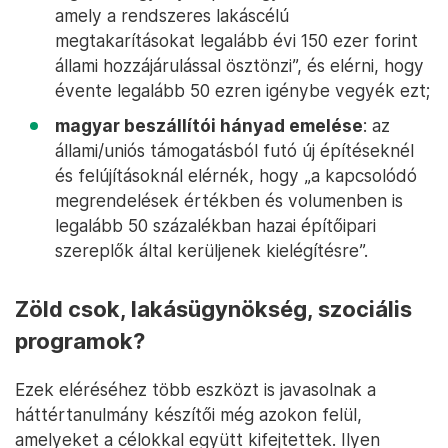
amely a rendszeres lakáscélú
megtakarításokat legalább évi 150 ezer forint
állami hozzájárulással ösztönzi”, és elérni, hogy
évente legalább 50 ezren igénybe vegyék ezt;
magyar beszállítói hányad emelése
: az
állami/uniós támogatásból futó új építéseknél
és felújításoknál elérnék, hogy „a kapcsolódó
megrendelések értékben és volumenben is
legalább 50 százalékban hazai építőipari
szereplők által kerüljenek kielégítésre”.
Zöld csok, lakásügynökség, szociális
programok?
Ezek eléréséhez több eszközt is javasolnak a
háttértanulmány készítői még azokon felül,
amelyeket a célokkal együtt kifejtettek. Ilyen