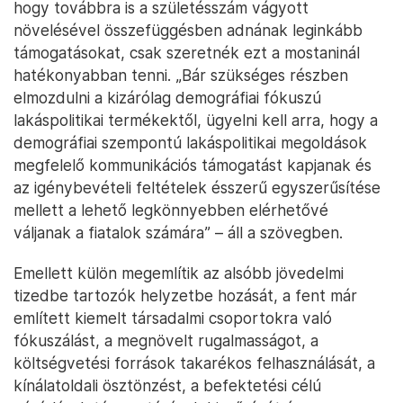
hogy továbbra is a születésszám vágyott
növelésével összefüggésben adnának leginkább
támogatásokat, csak szeretnék ezt a mostaninál
hatékonyabban tenni. „Bár szükséges részben
elmozdulni a kizárólag demográfiai fókuszú
lakáspolitikai termékektől, ügyelni kell arra, hogy a
demográfiai szempontú lakáspolitikai megoldások
megfelelő kommunikációs támogatást kapjanak és
az igénybevételi feltételek ésszerű egyszerűsítése
mellett a lehető legkönnyebben elérhetővé
váljanak a fiatalok számára” – áll a szövegben.
Emellett külön megemlítik az alsóbb jövedelmi
tizedbe tartozók helyzetbe hozását, a fent már
említett kiemelt társadalmi csoportokra való
fókuszálást, a megnövelt rugalmasságot, a
költségvetési források takarékos felhasználását, a
kínálatoldali ösztönzést, a befektetési célú