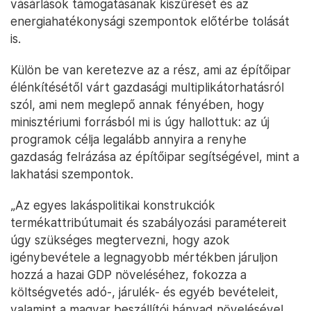
vásárlások támogatásának kiszűrését és az
energiahatékonysági szempontok előtérbe tolását
is.
Külön be van keretezve az a rész, ami az építőipar
élénkítésétől várt gazdasági multiplikátorhatásról
szól, ami nem meglepő annak fényében, hogy
minisztériumi forrásból mi is úgy hallottuk: az új
programok célja legalább annyira a renyhe
gazdaság felrázása az építőipar segítségével, mint a
lakhatási szempontok.
„Az egyes lakáspolitikai konstrukciók
termékattribútumait és szabályozási paramétereit
úgy szükséges megtervezni, hogy azok
igénybevétele a legnagyobb mértékben járuljon
hozzá a hazai GDP növeléséhez, fokozza a
költségvetés adó-, járulék- és egyéb bevételeit,
valamint a magyar beszállítói hányad növelésével