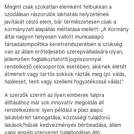
Megint csak szokatlan elemként felbukkan a
szociálisan rászorulók lakhatási helyzetének
javítását célzó elem, bár természetesen csak a
kormányzati alapállás méltatása mellett: „A Kormány
által nagyon helyesen vallott munkaalapú
társadalompolitika keretrendszerében is szükség
van az állam erőteljesebb szerepvállalására olyan,
jellemzően foglalkoztatotti jogviszonnyal
rendelkező célcsoportok esetében, akiknek életét
átmeneti vagy tartós sokkok rázták meg (pl. válás,
haláleset, testi vagy szellemi fogyatékossá válás)”.
A szerzők szerint az ilyen emberek talpra
állításához már sok innovatív megoldás áll
rendelkezésre: ilyen például a piaci alapú
lakásbérlet támogatása, közösségi tulajdonú
lakások/házak kedvezményes bérbeadása, állam
vagy egyéb szervezet tulajdonában álló