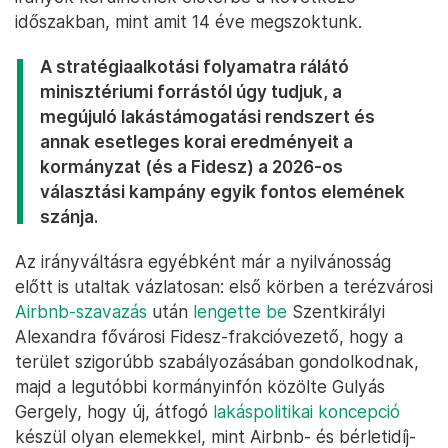
időszakban, mint amit 14 éve megszoktunk.
A stratégiaalkotási folyamatra rálátó
minisztériumi forrástól úgy tudjuk, a
megújuló lakástámogatási rendszert és
annak esetleges korai eredményeit a
kormányzat (és a Fidesz) a 2026-os
választási kampány egyik fontos elemének
szánja.
Az irányváltásra egyébként már a nyilvánosság
előtt is utaltak vázlatosan: első körben a terézvárosi
Airbnb-szavazás
után
lengette be
Szentkirályi
Alexandra fővárosi Fidesz-frakcióvezető, hogy a
terület szigorúbb szabályozásában gondolkodnak,
majd a legutóbbi kormányinfón közölte Gulyás
Gergely, hogy új, átfogó
lakáspolitikai koncepció
készül olyan elemekkel, mint Airbnb- és bérletidíj-