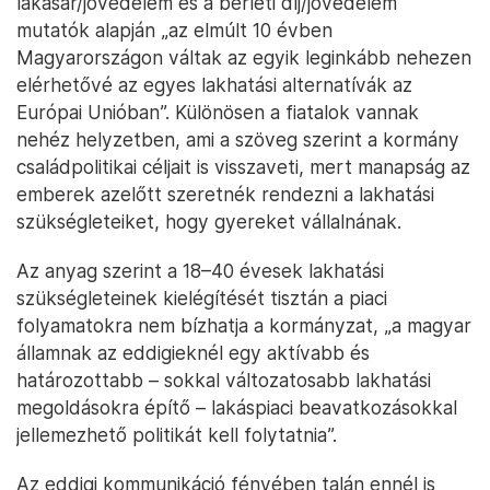
lakásár/jövedelem és a bérleti díj/jövedelem
mutatók alapján „az elmúlt 10 évben
Magyarországon váltak az egyik leginkább nehezen
elérhetővé az egyes lakhatási alternatívák az
Európai Unióban”. Különösen a fiatalok vannak
nehéz helyzetben, ami a szöveg szerint a kormány
családpolitikai céljait is visszaveti, mert manapság az
emberek azelőtt szeretnék rendezni a lakhatási
szükségleteiket, hogy gyereket vállalnának.
Az anyag szerint a 18–40 évesek lakhatási
szükségleteinek kielégítését tisztán a piaci
folyamatokra nem bízhatja a kormányzat, „a magyar
államnak az eddigieknél egy aktívabb és
határozottabb – sokkal változatosabb lakhatási
megoldásokra építő – lakáspiaci beavatkozásokkal
jellemezhető politikát kell folytatnia”.
Az eddigi kommunikáció fényében talán ennél is