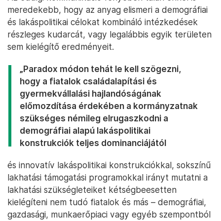
meredekebb, hogy az anyag elismeri a demográfiai
és lakáspolitikai célokat kombináló intézkedések
részleges kudarcát, vagy legalábbis egyik területen
sem kielégítő eredményeit.
„Paradox módon tehát le kell szögezni,
hogy a fiatalok családalapítási és
gyermekvállalási hajlandóságának
előmozdítása érdekében a kormányzatnak
szükséges némileg elrugaszkodni a
demográfiai alapú lakáspolitikai
konstrukciók teljes dominanciájától
és innovatív lakáspolitikai konstrukciókkal, sokszínű
lakhatási támogatási programokkal irányt mutatni a
lakhatási szükségleteiket kétségbeesetten
kielégíteni nem tudó fiatalok és más – demográfiai,
gazdasági, munkaerőpiaci vagy egyéb szempontból