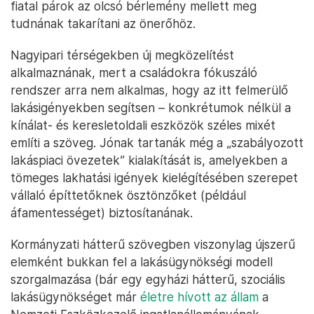
fiatal párok az olcsó bérlemény mellett meg
tudnának takarítani az önerőhöz.
Nagyipari térségekben új megközelítést
alkalmaznának, mert a családokra fókuszáló
rendszer arra nem alkalmas, hogy az itt felmerülő
lakásigényekben segítsen – konkrétumok nélkül a
kínálat- és keresletoldali eszközök széles mixét
említi a szöveg. Jónak tartanák még a „szabályozott
lakáspiaci övezetek” kialakítását is, amelyekben a
tömeges lakhatási igények kielégítésében szerepet
vállaló építtetőknek ösztönzőket (például
áfamentességet) biztosítanának.
Kormányzati hátterű szövegben viszonylag újszerű
elemként bukkan fel a lakásügynökségi modell
szorgalmazása (bár egy egyházi hátterű, szociális
lakásügynökséget már
életre hívott az állam
a