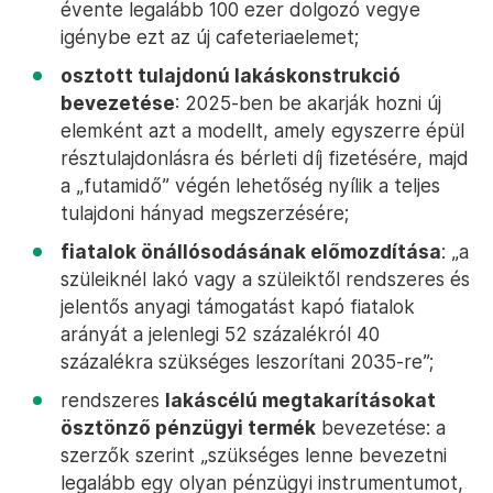
évente legalább 100 ezer dolgozó vegye
igénybe ezt az új cafeteriaelemet;
osztott tulajdonú lakáskonstrukció
bevezetése
: 2025-ben be akarják hozni új
elemként azt a modellt, amely egyszerre épül
résztulajdonlásra és bérleti díj fizetésére, majd
a „futamidő” végén lehetőség nyílik a teljes
tulajdoni hányad megszerzésére;
fiatalok önállósodásának előmozdítása
: „a
szüleiknél lakó vagy a szüleiktől rendszeres és
jelentős anyagi támogatást kapó fiatalok
arányát a jelenlegi 52 százalékról 40
százalékra szükséges leszorítani 2035-re”;
rendszeres
lakáscélú megtakarításokat
ösztönző pénzügyi termék
bevezetése: a
szerzők szerint „szükséges lenne bevezetni
legalább egy olyan pénzügyi instrumentumot,