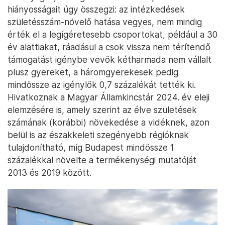
hiányosságait úgy összegzi: az intézkedések
születésszám-növelő hatása vegyes, nem mindig
érték el a legígéretesebb csoportokat, például a 30
év alattiakat, ráadásul a csok vissza nem térítendő
támogatást igénybe vevők kétharmada nem vállalt
plusz gyereket, a háromgyerekesek pedig
mindössze az igénylők 0,7 százalékát tették ki.
Hivatkoznak a Magyar Államkincstár 2024. év eleji
elemzésére is, amely szerint az élve születések
számának (korábbi) növekedése a vidéknek, azon
belül is az északkeleti szegényebb régióknak
tulajdonítható, míg Budapest mindössze 1
százalékkal növelte a termékenységi mutatóját
2013 és 2019 között.