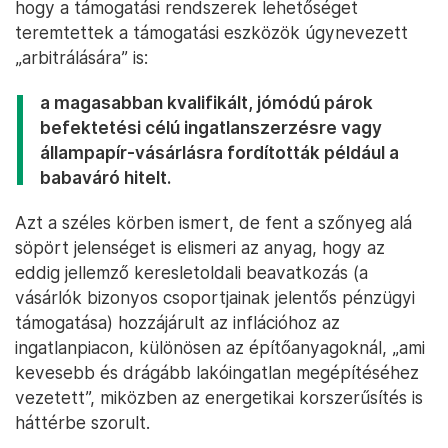
hogy a támogatási rendszerek lehetőséget
teremtettek a támogatási eszközök úgynevezett
„arbitrálására” is:
a magasabban kvalifikált, jómódú párok
befektetési célú ingatlanszerzésre vagy
állampapír-vásárlásra fordították például a
babaváró hitelt.
Azt a széles körben ismert, de fent a szőnyeg alá
söpört jelenséget is elismeri az anyag, hogy az
eddig jellemző keresletoldali beavatkozás (a
vásárlók bizonyos csoportjainak jelentős pénzügyi
támogatása) hozzájárult az inflációhoz az
ingatlanpiacon, különösen az építőanyagoknál, „ami
kevesebb és drágább lakóingatlan megépítéséhez
vezetett”, miközben az energetikai korszerűsítés is
háttérbe szorult.