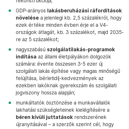
rekonstrukciója;
GDP-arányos
lakásberuházási ráfordítások
növelése
a jelenlegi kb. 2,5 százalékról, hogy
ezek értéke minden évben érje el a V4-
országok átlagát, kb. 3 százalékot, majd 2035-
re az 5 százalékot;
nagyszabású
szolgálatilakás-programok
indítása
az állami életpályákon dolgozók
számára: évente összesen 3-5 ezer új
szolgálati lakás építése vagy magas minőségű
felújítása, bérletidíj-kedvezmények az
ezekben lakóknak gyerekszám és szolgálati
jogviszony hossza alapján;
munkáltatók ösztönzése a munkavállalók
lakhatási szükségleteinek kielégítésére a
béren kívüli juttatások
rendszerének
újranyitásával – a szerzők szerint cél, hogy