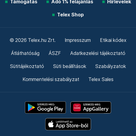
Támogatás
Adó 1% felajánlás
Hírlevelek
Telex Shop
© 2026 Telex.hu Zrt.
Impresszum
Etikai kódex
Átláthatóság
ÁSZF
Adatkezelési tájékoztató
Sütitájékoztató
Süti beállítások
Szabályzatok
Kommentelési szabályzat
Telex Sales