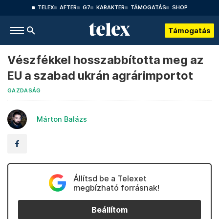
TELEX
AFTER
G7
KARAKTER
TÁMOGATÁS
SHOP
Támogatás
Vészfékkel hosszabbította meg az
EU a szabad ukrán agrárimportot
GAZDASÁG
Márton Balázs
Állítsd be a Telexet
megbízható forrásnak!
Beállítom