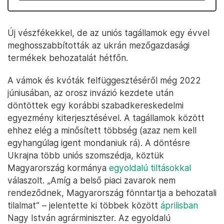
Új vészfékekkel, de az uniós tagállamok egy évvel
meghosszabbították az ukrán mezőgazdasági
termékek behozatalát hétfőn.
A vámok és kvóták felfüggesztéséről még 2022
júniusában, az orosz invázió kezdete után
döntöttek egy korábbi szabadkereskedelmi
egyezmény kiterjesztésével. A tagállamok között
ehhez elég a minősített többség (azaz nem kell
egyhangúlag igent mondaniuk rá). A döntésre
Ukrajna több uniós szomszédja, köztük
Magyarország kormánya
egyoldalú tiltásokkal
válaszolt. „Amíg a belső piaci zavarok nem
rendeződnek, Magyarország fönntartja a behozatali
tilalmat” – jelentette ki többek között
áprilisban
Nagy István agrárminiszter. Az egyoldalú