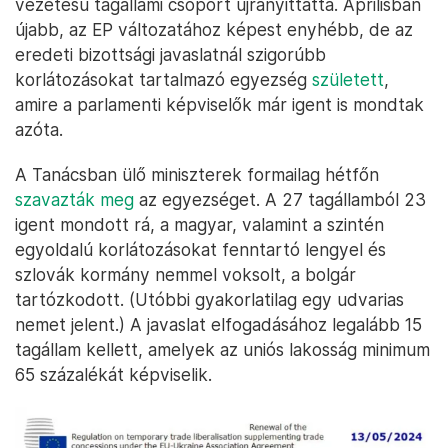
vezetésű tagállami csoport újranyittatta. Áprilisban
újabb, az EP változatához képest enyhébb, de az
eredeti bizottsági javaslatnál szigorúbb
korlátozásokat tartalmazó egyezség
született
,
amire a parlamenti képviselők már igent is mondtak
azóta.
A Tanácsban ülő miniszterek formailag hétfőn
szavazták meg
az egyezséget. A 27 tagállamból 23
igent mondott rá, a magyar, valamint a szintén
egyoldalú korlátozásokat fenntartó lengyel és
szlovák kormány nemmel voksolt, a bolgár
tartózkodott. (Utóbbi gyakorlatilag egy udvarias
nemet jelent.) A javaslat elfogadásához legalább 15
tagállam kellett, amelyek az uniós lakosság minimum
65 százalékát képviselik.