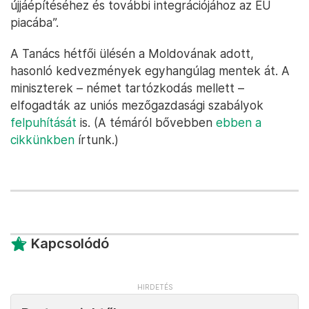
újjáépítéséhez és további integrációjához az EU
piacába”.
A Tanács hétfői ülésén a Moldovának adott,
hasonló kedvezmények egyhangúlag mentek át. A
miniszterek – német tartózkodás mellett –
elfogadták az uniós mezőgazdasági szabályok
felpuhítását
is. (A témáról bővebben
ebben a
cikkünkben
írtunk.)
Kapcsolódó