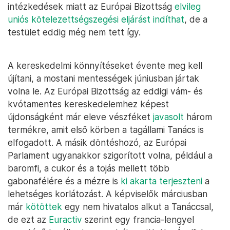
intézkedések miatt az Európai Bizottság
elvileg
uniós kötelezettségszegési eljárást indíthat
, de a
testület eddig még nem tett így.
A kereskedelmi könnyítéseket évente meg kell
újítani, a mostani mentességek júniusban jártak
volna le. Az Európai Bizottság az eddigi vám- és
kvótamentes kereskedelemhez képest
újdonságként már eleve vészféket
javasolt
három
termékre, amit első körben a tagállami Tanács is
elfogadott. A másik döntéshozó, az Európai
Parlament ugyanakkor szigorított volna, például a
baromfi, a cukor és a tojás mellett több
gabonafélére és a mézre is
ki akarta terjeszteni
a
lehetséges korlátozást. A képviselők márciusban
már
kötöttek
egy nem hivatalos alkut a Tanáccsal,
de ezt az
Euractiv
szerint egy francia-lengyel