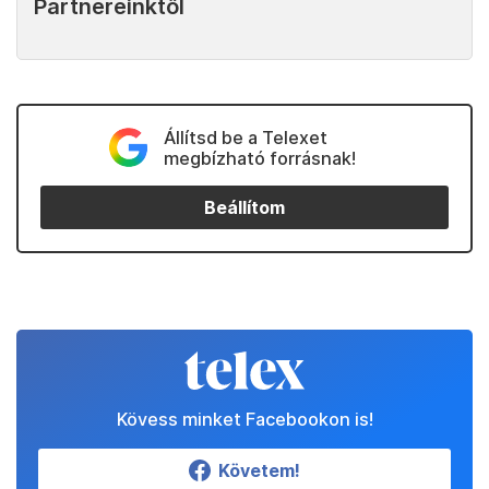
Partnereinktől
Állítsd be a Telexet
megbízható forrásnak!
Beállítom
Kövess minket Facebookon is!
Követem!