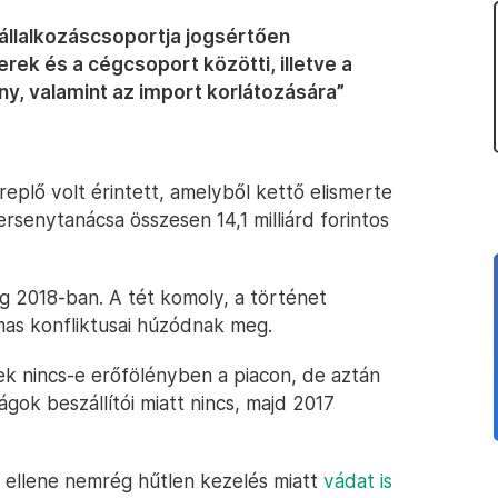
vállalkozáscsoportja jogsértően
rek és a cégcsoport közötti, illetve a
ny, valamint az import korlátozására”
replő volt érintett, amelyből kettő elismerte
rsenytanácsa összesen 14,1 milliárd forintos
 2018-ban. A tét komoly, a történet
mas konfliktusai húzódnak meg.
k nincs-e erőfölényben a piacon, de aztán
gok beszállítói miatt nincs, majd 2017
 ellene nemrég hűtlen kezelés miatt
vádat is