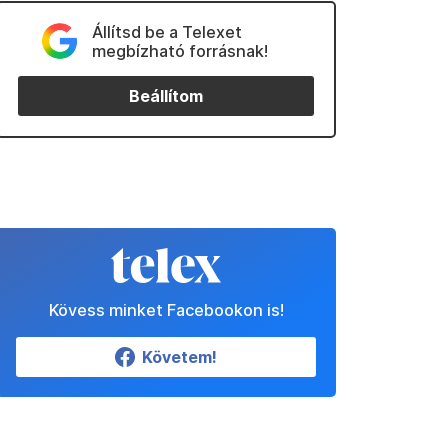
Állítsd be a Telexet
megbízható forrásnak!
Beállítom
Kövess minket Facebookon is!
Követem!