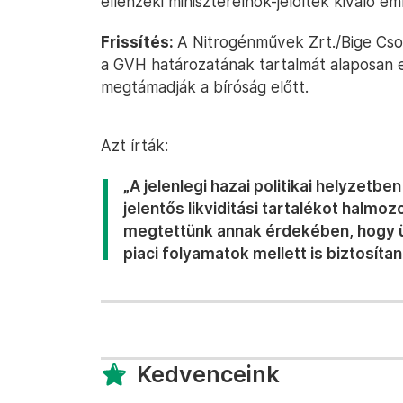
ellenzéki miniszterelnök-jelöltek kiváló e
Frissítés:
A Nitrogénművek Zrt./Bige Csop
a GVH határozatának tartalmát alaposan 
megtámadják a bíróság előtt.
Azt írták:
„A jelenlegi hazai politikai helyzet
jelentős likviditási tartalékot halmo
megtettünk annak érdekében, hogy üg
piaci folyamatok mellett is biztosítani
Kedvenceink