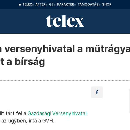
TELEX
AFTER
G7
KARAKTER
TÁMOGATÁS
SHOP
l a versenyhivatal a műtrágy
nt a bírság
lt tárt fel a
Gazdasági Versenyhivatal
 az ügyben, írta a GVH.