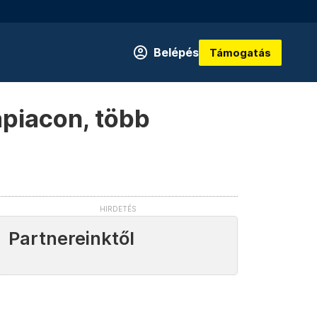
Belépés
Támogatás
apiacon, több
Partnereinktől