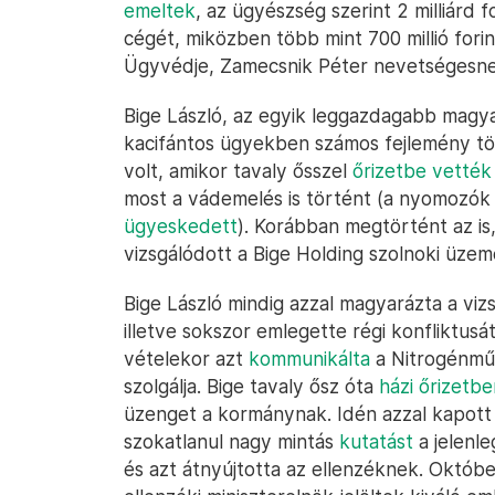
emeltek
, az ügyészség szerint 2 milliárd f
cégét, miközben több mint 700 millió forin
Ügyvédje, Zamecsnik Péter nevetségesne
Bige László, az egyik leggazdagabb magyar
kacifántos ügyekben számos fejlemény tör
volt, amikor tavaly ősszel
őrizetbe vették 
most a vádemelés is történt (a nyomozók
ügyeskedett
). Korábban megtörtént az i
vizsgálódott a Bige Holding szolnoki üze
Bige László mindig azzal magyarázta a vi
illetve sokszor emlegette régi konfliktus
vételekor azt
kommunikálta
a Nitrogénműv
szolgálja. Bige tavaly ősz óta
házi őrizetb
üzenget a kormánynak. Idén azzal kapott
szokatlanul nagy mintás
kutatást
a jelenle
és azt átnyújtotta az ellenzéknek. Októb