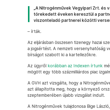
„A Nitrogénművek Vegyipari Zrt. és 
törekedett éveken keresztül a partne
viszonteladó partnerei közötti verse
– írták.
Az eljárásban összesen tizenegy hazai sze
a jogsértést. A nemzeti versenyhatóság ve
bírságot szabott ki a kartellezőkre.
Az ügyről
korábban az Indexen írtunk
még
mögött egy több százmilliárdos piac izgal
A GVH azt vizsgálta, hogy a Nitrogénműve
azt állapította meg, hogy a környező orszá
szeptemberében újabb vizsgálat indult.
A Nitrogénművek tulajdonosa Bige László,