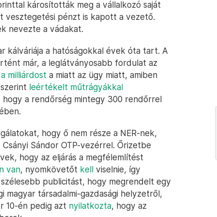
orinttal károsították meg a vállalkozó saját
t vesztegetési pénzt is kapott a vezető.
k nevezte a vádakat.
 kálváriája a hatóságokkal évek óta tart. A
tént már, a leglátványosabb fordulat az
a milliárdost
a miatt az ügy miatt, amiben
 szerint
leértékelt műtrágyákkal
s, hogy a rendőrség mintegy 300 rendőrrel
mében.
zsgálatokat, hogy ő nem része a NER-nek,
át Csányi Sándor OTP-vezérrel. Őrizetbe
ek, hogy az eljárás a megfélemlítést
en van
, nyomkövetőt
kell
viselnie, így
 szélesebb publicitást, hogy megrendelt egy
gi magyar társadalmi-gazdasági helyzetről,
er 10-én pedig azt
nyilatkozta
, hogy az