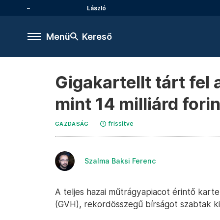
László
Menü
Kereső
Gigakartellt tárt fe
mint 14 milliárd fori
frissítve
GAZDASÁG
Szalma Baksi Ferenc
A teljes hazai műtrágyapiacot érintő kartel
(GVH), rekordösszegű bírságot szabtak ki