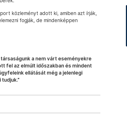
mberek.
ort közleményt adott ki, amiben azt írják,
elemezni fogják, de mindenképpen
ben társaságunk a nem várt eseményekre
zott fel az elmúlt időszakban és mindent
yfeleink ellátását még a jelenlegi
 tudjuk.”