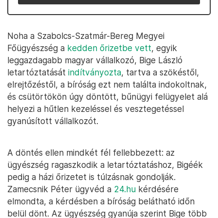
Noha a Szabolcs-Szatmár-Bereg Megyei
Főügyészség a
kedden őrizetbe vett
, egyik
leggazdagabb magyar vállalkozó, Bige László
letartóztatását
indítványozta
, tartva a szökéstől,
elrejtőzéstől, a bíróság ezt nem találta indokoltnak,
és csütörtökön úgy döntött, bűnügyi felügyelet alá
helyezi a hűtlen kezeléssel és vesztegetéssel
gyanúsított vállalkozót.
A döntés ellen mindkét fél fellebbezett: az
ügyészség ragaszkodik a letartóztatáshoz, Bigéék
pedig a házi őrizetet is túlzásnak gondolják.
Zamecsnik Péter ügyvéd a
24.hu
kérdésére
elmondta, a kérdésben a bíróság belátható időn
belül dönt. Az ügyészség gyanúja szerint Bige több