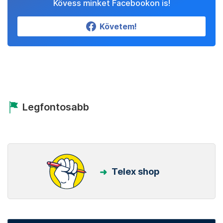
Kövess minket Facebookon is!
Követem!
Legfontosabb
Telex shop