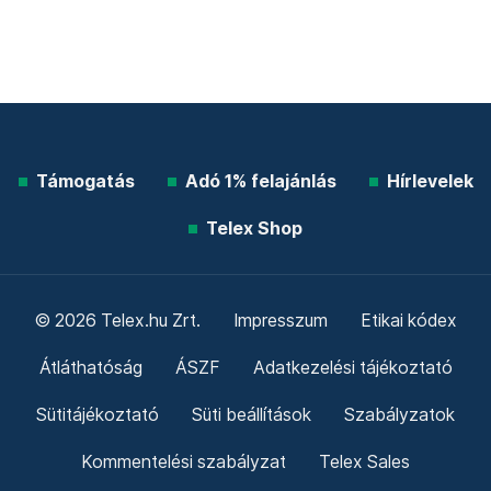
Támogatás
Adó 1% felajánlás
Hírlevelek
Telex Shop
© 2026 Telex.hu Zrt.
Impresszum
Etikai kódex
Átláthatóság
ÁSZF
Adatkezelési tájékoztató
Sütitájékoztató
Süti beállítások
Szabályzatok
Kommentelési szabályzat
Telex Sales