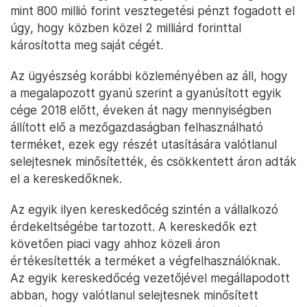
mint 800 millió forint vesztegetési pénzt fogadott el
úgy, hogy közben közel 2 milliárd forinttal
károsította meg saját cégét.
Az ügyészség korábbi közleményében az áll, hogy
a megalapozott gyanú szerint a gyanúsított egyik
cége 2018 előtt, éveken át nagy mennyiségben
állított elő a mezőgazdaságban felhasználható
terméket, ezek egy részét utasítására valótlanul
selejtesnek minősítették, és csökkentett áron adták
el a kereskedőknek.
Az egyik ilyen kereskedőcég szintén a vállalkozó
érdekeltségébe tartozott. A kereskedők ezt
követően piaci vagy ahhoz közeli áron
értékesítették a terméket a végfelhasználóknak.
Az egyik kereskedőcég vezetőjével megállapodott
abban, hogy valótlanul selejtesnek minősített