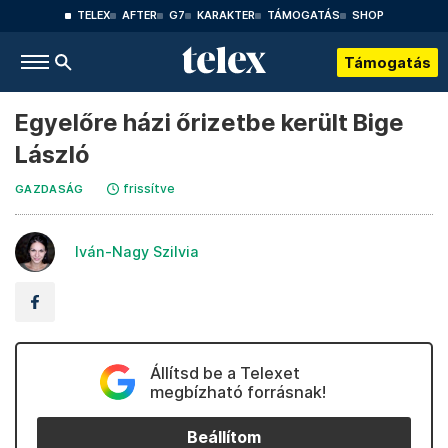
TELEX
AFTER
G7
KARAKTER
TÁMOGATÁS
SHOP
Támogatás
Egyelőre házi őrizetbe került Bige
László
frissítve
GAZDASÁG
Iván-Nagy Szilvia
Állítsd be a Telexet
megbízható forrásnak!
Beállítom