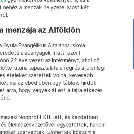
ért nehéz a menzák helyzete. Most két
ról.
a menzája az Alföldön
a Gyula Evangélikus Általános Iskola
 eredetű alapanyagok miatt, ezért
tónő 22 éve vezeti az intézményt, ahol bő
őtte-utána tapasztalata a régi és a jelenlegi
ges ételeket szerettek volna, kevesebb
ket ma az ebédlőben egy tábla is hirdeti.
t arra, hogy vegyék át ezt a fajta étkezési
tónő.
mezési Nonprofit Kft. lett, és kezdetben
al és élelmezésvezetővel egyeztettek, hanem
utánokat szerveztek. „Jöhettek kóstolni a