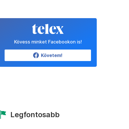
Kövess minket Facebookon is!
Követem!
Legfontosabb