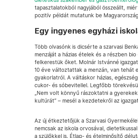
tapasztalatokból nagyjából összeállt, mi
pozitív példát mutatunk be Magyarország
Egy ingyenes egyházi iskol
Több olvasónk is dicsérte a szarvasi Benk
menzáját a házias ételek és a részben bio
felkerestük őket. Molnár Istvánné igazga
10 éve változtattak a menzán, van tehát el
gyakorlatról. A váltáskor házias, egészsé
cukor- és sóbevitellel. Legfőbb törekvésü
„Nem volt könnyű rászoktatni a gyerekeke
kultúrát” – mesél a kezdetekről az igazga
Az új étkeztetőjük a Szarvasi Gyermekélel
nemcsak az iskola orvosával, dietetikuss
a szülőkkel is. Étlap- és ételminősítő dél