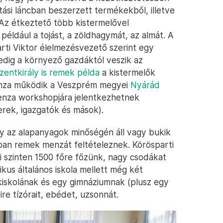
tási láncban beszerzett termékekből, illetve
Az étkeztető több kistermelővel
 például a tojást, a zöldhagymát, az almát. A
ti Viktor élelmezésvezető szerint egy
edig a környező gazdáktól veszik az
zentkirály is remek példa
a kistermelők
nza működik a Veszprém megyei
Nyárád
nza workshopjára jelentkezhetnek
rek, igazgatók és mások).
y az alapanyagok minőségén áll vagy bukik
ban remek menzát feltételeznek. Körösparti
pi szinten 1500 főre főzünk, nagy csodákat
kus általános iskola mellett még két
akiskolának és egy gimnáziumnak (plusz egy
ire tízórait, ebédet, uzsonnát.