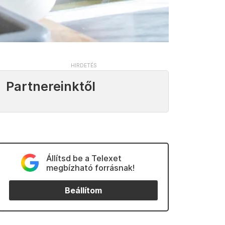
Partnereinktől
Állítsd be a Telexet
megbízható forrásnak!
Beállítom