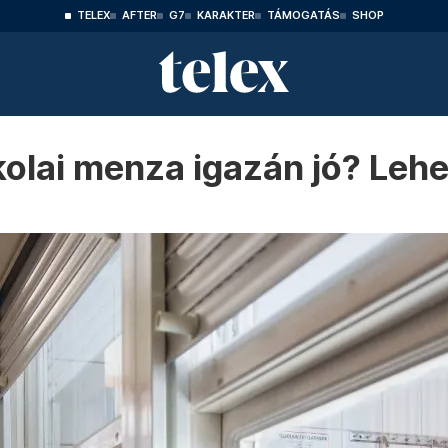
TELEX
AFTER
G7
KARAKTER
TÁMOGATÁS
SHOP
kolai menza igazán jó? Lehe