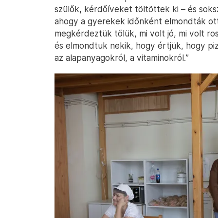
szülők, kérdőíveket töltöttek ki – és sok
ahogy a gyerekek időnként elmondták ott
megkérdeztük tőlük, mi volt jó, mi volt ros
és elmondtuk nekik, hogy értjük, hogy pi
az alapanyagokról, a vitaminokról.”