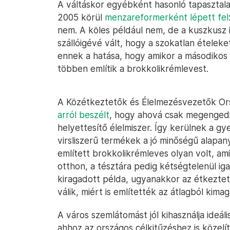
A váltáskor egyébként hasonló tapasztalat
2005 körül
menzareformerként lépett fel
nem. A köles például nem, de a kuszkusz i
szállóigévé vált, hogy a szokatlan ételeket
ennek a hatása, hogy amikor a másodikos
többen említik a brokkolikrémlevest.
A Közétkeztetők és Élelmezésvezetők Or
arról beszélt
, hogy ahová csak megengedi 
helyettesítő élelmiszer. Így kerülnek a gy
virsliszerű termékek a jó minőségű alapan
említett brokkolikrémleves olyan volt, ami
otthon, a tésztára pedig kétségtelenül iga
kiragadott példa, ugyanakkor az étkeztet
válik, miért is említették az átlagból kim
A város szemlátomást jól kihasználja ideál
ahhoz az országos célkitűzéshez is közelí