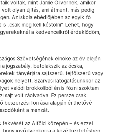
aik voltak, mint Jamie Olivernek, amikor
: volt olyan újítás, ami átment, más pedig
gen. Az iskola ebédlőjében az egyik fő
 is „csak meg kell kóstolni”. Lehet, hogy
 gyerekeknél a kedvenceikről érdeklődöm,
szágos Szövetségének elnöke az év elején
a jogszabály, betolakszik az ócska,
erekek tányérjára sajtszerű, tejfölszerű vagy
yagok helyett. Szarvasi látogatásunkkor az
lyet valódi brokkoliból én is főzni szoktam
zi sajt volt ráolvadva. Ez persze csak
ő beszerzési forrásai alapján érthetővé
agasodóként a menzát.
is fekvését az Alföld közepén – és ezzel
t, hogy jövő ilyenkorra a közétkeztetésben