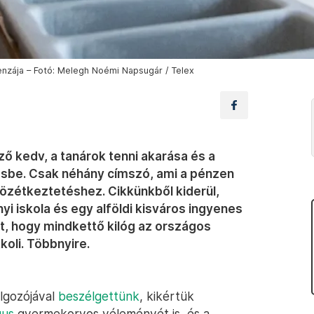
enzája – Fotó: Melegh Noémi Napsugár / Telex
ző kedv, a tanárok tenni akarása és a
sbe. Csak néhány címszó, ami a pénzen
 közétkeztetéshez. Cikkünkből kiderül,
yi iskola és egy alföldi kisváros ingyenes
t, hogy mindkettő kilóg az országos
koli. Többnyire.
olgozójával
beszélgettünk
, kikértük
gus
gyermekorvos véleményét is, és a