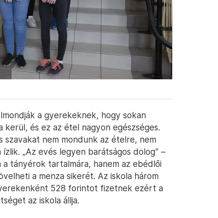
r elmondják a gyerekeknek, hogy sokan
a kerül, és ez az étel nagyon egészséges.
os szavakat nem mondunk az ételre, nem
 ízlik. „Az evés legyen barátságos dolog” –
a tányérok tartalmára, hanem az ebédlői
övelheti a menza sikerét. Az iskola három
yerekenként 528 forintot fizetnek ezért a
séget az iskola állja.