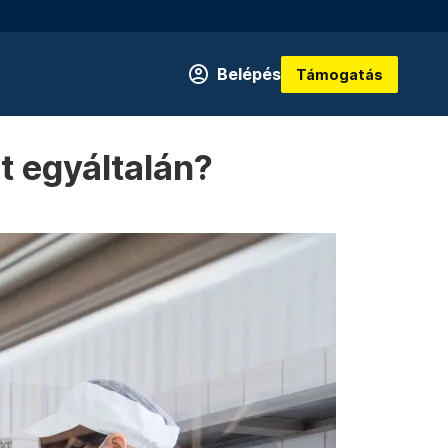
Belépés
Támogatás
t egyáltalán?