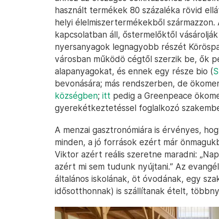
használt termékek 80 százaléka rövid ellá
helyi élelmiszertermékekből származzon. 
kapcsolatban áll, őstermelőktől vásárolják
nyersanyagok legnagyobb részét Köröspar
városban működö cégtől szerzik be, ők p
alapanyagokat, és ennek egy része bio (
S
bevonására; más rendszerben, de ökome
községben
;
itt
pedig a Greenpeace ökome
gyerekétkeztetéssel foglalkozó szakembe
A menzai gasztronómiára is érvényes, hog
minden, a jó források ezért már önmaguk
Viktor azért reális szeretne maradni: „Na
azért mi sem tudunk nyújtani.” Az evangéli
általános iskolának, öt óvodának, egy sz
idősotthonnak) is szállítanak ételt, többny