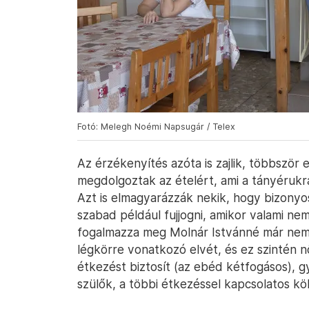
Fotó: Melegh Noémi Napsugár / Telex
Az érzékenyítés azóta is zajlik, többszö
megdolgoztak az ételért, ami a tányérukr
Azt is elmagyarázzák nekik, hogy bizony
szabad például fujjogni, amikor valami nem
fogalmazza meg Molnár Istvánné már nem 
légkörre vonatkozó elvét, és ez szintén n
étkezést biztosít (az ebéd kétfogásos), g
szülők, a többi étkezéssel kapcsolatos költ