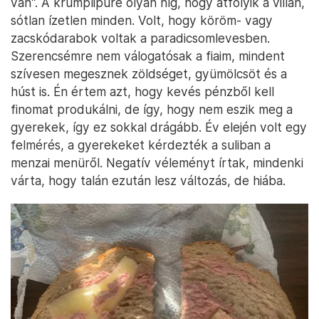
van”. A krumplipüré olyan híg, hogy átfolyik a villán,
sótlan ízetlen minden. Volt, hogy köröm- vagy
zacskódarabok voltak a paradicsomlevesben.
Szerencsémre nem válogatósak a fiaim, mindent
szívesen megesznek zöldséget, gyümölcsöt és a
húst is. Én értem azt, hogy kevés pénzből kell
finomat produkálni, de így, hogy nem eszik meg a
gyerekek, így ez sokkal drágább. Év elején volt egy
felmérés, a gyerekeket kérdezték a suliban a
menzai menüről. Negatív véleményt írtak, mindenki
várta, hogy talán ezután lesz változás, de hiába.