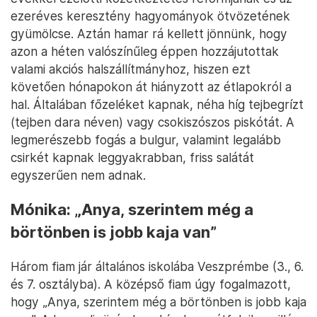
ezeréves keresztény hagyományok ötvözetének
gyümölcse. Aztán hamar rá kellett jönnünk, hogy
azon a héten valószínűleg éppen hozzájutottak
valami akciós halszállítmányhoz, hiszen ezt
követően hónapokon át hiányzott az étlapokról a
hal. Általában főzeléket kapnak, néha híg tejbegrízt
(tejben dara néven) vagy csokiszószos piskótát. A
legmerészebb fogás a bulgur, valamint legalább
csirkét kapnak leggyakrabban, friss salátát
egyszerűen nem adnak.
Mónika: „Anya, szerintem még a
börtönben is jobb kaja van”
Három fiam jár általános iskolába Veszprémbe (3., 6.
és 7. osztályba). A középső fiam úgy fogalmazott,
hogy „Anya, szerintem még a börtönben is jobb kaja