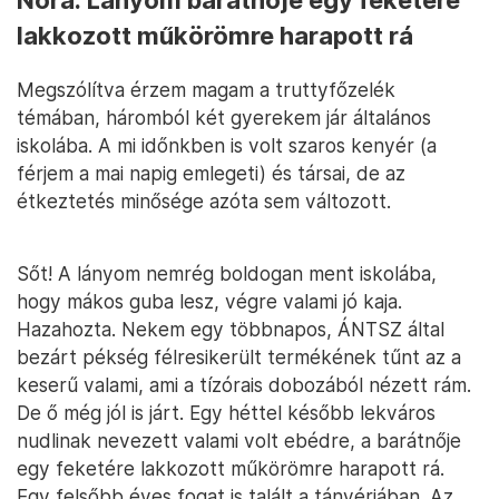
Nóra: Lányom barátnője egy feketére
lakkozott műkörömre harapott rá
Megszólítva érzem magam a truttyfőzelék
témában, háromból két gyerekem jár általános
iskolába. A mi időnkben is volt szaros kenyér (a
férjem a mai napig emlegeti) és társai, de az
étkeztetés minősége azóta sem változott.
Sőt! A lányom nemrég boldogan ment iskolába,
hogy mákos guba lesz, végre valami jó kaja.
Hazahozta. Nekem egy többnapos, ÁNTSZ által
bezárt pékség félresikerült termékének tűnt az a
keserű valami, ami a tízórais dobozából nézett rám.
De ő még jól is járt. Egy héttel később lekváros
nudlinak nevezett valami volt ebédre, a barátnője
egy feketére lakkozott műkörömre harapott rá.
Egy felsőbb éves fogat is talált a tányérjában. Az,