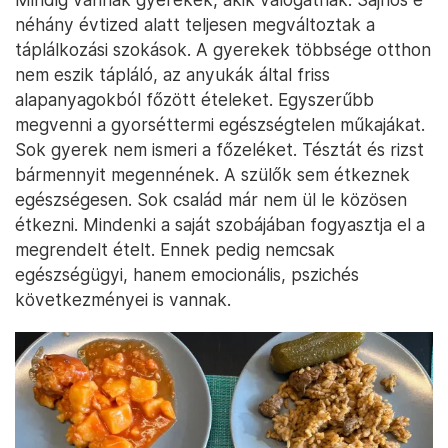
néhány évtized alatt teljesen megváltoztak a
táplálkozási szokások. A gyerekek többsége otthon
nem eszik tápláló, az anyukák által friss
alapanyagokból főzött ételeket. Egyszerűbb
megvenni a gyorséttermi egészségtelen műkajákat.
Sok gyerek nem ismeri a főzeléket. Tésztát és rizst
bármennyit megennének. A szülők sem étkeznek
egészségesen. Sok család már nem ül le közösen
étkezni. Mindenki a saját szobájában fogyasztja el a
megrendelt ételt. Ennek pedig nemcsak
egészségügyi, hanem emocionális, pszichés
következményei is vannak.