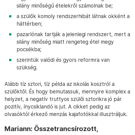
silány minőségű ételekről számolnak be;
a szülők komoly rendszerhibát látnak okként a
háttérben;
pazarlónak tartják a jelenlegi rendszert, mert a
silány minőség miatt rengeteg étel megy
pocsékba;
szerintük valódi és gyors reformra van
szükség.
Alább tíz sztori, tíz példa az iskolás kosztról a
szülőktől. És hogy bemutassuk, mennyire komplex a
helyzet, a negatív truttyos szülői sztorikra jó pár
pozitív, ínycsiklandó is jut. A cikket pedig az
olvasóktól érkező menzás kajafotókkal illusztráljuk.
Mariann: Összetrancsírozott,