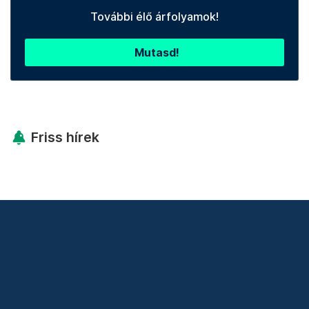
További élő árfolyamok!
Mutasd!
Friss hírek
Támogatás
Adó 1% felajánlás
Hírlevelek
Telex Shop