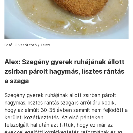
Fotó: Olvasói fotó / Telex
Alex: Szegény gyerek ruhájának állott
zsírban párolt hagymás, lisztes rántás
a szaga
Szegény gyerek ruhájának állott zsírban párolt
hagymás, lisztes rántás szaga is arról árulkodik,
hogy az elmúlt 30-35 évben semmit nem fejlődött a
kerületi közétkeztetés. Az első pénteken
felszolgált hal után azt hittük, hogy ez már az
évekkel ezelőtti közétkeztetés reformjának és az