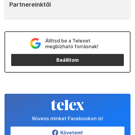
Partnereinktől
Állítsd be a Telexet
megbízható forrásnak!
Beállítom
Kövess minket Facebookon is!
Követem!