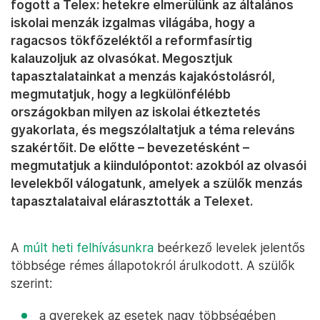
fogott a Telex: hetekre elmerülünk az általános
iskolai menzák izgalmas világába, hogy a
ragacsos tökfőzeléktől a reformfasírtig
kalauzoljuk az olvasókat. Megosztjuk
tapasztalatainkat a menzás kajakóstolásról,
megmutatjuk, hogy a legkülönfélébb
országokban milyen az iskolai étkeztetés
gyakorlata, és megszólaltatjuk a téma releváns
szakértőit. De előtte – bevezetésként –
megmutatjuk a kiindulópontot: azokból az olvasói
levelekből válogatunk, amelyek a szülők menzás
tapasztalataival elárasztották a Telexet.
A
múlt heti felhívásunkra
beérkező levelek jelentős
többsége rémes állapotokról árulkodott. A szülők
szerint:
a gyerekek az esetek nagy többségében