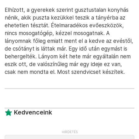
Elhízott, a gyerekek szerint gusztustalan konyhás
nénik, akik puszta kezükkel teszik a tányérba az
ehetetlen tésztát. Ételmaradékos evőeszközök,
nincs mosogatógép, kézzel mosogatnak. A
lányomnak főleg emiatt ment el a kedve az evéstől,
de csótányt is láttak már. Egy idő után egymást is
behergelték. Lányom két hete már egyáltalán nem
eszik ott, de valószínűleg már egy ideje ez van,
csak nem mondta el. Most szendvicset készítek.
Kedvenceink