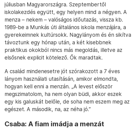
júliusban Magyarországra. Szeptembertől
iskolakezdés együtt, egy helyen mind a négyen. A
menza – nekem – valóságos időutazás, vissza kb.
1989-be a Munkás úti általános iskola menzájára, a
gyerekeimnek kultúrsokk. Nagylányom és én sikítva
távoztunk egy hónap után, a két kisebbnek
praktikus okokból nincs más megoldás, illetve az
elsősnek explicit kötelező. Ők maradtak.
A család mindenesetre jót szórakozott a 7 éves
lányom használati utasításán, amikor elmondta,
hogyan kell enni a menzán. „A levest először
megszimatolom, ha nem olyan büdi, akkor eszek
egy kis galuskát belőle, de soha nem eszem meg az
egészet. A második, na, az néha jó.”
Csaba: A fiam imádja a menzát