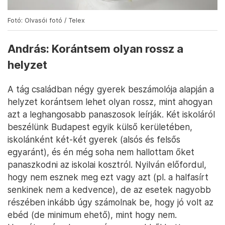
Fotó: Olvasói fotó / Telex
András: Korántsem olyan rossz a
helyzet
A tág családban négy gyerek beszámolója alapján a
helyzet korántsem lehet olyan rossz, mint ahogyan
azt a leghangosabb panaszosok leírják. Két iskoláról
beszélünk Budapest egyik külső kerületében,
iskolánként két-két gyerek (alsós és felsős
egyaránt), és én még soha nem hallottam őket
panaszkodni az iskolai kosztról. Nyilván előfordul,
hogy nem esznek meg ezt vagy azt (pl. a halfasírt
senkinek nem a kedvence), de az esetek nagyobb
részében inkább úgy számolnak be, hogy jó volt az
ebéd (de minimum ehető), mint hogy nem.