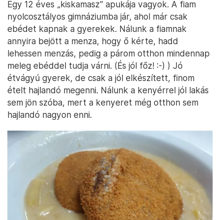
Egy 12 éves „kiskamasz” apukája vagyok. A fiam
nyolcosztályos gimnáziumba jár, ahol már csak
ebédet kapnak a gyerekek. Nálunk a fiamnak
annyira bejött a menza, hogy ő kérte, hadd
lehessen menzás, pedig a párom otthon mindennap
meleg ebéddel tudja várni. (És jól főz! :-) ) Jó
étvágyú gyerek, de csak a jól elkészített, finom
ételt hajlandó megenni. Nálunk a kenyérrel jól lakás
sem jön szóba, mert a kenyeret még otthon sem
hajlandó nagyon enni.