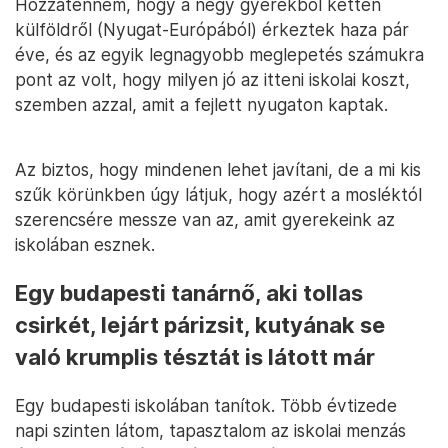
Hozzátenném, hogy a négy gyerekből ketten
külföldről (Nyugat-Európából) érkeztek haza pár
éve, és az egyik legnagyobb meglepetés számukra
pont az volt, hogy milyen jó az itteni iskolai koszt,
szemben azzal, amit a fejlett nyugaton kaptak.
Az biztos, hogy mindenen lehet javítani, de a mi kis
szűk körünkben úgy látjuk, hogy azért a mosléktól
szerencsére messze van az, amit gyerekeink az
iskolában esznek.
Egy budapesti tanárnő, aki tollas
csirkét, lejárt párizsit, kutyának se
való krumplis tésztát is látott már
Egy budapesti iskolában tanítok. Több évtizede
napi szinten látom, tapasztalom az iskolai menzás