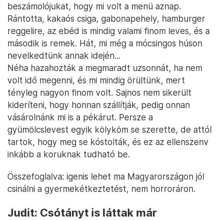
beszámolójukat, hogy mi volt a menü aznap.
Rántotta, kakaós csiga, gabonapehely, hamburger
reggelire, az ebéd is mindig valami finom leves, és a
második is remek. Hát, mi még a mócsingos húson
nevelkedtünk annak idején...
Néha hazahozták a megmaradt uzsonnát, ha nem
volt idő megenni, és mi mindig örültünk, mert
tényleg nagyon finom volt. Sajnos nem sikerült
kideríteni, hogy honnan szállítják, pedig onnan
vásárolnánk mi is a pékárut. Persze a
gyümölcslevest egyik kölyköm se szerette, de attól
tartok, hogy meg se kóstolták, és ez az ellenszenv
inkább a koruknak tudható be.
Összefoglalva: igenis lehet ma Magyarországon jól
csinálni a gyermekétkeztetést, nem horroráron.
Judit: Csótányt is láttak már