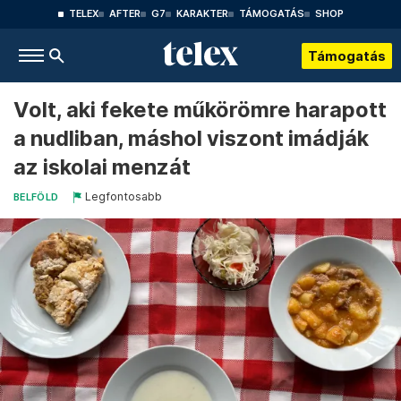
TELEX
AFTER
G7
KARAKTER
TÁMOGATÁS
SHOP
Támogatás
Volt, aki fekete műkörömre harapott
a nudliban, máshol viszont imádják
az iskolai menzát
Legfontosabb
BELFÖLD