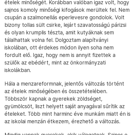
ételek minőségét. Korábban valóban igaz volt, hogy
sajnos komoly minőségi kifogások merültek fel. Nem
csupán a szalmonellás eperlevesre gondolok. Volt
bizony tollas sült csirke, lejárt szavatosságú párizsi
és olyan krumplis tészta, amit kutyáknak sem
tálalhattak volna fel. Dolgoztam alapítványi
iskolában, ott érdekes módon ilyen soha nem
fordult elő. Igaz, hogy nem is annyit fizettek a
szülők az ebédért, mint az önkormányzati
iskolákban.
Hála a menzareformnak, jelentős változás történt
az ételek minőségében és összetételében.
Többször kapnak a gyerekek zöldséget,
gyümölcsöt, liszt helyett saját anyagával sűrítik az
ételeket. Több mint harminc éve munkám miatt én is
az iskolai menzán étkezem, érezhető a változás.
Mindig vannak gyerekek, akik válogatnak. Sajnos e