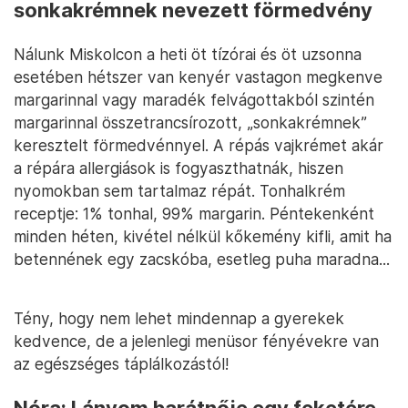
sonkakrémnek nevezett förmedvény
Nálunk Miskolcon a heti öt tízórai és öt uzsonna
esetében hétszer van kenyér vastagon megkenve
margarinnal vagy maradék felvágottakból szintén
margarinnal összetrancsírozott, „sonkakrémnek”
keresztelt förmedvénnyel. A répás vajkrémet akár
a répára allergiások is fogyaszthatnák, hiszen
nyomokban sem tartalmaz répát. Tonhalkrém
receptje: 1% tonhal, 99% margarin. Péntekenként
minden héten, kivétel nélkül kőkemény kifli, amit ha
betennének egy zacskóba, esetleg puha maradna...
Tény, hogy nem lehet mindennap a gyerekek
kedvence, de a jelenlegi menüsor fényévekre van
az egészséges táplálkozástól!