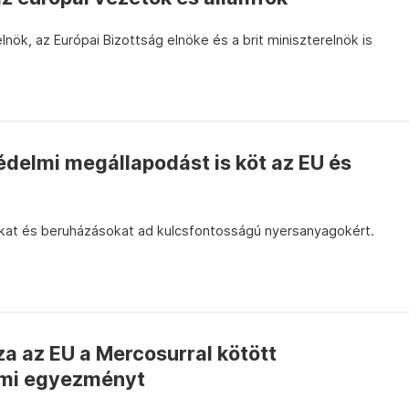
elnök, az Európai Bizottság elnöke és a brit miniszterelnök is
delmi megállapodást is köt az EU és
kat és beruházásokat ad kulcsfontosságú nyersanyagokért.
a az EU a Mercosurral kötött
mi egyezményt