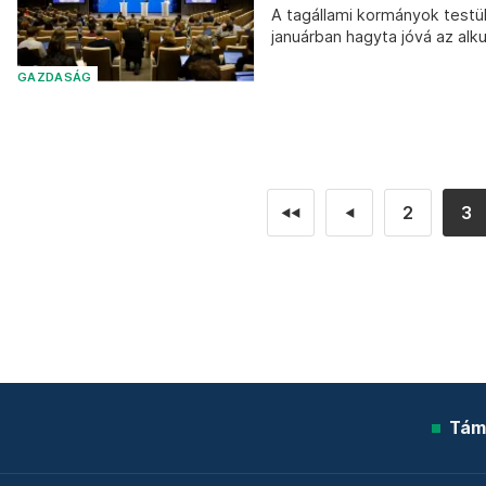
A tagállami kormányok testü
januárban hagyta jóvá az alku
GAZDASÁG
2
3
◄◄
◄
Tám