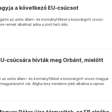
hagyja a következő EU-csúcsot
getni az uniós állam- és kormányfőkkel a kiszivárgott orosz–
e remek alkalmat adna a jövő heti ülés.
EU-csúcsára hívták meg Orbánt, mielőtt
 az uniós állam- és kormányfőkkel a kiszivárgott orosz–magyar
agyarázatot vár. Aligha lesz minderre jobb alkalma a ciprusi