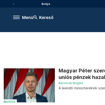
Ibolya
Menü
Kereső
Magyar Péter szerd
uniós pénzek haza
Barnóczki Brigitta
A leendő miniszterelnök szer
BELFÖLD