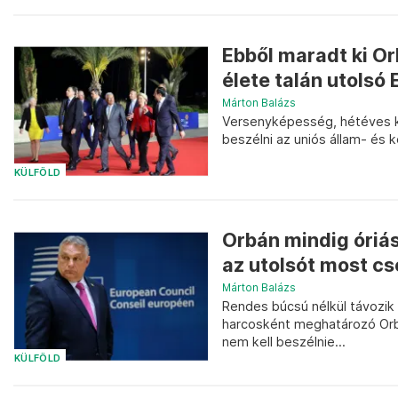
Ebből maradt ki Or
élete talán utolsó
Márton Balázs
Versenyképesség, hétéves köl
beszélni az uniós állam- és k
KÜLFÖLD
Orbán mindig óriás
az utolsót most c
Márton Balázs
Rendes búcsú nélkül távozik 
harcosként meghatározó Orbá
nem kell beszélnie...
KÜLFÖLD