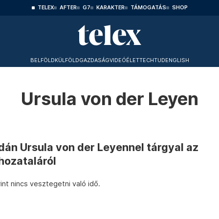
TELEX
AFTER
G7
KARAKTER
TÁMOGATÁS
SHOP
BELFÖLD
KÜLFÖLD
GAZDASÁG
VIDEÓ
ÉLET
TECHTUD
ENGLISH
Ursula von der Leyen
án Ursula von der Leyennel tárgyal az
hozataláról
int nincs vesztegetni való idő.