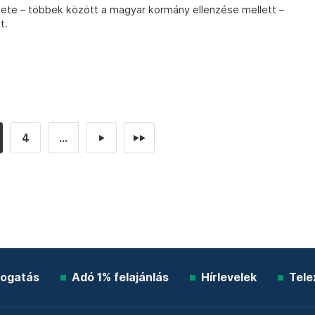
lete – többek között a magyar kormány ellenzése mellett –
t.
4
...
►
►►
ogatás
Adó 1% felajánlás
Hírlevelek
Tele