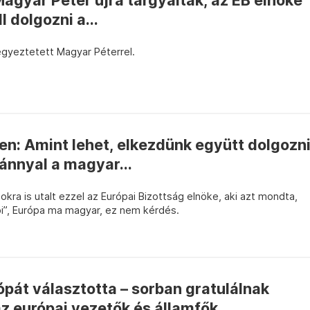
agyar Péter újra tárgyaltak, az EB elnöke
l dolgozni a...
egyeztetett Magyar Péterrel.
en: Amint lehet, elkezdünk együtt dolgozn
ánnyal a magyar...
kra is utalt ezzel az Európai Bizottság elnöke, aki azt mondta,
pi”, Európa ma magyar, ez nem kérdés.
pát választotta – sorban gratulálnak
z európai vezetők és államfők