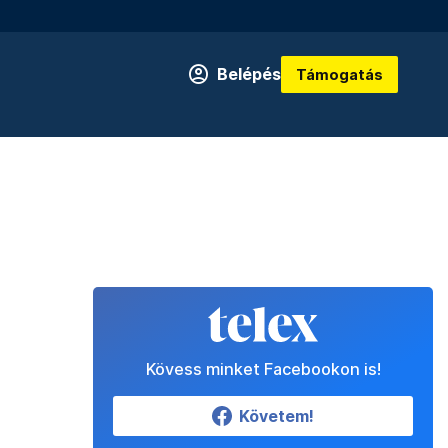
Belépés
Támogatás
Kövess minket Facebookon is!
Követem!