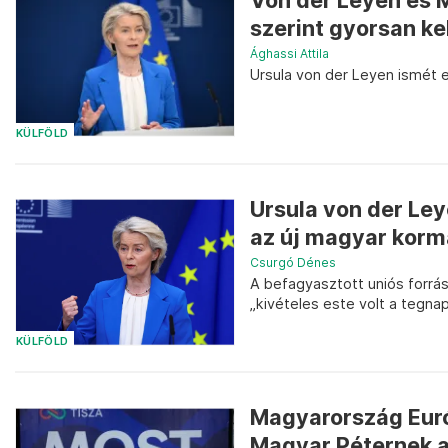
Von der Leyen és M
szerint gyorsan kel
Ághassi Attila
Ursula von der Leyen ismét 
KÜLFÖLD
Ursula von der Ley
az új magyar korm
Csurgó Dénes
A befagyasztott uniós forráso
„kivételes este volt a tegna
KÜLFÖLD
Magyarország Euró
Magyar Péternek a