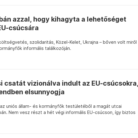
bán azzal, hogy kihagyta a lehetőséget
 EU-csúcsára
tségvetés, szolidaritás, Közel-Kelet, Ukrajna – bőven volt miről
ormányfők informális találkozóján.
i csatát vizionálva indult az EU-csúcsokra
sendben elsunnyogja
az uniós állam- és kormányfők testületéből a magát utcai
n. Nem vesz részt a hét végi informális EU-csúcson, így biztos