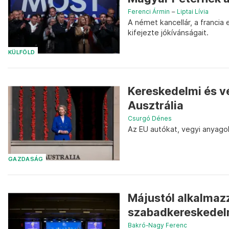
Ferenci Ármin
–
Liptai Lívia
A német kancellár, a francia 
kifejezte jókívánságait.
KÜLFÖLD
Kereskedelmi és vé
Ausztrália
Csurgó Dénes
Az EU autókat, vegyi anyago
GAZDASÁG
Májustól alkalmazz
szabadkereskedel
Bakró-Nagy Ferenc