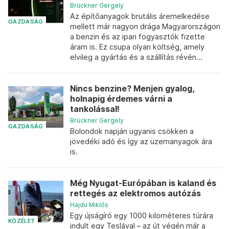
Brückner Gergely
Az építőanyagok brutális áremelkedése
GAZDASÁG
mellett már nagyon drága Magyarországon
a benzin és az ipari fogyasztók fizette
áram is. Ez csupa olyan költség, amely
elvileg a gyártás és a szállítás révén...
Nincs benzine? Menjen gyalog,
holnapig érdemes várni a
tankolással!
Brückner Gergely
GAZDASÁG
Bolondok napján ugyanis csökken a
jövedéki adó és így az üzemanyagok ára
is.
Még Nyugat-Európában is kaland és
rettegés az elektromos autózás
Hajdu Miklós
Egy újságíró egy 1000 kilométeres túrára
KÖZÉLET
indult egy Teslával – az út végén már a