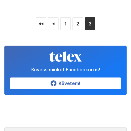
1
2
3
◄◄
◄
Kövess minket Facebookon is!
Követem!