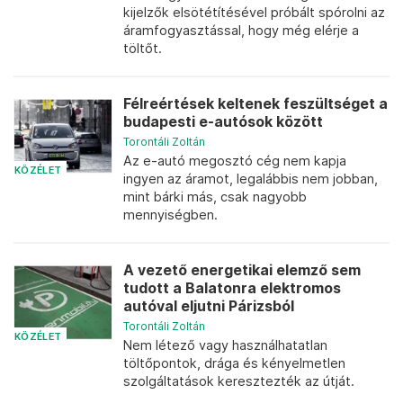
kijelzők elsötétítésével próbált spórolni az
áramfogyasztással, hogy még elérje a
töltőt.
Félreértések keltenek feszültséget a
budapesti e-autósok között
Torontáli Zoltán
Az e-autó megosztó cég nem kapja
KÖZÉLET
ingyen az áramot, legalábbis nem jobban,
mint bárki más, csak nagyobb
mennyiségben.
A vezető energetikai elemző sem
tudott a Balatonra elektromos
autóval eljutni Párizsból
Torontáli Zoltán
KÖZÉLET
Nem létező vagy használhatatlan
töltőpontok, drága és kényelmetlen
szolgáltatások keresztezték az útját.