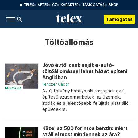
TELEX
AFTER
G7
KARAKTER
TÁMOGATÁS
SHOP
Támogatás
Töltőállomás
Jövő évtől csak saját e-autó-
töltőállomással lehet házat építeni
Angliában
Tenczer Gábor
KÜLFÖLD
Az új törvény hatálya alá tartoznak az új
építésű szupermarketek, az üzemek,
irodák és a jelentősebb felújítás alatt álló
épületek is.
Közel az 500 forintos benzin: miért
száll el most mindennek az ára?