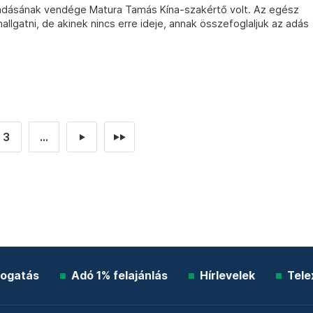
 adásának vendége Matura Tamás Kína-szakértő volt. Az egész
gatni, de akinek nincs erre ideje, annak összefoglaljuk az adás
3
...
►
►►
ogatás
Adó 1% felajánlás
Hírlevelek
Tele