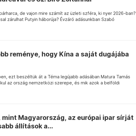
párharca, de vajon mire számít az üzleti szféra, ki nyer 2026-ban?
al zárulhat Putyin háborúja? Évzáró adásunkban Szabó
bb reménye, hogy Kína a saját dugájába
ben, ezt beszéltük át a Téma legújabb adásában Matura Tamás
kul az ország nemzetközi szerepe, és mik azok a belföldi
 mint Magyarország, az európai ipar sírját
abb állítások a...