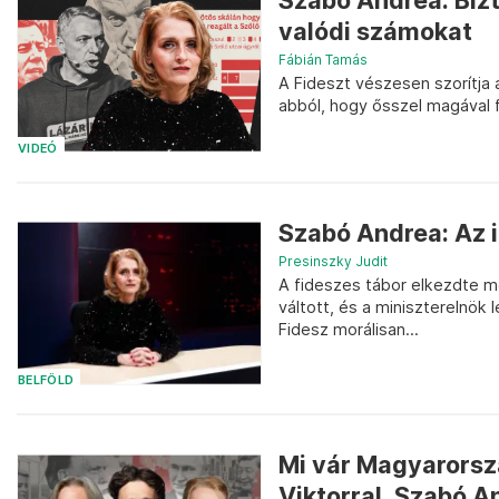
Szabó Andrea: Bizt
valódi számokat
Fábián Tamás
A Fideszt vészesen szorítja a
abból, hogy ősszel magával f
VIDEÓ
Szabó Andrea: Az 
Presinszky Judit
A fideszes tábor elkezdte m
váltott, és a miniszterelnök 
Fidesz morálisan...
BELFÖLD
Mi vár Magyarorsz
Viktorral, Szabó An