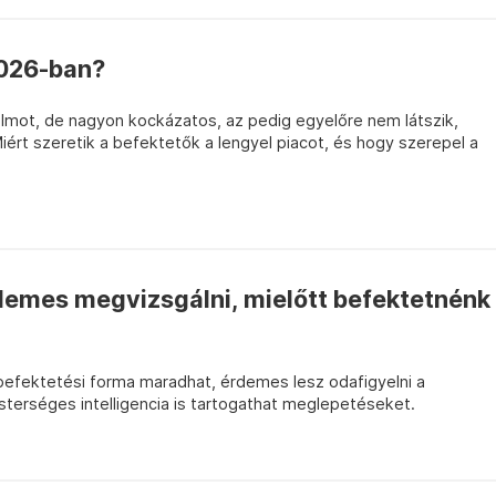
2026-ban?
álmot, de nagyon kockázatos, az pedig egyelőre nem látszik,
Miért szeretik a befektetők a lengyel piacot, és hogy szerepel a
rdemes megvizsgálni, mielőtt befektetnénk
befektetési forma maradhat, érdemes lesz odafigyelni a
sterséges intelligencia is tartogathat meglepetéseket.