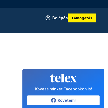
Belépés
Támogatás
Kövess minket Facebookon is!
Követem!