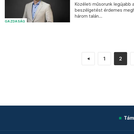
Közéleti műsorunk legújabb
beszélgetést érdemes meghall
három talán...
GAZDASÁG
1
2
◄
Tám