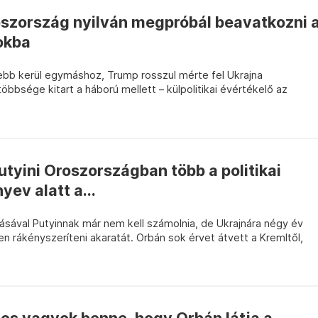
roszország nyilván megpróbál beavatkozni 
okba
ebb kerül egymáshoz, Trump rosszul mérte fel Ukrajna
öbbsége kitart a háború mellett – külpolitikai évértékelő az
putyini Oroszországban több a politikai
yev alatt a...
ásával Putyinnak már nem kell számolnia, de Ukrajnára négy év
en rákényszeríteni akaratát. Orbán sok érvet átvett a Kremltől,