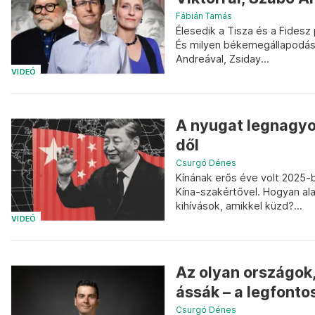
Fábián Tamás
Élesedik a Tisza és a Fidesz 
És milyen békemegállapodáss
Andreával, Zsiday...
VIDEÓ
A nyugat legnagyo
dől
Csurgó Dénes
Kínának erős éve volt 2025-
Kína-szakértővel. Hogyan ala
kihívások, amikkel küzd?...
VIDEÓ
Az olyan országok,
ássák – a legfontos
Csurgó Dénes