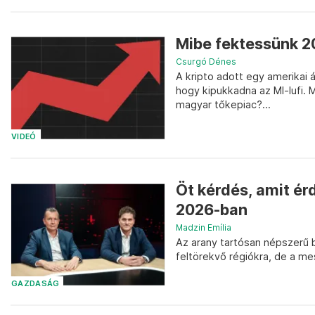
Mibe fektessünk 
Csurgó Dénes
A kripto adott egy amerikai 
hogy kipukkadna az MI-lufi. 
magyar tőkepiac?...
VIDEÓ
Öt kérdés, amit é
2026-ban
Madzin Emília
Az arany tartósan népszerű 
feltörekvő régiókra, de a me
GAZDASÁG