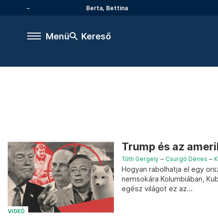
Berta, Bettina
Menü
Kereső
Trump és az amerik
Tóth Gergely
–
Csurgó Dénes
–
K
Hogyan rabolhatja el egy or
nemsokára Kolumbiában, Kubá
egész világot ez az...
VIDEÓ