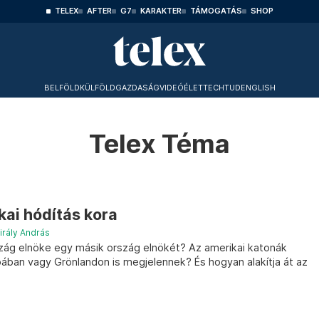
TELEX
AFTER
G7
KARAKTER
TÁMOGATÁS
SHOP
BELFÖLD
KÜLFÖLD
GAZDASÁG
VIDEÓ
ÉLET
TECHTUD
ENGLISH
Telex Téma
ai hódítás kora
irály András
szág elnöke egy másik ország elnökét? Az amerikai katonák
ban vagy Grönlandon is megjelennek? És hogyan alakítja át az