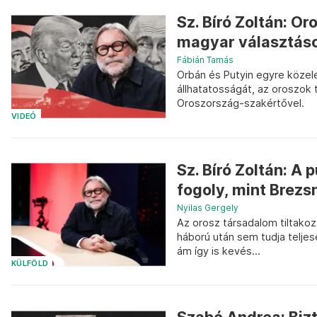
Sz. Bíró Zoltán: O
magyar választás
Fábián Tamás
Orbán és Putyin egyre közel
állhatatosságát, az oroszok t
Oroszország-szakértővel.
VIDEÓ
Sz. Bíró Zoltán: A 
fogoly, mint Brezsn
Nyilas Gergely
Az orosz társadalom tiltakoz
háború után sem tudja teljes
ám így is kevés...
KÜLFÖLD