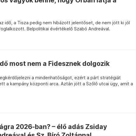
os vagyok benne, hogy Orbán látja a
z idő, a Tisza pedig nem hibázott jelentőset, de nem jött ki jól
oglalkozott. Belpolitikai évértékelő Szabó Andreával.
idő most nem a Fidesznek dolgozik
egkérdőjelezni a mindenhatóságot, ezért a párt stratégiát
lett a kampány központi arca. Aztán jött a Szőlő utcai ügy, amit a
ágra 2026-ban? – élő adás Zsiday
dreával és Sz. Bíró Zoltánnal