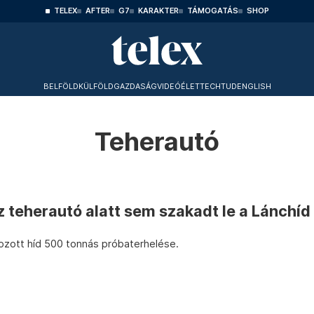
TELEX
AFTER
G7
KARAKTER
TÁMOGATÁS
SHOP
BELFÖLD
KÜLFÖLD
GAZDASÁG
VIDEÓ
ÉLET
TECHTUD
ENGLISH
Teherautó
 teherautó alatt sem szakadt le a Lánchíd
ltozott híd 500 tonnás próbaterhelése.