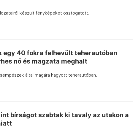
ldozatairól készült fényképeket osztogatott.
 egy 40 fokra felhevült teherautóban
rhes nő és magzata meghalt
csempészek által magára hagyott teherautóban.
rint bírságot szabtak ki tavaly az utakon a
iatt