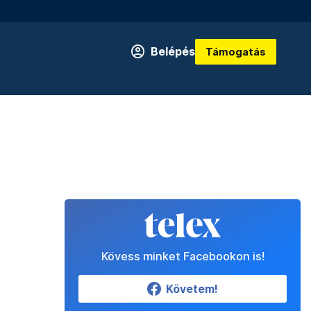
Belépés
Támogatás
Kövess minket Facebookon is!
Követem!