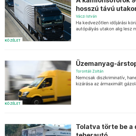
A kamionsofőrök 90
hosszú távú utako
Váczi István
Ha kedvezőtlen időjárási kör
autópályás utakon alig lesz 
KÖZÉLET
Üzemanyag-árstop:
Torontáli Zoltán
Nemcsak diszkriminatív, han
kizárása az ármaximált gázola
KÖZÉLET
Tolatva törte be a
teherautó