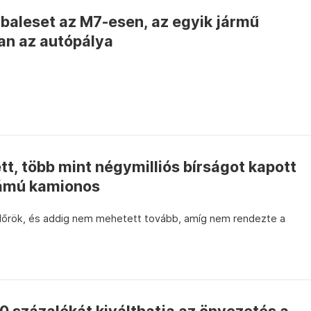
baleset az M7-esen, az egyik jármű
lan az autópálya
tt, több mint négymilliós bírságot kapott
ámú kamionos
ndőrök, és addig nem mehetett tovább, amíg nem rendezte a