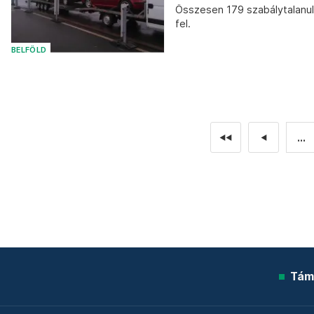
Összesen 179 szabálytalanul 
fel.
BELFÖLD
...
◄◄
◄
Tám