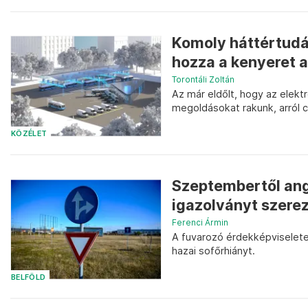
Komoly háttértudá
hozza a kenyeret 
Torontáli Zoltán
Az már eldőlt, hogy az elekt
megoldásokat rakunk, arról 
KÖZÉLET
Szeptembertől ango
igazolványt szerez
Ferenci Ármin
A fuvarozó érdekképviselete
hazai sofőrhiányt.
BELFÖLD