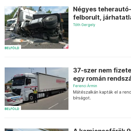
Négyes teherautó-
felborult, járhatat
Tóth Gergely
BELFÖLD
37-szer nem fizete
egy román rendsz
Ferenci Ármin
Mátészalkán kapták el a re
bírságot.
BELFÖLD