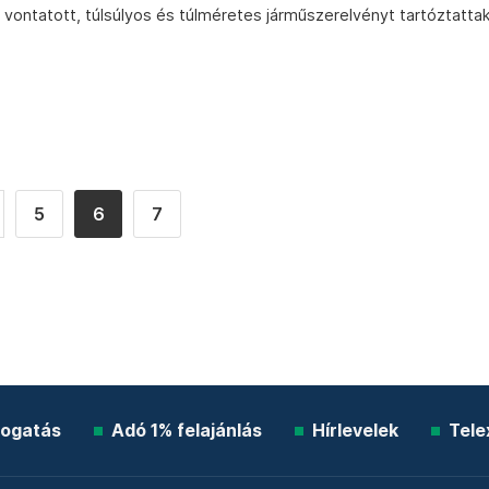
vontatott, túlsúlyos és túlméretes járműszerelvényt tartóztatta
5
6
7
ogatás
Adó 1% felajánlás
Hírlevelek
Tele