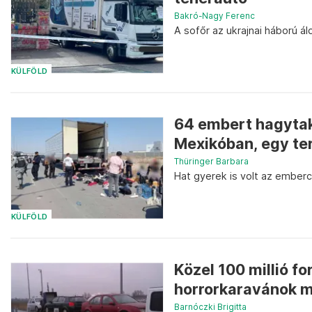
Bakró-Nagy Ferenc
A sofőr az ukrajnai háború á
KÜLFÖLD
64 embert hagytak
Mexikóban, egy te
Thüringer Barbara
Hat gyerek is volt az ember
KÜLFÖLD
Közel 100 millió fo
horrorkaravánok m
Barnóczki Brigitta