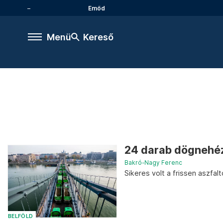
Emőd
Menü
Kereső
24 darab dögnehéz
Bakró-Nagy Ferenc
Sikeres volt a frissen aszfa
BELFÖLD