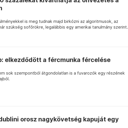
 százalékát kiválthatja az önvezetés a
n
ülményekkel is meg tudnak majd birkózni az algoritmusok, az
már szükség sofőrökre, legalábbis egy amerikai tanulmány szerint.
 elkezdődött a fércmunka fércelése
em sok szempontból átgondolatlan is a fuvarozók egy részének
jból.
 dublini orosz nagykövetség kapuját egy