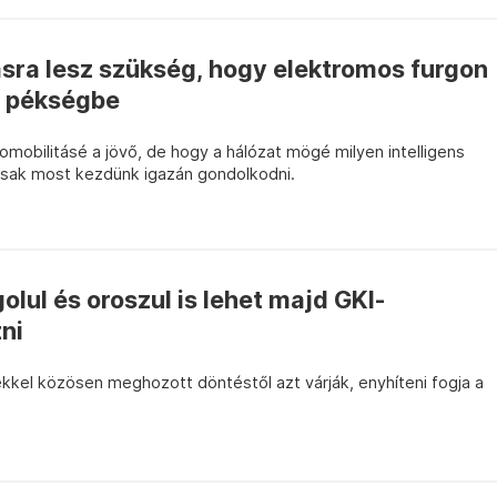
sra lesz szükség, hogy elektromos furgon
a pékségbe
romobilitásé a jövő, de hogy a hálózat mögé milyen intelligens
csak most kezdünk igazán gondolkodni.
lul és oroszul is lehet majd GKI-
ni
kkel közösen meghozott döntéstől azt várják, enyhíteni fogja a