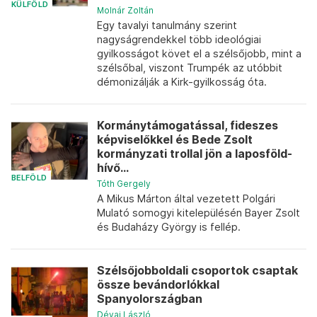
KÜLFÖLD
Molnár Zoltán
Egy tavalyi tanulmány szerint
nagyságrendekkel több ideológiai
gyilkosságot követ el a szélsőjobb, mint a
szélsőbal, viszont Trumpék az utóbbit
démonizálják a Kirk-gyilkosság óta.
Kormánytámogatással, fideszes
képviselőkkel és Bede Zsolt
kormányzati trollal jön a laposföld-
hívő...
BELFÖLD
Tóth Gergely
A Mikus Márton által vezetett Polgári
Mulató somogyi kitelepülésén Bayer Zsolt
és Budaházy György is fellép.
Szélsőjobboldali csoportok csaptak
össze bevándorlókkal
Spanyolországban
Dévai László