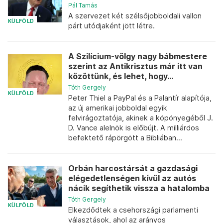
Pál Tamás
A szervezet két szélsőjobboldali vallon
KÜLFÖLD
párt utódjaként jött létre.
A Szilícium-völgy nagy bábmestere
szerint az Antikrisztus már itt van
közöttünk, és lehet, hogy...
Tóth Gergely
KÜLFÖLD
Peter Thiel a PayPal és a Palantír alapítója,
az új amerikai jobboldal egyik
felvirágoztatója, akinek a köpönyegéből J.
D. Vance alelnök is előbújt. A milliárdos
befektető rápörgött a Bibliában...
Orbán harcostársát a gazdasági
elégedetlenségen kívül az autós
nácik segíthetik vissza a hatalomba
Tóth Gergely
KÜLFÖLD
Elkezdődtek a csehországi parlamenti
választások, ahol az arányos