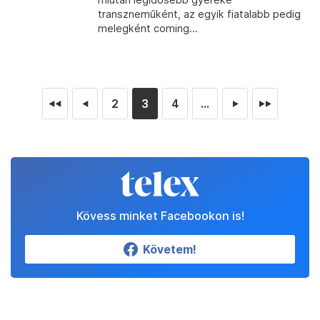
transzneműként, az egyik fiatalabb pedig
melegként coming...
2
3
4
...
◄◄
◄
►
►►
Kövess minket Facebookon is!
Követem!