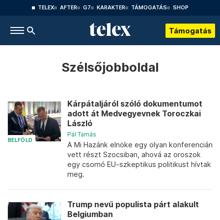
TELEX
AFTER
G7
KARAKTER
TÁMOGATÁS
SHOP
Támogatás
Szélsőjobboldal
Kárpátaljáról szóló dokumentumot
adott át Medvegyevnek Toroczkai
László
Pál Tamás
BELFÖLD
A Mi Hazánk elnöke egy olyan konferencián
vett részt Szocsiban, ahová az oroszok
egy csomó EU-szkeptikus politikust hívtak
meg.
Trump nevű populista párt alakult
Belgiumban