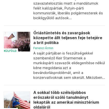
szavazatelosztás miatt a mandátumok
felét kalózpártiak, Putyin-párti
kommunisták, liberális polgármesterek és
bicikligyűlölő autósok...
Óriástüntetés és zavargások
közepette állt teljesen feje tetejére
a brit politika
Ferenci Ármin
KÜLFÖLD
A saját pártjában is feszültségekkel
szembenéző Keir Starmernek a
munkáspárti szavazók elidegenítése nélkül
kéne megoldania azt a
bevándorlásproblémát, amit a
konzervatívoknak sem sikerült. Miközben...
A sokkal több szélsőjobbos
erőszakról szóló tanulmányt
lekapták az amerikai minisztérium
oldaláról