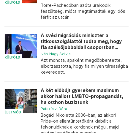
KÜLFÖLD
Torre-Pachecóban azóta uralkodik
feszültség, mióta megtámadtak egy idős
férfit az utcán.
A svéd migrációs miniszter a
titkosszolgálattól tudta meg, hogy
fia szélsőjobboldali csoportban...
Iván-Nagy Szilvia
KÜLFÖLD
Azt mondta, apaként megdöbbentette,
elborzasztotta, hogy fia milyen társaságba
keveredett.
A két előbújt gyerekem maximum
akkor hallott LMBTQ-propagandát,
ha otthon buziztunk
Patakfalvi Dóra
ÉLETMÓD
Bogádi Nikoletta 2006-ban, az akkori
Pride-on ellentüntetőként kiabált a
felvonulóknak a kordonok mögül, majd
miután legidősebb gyereke