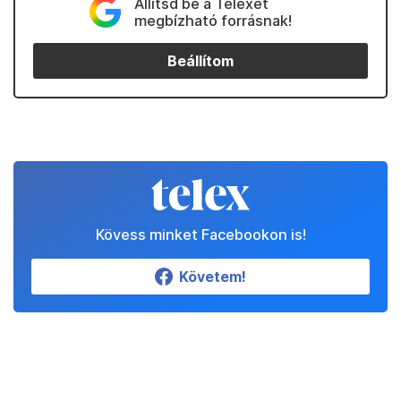
Állítsd be a Telexet
megbízható forrásnak!
Beállítom
Kövess minket Facebookon is!
Követem!