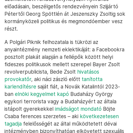
előadásain, beszélgetős rendezvényein Szijjártó
Pétertől Georg Spöttlén át Jeszenszky Zsoltig sok
kormányközeli politikus és megmondóember vesz
részt.
A Polgári Piknik felhozatala is tükrözi az
anyaintézmény nemzeti eklektikáját: a Facebookra
posztolt plakát alapján a fellépők között helyi
fideszes politikusok mellett szerepel Bayer Zsolt
revolverpublicista, Bede Zsolt
hivatásos
provokatőr
, aki náci zászló előtt
tanította
karlendítésre
saját fiát, a Novák Katalintól 2023-
ban
elnöki kegyelmet kapó
Budaházy György
egykori terrorista vagy a Budaházyért az általa
istápolt gyerekekkel
imádságot mondató
Böjte
Csaba ferences szerzetes – aki
következetesen
tagadja
felelősségét az által működtetett dévai
intézményben bizonyíthatóan elkövetett szexuális