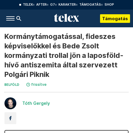
TELEX
AFTER
G7
KARAKTER
TÁMOGATÁS
SHOP
Támogatás
Kormánytámogatással, fideszes
képviselőkkel és Bede Zsolt
kormányzati trollal jön a laposföld-
hívő antiszemita által szervezett
Polgári Piknik
frissítve
BELFÖLD
Tóth Gergely