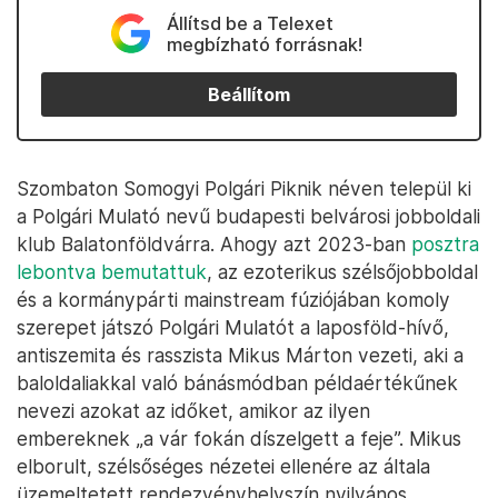
Állítsd be a Telexet
megbízható forrásnak!
Beállítom
Szombaton Somogyi Polgári Piknik néven települ ki
a Polgári Mulató nevű budapesti belvárosi jobboldali
klub Balatonföldvárra. Ahogy azt 2023-ban
posztra
lebontva bemutattuk
, az ezoterikus szélsőjobboldal
és a kormánypárti mainstream fúziójában komoly
szerepet játszó Polgári Mulatót a laposföld-hívő,
antiszemita és rasszista Mikus Márton vezeti, aki a
baloldaliakkal való bánásmódban példaértékűnek
nevezi azokat az időket, amikor az ilyen
embereknek „a vár fokán díszelgett a feje”. Mikus
elborult, szélsőséges nézetei ellenére az általa
üzemeltetett rendezvényhelyszín nyilvános