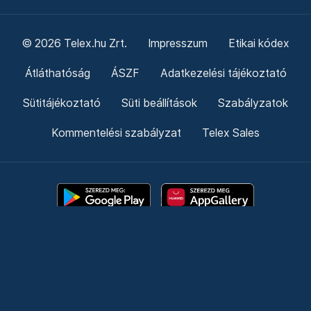
© 2026 Telex.hu Zrt.
Impresszum
Etikai kódex
Átláthatóság
ÁSZF
Adatkezelési tájékoztató
Sütitájékoztató
Süti beállítások
Szabályzatok
Kommentelési szabályzat
Telex Sales