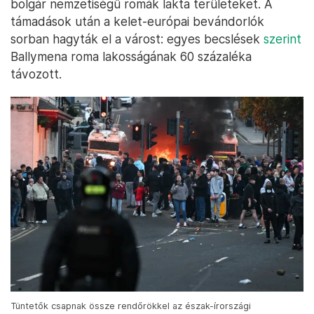
bolgár nemzetiségű romák lakta területeket. A
támadások után a kelet-európai bevándorlók
sorban hagyták el a várost: egyes becslések
szerint
Ballymena roma lakosságának 60 százaléka
távozott.
Tüntetők csapnak össze rendőrökkel az észak-írországi