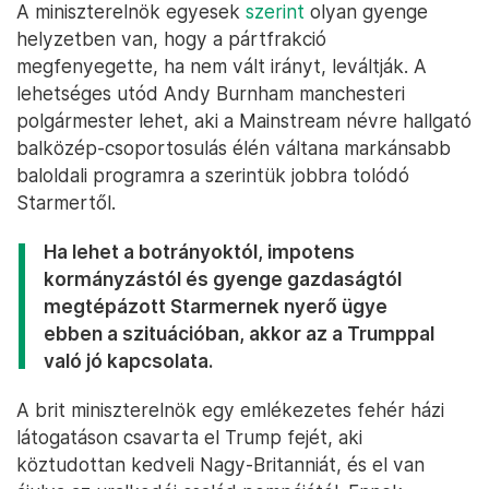
A miniszterelnök egyesek
szerint
olyan gyenge
helyzetben van, hogy a pártfrakció
megfenyegette, ha nem vált irányt, leváltják. A
lehetséges utód Andy Burnham manchesteri
polgármester lehet, aki a Mainstream névre hallgató
balközép-csoportosulás élén váltana markánsabb
baloldali programra a szerintük jobbra tolódó
Starmertől.
Ha lehet a botrányoktól, impotens
kormányzástól és gyenge gazdaságtól
megtépázott Starmernek nyerő ügye
ebben a szituációban, akkor az a Trumppal
való jó kapcsolata.
A brit miniszterelnök egy emlékezetes fehér házi
látogatáson csavarta el Trump fejét, aki
köztudottan kedveli Nagy-Britanniát, és el van