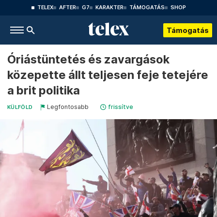
TELEX
AFTER
G7
KARAKTER
TÁMOGATÁS
SHOP
Támogatás
Óriástüntetés és zavargások
közepette állt teljesen feje tetejére
a brit politika
Legfontosabb
frissítve
KÜLFÖLD