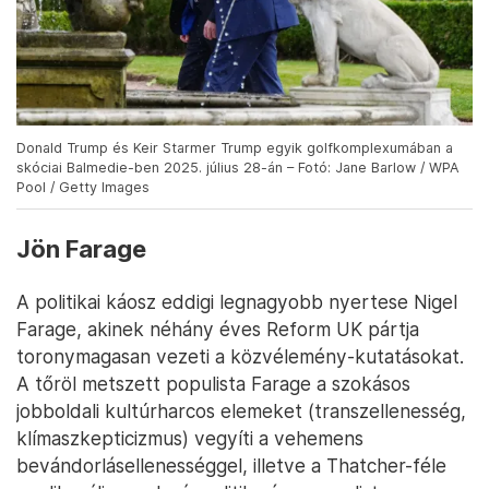
Donald Trump és Keir Starmer Trump egyik golfkomplexumában a
skóciai Balmedie-ben 2025. július 28-án – Fotó: Jane Barlow / WPA
Pool / Getty Images
Jön Farage
A politikai káosz eddigi legnagyobb nyertese Nigel
Farage, akinek néhány éves Reform UK pártja
toronymagasan vezeti a közvélemény-kutatásokat.
A tőröl metszett populista Farage a szokásos
jobboldali kultúrharcos elemeket (transzellenesség,
klímaszkepticizmus) vegyíti a vehemens
bevándorlásellenességgel, illetve a Thatcher-féle