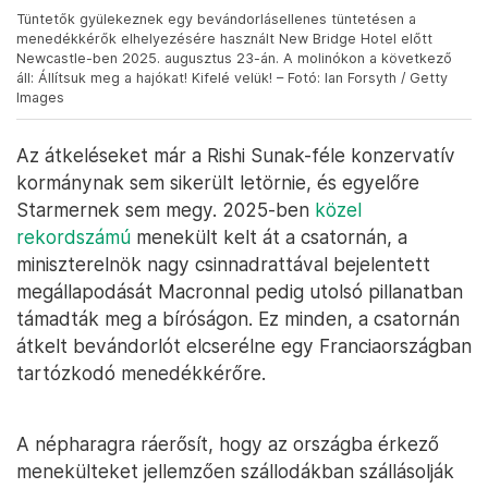
Tüntetők gyülekeznek egy bevándorlásellenes tüntetésen a
menedékkérők elhelyezésére használt New Bridge Hotel előtt
Newcastle-ben 2025. augusztus 23-án. A molinókon a következő
áll: Állítsuk meg a hajókat! Kifelé velük! – Fotó: Ian Forsyth / Getty
Images
Az átkeléseket már a Rishi Sunak-féle konzervatív
kormánynak sem sikerült letörnie, és egyelőre
Starmernek sem megy. 2025-ben
közel
rekordszámú
menekült kelt át a csatornán, a
miniszterelnök nagy csinnadrattával bejelentett
megállapodását Macronnal pedig utolsó pillanatban
támadták meg a bíróságon. Ez minden, a csatornán
átkelt bevándorlót elcserélne egy Franciaországban
tartózkodó menedékkérőre.
A népharagra ráerősít, hogy az országba érkező
menekülteket jellemzően szállodákban szállásolják