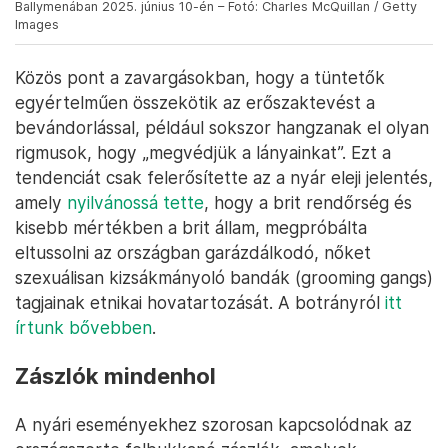
Ballymenában 2025. június 10-én – Fotó: Charles McQuillan / Getty
Images
Közös pont a zavargásokban, hogy a tüntetők
egyértelműen összekötik az erőszaktevést a
bevándorlással, például sokszor hangzanak el olyan
rigmusok, hogy „megvédjük a lányainkat”. Ezt a
tendenciát csak felerősítette az a nyár eleji jelentés,
amely
nyilvánossá tette
, hogy a brit rendőrség és
kisebb mértékben a brit állam, megpróbálta
eltussolni az országban garázdálkodó, nőket
szexuálisan kizsákmányoló bandák (grooming gangs)
tagjainak etnikai hovatartozását. A botrányról
itt
írtunk bővebben
.
Zászlók mindenhol
A nyári eseményekhez szorosan kapcsolódnak az