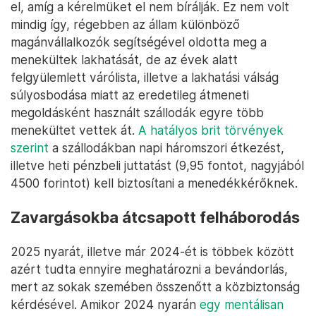
el, amíg a kérelmüket el nem bírálják. Ez nem volt
mindig így, régebben az állam különböző
magánvállalkozók segítségével oldotta meg a
menekültek lakhatását, de az évek alatt
felgyülemlett várólista, illetve a lakhatási válság
súlyosbodása miatt az eredetileg átmeneti
megoldásként használt szállodák egyre több
menekültet vettek át.
A hatályos brit törvények
szerint
a szállodákban napi háromszori étkezést,
illetve heti pénzbeli juttatást (9,95 fontot, nagyjából
4500 forintot) kell biztosítani a menedékkérőknek.
Zavargásokba átcsapott felháborodás
2025 nyarát, illetve már 2024-ét is többek között
azért tudta ennyire meghatározni a bevándorlás,
mert az sokak szemében összenőtt a közbiztonság
kérdésével. Amikor 2024 nyarán
egy mentálisan