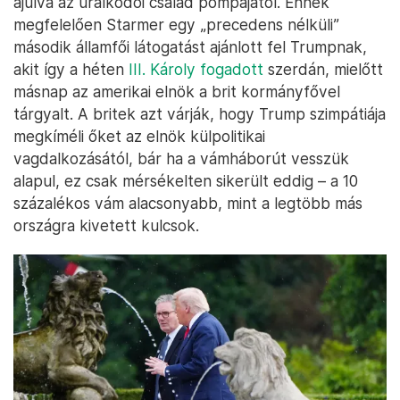
ájulva az uralkodói család pompájától. Ennek
megfelelően Starmer egy „precedens nélküli”
második államfői látogatást ajánlott fel Trumpnak,
akit így a héten
III. Károly fogadott
szerdán, mielőtt
másnap az amerikai elnök a brit kormányfővel
tárgyalt. A britek azt várják, hogy Trump szimpátiája
megkíméli őket az elnök külpolitikai
vagdalkozásától, bár ha a vámháborút vesszük
alapul, ez csak mérsékelten sikerült eddig – a 10
százalékos vám alacsonyabb, mint a legtöbb más
országra kivetett kulcsok.