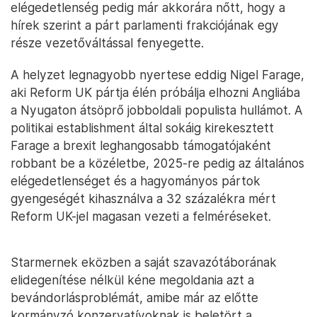
elégedetlenség pedig már akkorára nőtt, hogy a
hírek szerint a párt parlamenti frakciójának egy
része vezetőváltással fenyegette.
A helyzet legnagyobb nyertese eddig Nigel Farage,
aki Reform UK pártja élén próbálja elhozni Angliába
a Nyugaton átsöprő jobboldali populista hullámot. A
politikai establishment által sokáig kirekesztett
Farage a brexit leghangosabb támogatójaként
robbant be a közéletbe, 2025-re pedig az általános
elégedetlenséget és a hagyományos pártok
gyengeségét kihasználva a 32 százalékra mért
Reform UK-jel magasan vezeti a felméréseket.
Starmernek eközben a saját szavazótáborának
elidegenítése nélkül kéne megoldania azt a
bevándorlásproblémát, amibe már az előtte
kormányzó konzervatívoknak is beletört a