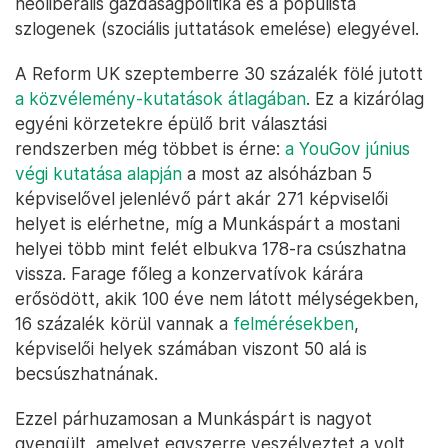
neoliberális gazdaságpolitika és a populista
szlogenek (szociális juttatások emelése) elegyével.
A Reform UK szeptemberre 30 százalék fölé jutott
a közvélemény-kutatások átlagában
. Ez a kizárólag
egyéni körzetekre épülő brit választási
rendszerben még többet is érne:
a YouGov június
végi kutatása alapján
a most az alsóházban 5
képviselővel jelenlévő párt akár 271 képviselői
helyet is elérhetne, míg a Munkáspárt a mostani
helyei több mint felét elbukva 178-ra csúszhatna
vissza. Farage főleg a konzervatívok kárára
erősödött, akik 100 éve nem látott mélységekben,
16 százalék körül vannak a
felmérésekben
,
képviselői helyek számában viszont 50 alá is
becsúszhatnának.
Ezzel párhuzamosan a Munkáspárt is nagyot
gyengült, amelyet egyszerre veszélyeztet a volt