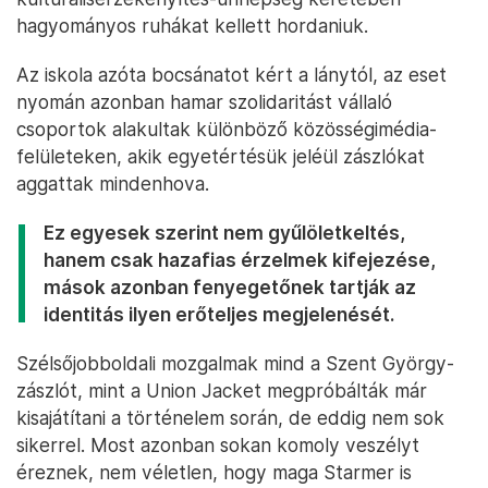
hagyományos ruhákat kellett hordaniuk.
Az iskola azóta bocsánatot kért a lánytól, az eset
nyomán azonban hamar szolidaritást vállaló
csoportok alakultak különböző közösségimédia-
felületeken, akik egyetértésük jeléül zászlókat
aggattak mindenhova.
Ez egyesek szerint nem gyűlöletkeltés,
hanem csak hazafias érzelmek kifejezése,
mások azonban fenyegetőnek tartják az
identitás ilyen erőteljes megjelenését.
Szélsőjobboldali mozgalmak mind a Szent György-
zászlót, mint a Union Jacket megpróbálták már
kisajátítani a történelem során, de eddig nem sok
sikerrel. Most azonban sokan komoly veszélyt
éreznek, nem véletlen, hogy maga Starmer is