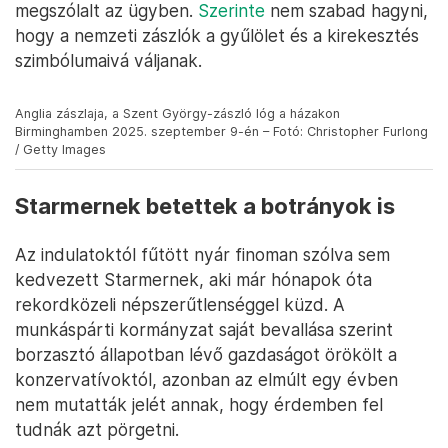
megszólalt az ügyben.
Szerinte
nem szabad hagyni,
hogy a nemzeti zászlók a gyűlölet és a kirekesztés
szimbólumaivá váljanak.
Anglia zászlaja, a Szent György-zászló lóg a házakon
Birminghamben 2025. szeptember 9-én – Fotó: Christopher Furlong
/ Getty Images
Starmernek betettek a botrányok is
Az indulatoktól fűtött nyár finoman szólva sem
kedvezett Starmernek, aki már hónapok óta
rekordközeli népszerűtlenséggel küzd. A
munkáspárti kormányzat saját bevallása szerint
borzasztó állapotban lévő gazdaságot örökölt a
konzervatívoktól, azonban az elmúlt egy évben
nem mutatták jelét annak, hogy érdemben fel
tudnák azt pörgetni.