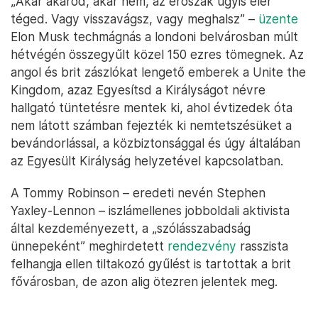
„Akár akarod, akár nem, az erőszak úgyis elér
téged. Vagy visszavágsz, vagy meghalsz” –
üzente
Elon Musk techmágnás a londoni belvárosban múlt
hétvégén összegyűlt közel 150 ezres tömegnek. Az
angol és brit zászlókat lengető emberek a Unite the
Kingdom, azaz Egyesítsd a Királyságot névre
hallgató tüntetésre mentek ki, ahol évtizedek óta
nem látott számban fejezték ki nemtetszésüket a
bevándorlással, a közbiztonsággal és úgy általában
az Egyesült Királyság helyzetével kapcsolatban.
A Tommy Robinson – eredeti nevén Stephen
Yaxley-Lennon – iszlámellenes jobboldali aktivista
által kezdeményezett, a „szólásszabadság
ünnepeként” meghirdetett
rendezvény
rasszista
felhangja ellen tiltakozó gyűlést is tartottak a brit
fővárosban, de azon alig ötezren jelentek meg.