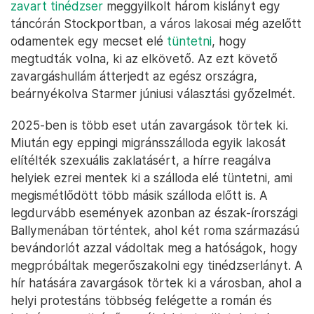
zavart tinédzser
meggyilkolt három kislányt egy
táncórán Stockportban, a város lakosai még azelőtt
odamentek egy mecset elé
tüntetni
, hogy
megtudták volna, ki az elkövető. Az ezt követő
zavargáshullám átterjedt az egész országra,
beárnyékolva Starmer júniusi választási győzelmét.
2025-ben is több eset után zavargások törtek ki.
Miután egy eppingi migránsszálloda egyik lakosát
elítélték szexuális zaklatásért, a hírre reagálva
helyiek ezrei mentek ki a szálloda elé tüntetni, ami
megismétlődött több másik szálloda előtt is. A
legdurvább események azonban az észak-írországi
Ballymenában történtek, ahol két roma származású
bevándorlót azzal vádoltak meg a hatóságok, hogy
megpróbáltak megerőszakolni egy tinédzserlányt. A
hír hatására zavargások törtek ki a városban, ahol a
helyi protestáns többség felégette a román és