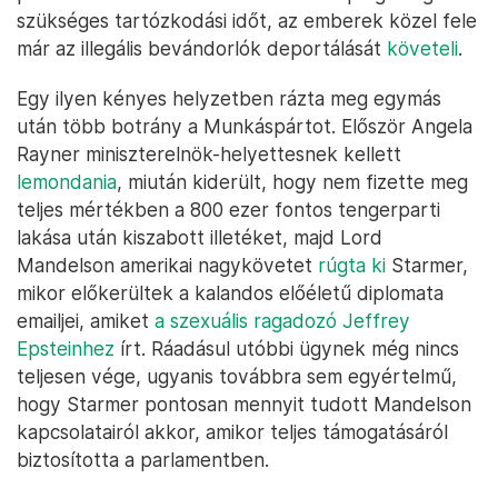
szükséges tartózkodási időt, az emberek közel fele
már az illegális bevándorlók deportálását
követeli
.
Egy ilyen kényes helyzetben rázta meg egymás
után több botrány a Munkáspártot. Először Angela
Rayner miniszterelnök-helyettesnek kellett
lemondania
, miután kiderült, hogy nem fizette meg
teljes mértékben a 800 ezer fontos tengerparti
lakása után kiszabott illetéket, majd Lord
Mandelson amerikai nagykövetet
rúgta ki
Starmer,
mikor előkerültek a kalandos előéletű diplomata
emailjei, amiket
a szexuális ragadozó Jeffrey
Epsteinhez
írt. Ráadásul utóbbi ügynek még nincs
teljesen vége, ugyanis továbbra sem egyértelmű,
hogy Starmer pontosan mennyit tudott Mandelson
kapcsolatairól akkor, amikor teljes támogatásáról
biztosította a parlamentben.