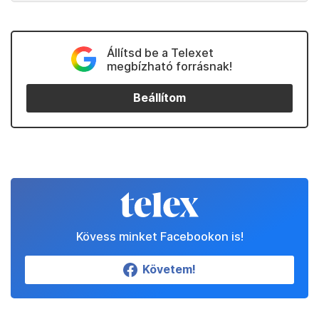
Állítsd be a Telexet
megbízható forrásnak!
Beállítom
Kövess minket Facebookon is!
Követem!