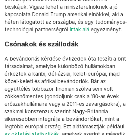
bicskájuk. Vigasz lehet a miniszterelnöknek a jó
kapcsolata Donald Trump amerikai elnökkel, aki a
héten látogatott az országba, és egy tudományos-
technológiai partnerségről
írtak alá
egyezményt.
Csónakok és szállodák
A bevándorlás kérdése évtizedek óta feszíti a brit
társadalmat, amelybe különböző hullámokban
érkeztek a karibi, dél-ázsiai, kelet-európai, majd
közel-keleti és afrikai bevándorlók. Bár az
együttélés többször finoman szólva sem volt
zökkenőmentes (gondoljunk csak a '80-as évek
erőszakhullámaira vagy a 2011-es zavargásokra), a
szakmai konszenzus szerint Nagy-Britannia
sikeresebben integrálja a bevándorlókat, mint a
legtöbb európai ország. Ezt alátámasztják például
az oktatási statisztikák,
amelyek szerint a második