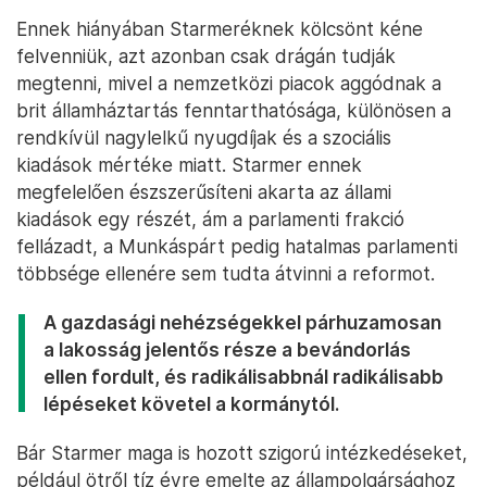
Ennek hiányában Starmeréknek kölcsönt kéne
felvenniük, azt azonban csak drágán tudják
megtenni, mivel a nemzetközi piacok aggódnak a
brit államháztartás fenntarthatósága, különösen a
rendkívül nagylelkű nyugdíjak és a szociális
kiadások mértéke miatt. Starmer ennek
megfelelően észszerűsíteni akarta az állami
kiadások egy részét, ám a parlamenti frakció
fellázadt, a Munkáspárt pedig hatalmas parlamenti
többsége ellenére sem tudta átvinni a reformot.
A gazdasági nehézségekkel párhuzamosan
a lakosság jelentős része a bevándorlás
ellen fordult, és radikálisabbnál radikálisabb
lépéseket követel a kormánytól.
Bár Starmer maga is hozott szigorú intézkedéseket,
például ötről tíz évre emelte az állampolgársághoz