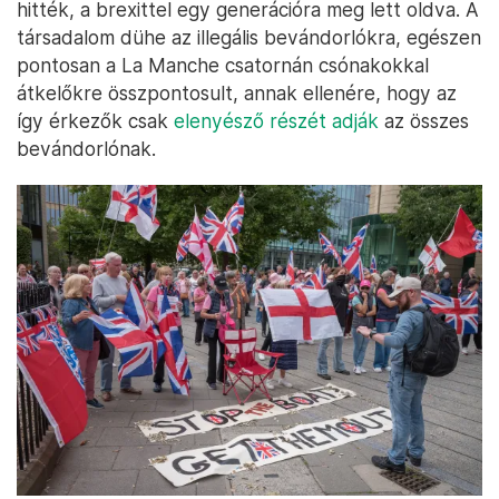
hitték, a brexittel egy generációra meg lett oldva. A
társadalom dühe az illegális bevándorlókra, egészen
pontosan a La Manche csatornán csónakokkal
átkelőkre összpontosult, annak ellenére, hogy az
így érkezők csak
elenyésző részét adják
az összes
bevándorlónak.