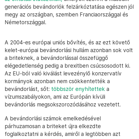
generációs bevándorlók felzárkóztatása egészen jól
megy az országban, szemben Franciaországgal és
Németországgal.
A 2004-es európai uniós bővítés, és az ezt követő
kelet-európai bevándorlási hullám azonban sok volt
a briteknek, a bevándorlással összefüggő
elégedetlenség pedig a brexitben csúcsosodott ki.
Az EU-ból való kiválást levezénylő konzervatív
kormányok azonban nem csökkentették a
bevándorlást, sőt:
többször enyhítettek
a
vízumszabályokon, ami az Európán kívüli
bevándorlás megsokszorozódásához vezetett.
A bevándorlási számok emelkedésével
párhuzamosan a briteket újra elkezdte
foglalkoztatni a kérdés, amiről a legtöbben azt