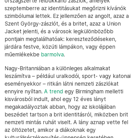
országszerte felbukkanó zászlók, amelyek
szeptemberre az identitásukat megőrizni kívánók
szimbólumai lettek. Ez jellemzően az angolt, azaz a
Szent György-zászlót, és a britet, azaz a Union
Jacket jelenti, és a városok legkülönbözőbb
pontjain megtalálhatóak: kereszteződéseken,
járdára festve, közúti lámpákon, vagy éppen
műemlékekbe
barmolva
.
Nagy-Britanniában a különleges alkalmakat
leszámítva – például uralkodói, sport- vagy katonai
eseményekkor – ritkán látni nemzeti zászlókat
ennyire nyíltan.
A trend
egy Birmingham melletti
kisvárosból indult, ahol egy 12 éves lányt
megakadályoztak abban, hogy az iskolájában
beszédet tartson a brit identitásról, miközben brit
nemzeti mintás ruhát viselt. A lány aznap vette fel
az öltözetet, amikor a diákoknak egy
kulturálisérzékenyítés-ünnepség keretében