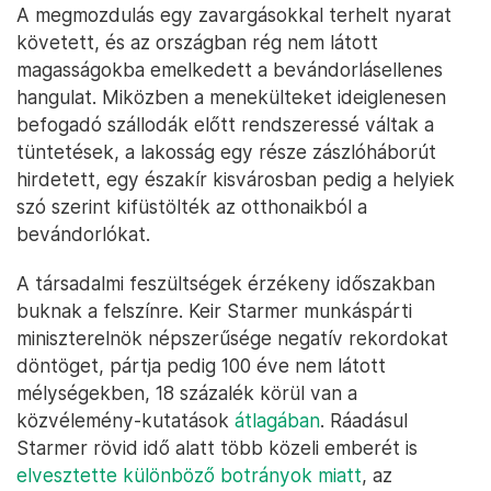
A megmozdulás egy zavargásokkal terhelt nyarat
követett, és az országban rég nem látott
magasságokba emelkedett a bevándorlásellenes
hangulat. Miközben a menekülteket ideiglenesen
befogadó szállodák előtt rendszeressé váltak a
tüntetések, a lakosság egy része zászlóháborút
hirdetett, egy északír kisvárosban pedig a helyiek
szó szerint kifüstölték az otthonaikból a
bevándorlókat.
A társadalmi feszültségek érzékeny időszakban
buknak a felszínre. Keir Starmer munkáspárti
miniszterelnök népszerűsége negatív rekordokat
döntöget, pártja pedig 100 éve nem látott
mélységekben, 18 százalék körül van a
közvélemény-kutatások
átlagában
. Ráadásul
Starmer rövid idő alatt több közeli emberét is
elvesztette különböző botrányok miatt
, az