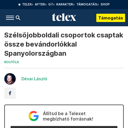
TELEX
AFTER
G7
KARAKTER
TÁMOGATÁS
SHOP
Támogatás
Szélsőjobboldali csoportok csaptak
össze bevándorlókkal
Spanyolországban
KÜLFÖLD
Dévai László
Állítsd be a Telexet
megbízható forrásnak!