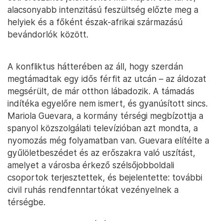
alacsonyabb intenzitású feszültség előzte meg a
helyiek és a főként észak-afrikai származású
bevándorlók között.
A konfliktus hátterében az áll, hogy szerdán
megtámadtak egy idős férfit az utcán – az áldozat
megsérült, de már otthon lábadozik. A támadás
indítéka egyelőre nem ismert, és gyanúsított sincs.
Mariola Guevara, a kormány térségi megbízottja a
spanyol közszolgálati televízióban azt mondta, a
nyomozás még folyamatban van. Guevara elítélte a
gyűlöletbeszédet és az erőszakra való uszítást,
amelyet a városba érkező szélsőjobboldali
csoportok terjesztettek, és bejelentette: további
civil ruhás rendfenntartókat vezényelnek a
térségbe.