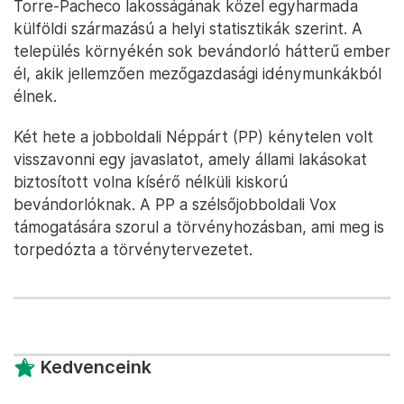
Torre-Pacheco lakosságának közel egyharmada
külföldi származású a helyi statisztikák szerint. A
település környékén sok bevándorló hátterű ember
él, akik jellemzően mezőgazdasági idénymunkákból
élnek.
Két hete a jobboldali Néppárt (PP) kénytelen volt
visszavonni egy javaslatot, amely állami lakásokat
biztosított volna kísérő nélküli kiskorú
bevándorlóknak. A PP a szélsőjobboldali Vox
támogatására szorul a törvényhozásban, ami meg is
torpedózta a törvénytervezetet.
Kedvenceink