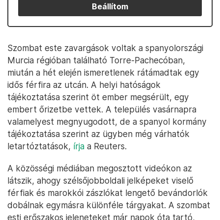
Beállítom
Szombat este zavargások voltak a spanyolországi
Murcia régióban található Torre-Pachecóban,
miután a hét elején ismeretlenek rátámadtak egy
idős férfira az utcán. A helyi hatóságok
tájékoztatása szerint öt ember megsérült, egy
embert őrizetbe vettek. A település vasárnapra
valamelyest megnyugodott, de a spanyol kormány
tájékoztatása szerint az ügyben még várhatók
letartóztatások,
írja
a Reuters.
A közösségi médiában megosztott videókon az
látszik, ahogy szélsőjobboldali jelképeket viselő
férfiak és marokkói zászlókat lengető bevándorlók
dobálnak egymásra különféle tárgyakat. A szombat
esti erőszakos jeleneteket már napok óta tartó,