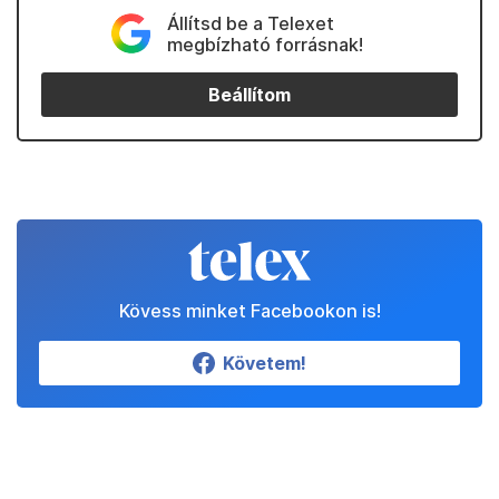
Állítsd be a Telexet
megbízható forrásnak!
Beállítom
Kövess minket Facebookon is!
Követem!