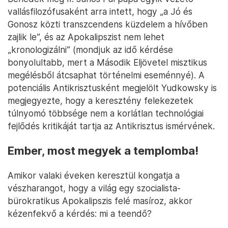
vallásfilozófusaként arra intett, hogy „a Jó és
Gonosz közti transzcendens küzdelem a hívőben
zajlik le”, és az Apokalipszist nem lehet
„kronologizálni” (mondjuk az idő kérdése
bonyolultabb, mert a Második Eljövetel misztikus
megélésből átcsaphat történelmi eseménnyé). A
potenciális Antikrisztusként megjelölt Yudkowsky is
megjegyezte, hogy a keresztény felekezetek
túlnyomó többsége nem a korlátlan technológiai
fejlődés kritikáját tartja az Antikrisztus ismérvének.
Ember, most megyek a templomba!
Amikor valaki éveken keresztül kongatja a
vészharangot, hogy a világ egy szocialista-
bürokratikus Apokalipszis felé masíroz, akkor
kézenfekvő a kérdés: mi a teendő?