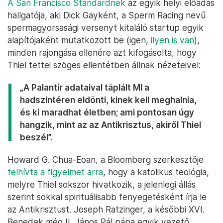
A San Francisco Standardnek
az egyik helyi előadás
hallgatója, aki Dick Gayként, a Sperm Racing nevű
spermagyorsasági versenyt kitaláló startup egyik
alapítójaként mutatkozott be (igen,
ilyen is van
),
minden rajongása ellenére azt kifogásolta, hogy
Thiel tettei szöges ellentétben állnak nézeteivel:
„A Palantír adataival táplált MI a
hadszintéren eldönti, kinek kell meghalnia,
és ki maradhat életben; ami pontosan úgy
hangzik, mint az az Antikrisztus, akiről Thiel
beszél”.
Howard G. Chua-Eoan, a Bloomberg szerkesztője
felhívta a figyelmet arra
, hogy a katolikus teológia,
melyre Thiel sokszor hivatkozik, a jelenlegi állás
szerint sokkal spirituálisabb fenyegetésként írja le
az Antikrisztust. Joseph Ratzinger, a későbbi XVI.
Benedek még II. János Pál pápa egyik vezető