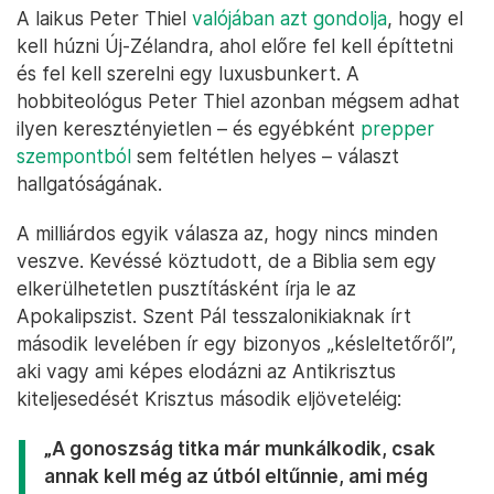
A laikus Peter Thiel
valójában azt gondolja
, hogy el
kell húzni Új-Zélandra, ahol előre fel kell építtetni
és fel kell szerelni egy luxusbunkert. A
hobbiteológus Peter Thiel azonban mégsem adhat
ilyen keresztényietlen – és egyébként
prepper
szempontból
sem feltétlen helyes – választ
hallgatóságának.
A milliárdos egyik válasza az, hogy nincs minden
veszve. Kevéssé köztudott, de a Biblia sem egy
elkerülhetetlen pusztításként írja le az
Apokalipszist. Szent Pál tesszalonikiaknak írt
második levelében ír egy bizonyos „késleltetőről”,
aki vagy ami képes elodázni az Antikrisztus
kiteljesedését Krisztus második eljöveteléig:
„A gonoszság titka már munkálkodik, csak
annak kell még az útból eltűnnie, ami még