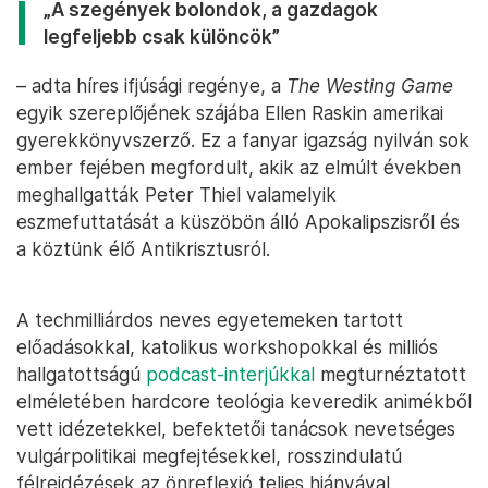
„A szegények bolondok, a gazdagok
legfeljebb csak különcök”
– adta híres ifjúsági regénye, a
The Westing Game
egyik szereplőjének szájába Ellen Raskin amerikai
gyerekkönyvszerző. Ez a fanyar igazság nyilván sok
ember fejében megfordult, akik az elmúlt években
meghallgatták Peter Thiel valamelyik
eszmefuttatását a küszöbön álló Apokalipszisről és
a köztünk élő Antikrisztusról.
A techmilliárdos neves egyetemeken tartott
előadásokkal, katolikus workshopokkal és milliós
hallgatottságú
podcast-interjúkkal
megturnéztatott
elméletében hardcore teológia keveredik animékből
vett idézetekkel, befektetői tanácsok nevetséges
vulgárpolitikai megfejtésekkel, rosszindulatú
félreidézések az önreflexió teljes hiányával.