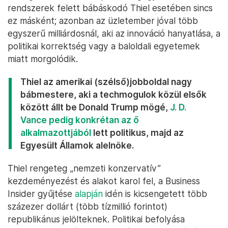
rendszerek felett bábáskodó Thiel esetében sincs
ez másként; azonban az üzletember jóval több
egyszerű milliárdosnál, aki az innováció hanyatlása, a
politikai korrektség vagy a baloldali egyetemek
miatt morgolódik.
Thiel az amerikai (szélső)jobboldal nagy
bábmestere, aki a techmogulok közül elsők
között állt be Donald Trump mögé,
J. D.
Vance pedig konkrétan az ő
alkalmazottjából
lett politikus, majd az
Egyesült Államok alelnöke.
Thiel rengeteg „nemzeti konzervatív”
kezdeményezést és alakot karol fel, a Business
Insider gyűjtése
alapján
idén is kicsengetett több
százezer dollárt (több tízmillió forintot)
republikánus jelölteknek. Politikai befolyása