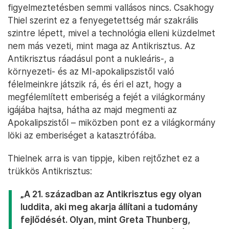
figyelmeztetésben semmi vallásos nincs. Csakhogy
Thiel szerint ez a fenyegetettség már szakrális
szintre lépett, mivel a technológia elleni küzdelmet
nem más vezeti, mint maga az Antikrisztus. Az
Antikrisztus ráadásul pont a nukleáris-, a
környezeti- és az MI-apokalipszistől való
félelmeinkre játszik rá, és éri el azt, hogy a
megfélemlített emberiség a fejét a világkormány
igájába hajtsa, hátha az majd megmenti az
Apokalipszistől – miközben pont ez a világkormány
löki az emberiséget a katasztrófába.
Thielnek arra is van tippje, kiben rejtőzhet ez a
trükkös Antikrisztus:
„A 21. században az Antikrisztus egy olyan
luddita, aki meg akarja állítani a tudomány
fejlődését. Olyan, mint Greta Thunberg,