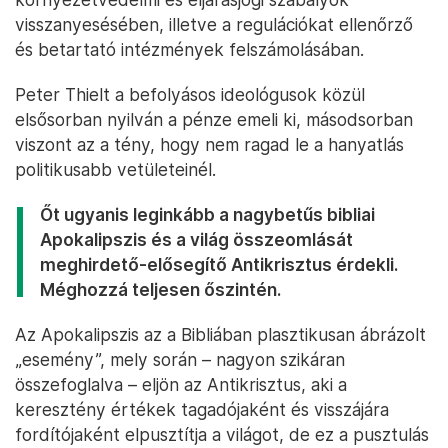
visszanyesésében, illetve a regulációkat ellenőrző
és betartató intézmények felszámolásában.
Peter Thielt a befolyásos ideológusok közül
elsősorban nyilván a pénze emeli ki, másodsorban
viszont az a tény, hogy nem ragad le a hanyatlás
politikusabb vetületeinél.
Őt ugyanis leginkább a nagybetűs bibliai
Apokalipszis és a világ összeomlását
meghirdető-elősegítő Antikrisztus érdekli.
Méghozzá teljesen őszintén.
Az Apokalipszis az a Bibliában plasztikusan ábrázolt
„esemény”, mely során – nagyon szikáran
összefoglalva – eljön az Antikrisztus, aki a
keresztény értékek tagadójaként és visszájára
fordítójaként elpusztítja a világot, de ez a pusztulás