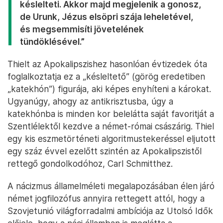
késlelteti. Akkor majd megjelenik a gonosz,
de Urunk, Jézus elsöpri szája leheletével,
és megsemmisíti jövetelének
tündöklésével.”
Thielt az Apokalipszishez hasonlóan évtizedek óta
foglalkoztatja ez a „késleltető” (görög eredetiben
„katekhón”) figurája, aki képes enyhíteni a károkat.
Ugyanúgy, ahogy az antikrisztusba, úgy a
katekhónba is minden kor belelátta saját favoritját a
Szentlélektől kezdve a német-római császárig. Thiel
egy kis eszmetörténeti algoritmustekeréssel eljutott
egy száz évvel ezelőtt szintén az Apokalipszistől
rettegő gondolkodóhoz, Carl Schmitthez.
A nácizmus államelméleti megalapozásában élen járó
német jogfilozófus annyira rettegett attól, hogy a
Szovjetunió világforradalmi ambíciója az Utolsó Idők