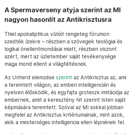
A Spermaverseny atyja szerint az MI
nagyon hasonlít az Antikrisztusra
Thiel apokaliptikus vízióit rengeteg fórumon
szedték ízekre – részben a szövegek teológiai és
logikai önellentmondásai miatt, részben viszont
azért, mert az üzletember saját tevékenysége
maga mond ellent a világféltésnek.
Az Unherd elemzése
szerint
az Antikrisztus az, ami
a teremtett világon, az emberi intelligencián és
nyelven élősködik, és egyfajta groteszk imitációja az
embernek, amit a keresztény hit szerint Isten saját
képmására teremtett. Szóval az MI sokkal jobban
megfelel az Antikrisztus kritériumainak, mint azok,
akik a mesterséges intelligencia ellen lépnének fel.