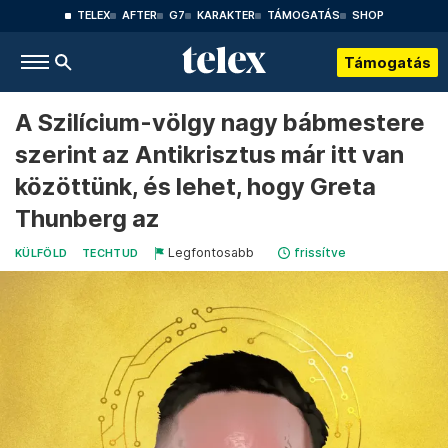
TELEX
AFTER
G7
KARAKTER
TÁMOGATÁS
SHOP
Támogatás
A Szilícium-völgy nagy bábmestere
szerint az Antikrisztus már itt van
közöttünk, és lehet, hogy Greta
Thunberg az
Legfontosabb
frissítve
KÜLFÖLD
TECHTUD