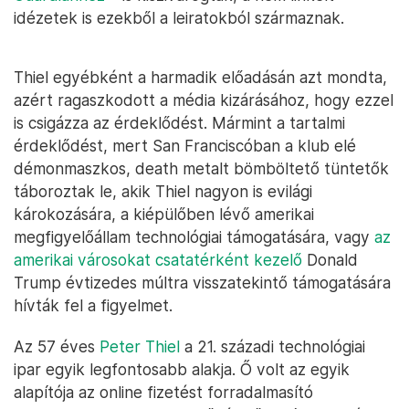
idézetek is ezekből a leiratokból származnak.
Thiel egyébként a harmadik előadásán azt mondta,
azért ragaszkodott a média kizárásához, hogy ezzel
is csigázza az érdeklődést. Mármint a tartalmi
érdeklődést, mert San Franciscóban a klub elé
démonmaszkos, death metalt bömböltető tüntetők
táboroztak le, akik Thiel nagyon is evilági
károkozására, a kiépülőben lévő amerikai
megfigyelőállam technológiai támogatására, vagy
az
amerikai városokat csatatérként kezelő
Donald
Trump évtizedes múltra visszatekintő támogatására
hívták fel a figyelmet.
Az 57 éves
Peter Thiel
a 21. századi technológiai
ipar egyik legfontosabb alakja. Ő volt az egyik
alapítója az online fizetést forradalmasító