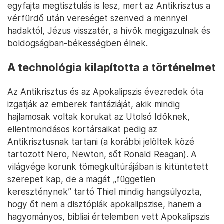
egyfajta megtisztulás is lesz, mert az Antikrisztus a
vérfürdő után vereséget szenved a mennyei
hadaktól, Jézus visszatér, a hívők megigazulnak és
boldogságban-békességben élnek.
A technológia kilapította a történelmet
Az Antikrisztus és az Apokalipszis évezredek óta
izgatják az emberek fantáziáját, akik mindig
hajlamosak voltak korukat az Utolsó Időknek,
ellentmondásos kortársaikat pedig az
Antikrisztusnak tartani (a korábbi jelöltek közé
tartozott Nero, Newton, sőt Ronald Reagan). A
világvége korunk tömegkultúrájában is kitüntetett
szerepet kap, de a magát „független
kereszténynek” tartó Thiel mindig hangsúlyozta,
hogy őt nem a disztópiák apokalipszise, hanem a
hagyományos, bibliai értelemben vett Apokalipszis