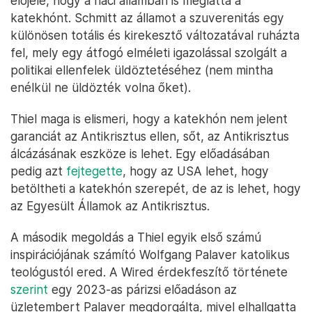
előjele, hogy a náci államban is meglátta a
katekhónt. Schmitt az államot a szuverenitás egy
különösen totális és kirekesztő változatával ruházta
fel, mely egy átfogó elméleti igazolással szolgált a
politikai ellenfelek üldöztetéséhez (nem mintha
enélkül ne üldözték volna őket).
Thiel maga is elismeri, hogy a katekhón nem jelent
garanciát az Antikrisztus ellen, sőt, az Antikrisztus
álcázásának eszköze is lehet. Egy előadásában
pedig azt
fejtegette
, hogy az USA lehet, hogy
betöltheti a katekhón szerepét, de az is lehet, hogy
az Egyesült Államok az Antikrisztus.
A második megoldás a Thiel egyik első számú
inspirációjának számító Wolfgang Palaver katolikus
teológustól ered. A Wired érdekfeszítő története
szerint
egy 2023-as párizsi előadáson az
üzletembert Palaver megdorgálta, mivel elhallgatta