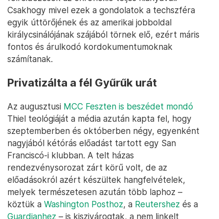
Csakhogy mivel ezek a gondolatok a techszféra
egyik úttörőjének és az amerikai jobboldal
királycsinálójának szájából törnek elő, ezért máris
fontos és árulkodó kordokumentumoknak
számítanak.
Privatizálta a fél Gyűrűk urát
Az augusztusi
MCC Feszten is beszédet mondó
Thiel teológiáját a média azután kapta fel, hogy
szeptemberben és októberben négy, egyenként
nagyjából kétórás előadást tartott egy San
Franciscó-i klubban. A telt házas
rendezvénysorozat zárt körű volt, de az
előadásokról azért készültek hangfelvételek,
melyek természetesen azután több laphoz –
köztük a
Washington Posthoz
, a
Reutershez
és a
Guardianhez
– is kiszivárogtak, a nem linkelt