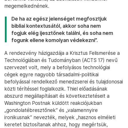
megemelkednének.
De ha az egész jelenséget megfosztjuk
bibliai kontextusától, akkor soha nem
fogjuk elég ijesztőnek találni, és soha nem
fogunk ellene komolyan védekezni”.
A rendezvény házigazdája a Krisztus Felismerése a
Technológiában és Tudományban (ACTS 17) nevű
szervezet volt, mely a befolyásos technológiai
cégek egyre nagyobb társadalmi-politikai
befolyással rendelkező menedzserei és tulajdonosai
közti térítéssel foglalkozik. Thiel előadásának
abszurd megállapításait és következtetéseit a
Washington Postnak küldött reakciójukban
„gondolatébresztőnek” és „valamennyire
ironikusnak” nevezték, melyek „hasznos elméleti
keretet biztosítanak ahhoz, hogy megértsük,