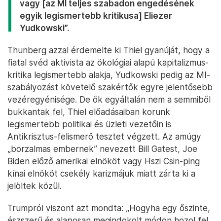
vagy [az MI teljes szabadon engedésének
egyik legismertebb kritikusa] Eliezer
Yudkowski”.
Thunberg azzal érdemelte ki Thiel gyanúját, hogy a
fiatal svéd aktivista az ökológiai alapú kapitalizmus-
kritika legismertebb alakja, Yudkowski pedig az MI-
szabályozást követelő szakértők egyre jelentősebb
vezéregyénisége. De ők egyáltalán nem a semmiből
bukkantak fel, Thiel előadásaiban korunk
legismertebb politikai és üzleti vezetőin is
Antikrisztus-felismerő tesztet végzett. Az amúgy
„borzalmas embernek” nevezett Bill Gatest, Joe
Biden előző amerikai elnököt vagy Hszi Csin-ping
kínai elnököt csekély karizmájuk miatt zárta ki a
jelöltek közül.
Trumpról viszont azt mondta: „Hogyha egy őszinte,
észszerű és alaposan megindokolt módon hozol fel