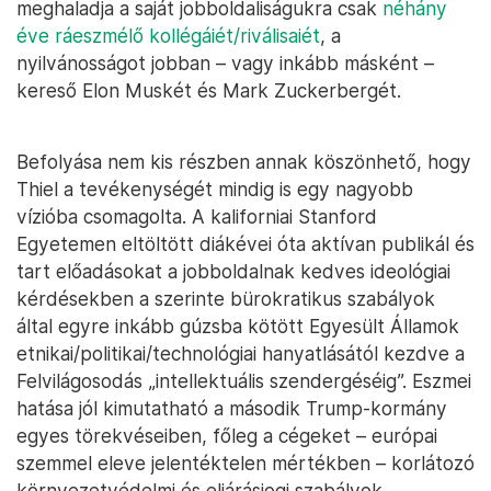
meghaladja a saját jobboldaliságukra csak
néhány
éve ráeszmélő kollégáiét/riválisaiét
, a
nyilvánosságot jobban – vagy inkább másként –
kereső Elon Muskét és Mark Zuckerbergét.
Befolyása nem kis részben annak köszönhető, hogy
Thiel a tevékenységét mindig is egy nagyobb
vízióba csomagolta. A kaliforniai Stanford
Egyetemen eltöltött diákévei óta aktívan publikál és
tart előadásokat a jobboldalnak kedves ideológiai
kérdésekben a szerinte bürokratikus szabályok
által egyre inkább gúzsba kötött Egyesült Államok
etnikai/politikai/technológiai hanyatlásától kezdve a
Felvilágosodás „intellektuális szendergéséig”. Eszmei
hatása jól kimutatható a második Trump-kormány
egyes törekvéseiben, főleg a cégeket – európai
szemmel eleve jelentéktelen mértékben – korlátozó
környezetvédelmi és eljárásjogi szabályok