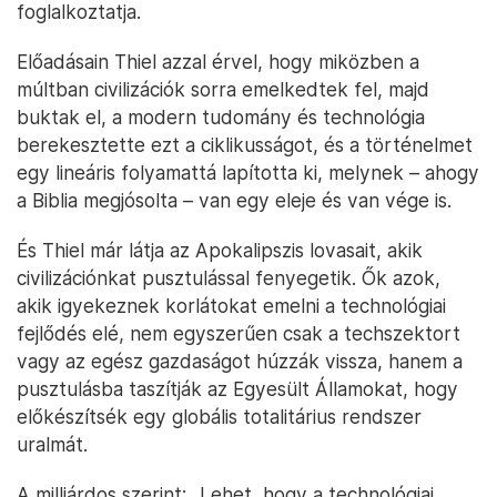
foglalkoztatja.
Előadásain Thiel azzal érvel, hogy miközben a
múltban civilizációk sorra emelkedtek fel, majd
buktak el, a modern tudomány és technológia
berekesztette ezt a ciklikusságot, és a történelmet
egy lineáris folyamattá lapította ki, melynek – ahogy
a Biblia megjósolta – van egy eleje és van vége is.
És Thiel már látja az Apokalipszis lovasait, akik
civilizációnkat pusztulással fenyegetik. Ők azok,
akik igyekeznek korlátokat emelni a technológiai
fejlődés elé, nem egyszerűen csak a techszektort
vagy az egész gazdaságot húzzák vissza, hanem a
pusztulásba taszítják az Egyesült Államokat, hogy
előkészítsék egy globális totalitárius rendszer
uralmát.
A milliárdos szerint: „Lehet, hogy a technológiai