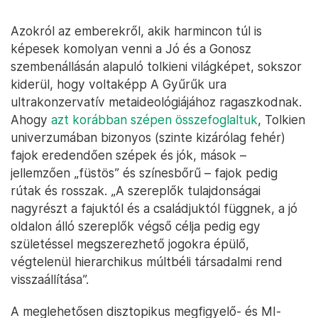
Azokról az emberekről, akik harmincon túl is
képesek komolyan venni a Jó és a Gonosz
szembenállásán alapuló tolkieni világképet, sokszor
kiderül, hogy voltaképp A Gyűrűk ura
ultrakonzervatív metaideológiájához ragaszkodnak.
Ahogy
azt korábban szépen összefoglaltuk
, Tolkien
univerzumában bizonyos (szinte kizárólag fehér)
fajok eredendően szépek és jók, mások –
jellemzően „füstös” és színesbőrű – fajok pedig
rútak és rosszak. „A szereplők tulajdonságai
nagyrészt a fajuktól és a családjuktól függnek, a jó
oldalon álló szereplők végső célja pedig egy
születéssel megszerezhető jogokra épülő,
végtelenül hierarchikus múltbéli társadalmi rend
visszaállítása”.
A meglehetősen disztopikus megfigyelő- és MI-