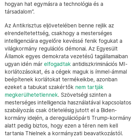
hogyan hat egymásra a technológia és a
társadalom”.
Az Antikrisztus eljövetelében benne rejlik az
elrendeltetettség, csakhogy a mesterséges
intelligenciára egyelőre kevéssé fenik fogukat a
világkormány regulációs démonai. Az Egyesült
Államok egyes demokrata vezetésű tagállamaiban
ugyan idén már
elfogadtak
antidiszkriminációs MI-
korlátozásokat, és a cégek maguk is ímmel-ámmal
beépítenek korlátokat termékeikbe, azonban
ezeket a tabukat szakértők
nem tartják
megkerülhetetlennek
. Szövetségi szinten a
mesterséges intelligencia használatával kapcsolatos
szabályozás csak ötletelésig jutott el a Biden-
kormány idején, a deregulációpárti Trump-kormány
alatt pedig biztos, hogy ezen a téren nem kell
tartania Thielnek a kormányzati beavatkozástól.