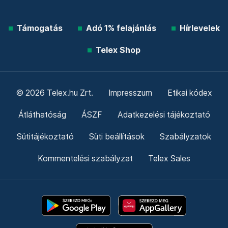
Támogatás
Adó 1% felajánlás
Hírlevelek
Telex Shop
© 2026 Telex.hu Zrt.
Impresszum
Etikai kódex
Átláthatóság
ÁSZF
Adatkezelési tájékoztató
Sütitájékoztató
Süti beállítások
Szabályzatok
Kommentelési szabályzat
Telex Sales