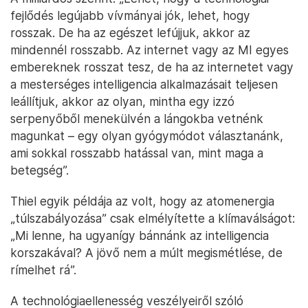
fejlődés legújabb vívmányai jók, lehet, hogy
rosszak. De ha az egészet lefújjuk, akkor az
mindennél rosszabb. Az internet vagy az MI egyes
embereknek rosszat tesz, de ha az internetet vagy
a mesterséges intelligencia alkalmazásait teljesen
leállítjuk, akkor az olyan, mintha egy izzó
serpenyőből menekülvén a lángokba vetnénk
magunkat – egy olyan gyógymódot választanánk,
ami sokkal rosszabb hatással van, mint maga a
betegség”.
Thiel egyik példája az volt, hogy az atomenergia
„túlszabályozása” csak elmélyítette a klímaválságot:
„Mi lenne, ha ugyanígy bánnánk az intelligencia
korszakával? A jövő nem a múlt megismétlése, de
rímelhet rá”.
A technológiaellenesség veszélyeiről szóló