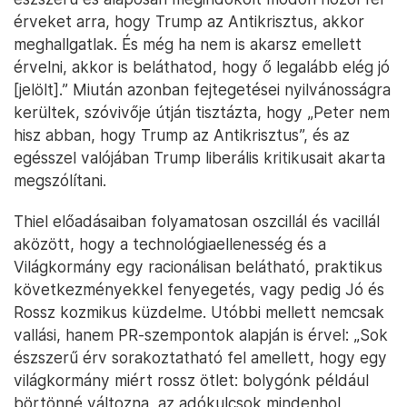
érveket arra, hogy Trump az Antikrisztus, akkor
meghallgatlak. És még ha nem is akarsz emellett
érvelni, akkor is beláthatod, hogy ő legalább elég jó
[jelölt].” Miután azonban fejtegetései nyilvánosságra
kerültek, szóvivője útján tisztázta, hogy „Peter nem
hisz abban, hogy Trump az Antikrisztus”, és az
egésszel valójában Trump liberális kritikusait akarta
megszólítani.
Thiel előadásaiban folyamatosan oszcillál és vacillál
aközött, hogy a technológiaellenesség és a
Világkormány egy racionálisan belátható, praktikus
következményekkel fenyegetés, vagy pedig Jó és
Rossz kozmikus küzdelme. Utóbbi mellett nemcsak
vallási, hanem PR-szempontok alapján is érvel: „Sok
észszerű érv sorakoztatható fel amellett, hogy egy
világkormány miért rossz ötlet: bolygónk például
börtönné változna, az adókulcsok mindenhol