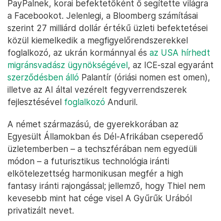
PayPalnek, korai befektetőként ő segítette világra
a Facebookot. Jelenlegi, a Bloomberg számításai
szerint 27 milliárd dollár értékű üzleti befektetései
közül kiemelkedik a megfigyelőrendszerekkel
foglalkozó, az ukrán kormánnyal és
az USA hírhedt
migránsvadász ügynökségével
, az ICE-szal egyaránt
szerződésben álló
Palantír (óriási nomen est omen),
illetve az AI által vezérelt fegyverrendszerek
fejlesztésével
foglalkozó
Anduril.
A német származású, de gyerekkorában az
Egyesült Államokban és Dél-Afrikában cseperedő
üzletemberben – a techszférában nem egyedüli
módon – a futurisztikus technológia iránti
elkötelezettség harmonikusan megfér a high
fantasy iránti rajongással; jellemző, hogy Thiel nem
kevesebb mint hat cége visel A Gyűrűk Urából
privatizált nevet.