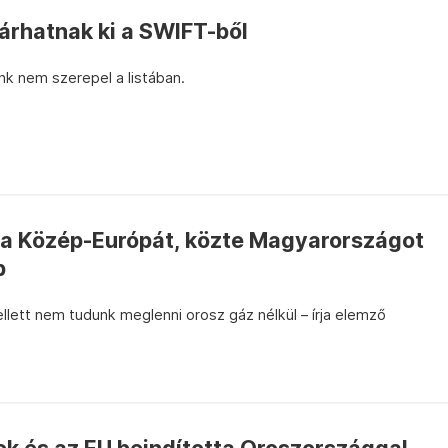
árhatnak ki a SWIFT-ből
k nem szerepel a listában.
ya Közép-Európát, közte Magyarországot
b
llett nem tudunk meglenni orosz gáz nélkül – írja elemző