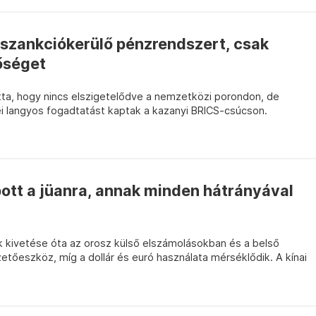
 szankciókerülő pénzrendszert, csak
őséget
a, hogy nincs elszigetelődve a nemzetközi porondon, de
langyos fogadtatást kaptak a kazanyi BRICS-csúcson.
ott a jüanra, annak minden hátrányával
k kivetése óta az orosz külső elszámolásokban és a belső
izetőeszköz, míg a dollár és euró használata mérséklődik. A kínai