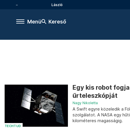
László
Menü
Kereső
Egy kis robot fogj
űrteleszkópját
Nagy Nikoletta
A Swift egyre közeledik a Fö
szolgálatot. A NASA egy hűt
kilométeres magasságig.
TECHTUD