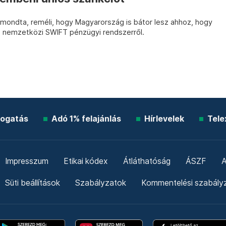
 mondta, reméli, hogy Magyarország is bátor lesz ahhoz, hogy
a nemzetközi SWIFT pénzügyi rendszerről.
ogatás
Adó 1% felajánlás
Hírlevelek
Tele
Impresszum
Etikai kódex
Átláthatóság
ÁSZF
A
Süti beállítások
Szabályzatok
Kommentelési szabály