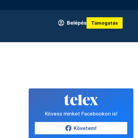
Belépés
Támogatás
Kövess minket Facebookon is!
Követem!