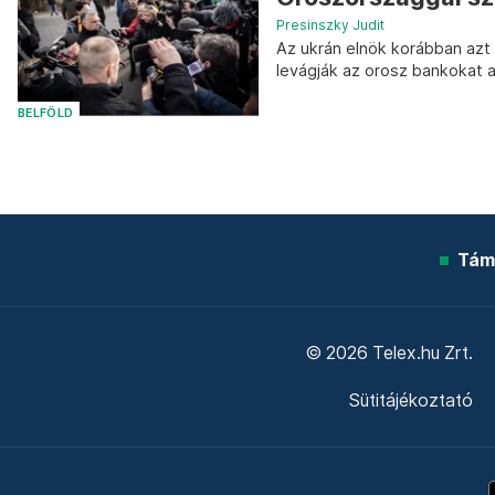
Presinszky Judit
Az ukrán elnök korábban azt
levágják az orosz bankokat 
BELFÖLD
Tám
© 2026 Telex.hu Zrt.
Sütitájékoztató