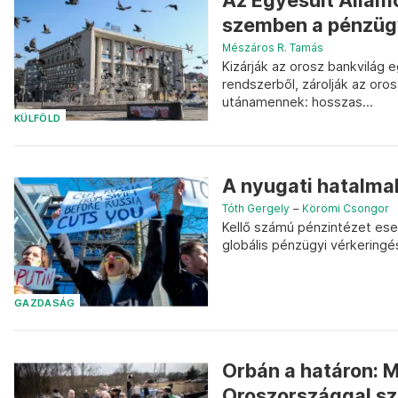
Az Egyesült Állam
szemben a pénzüg
Mészáros R. Tamás
Kizárják az orosz bankvilág
rendszerből, zárolják az oros
utánamennek: hosszas...
KÜLFÖLD
A nyugati hatalmak
Tóth Gergely
–
Körömi Csongor
Kellő számú pénzintézet ese
globális pénzügyi vérkeringés
GAZDASÁG
Orbán a határon: 
Oroszországgal sz