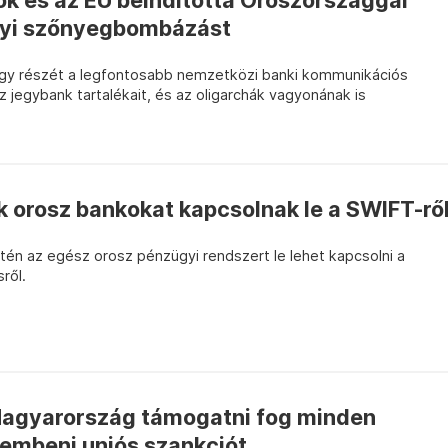
ok és az EU beindította Oroszországgal
yi szőnyegbombázást
 egy részét a legfontosabb nemzetközi banki kommunikációs
z jegybank tartalékait, és az oligarchák vagyonának is
 orosz bankokat kapcsolnak le a SWIFT-rő
tén az egész orosz pénzügyi rendszert le lehet kapcsolni a
ről.
Magyarország támogatni fog minden
embeni uniós szankciót