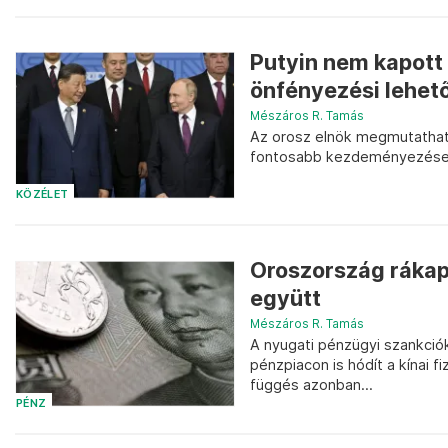
Putyin nem kapott
önfényezési lehet
Mészáros R. Tamás
Az orosz elnök megmutathatt
fontosabb kezdeményezései 
KÖZÉLET
Oroszország rákap
együtt
Mészáros R. Tamás
A nyugati pénzügyi szankció
pénzpiacon is hódít a kínai f
függés azonban...
PÉNZ