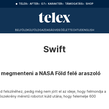
TELEX
AFTER
G7
KARAKTER
TÁMOGATÁS
SHOP
BELFÖLD
KÜLFÖLD
GAZDASÁG
VIDEÓ
ÉLET
TECHTUD
ENGLISH
Swift
a megmenteni a NASA Föld felé araszoló
ld felszínéhez, pedig még nem jött el az ideje, hogy felmondja a
őszekrény méretű robotot küld utána, hogy felemelje 600