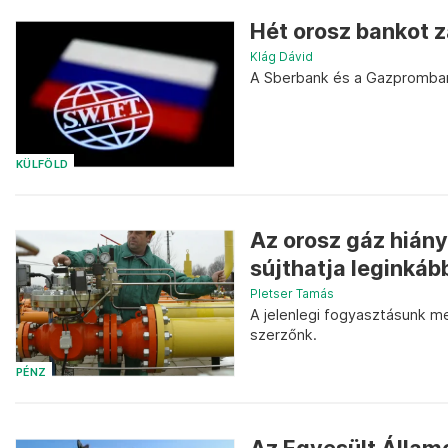
Hét orosz bankot z
Klág Dávid
A Sberbank és a Gazpromban
KÜLFÖLD
Az orosz gáz hián
sújthatja leginkáb
Pletser Tamás
A jelenlegi fogyasztásunk me
szerzőnk.
PÉNZ