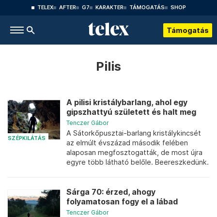
TELEX
AFTER
G7
KARAKTER
TÁMOGATÁS
SHOP
Támogatás
Pilis
A pilisi kristálybarlang, ahol egy
gipszhattyú született és halt meg
Tenczer Gábor
A Sátorkőpusztai-barlang kristálykincsét
SZÉPKILÁTÁS
az elmúlt évszázad második felében
alaposan megfosztogatták, de most újra
egyre több látható belőle. Beereszkedünk.
Sárga 70: érzed, ahogy
folyamatosan fogy el a lábad
Tenczer Gábor