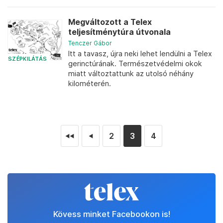
Megváltozott a Telex
teljesítménytúra útvonala
Tenczer Gábor
Itt a tavasz, újra neki lehet lendülni a Telex
SZÉPKILÁTÁS
gerinctúrának. Természetvédelmi okok
miatt változtattunk az utolsó néhány
kilométerén.
2
3
4
◄◄
◄
Kövess minket Facebookon is!