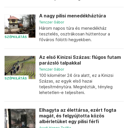
A nagy pilisi menedékháztúra
Tenczer Gábor
Három napos túra és menedékház
tesztelés, osztrákosan hüttentour a
SZÉPKILÁTÁS
főváros fölötti hegyekben.
Az első Kinizsi Százas: flúgos futam
parázsló talpakkal
Tenczer Gábor
100 kilométer 24 óra alatt, ez a Kinizsi
SZÉPKILÁTÁS
Százas, az egyik első hazai
teljesítménytúra. Megnéztük, tényleg
lehetetlen-e teljesíteni.
Elhagyta az élettársa, ezért fogta
magát, és felgyújtotta közös
albérletüket egy pilisi férfi
Aradi Hanga Zsófia