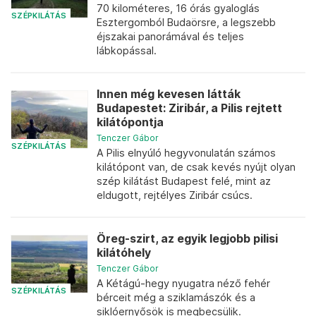
70 kilométeres, 16 órás gyaloglás
SZÉPKILÁTÁS
Esztergomból Budaörsre, a legszebb
éjszakai panorámával és teljes
lábkopással.
Innen még kevesen látták
Budapestet: Ziribár, a Pilis rejtett
kilátópontja
Tenczer Gábor
SZÉPKILÁTÁS
A Pilis elnyúló hegyvonulatán számos
kilátópont van, de csak kevés nyújt olyan
szép kilátást Budapest felé, mint az
eldugott, rejtélyes Ziribár csúcs.
Öreg-szirt, az egyik legjobb pilisi
kilátóhely
Tenczer Gábor
A Kétágú-hegy nyugatra néző fehér
SZÉPKILÁTÁS
bérceit még a sziklamászók és a
siklóernyősök is megbecsülik.