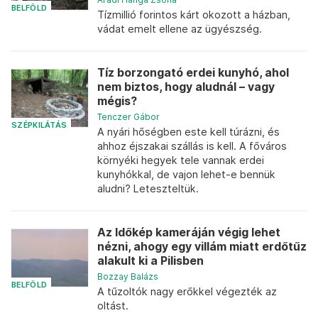
BELFÖLD
Tízmillió forintos kárt okozott a házban,
vádat emelt ellene az ügyészség.
Tíz borzongató erdei kunyhó, ahol
nem biztos, hogy aludnál – vagy
mégis?
Tenczer Gábor
SZÉPKILÁTÁS
A nyári hőségben este kell túrázni, és
ahhoz éjszakai szállás is kell. A főváros
környéki hegyek tele vannak erdei
kunyhókkal, de vajon lehet-e bennük
aludni? Leteszteltük.
Az Időkép kameráján végig lehet
nézni, ahogy egy villám miatt erdőtűz
alakult ki a Pilisben
Bozzay Balázs
BELFÖLD
A tűzoltók nagy erőkkel végezték az
oltást.