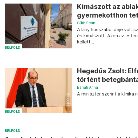
Kimászott az ablak
gyermekotthon tet
Gűth Ervin
A lány hosszabb ideje volt s
és kimászott. Azon az estén 
kellett...
BELFÖLD
Hegedűs Zsolt: Elf
történt betegbán
Bánáti Anna
A miniszter szerint a klinika 
BELFÖLD
BELFÖLD