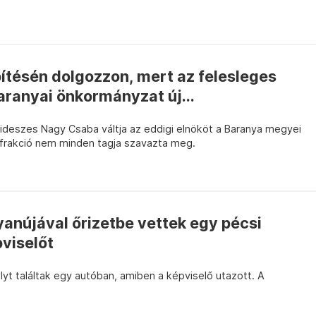
pítésén dolgozzon, mert az felesleges
baranyai önkormányzat új...
fideszes Nagy Csaba váltja az eddigi elnököt a Baranya megyei
-frakció nem minden tagja szavazta meg.
anújával őrizetbe vettek egy pécsi
viselőt
yt találtak egy autóban, amiben a képviselő utazott. A