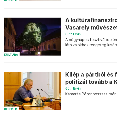
BELFÖLD
A kultúrafinanszír
Vasarely művészete
Gűth Ervin
A négynapos fesztivál idején 
látnivalókhoz rengeteg kísé
KULTÚRA
Kilép a pártból és
politizál tovább a
Gűth Ervin
Kamarás Péter hosszas mérle
BELFÖLD