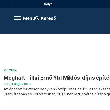
Ibolya
Menü
Kereső
KULTÚRA
Meghalt Tillai Ernő Ybl Miklós-díjas épít
Aradi Hanga Zsófia
Az építész összesen negyven középületet és 125 ezer lakást te
Uránvárosban és Kertvárosban. 2017-ben lett a város díszpolgá