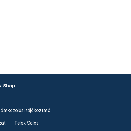
x Shop
datkezelési tájékoztató
zat
Telex Sales