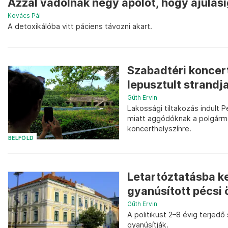
Azzal vádolnak négy ápolót, hogy ájulási
Kovács Pál
A detoxikálóba vitt páciens távozni akart.
Szabadtéri koncert
lepusztult strandja
Gűth Ervin
Lakossági tiltakozás indult 
miatt aggódóknak a polgárme
koncerthelyszínre.
BELFÖLD
Letartóztatásba k
gyanúsított pécsi
Gűth Ervin
A politikust 2–8 évig terj
gyanúsítják.