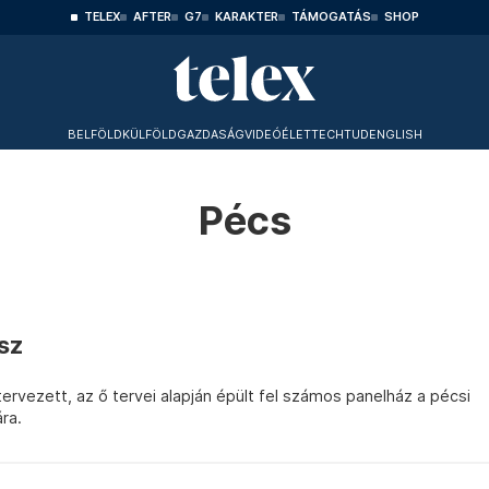
TELEX
AFTER
G7
KARAKTER
TÁMOGATÁS
SHOP
BELFÖLD
KÜLFÖLD
GAZDASÁG
VIDEÓ
ÉLET
TECHTUD
ENGLISH
Pécs
ész
rvezett, az ő tervei alapján épült fel számos panelház a pécsi
ra.