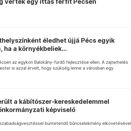
g vertek egy ittas férfit Pécsen
helyszínként éledhet újjá Pécs egyik
, ha a környékbeliek...
Pécsen az egykori Balokány-fürdő fejlesztése ellen. A zajterhelés
ster is azzal érvelt, hogy szükség lenne a városban egy
erült a kábítószer-kereskedelemmel
 önkormányzati képviselő
edő szabadságvesztéssel büntetendő bűncselekmény elkövetésével