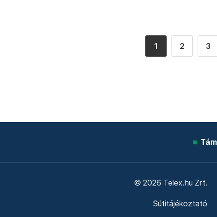
1
2
3
Tám
© 2026 Telex.hu Zrt.
Sütitájékoztató