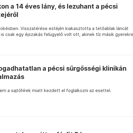
on a 14 éves lány, és lezuhant a pécsi
ejéről
zökésben. Visszatérése estéjén kiakasztotta a tetőablak láncát
is csak egy éjszakás felügyelő volt ott, akinek tíz másik gyerekr
ogadhatatlan a pécsi sürgősségi klinikán
talmazás
nem a sajtóhírek miatt kezdett el foglalkozni az esettel.