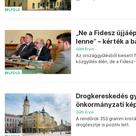
BELFÖLD
„Ne a Fidesz újjáé
lenne” – kérték a 
Gűth Ervin
Az országgyűlésből kiesett 
közgyűlés élén, de a Fidesz
BELFÖLD
Drogkereskedés gy
önkormányzati kép
Gűth Ervin
A rendőrök 353 gramm kristál
drogtesztje is pozitív lett.