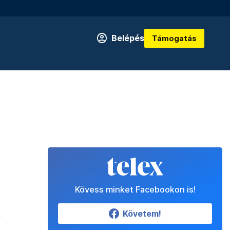
Belépés
Támogatás
Kövess minket Facebookon is!
Követem!