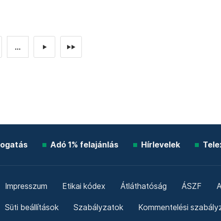
...
►
►►
ogatás
Adó 1% felajánlás
Hírlevelek
Tele
Impresszum
Etikai kódex
Átláthatóság
ÁSZF
A
Süti beállítások
Szabályzatok
Kommentelési szabály