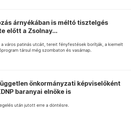
ozás árnyékában is méltó tisztelgés
 előtt a Zsolnay...
a város patinás utcáit, tereit fényfestések borítják, a kiemelt
rőprogram társul még szombaton és vasárnap.
 független önkormányzati képviselőként
 KDNP baranyai elnöke is
gelés után jutott erre a döntésre.