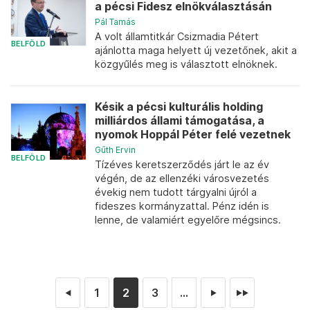
a pécsi Fidesz elnökválasztásán
Pál Tamás
A volt államtitkár Csizmadia Pétert
BELFÖLD
ajánlotta maga helyett új vezetőnek, akit a
közgyűlés meg is választott elnöknek.
Késik a pécsi kulturális holding
milliárdos állami támogatása, a
nyomok Hoppál Péter felé vezetnek
Gűth Ervin
BELFÖLD
Tízéves keretszerződés járt le az év
végén, de az ellenzéki városvezetés
évekig nem tudott tárgyalni újról a
fideszes kormányzattal. Pénz idén is
lenne, de valamiért egyelőre mégsincs.
1
2
3
...
◄
►
►►