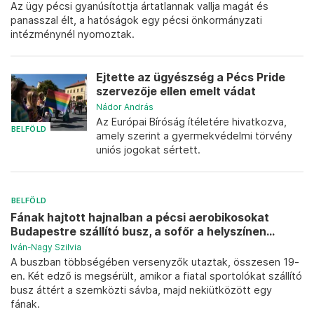
Az ügy pécsi gyanúsítottja ártatlannak vallja magát és
panasszal élt, a hatóságok egy pécsi önkormányzati
intézménynél nyomoztak.
Ejtette az ügyészség a Pécs Pride
szervezője ellen emelt vádat
Nádor András
Az Európai Bíróság ítéletére hivatkozva,
BELFÖLD
amely szerint a gyermekvédelmi törvény
uniós jogokat sértett.
BELFÖLD
Fának hajtott hajnalban a pécsi aerobikosokat
Budapestre szállító busz, a sofőr a helyszínen...
Iván-Nagy Szilvia
A buszban többségében versenyzők utaztak, összesen 19-
en. Két edző is megsérült, amikor a fiatal sportolókat szállító
busz áttért a szemközti sávba, majd nekiütközött egy
fának.