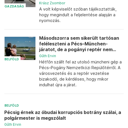
Krász Zsombor
GAZDASÁG
A volt képviselőt szóban tájékoztatták,
hogy megindult a feljelentése alapján a
nyomozás.
Másodszorra sem sikerült tartósan
feléleszteni a Pécs–München-
járatot, de a pogányi reptér nem...
Gűth Ervin
BELFÖLD
Hétfőn szállt fel az utolsó müncheni gép a
Pécs–Pogány Nemzetközi Repülőtérről. A
városvezetés és a reptér vezetése
bizakodó, de kérdéses, hogy mikor
indulhat újra a járat.
BELFÖLD
Pécsig érnek az óbudai korrupciós botrány szálai, a
polgármester is megszólalt
Gűth Ervin