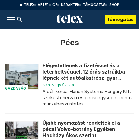
TELEX
AFTER
G7
KARAKTER
TÁMOGATÁS
SHOP
Támogatás
Pécs
Elégedetlenek a fizetéssel és a
leterheltséggel, 12 órás sztrájkba
lépnek két autóalkatrész-gyár...
Iván-Nagy Szilvia
GAZDASÁG
A dél-koreai Hanon Systems Hungary Kft.
székesfehérvári és pécsi egységét érinti a
munkabeszüntetés.
Újabb nyomozást rendeltek el a
pécsi Volvo-botrány ügyében
Hadházy Ákos szerint