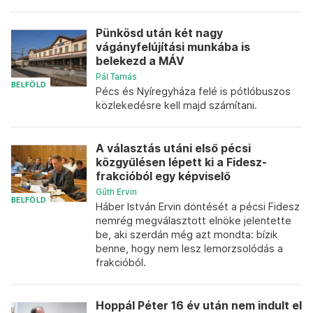
Pünkösd után két nagy
vágányfelújítási munkába is
belekezd a MÁV
Pál Tamás
BELFÖLD
Pécs és Nyíregyháza felé is pótlóbuszos
közlekedésre kell majd számítani.
A választás utáni első pécsi
közgyűlésen lépett ki a Fidesz-
frakcióból egy képviselő
Gűth Ervin
BELFÖLD
Háber István Ervin döntését a pécsi Fidesz
nemrég megválasztott elnöke jelentette
be, aki szerdán még azt mondta: bízik
benne, hogy nem lesz lemorzsolódás a
frakcióból.
Hoppál Péter 16 év után nem indult el