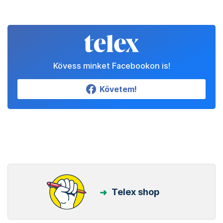
Kövess minket Facebookon is!
Követem!
Telex shop