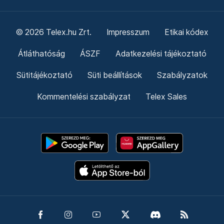
© 2026 Telex.hu Zrt.
Impresszum
Etikai kódex
Átláthatóság
ÁSZF
Adatkezelési tájékoztató
Sütitájékoztató
Süti beállítások
Szabályzatok
Kommentelési szabályzat
Telex Sales