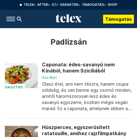
TELEX
AFTER
G7
KARAKTER
TÁMOGATÁS
SHOP
Támogatás
Padlizsán
Caponata: édes-savanyú nem
Kínából, hanem Szicíliából
Ács Bori
Olasz étel, ami nem tészta, hanem csupa
GASZTRO
zöldség, és van benne egy csomó minden,
amitől háromszorosan lesz édes és
savanyú egyszerre, közben mégis vegán
marad. Ez a caponata, amelynek ebben a...
Húszperces, egyszerűsített
ratatouille, amihez rajzfilmpatkány