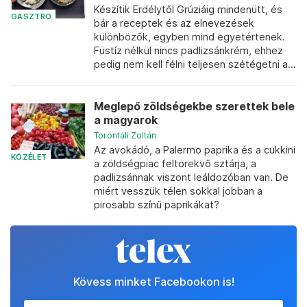
Készítik Erdélytől Grúziáig mindenütt, és
GASZTRO
bár a receptek és az elnevezések
különbözők, egyben mind egyetértenek.
Füstíz nélkül nincs padlizsánkrém, ehhez
pedig nem kell félni teljesen szétégetni a...
Meglepő zöldségekbe szerettek bele
a magyarok
Torontáli Zoltán
Az avokádó, a Palermo paprika és a cukkini
KÖZÉLET
a zöldségpiac feltörekvő sztárja, a
padlizsánnak viszont leáldozóban van. De
miért vesszük télen sokkal jobban a
pirosabb színű paprikákat?
Kövess minket Facebookon is!