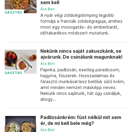
sem kell
Ács Bori
GASZTRO
A nyár végi zöldségdömping legjobb
formája a franciák zöldségraguja, amihez
most egy mosogatás- és emberbarát,
időtakarékos módszert mutatunk.
Nekünk nincs saját zakuszkánk, se
ajvárunk. De csinálunk magunknak!
Ács Bori
Paprika, padlizsán, esetleg paradicsom,
GASZTRO
hagyma, fűszerek. Hosszadalmas és
fárasztó munkával lesz belőlük sűrű krém,
amit minden nemzet másképp nevez.
Nekünk nincs sajátunk, hát úgy csináljuk,
ahogy...
Padlizsánkrém: füst nélkül mit sem
ér, de mi kell bele még?
Ács Bori