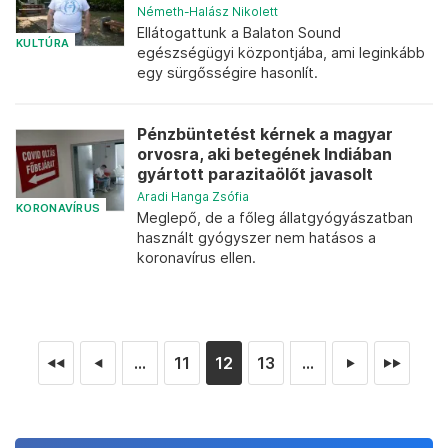
Németh-Halász Nikolett
Ellátogattunk a Balaton Sound
KULTÚRA
egészségügyi központjába, ami leginkább
egy sürgősségire hasonlít.
Pénzbüntetést kérnek a magyar
orvosra, aki betegének Indiában
gyártott parazitaölőt javasolt
Aradi Hanga Zsófia
KORONAVÍRUS
Meglepő, de a főleg állatgyógyászatban
használt gyógyszer nem hatásos a
koronavírus ellen.
...
11
12
13
...
◄◄
◄
►
►►