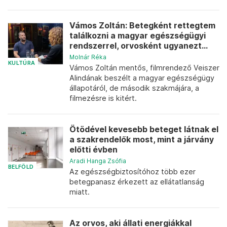
Vámos Zoltán: Betegként rettegtem
találkozni a magyar egészségügyi
rendszerrel, orvosként ugyanezt...
Molnár Réka
KULTÚRA
Vámos Zoltán mentős, filmrendező Veiszer
Alindának beszélt a magyar egészségügy
állapotáról, de második szakmájára, a
filmezésre is kitért.
Ötödével kevesebb beteget látnak el
a szakrendelők most, mint a járvány
előtti évben
Aradi Hanga Zsófia
BELFÖLD
Az egészségbiztosítóhoz több ezer
betegpanasz érkezett az ellátatlanság
miatt.
Az orvos, aki állati energiákkal