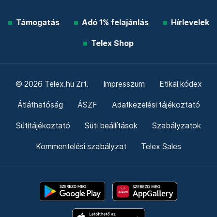
Támogatás
Adó 1% felajánlás
Hírlevelek
Telex Shop
© 2026 Telex.hu Zrt.
Impresszum
Etikai kódex
Átláthatóság
ÁSZF
Adatkezelési tájékoztató
Sütitájékoztató
Süti beállítások
Szabályzatok
Kommentelési szabályzat
Telex Sales