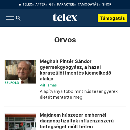
TELEX
AFTER
G7
KARAKTER
TÁMOGATÁS
SHOP
Támogatás
Orvos
Meghalt Pintér Sándor
gyermekgyógyász, a hazai
koraszülöttmentés kiemelkedő
alakja
BELFÖLD
Pál Tamás
Alapítványa több mint húszezer gyerek
életét mentette meg.
Majdnem húszezer embernél
diagnosztizáltak influenzaszerű
betegséget múlt héten