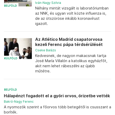
Iván-Nagy Szilvia
BELFÖLD
Néhány mintát vizsgált is laboratóriumban
az NNK, és ugyan volt közte influenza is,
de az ötszöröse inkább koronavírust
igazolt.
Az Atlético Madrid csapatorvosa
kezeli Ferenc pápa térdsérülését
Cseke Balázs
Kedvesnek, de nagyon makacsnak tartja
KÜLFÖLD
José María Villalón a katolikus egyházfőt,
akit nem lehet rábeszélni az újabb
műtétre.
BELFÖLD
Hálapénzt fogadott el a győri orvos, őrizetbe vették
Bakró-Nagy Ferenc
A nyomozók szerint a főorvos több betegétől is csusszant a
boríték.