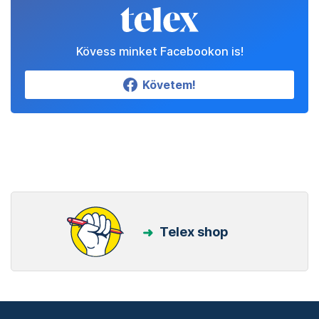
Kövess minket Facebookon is!
Követem!
Telex shop