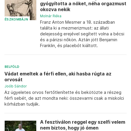
gyógyította a nőket, néha orgazmust
okozva nekik
Molnár Réka
ÉSZKOMBÁJN
Franz Anton Mesmer a 18. században
találta ki a mezmerizmust: az állati
delejesség erejével segített volna a bécsi
és a párizsi nőkön. Aztán jött Benjamin
Franklin, és placebót kiáltott.
BELFÖLD
Vádat emeltek a férfi ellen, aki hasba rúgta az
orvosát
Joób Sándor
Az ügyeletes orvos fertőtlenítette és bekötözte a részeg
férfi sebét, de azt mondta neki: összevarrni csak a miskolci
kórházban tudják.
A fesztiválon reggel egy szelfi velem
nem biztos, hogy jó ómen