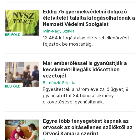
Eddig 75 gyermekvédelmi dolgozó
életvitelét találta kifogásolhatónak a
Nemzeti Védelmi Szolgálat
Iván-Nagy Szilvia
BELFÖLD
13 464 kifogástalan életvitel ellenőrzést
fejeztek be mostanáig.
Már emberöléssel is gyanúsítják a
kecskeméti illegális idősotthon
vezetőjét
Barnóczki Brigitta
BELFÖLD
Egyesítették a három éve zajló ügyet, 9
gyanúsítottat 34 bűncselekmény
elkövetésével gyanúsítanak.
Egyre több fenyegetést kapnak az
orvosok az oltásellenes szülőktől az
Orvosi Kamara szerint