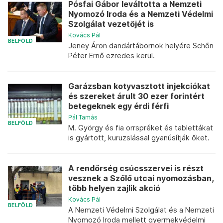
Pósfai Gábor leváltotta a Nemzeti
Nyomozó Iroda és a Nemzeti Védelmi
Szolgálat vezetőjét is
Kovács Pál
BELFÖLD
Jeney Áron dandártábornok helyére Schőn
Péter Ernő ezredes kerül.
Garázsban kotyvasztott injekciókat
és szereket árult 30 ezer forintért
betegeknek egy érdi férfi
Pál Tamás
BELFÖLD
M. György és fia orrspréket és tablettákat
is gyártott, kuruzslással gyanúsítják őket.
A rendőrség csúcsszervei is részt
vesznek a Szőlő utcai nyomozásban,
több helyen zajlik akció
Kovács Pál
BELFÖLD
A Nemzeti Védelmi Szolgálat és a Nemzeti
Nyomozó Iroda mellett gyermekvédelmi