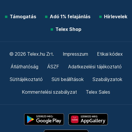
Támogatás
Adó 1% felajánlás
Hírlevelek
Telex Shop
© 2026 Telex.hu Zrt.
Impresszum
Etikai kódex
Átláthatóság
ÁSZF
Adatkezelési tájékoztató
Sütitájékoztató
Süti beállítások
Szabályzatok
Kommentelési szabályzat
Telex Sales