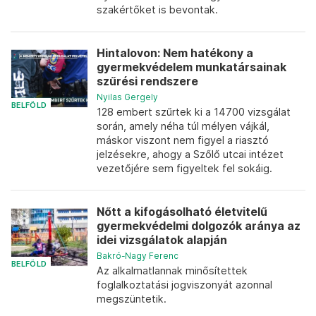
szakértőket is bevontak.
Hintalovon: Nem hatékony a
gyermekvédelem munkatársainak
szűrési rendszere
Nyilas Gergely
BELFÖLD
128 embert szűrtek ki a 14700 vizsgálat
során, amely néha túl mélyen vájkál,
máskor viszont nem figyel a riasztó
jelzésekre, ahogy a Szőlő utcai intézet
vezetőjére sem figyeltek fel sokáig.
Nőtt a kifogásolható életvitelű
gyermekvédelmi dolgozók aránya az
idei vizsgálatok alapján
Bakró-Nagy Ferenc
BELFÖLD
Az alkalmatlannak minősítettek
foglalkoztatási jogviszonyát azonnal
megszüntetik.