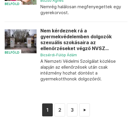
Bozsó Ágnes
BELFÖLD
Nemrég halálosan megfenyegettek egy
gyerekorvost.
Nem kérdeznek rá a
gyermekvédelemben dolgozók
szexuális szokásaira az
ellenőrzéseket végző NVSZ...
BELFÖLD
Bicsérdi-Fülöp Ádám
A Nemzeti Védelmi Szolgálat közlése
alapján az ellenőrzések után csak
intézmény hozhat döntést a
gyermekotthonok dolgozóiról.
1
2
3
►