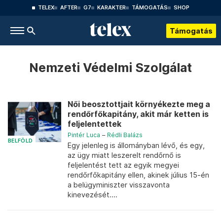
TELEX
AFTER
G7
KARAKTER
TÁMOGATÁS
SHOP
Támogatás
Nemzeti Védelmi Szolgálat
Női beosztottjait környékezte meg a
rendőrfőkapitány, akit már ketten is
feljelentettek
Pintér Luca
–
Rédli Balázs
BELFÖLD
Egy jelenleg is állományban lévő, és egy,
az ügy miatt leszerelt rendőrnő is
feljelentést tett az egyik megyei
rendőrfőkapitány ellen, akinek július 15-én
a belügyminiszter visszavonta
kinevezését....