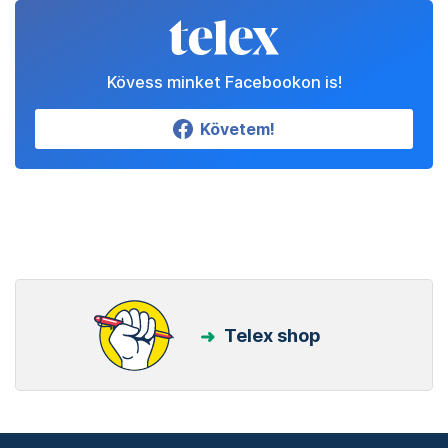
Kövess minket Facebookon is!
Követem!
Telex shop