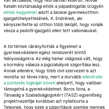
vált aktuálissá, hogy februárban kiderült: Novák
Katalin köztársasági elnök a pápalátogatás ürügyén
elnöki kegyelmet
adott a bicskei gyermekotthon
igazgatóhelyettesének, K. Endrének, aki
kényszerítette az otthon több lakóját, hogy vonják
vissza a pedofil igazgató ellen tett vallomásukat.
A történtek ráirányították a figyelmet a
gyermekvédelem egész rendszerét érintő
hiányosságokra. Az elég hamar világossá vált, hogy
a kormány válasza a jogszabályok szigorítása lesz.
Annak ellenére, hogy több civil szervezet is azt
mondta: ez téves irány, mert a durvább
ellenőrzés
a büntetés logikáját követi
ahelyett, hogy valóban
támogatná a gyerekvédelmet. Boros Ilona, a
Társaság a Szabadságjogokért (TASZ) egyenlőség
projektvezetője korábban azt nyilatkozta a
Telexnek, hogy ezek a szigorítások szembe mennek