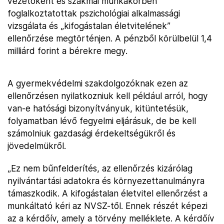
vezetőként és szakmai munkakörben
foglalkoztatottak pszichológiai alkalmassági
vizsgálata és „kifogástalan életvitelének”
ellenőrzése megtörténjen. A pénzből körülbelül 1,4
milliárd forint a bérekre megy.
A gyermekvédelmi szakdolgozóknak ezen az
ellenőrzésen nyilatkozniuk kell például arról, hogy
van-e hatósági bizonyítványuk, kitüntetésük,
folyamatban lévő fegyelmi eljárásuk, de be kell
számolniuk gazdasági érdekeltségükről és
jövedelmükről.
„Ez nem bűnfelderítés, az ellenőrzés kizárólag
nyilvántartási adatokra és környezettanulmányra
támaszkodik. A kifogástalan életvitel ellenőrzést a
munkáltató kéri az NVSZ-től. Ennek részét képezi
az a kérdőív, amely a törvény melléklete. A kérdőív