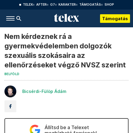
TELEX
AFTER
G7
KARAKTER
TÁMOGATÁS
SHOP
Támogatás
Nem kérdeznek rá a
gyermekvédelemben dolgozók
szexuális szokásaira az
ellenőrzéseket végző NVSZ szerint
BELFÖLD
Bicsérdi-Fülöp Ádám
Állítsd be a Telexet