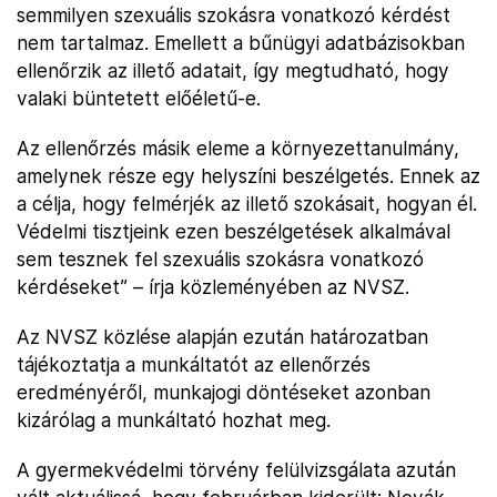
semmilyen szexuális szokásra vonatkozó kérdést
nem tartalmaz. Emellett a bűnügyi adatbázisokban
ellenőrzik az illető adatait, így megtudható, hogy
valaki büntetett előéletű-e.
Az ellenőrzés másik eleme a környezettanulmány,
amelynek része egy helyszíni beszélgetés. Ennek az
a célja, hogy felmérjék az illető szokásait, hogyan él.
Védelmi tisztjeink ezen beszélgetések alkalmával
sem tesznek fel szexuális szokásra vonatkozó
kérdéseket” – írja közleményében az NVSZ.
Az NVSZ közlése alapján ezután határozatban
tájékoztatja a munkáltatót az ellenőrzés
eredményéről, munkajogi döntéseket azonban
kizárólag a munkáltató hozhat meg.
A gyermekvédelmi törvény felülvizsgálata azután