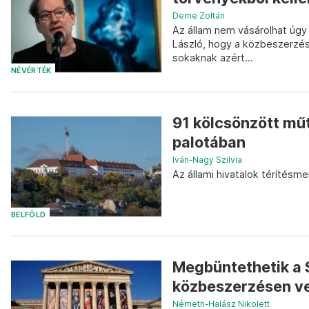
Deme Zoltán
Az állam nem vásárolhat úgy
László, hogy a közbeszerzés
sokaknak azért...
NÉVÉRTÉK
91 kölcsönzött műt
palotában
Iván-Nagy Szilvia
Az állami hivatalok térítésm
BELFÖLD
Megbüntethetik a
közbeszerzésen ve
Németh-Halász Nikolett