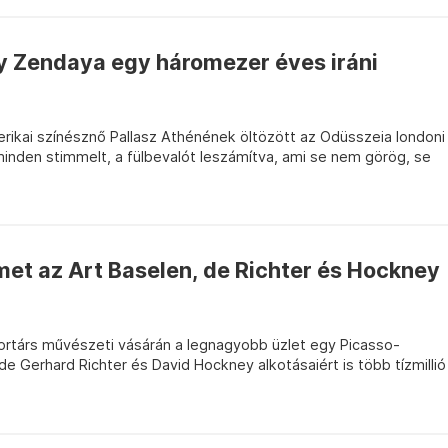
gy Zendaya egy háromezer éves iráni
erikai színésznő Pallasz Athénének öltözött az Odüsszeia londoni
inden stimmelt, a fülbevalót leszámítva, ami se nem görög, se
ímet az Art Baselen, de Richter és Hockney
kortárs művészeti vásárán a legnagyobb üzlet egy Picasso-
 Gerhard Richter és David Hockney alkotásaiért is több tízmillió