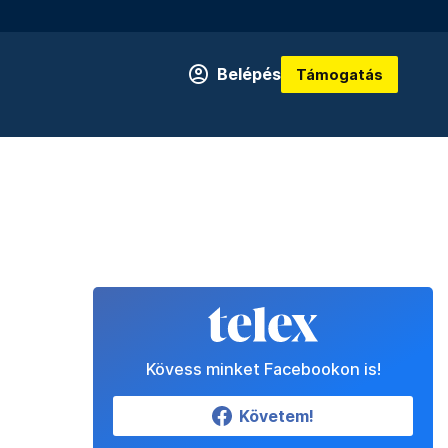
Belépés
Támogatás
Kövess minket Facebookon is!
Követem!