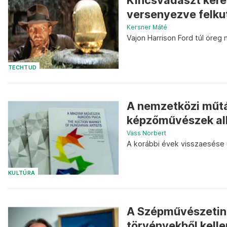
Kincsvadászt keres
versenyezve felkuta
Kersner Máté
Vajon Harrison Ford túl öreg
TECHTUD
A nemzetközi műtá
képzőművészek al
Vass Norbert
A korábbi évek visszaesése 
KULTÚRA
A Szépművészetine
törvényekből kelle