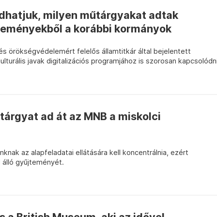
hatjuk, milyen műtárgyakat adtak
teményekből a korábbi kormányok
és örökségvédelemért felelős államtitkár által bejelentett
lturális javak digitalizációs programjához is szorosan kapcsolódn
tárgyat ad át az MNB a miskolci
nknak az alapfeladatai ellátására kell koncentrálnia, ezért
 álló gyűjteményét.