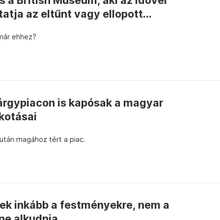
 a British Museum, aki az idővel
tja az eltűnt vagy ellopott...
 már ehhez?
rgypiacon is kapósak a magyar
kotásai
után magához tért a piac.
k inkább a festményekre, nem a
ne alkudnia