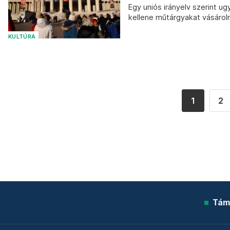
Egy uniós irányelv szerint u
kellene műtárgyakat vásároln
KULTÚRA
1
2
Tám