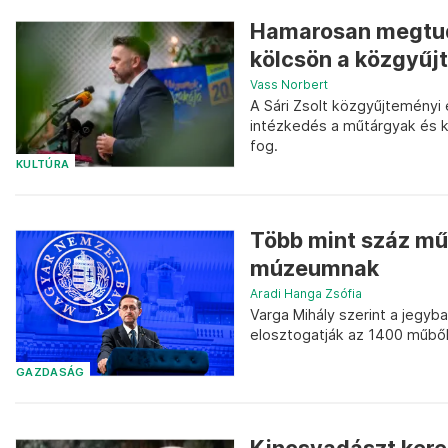
Hamarosan megtud
kölcsön a közgyűj
Vass Norbert
A Sári Zsolt közgyűjteményi 
intézkedés a műtárgyak és ku
fog.
KULTÚRA
Több mint száz mű
múzeumnak
Aradi Hanga Zsófia
Varga Mihály szerint a jegyba
elosztogatják az 1400 műből
GAZDASÁG