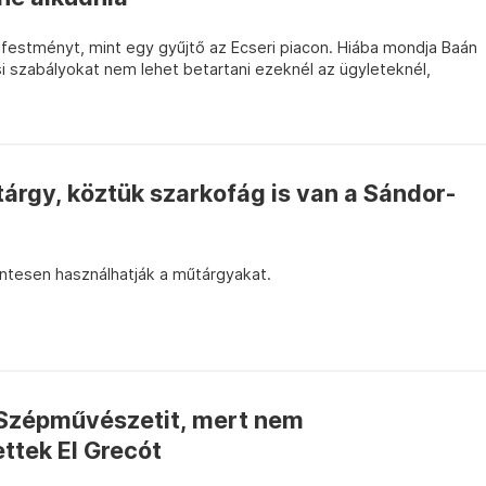
 festményt, mint egy gyűjtő az Ecseri piacon. Hiába mondja Baán
i szabályokat nem lehet betartani ezeknél az ügyleteknél,
árgy, köztük szarkofág is van a Sándor-
entesen használhatják a műtárgyakat.
 Szépművészetit, mert nem
ttek El Grecót