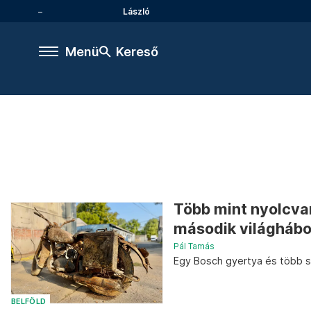
László
Menü
Kereső
Több mint nyolcvan
második világhábo
Pál Tamás
Egy Bosch gyertya és több sz
BELFÖLD