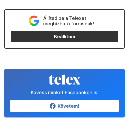
Állítsd be a Telexet
megbízható forrásnak!
Beállítom
Kövess minket Facebookon is!
Követem!