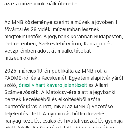
azaz a múzeumok kiállítótereibe”.
Az MNB közleménye szerint a művek a jövőben 1
fővárosi és 29 vidéki múzeumban lesznek
megtekinthetők. A jegybank korábban Budapesten,
Debrecenben, Székesfehérváron, Karcagon és
Veszprémben adott át műalkotásokat
múzeumoknak.
2025. március 19-én publikálta az MNB-ről, a
PADME-ról és a Kecskeméti Egyetem alapítványáról
szóló,
óriási vihart kavaró jelentéseit
az Állami
Számvevőszék. A Matolcsy-éra alatt a jegybanki
pénzek kezeléséből és elköltéséből azóta
büntetőeljárás is lett, mivel az MNB új vezetése
feljelentést tett. A nyomozás hűtlen kezelés,
hanyag kezelés, csalás és hivatali visszaélés gyanúja
miatt folyik. Az ügy részleteit ebben a videóban