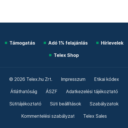
Támogatás
Adó 1% felajánlás
Hírlevelek
Telex Shop
© 2026 Telex.hu Zrt.
Impresszum
Etikai kódex
Átláthatóság
ÁSZF
Adatkezelési tájékoztató
Sütitájékoztató
Süti beállítások
Szabályzatok
Kommentelési szabályzat
Telex Sales