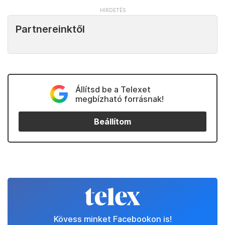
Partnereinktől
Állítsd be a Telexet
megbízható forrásnak!
Beállítom
Kövess minket Facebookon is!