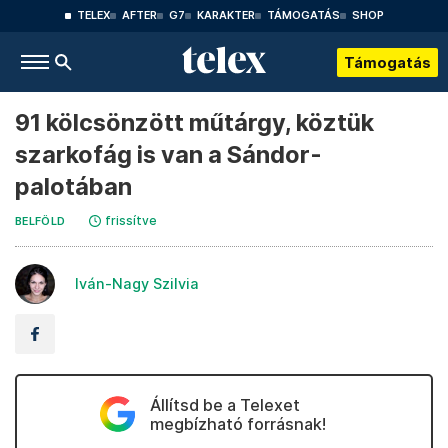
TELEX
AFTER
G7
KARAKTER
TÁMOGATÁS
SHOP
Támogatás
91 kölcsönzött műtárgy, köztük
szarkofág is van a Sándor-
palotában
frissítve
BELFÖLD
Iván-Nagy Szilvia
Állítsd be a Telexet
megbízható forrásnak!