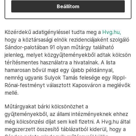
Beállítom
Közérdekű adatigényléssel tudta meg a
Hvg.hu,
hogy a köztársasági elnök rezidenciájaként szolgáló
Sándor-palotában 91 olyan műtárgy található
jelenleg, melyet közgyűjteményekből adtak kölcsön
térítésmentes használatra a hivatalnak. A lista
hamarosan bővül majd egy újabb példánnyal,
nemrég ugyanis Sulyok Tamás felesége egy Rippl-
Rónai-festményt választott Kaposváron a meglévők
mellé.
Műtárgyakat bárki kölcsönözhet a
gyűjteményekből, az állami intézményeknek ehhez
még kölcsönzési díjat sem kell fizetni. A Hvg.hu által
megszerzett összesítő táblázatból kiderül, hogy a