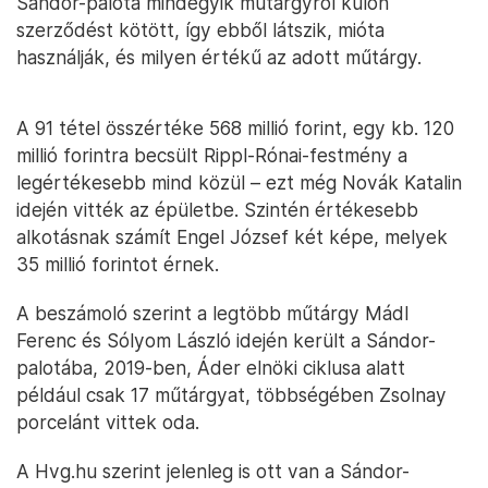
Sándor-palota mindegyik műtárgyról külön
szerződést kötött, így ebből látszik, mióta
használják, és milyen értékű az adott műtárgy.
A 91 tétel összértéke 568 millió forint, egy kb. 120
millió forintra becsült Rippl-Rónai-festmény a
legértékesebb mind közül – ezt még Novák Katalin
idején vitték az épületbe. Szintén értékesebb
alkotásnak számít Engel József két képe, melyek
35 millió forintot érnek.
A beszámoló szerint a legtöbb műtárgy Mádl
Ferenc és Sólyom László idején került a Sándor-
palotába, 2019-ben, Áder elnöki ciklusa alatt
például csak 17 műtárgyat, többségében Zsolnay
porcelánt vittek oda.
A Hvg.hu szerint jelenleg is ott van a Sándor-