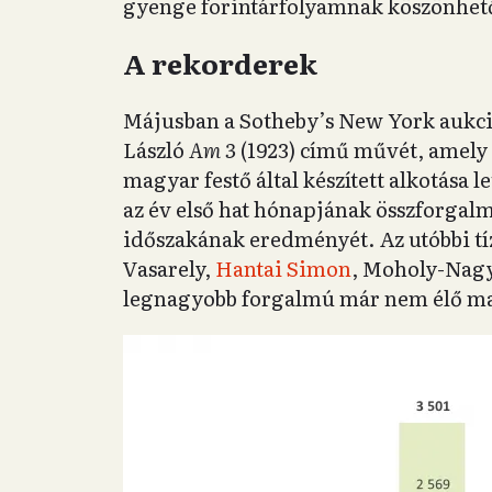
gyenge forintárfolyamnak köszönhet
A rekorderek
Májusban a Sotheby’s New York aukc
László
Am 3
(1923) című művét, amely
magyar festő által készített alkotása 
az év első hat hónapjának összforgal
időszakának eredményét. Az utóbbi tíz
Vasarely,
Hantai Simon
, Moholy-Nagy
legnagyobb forgalmú már nem élő m