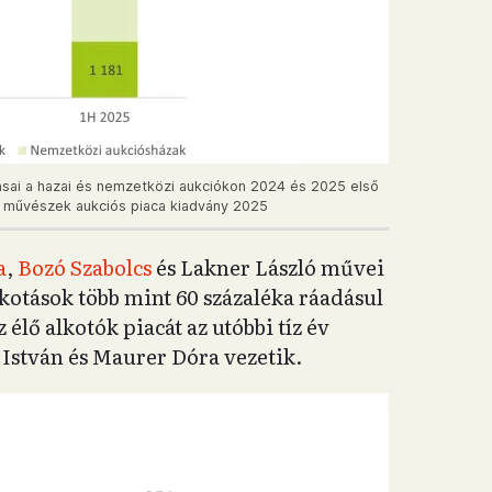
sai a hazai és nemzetközi aukciókon 2024 és 2025 első
yar művészek aukciós piaca kiadvány 2025
a
,
Bozó Szabolcs
és Lakner László művei
lkotások több mint 60 százaléka ráadásul
élő alkotók piacát az utóbbi tíz év
 István és Maurer Dóra vezetik.