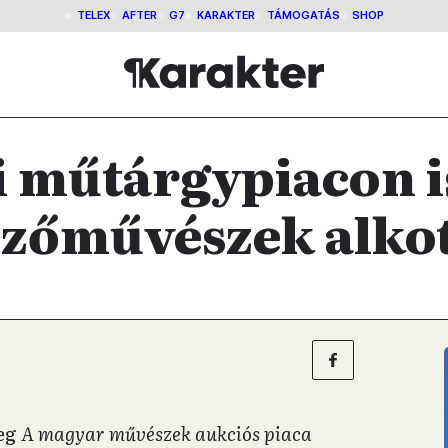
TELEX
AFTER
G7
KARAKTER
TÁMOGATÁS
SHOP
 műtárgypiacon i
zőművészek alkot
meg
A magyar művészek aukciós piaca