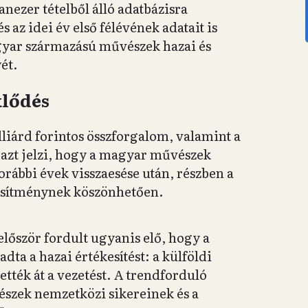
nezer tételből álló adatbázisra
s az idei év első félévének adatait is
gyar származású művészek hazai és
ét.
lődés
liárd forintos összforgalom, valamint a
s azt jelzi, hogy a magyar művészek
rábbi évek visszaesése után, részben a
jesítménynek köszönhetően.
lőször fordult ugyanis elő, hogy a
a a hazai értékesítést: a külföldi
ették át a vezetést. A trendforduló
szek nemzetközi sikereinek és a