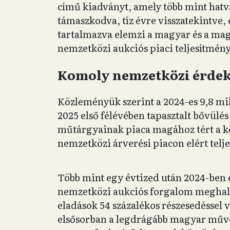
című kiadványt, amely több mint hatva
támaszkodva, tíz évre visszatekintve, é
tartalmazva elemzi a magyar és a ma
nemzetközi aukciós piaci teljesítmény
Komoly nemzetközi érdek
Közleményük szerint a 2024-es 9,8 mil
2025 első félévében tapasztalt bővülé
műtárgyainak piaca magához tért a ko
nemzetközi árverési piacon elért tel
Több mint egy évtized után 2024-ben e
nemzetközi aukciós forgalom meghaladt
eladások 54 százalékos részesedéssel v
elsősorban a legdrágább magyar művé