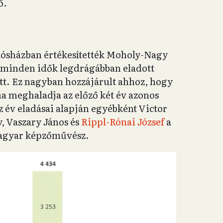
ő.
iósházban értékesítették Moholy-Nagy
 minden idők legdrágábban eladott
lett. Ez nagyban hozzájárult ahhoz, hogy
ma meghaladja az előző két év azonos
 év eladásai alapján egyébként Victor
, Vaszary János és
Rippl-Rónai József
a
agyar képzőművész.