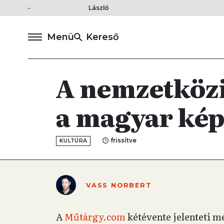
László
Menü
Kereső
A nemzetközi
a magyar kép
frissítve
KULTÚRA
VASS NORBERT
A
Műtárgy.com
kétévente jelenteti 