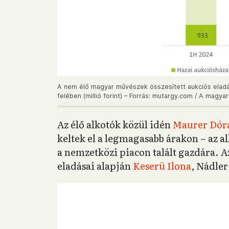
A nem élő magyar művészek összesített aukciós eladá
felében (millió forint) – Forrás: mutargy.com / A mag
Az élő alkotók közül idén
Maurer Dór
keltek el a legmagasabb árakon – az a
a nemzetközi piacon talált gazdára. Az 
eladásai alapján
Keserü Ilona
, Nádler