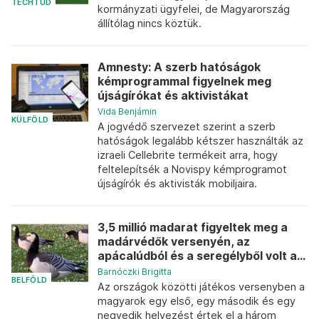
TECHTUD
kormányzati ügyfelei, de Magyarország
állítólag nincs köztük.
Amnesty: A szerb hatóságok
kémprogrammal figyelnek meg
újságírókat és aktivistákat
Vida Benjámin
KÜLFÖLD
A jogvédő szervezet szerint a szerb
hatóságok legalább kétszer használták az
izraeli Cellebrite termékeit arra, hogy
feltelepítsék a Novispy kémprogramot
újságírók és aktivisták mobiljaira.
3,5 millió madarat figyeltek meg a
madárvédők versenyén, az
apácalúdból és a seregélyből volt a...
Barnóczki Brigitta
BELFÖLD
Az országok közötti játékos versenyben a
magyarok egy első, egy második és egy
negyedik helyezést értek el a három