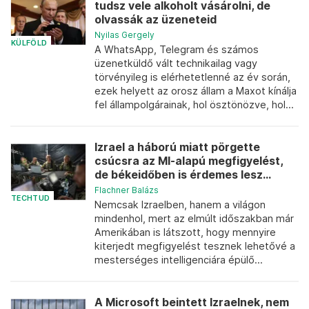
tudsz vele alkoholt vásárolni, de
olvassák az üzeneteid
Nyilas Gergely
KÜLFÖLD
A WhatsApp, Telegram és számos
üzenetküldő vált technikailag vagy
törvényileg is elérhetetlenné az év során,
ezek helyett az orosz állam a Maxot kínálja
fel állampolgárainak, hol ösztönözve, hol...
Izrael a háború miatt pörgette
csúcsra az MI-alapú megfigyelést,
de békeidőben is érdemes lesz...
Flachner Balázs
TECHTUD
Nemcsak Izraelben, hanem a világon
mindenhol, mert az elmúlt időszakban már
Amerikában is látszott, hogy mennyire
kiterjedt megfigyelést tesznek lehetővé a
mesterséges intelligenciára épülő...
A Microsoft beintett Izraelnek, nem