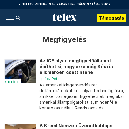
TELEX
AFTER
G7
KARAKTER
TÁMOGATÁS
SHOP
Támogatás
Megfigyelés
Az ICE olyan megfigyelőállamot
építhet ki, hogy arra még Kína is
elismerően csettintene
Ignácz Péter
KÜLFÖLD
Az amerikai idegenrendészet
dollármilliárdokat költ olyan technológiákra,
amikkel tömegesen figyelhetnek meg akár
amerikai állampolgárokat is, mindenféle
korlátozás nélkül. Rendszám- és...
A Kreml Nemzeti Üzenetküldője: