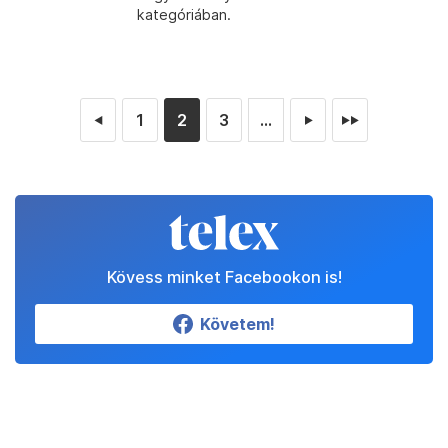
kategóriában.
1
2
3
...
◄
►
►►
Kövess minket Facebookon is!
Követem!