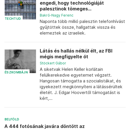
engedi, hogy technológiáját
palesztinok tömeges...
Bakró-Nagy Ferenc
TECHTUD
Naponta több millió palesztin telefonhívást
gyűjtöttek össze, hallgattak vissza és
elemeztek az izraeliek.
Látás és hallás nélkül élt, az FBI
mégis megfigyelte őt
Stöckert Gábor
A siketvak Helen Keller korlátain
ÉSZKOMBÁJN
felülkerekedve egyetemet végzett.
Hangosan támogatta a szocialistákat, és
igyekezett megkönnyíteni a látássérültek
életét. J. Edgar Hoovertől támogatást is
kért,...
BELFÖLD
A 444 fotósának javára döntött az