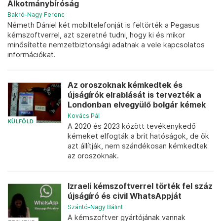
Alkotmánybíróság
Bakró-Nagy Ferenc
Németh Dániel két mobiltelefonját is feltörték a Pegasus
kémszoftverrel, azt szeretné tudni, hogy ki és mikor
minősítette nemzetbiztonsági adatnak a vele kapcsolatos
információkat.
Az oroszoknak kémkedtek és
újságírók elrablását is tervezték a
Londonban elvegyülő bolgár kémek
Kovács Pál
KÜLFÖLD
A 2020 és 2023 között tevékenykedő
kémeket elfogták a brit hatóságok, de ők
azt állítják, nem szándékosan kémkedtek
az oroszoknak.
Izraeli kémszoftverrel törték fel száz
újságíró és civil WhatsAppját
Szántó-Nagy Bálint
A kémszoftver gyártójának vannak